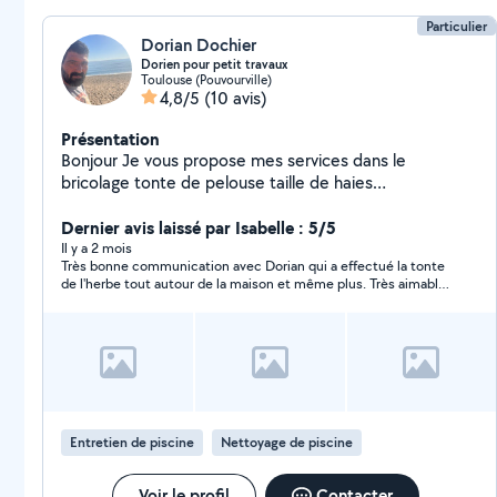
Particulier
Dorian Dochier
Dorien pour petit travaux
Toulouse (Pouvourville)
4,8/5
(10 avis)
Présentation
Bonjour Je vous propose mes services dans le
bricolage tonte de pelouse taille de haies
débroussaillage Entretien piscine. Plomberie
débouchage canalisation Soudure Très polyvalent
Dernier avis laissé par Isabelle : 5/5
N'hésitez pas à me contacter Bonne journée Dorian
Il y a 2 mois
Très bonne communication avec Dorian qui a effectué la tonte
de l'herbe tout autour de la maison et même plus. Très aimable
et 3h de très bon travail, je vous le recommande.
Entretien de piscine
Nettoyage de piscine
Voir le profil
Contacter