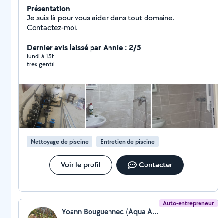
Présentation
Je suis là pour vous aider dans tout domaine.
Contactez-moi.
Dernier avis laissé par Annie : 2/5
lundi à 13h
tres gentil
Nettoyage de piscine
Entretien de piscine
Voir le profil
Contacter
Auto-entrepreneur
Yoann Bouguennec (Aqua And Green Services)