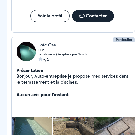
erreur, le prix du service déjà pas super avantageux pour une
prestation sans facture "entre voisins", n'aurait jamais dû être
maintenu à l'initial. Juste parce qu'un geste commercial aussi
Voir le profil
Contacter
petit soit il, est révélateur des valeurs humaines du prestataire.
Là pour le coup, zéro pointé pour le sens commercial d'Antoine.
Allo voisins est un service d'entre aide, pas de business...
Particulier
Loïc Cze
LTP
Escalquens (Peripherique Nord)
-/5
Présentation
Bonjour, Auto-entreprise je propose mes services dans
le terrassement et la piscines.
Aucun avis pour l'instant