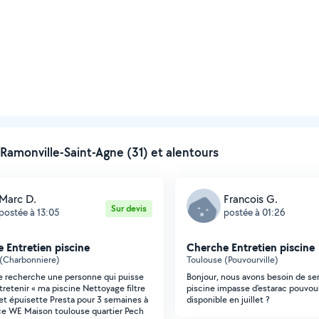
Ramonville-Saint-Agne (31) et alentours
Marc D.
Francois G.
Sur devis
postée à 13:05
postée à 01:26
 Entretien piscine
Cherche Entretien piscine
(Charbonniere)
Toulouse (Pouvourville)
je recherche une personne qui puisse
Bonjour, nous avons besoin de se
tretenir « ma piscine Nettoyage filtre
piscine impasse d'estarac pouvour
 et épuisette Presta pour 3 semaines à
disponible en juillet ?
 ce WE Maison toulouse quartier Pech