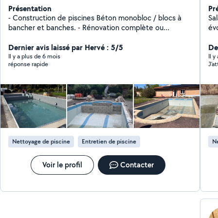
Présentation
Pr
- Construction de piscines Béton monobloc / blocs à
Sal
bancher et banches. - Rénovation complète ou
évo
partielle de piscines et système de filtration (création
et 
de banquette ou plage et d'escalier / réduction bassin,
Dernier avis laissé par Hervé : 5/5
co
Der
remplacement revêtement ). - Spécialiste dans la
me
Il y a plus de 6 mois
Il y
réponse rapide
J'a
conception et la réalisation de piscines. - Installation de
bas
locaux techniques. - Remplacement de liner et
ég
membrane armée. - Réparation et remplacement de
de 
Skimmers. - Diagnostics et dépannages. - Entretien de
éta
piscines (mise en service, contrôle régulier et
nettoya
hivernage, Eau verte, etc ). GARANTIE DECENALE
sa
PISCINE
qu
tou
Nettoyage de piscine
Entretien de piscine
Ne
ne 
Voir le profil
Contacter