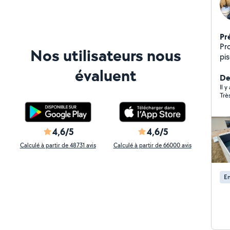
Pr
Pr
Nos utilisateurs nous
piscines. Instal
te
évaluent
Ré
De
tech
Il 
Trè
pannes 
hi
4,6/5
4,6/5
Calculé à partir de 48731 avis
Calculé à partir de 66000 avis
En