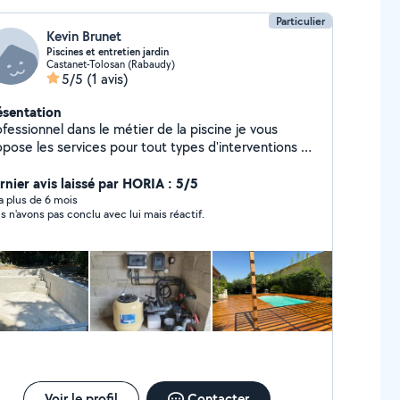
Particulier
Kevin Brunet
Piscines et entretien jardin
Castanet-Tolosan (Rabaudy)
5/5
(1 avis)
ésentation
fessionnel dans le métier de la piscine je vous
opose les services pour tout types d'interventions et
tions, pose de traitement au sel , régulateur
pH , pompe à chaleur , remise en état bassin ,liner
rnier avis laissé par HORIA : 5/5
et autres Ainsi que tout les entretient d'espaces vert
y a plus de 6 mois
s n'avons pas conclu avec lui mais réactif.
Voir le profil
Contacter