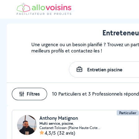
Entreteneur
Une urgence ou un besoin planifié ? Trouvez un parti
meilleurs profils et contactez-les !
Filtres
10 Particuliers et 3 Professionnels répon
Particulier
Anthony Matignon
Multi service, piscine.
Castanet-Tolosan (Plaine Haute-Coteaux)
4,3/5
(32 avis)