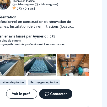
Technicien Piscine
Quint-Fonsegrives (Quint-Fonsegrives)
5/5
(3 avis)
ésentation
ofessionnel en construction et rénovation de
lation de Liner, filtrations (locaux
chniques),volets roulants, bâches à barres
paration/Remplacement de locaux
rnier avis laissé par Aymeric : 5/5
niques,liners,skimmers,fuites.. Diagnostics et
y a plus de 6 mois
s sympathique très professionnel à recommander
générales. Entretien de l'eau, eau verte,
vernages et mises en services.
tretien de piscine
Nettoyage de piscine
Voir le profil
Contacter