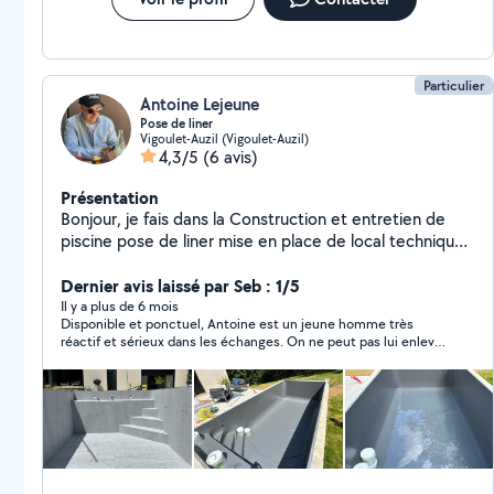
Particulier
Antoine Lejeune
Pose de liner
Vigoulet-Auzil (Vigoulet-Auzil)
4,3/5
(6 avis)
Présentation
Bonjour, je fais dans la Construction et entretien de
piscine pose de liner mise en place de local technique
mise en service entretien courant de piscine
changements de sable mise hivernage. N'hésitez
Dernier avis laissé par Seb : 1/5
surtout pas à nous contacter en cas de besoin. Merci.
Il y a plus de 6 mois
Disponible et ponctuel, Antoine est un jeune homme très
réactif et sérieux dans les échanges. On ne peut pas lui enlever
une expérience intéressante dans le domaine "pisciniste" mais
il lui en manque malheureusement beaucoup. Une "boulette"
qu'il a pu me réparer parce que je lui ai fourni les pièces, lui a
fait perdre du temps et m'en a fait perdre aussi du coup. Un
problème technique lié au cablage de l'appareil, aurait pu être
résolu plus rapidement avec quelques années de pratique
supplémentaires du métier. Compte tenu des circonstances
et de la fourniture des pièces qui lui ont permis de réparer son