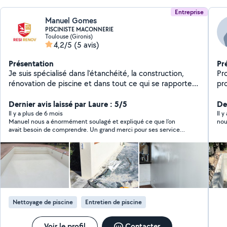
Entreprise
Manuel Gomes
PISCINISTE MACONNERIE
Toulouse (Gironis)
4,2/5
(5 avis)
Présentation
Pr
Je suis spécialisé dans l'étanchéité, la construction,
Pro
rénovation de piscine et dans tout ce qui se rapporte à
pr
la résine (terrasse, rénovation piscine coque,
d'améliora
étanchéité toit terrasse) Avec plus de 20 ans
Dernier avis laissé par Laure : 5/5
de 
De
d'expérience dans une entreprise nationale de
Il y a plus de 6 mois
Il 
Manuel nous a énormément soulagé et expliqué ce que l’on
nou
renforcement de structure, étanchéité de chateau
avait besoin de comprendre. Un grand merci pour ses services
d'eau et j'en passe... je suis à même de répondre à vos
je recommande fortement
besoins.
Nettoyage de piscine
Entretien de piscine
Voir le profil
Contacter