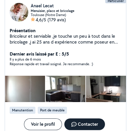
Particulier
Anael Lecat
Menuisier, placo et bricolage
Toulouse (Notre Dame)
4,6/5
(179 avis)
Présentation
Bricoleur et serviable ,je touche un peu à tout dans le
bricolage ,j ai 25 ans d expérience comme poseur en
menuiserie ,.Je peux effectuer petits travaux de
bricolage, placo, et plein d'autres choses dans la maison
Dernier avis laissé par E : 5/5
! ainsi que de des déménagement.
Il y a plus de 6 mois
Réponse rapide et travail soigné. Je recommande. :)
Manutention
Port de meuble
Voir le profil
Contacter