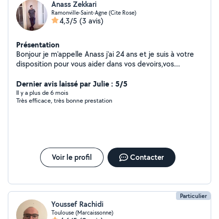
Anass Zekkari
Ramonville-Saint-Agne (Cite Rose)
4,3/5
(3 avis)
Présentation
Bonjour je m'appelle Anass j'ai 24 ans et je suis à votre
disposition pour vous aider dans vos devoirs,vos
déménagements etc Veuillez me contacter si vous avez
besoin d'aide
Dernier avis laissé par Julie : 5/5
Il y a plus de 6 mois
Très efficace, très bonne prestation
Voir le profil
Contacter
Particulier
Youssef Rachidi
Toulouse (Marcaissonne)