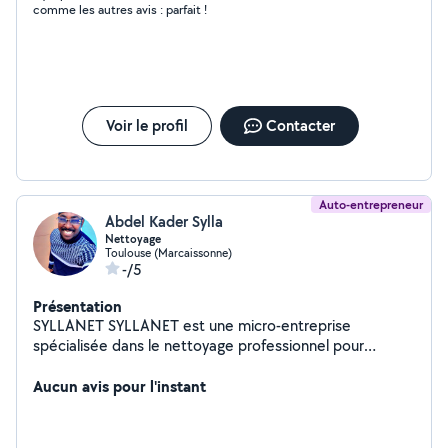
comme les autres avis : parfait !
Voir le profil
Contacter
Auto-entrepreneur
Abdel Kader Sylla
Nettoyage
Toulouse (Marcaissonne)
-/5
Présentation
SYLLANET SYLLANET est une micro-entreprise
spécialisée dans le nettoyage professionnel pour
particuliers, entreprises et collectivités. Nous
intervenons avec rigueur, discrétion et efficacité pour
Aucun avis pour l'instant
rendre tous types d'espaces parfaitement propres,
sains et accueillants Nos services Nous proposons un
large éventail de prestations de nettoyage adaptées à