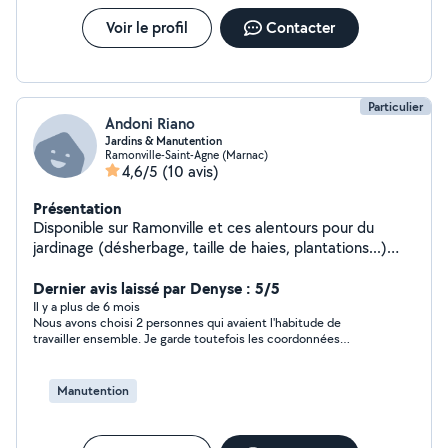
Voir le profil
Contacter
Particulier
Andoni Riano
Jardins & Manutention
Ramonville-Saint-Agne (Marnac)
4,6/5
(10 avis)
Présentation
Disponible sur Ramonville et ces alentours pour du
jardinage (désherbage, taille de haies, plantations...)
ainsi que pour de la manutention (rangement de bois,
aide au déchargement, etc).
Dernier avis laissé par Denyse : 5/5
Il y a plus de 6 mois
Nous avons choisi 2 personnes qui avaient l'habitude de
travailler ensemble. Je garde toutefois les coordonnées
d'Andoni qui est réactif.
Manutention