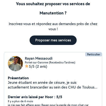
Vous souhaitez proposer vos services de
Manutention ?
Inscrivez-vous et répondez aux demandes près de chez
vous !
Proposer mes services
Particulier
Rayan Messaoudi
Portet-sur-Garonne (Recebedou-Tardines)
5/5
(2 avis)
Présentation
Jeune étudiant en année de césure, je suis
actuellement brancardier au sein des CHU de Toulouse
en vu de reprendre mes études. je suis disponible pour
de multiples services si besoin (surtout des
Dernier avis laissé par Hoor : 5/5
déménagements, des gardes animaux, de la
Il y a plus de 6 mois
je n'ai pas fait affaire avec Rayan pour la garde de mon chat car