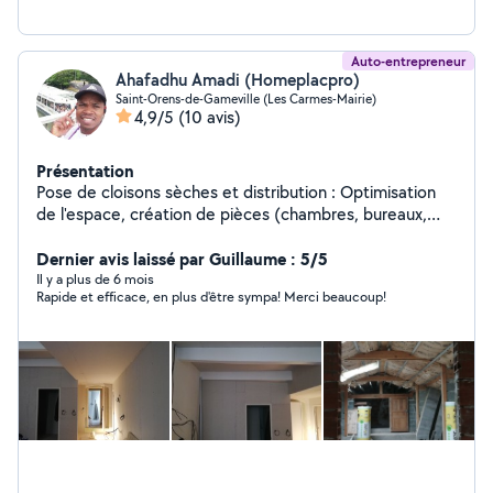
Auto-entrepreneur
Ahafadhu Amadi (Homeplacpro)
Saint-Orens-de-Gameville (Les Carmes-Mairie)
4,9/5
(10 avis)
Présentation
Pose de cloisons sèches et distribution : Optimisation
de l'espace, création de pièces (chambres, bureaux,
dressings) Plafonds et faux plafonds : Création de
plafonds suspendus (autoportée ou avec suspente) .
Dernier avis laissé par Guillaume : 5/5
Isolation thermique et acoustique : Doublage des murs
Il y a plus de 6 mois
Rapide et efficace, en plus d'être sympa! Merci beaucoup!
périphériques et isolation des combles pour réduire vos
factures d'électricité.