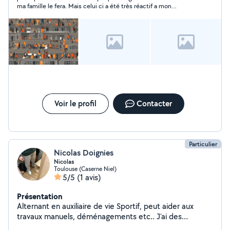
manutention, soutien scolaire, babysitting...) toujours
ma famille le fera. Mais celui ci a été très réactif a mon
dans la joie et la bonne humeur :)
annonce et il m'a l'air vraiment honnête et sympathique.
Voir le profil
Contacter
Particulier
Nicolas Doignies
Nicolas
Toulouse (Caserne Niel)
5/5
(1 avis)
Présentation
Alternant en auxiliaire de vie Sportif, peut aider aux
travaux manuels, déménagements etc.. J'ai des
animaux, de la garde pour ceux-ci ne me dérange pas.