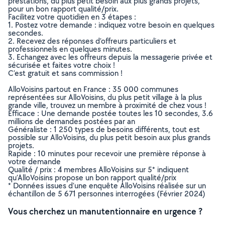
prestations, du plus petit besoin aux plus grands projets,
pour un bon rapport qualité/prix.
Facilitez votre quotidien en 3 étapes :
1. Postez votre demande : indiquez votre besoin en quelques
secondes.
2. Recevez des réponses d’offreurs particuliers et
professionnels en quelques minutes.
3. Echangez avec les offreurs depuis la messagerie privée et
sécurisée et faites votre choix !
C’est gratuit et sans commission !
AlloVoisins partout en France : 35 000 communes
représentées sur AlloVoisins, du plus petit village à la plus
grande ville, trouvez un membre à proximité de chez vous !
Efficace : Une demande postée toutes les 10 secondes, 3.6
millions de demandes postées par an
Généraliste : 1 250 types de besoins différents, tout est
possible sur AlloVoisins, du plus petit besoin aux plus grands
projets.
Rapide : 10 minutes pour recevoir une première réponse à
votre demande
Qualité / prix : 4 membres AlloVoisins sur 5* indiquent
qu’AlloVoisins propose un bon rapport qualité/prix
* Données issues d’une enquête AlloVoisins réalisée sur un
échantillon de 5 671 personnes interrogées (Février 2024)
Vous cherchez un manutentionnaire en urgence ?