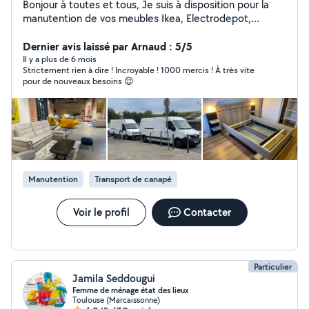
Bonjour à toutes et tous, Je suis à disposition pour la
manutention de vos meubles Ikea, Electrodepot,
Conforama, But, Leroy Merlin etc etc ou encore chez
des particuliers. Pas de caution Je fais de meuble,
Dernier avis laissé par Arnaud : 5/5
canapé, électroménager.... Je fais aussi , évacuation
Il y a plus de 6 mois
Strictement rien à dire ! Incroyable ! 1000 mercis ! À très vite
d'encombrants, courses avec plaisir. Sourire, sérieux et
pour de nouveaux besoins 😌
ponctualité Pour plus d'info, n'hésitez pas à m'écrire, je
répondrais dans les meilleurs délais. Je vous propose
des petits prix en fonction de la dist
Manutention
Transport de canapé
Voir le profil
Contacter
Particulier
Jamila Seddougui
Femme de ménage état des lieux
Toulouse (Marcaissonne)