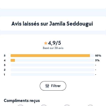
Avis laissés sur Jamila Seddougui
4,9/5
Basé sur 38 avis
5
95%
4
5%
3
-
2
-
1
-
Filtrer
Compliments reçus