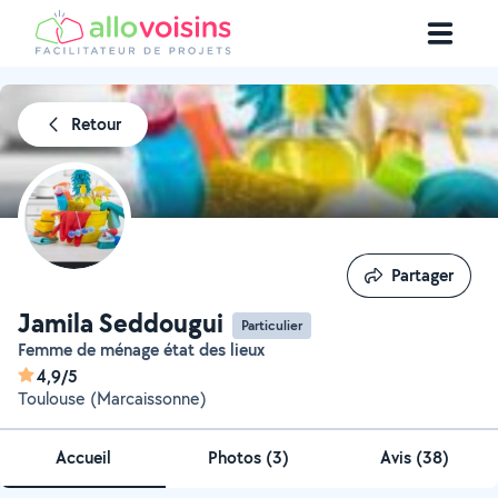
Retour
Partager
Partager
Jamila Seddougui
Particulier
Femme de ménage état des lieux
4,9/5
Toulouse (Marcaissonne)
Accueil
Photos
(
3
)
Avis (38)