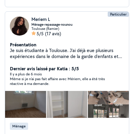
des personnes âgées. Travail soigné et minutieux
Intervention rapide Devis gratuit Disponible 7j/7 selon
vos besoins N'hésitez pas à nous contacter pour un
Particulier
Meriem L
devis ou pour toute demande d'information. Nous
Ménage-repassage-nounou
serons ravis de vous accompagner.
Toulouse (Ramier)
5/5
(17 avis)
Présentation
Je suis étudiante à Toulouse. J'ai déjà eue plusieurs
expériences dans le domaine de la garde d'enfants et
nettoyage et les cours arab.merci
Dernier avis laissé par Katia : 5/5
Il y a plus de 6 mois
Même si je n'ai pas fait affaire avec Mériem, elle a été très
réactive à ma demande.
Ménage