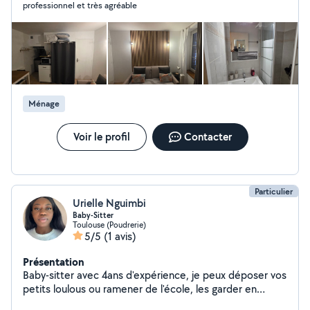
professionnel et très agréable
résultat impeccable et la satisfaction de nos clients.
Devis rapide et intervention adaptée à vos besoins.
N'hésitez pas à nous contacter pour toute demande
d'information ou de devis.
Ménage
Voir le profil
Contacter
Particulier
Urielle Nguimbi
Baby-Sitter
Toulouse (Poudrerie)
5/5
(1 avis)
Présentation
Baby-sitter avec 4ans d'expérience, je peux déposer vos
petits loulous ou ramener de l'école, les garder en
soirée ou les week-ends.