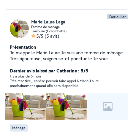
besoins plus en détail. Cordialement,
Particulier
Marie Laure Laga
Femme de ménage
Toulouse (Colombette)
5/5
(5 avis)
Présentation
Je m'appelle Marie Laure Je suis une femme de ménage
Tres rigoureuse, soigneuse 'et ponctuelle Je vous
propose mes services de ménage pour la propriété de
vos domicile qui sont, dépoussiérer , netoyage du sol ,
Dernier avis laissé par Catherine : 5/5
repassage, salle de bain, fenêtre,vitres toilette,les
Il y a plus de 6 mois
Très réactive, j’espère pouvoir faire appel à Marie-Laure
poubelles Cuisine ect... Merci
prochainement quand elle sera disponible
Ménage