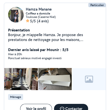
d'événements Repas privés à domicile
Particulier
Hamza Manane
Coiffeur a domicile
Toulouse (Caserne Niel)
5/5
(4 avis)
Présentation
Bonjour, je m'appelle Hamza. Je propose des
prestations de nettoyage pour les maisons,
appartements, bureaux, vitres, fins de chantier et après
déménagement. Je réalise également le montage de
Dernier avis laissé par Mounir : 5/5
meubles (notamment IKEA), ainsi que divers travaux de
Hier à 20h
Ponctuel sérieux motivé engagé investi
bricolage. Mon objectif est de fournir un travail de
qualité, avec des tarifs raisonnables et un service
adapté à vos besoins. N'hésitez pas à me contacter, je
serai ravi de vous aid
Ménage
Voir le profil
Contacter