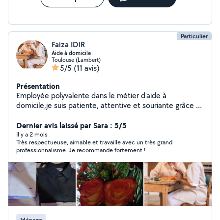
Particulier
Faiza IDIR
Aide à domicile
Toulouse (Lambert)
5/5
(11 avis)
Présentation
Employée polyvalente dans le métier d'aide à
domicile,je suis patiente, attentive et souriante grâce à
mon expérience dans le domaine de l'aide à la personne
de plus de 3 ans. Je suis disponible matin, soir, nuit,
Dernier avis laissé par Sara : 5/5
weekend et jours fériés.
Il y a 2 mois
Très respectueuse, aimable et travaille avec un très grand
professionnalisme. Je recommande fortement !
Ménage