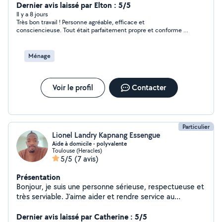
Dernier avis laissé par Elton : 5/5
Il y a 8 jours
Très bon travail ! Personne agréable, efficace et
consciencieuse. Tout était parfaitement propre et conforme à
mes attentes. Je recommande vivement ses services et je
n’hésiterai pas à refaire appel à elle.
Ménage
Voir le profil
Contacter
Particulier
Lionel Landry Kapnang Essengue
Aide à domicile - polyvalente
Toulouse (Heracles)
5/5
(7 avis)
Présentation
Bonjour, je suis une personne sérieuse, respectueuse et
très serviable. J'aime aider et rendre service au
quotidien. Je travaille toujours avec calme, soin et
bonne humeur. J'ai l'habitude d'accompagner des
Dernier avis laissé par Catherine : 5/5