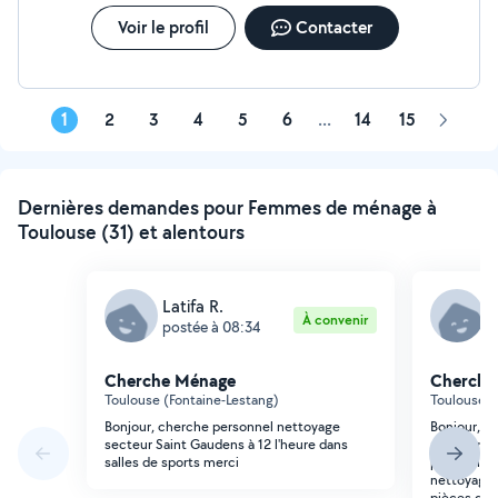
Voir le profil
Contacter
1
2
3
4
5
6
...
14
15
Page
suivant
Dernières demandes pour Femmes de ménage à
Toulouse (31) et alentours
Latifa R.
L
À convenir
postée à 08:34
p
Cherche Ménage
Cherche
Toulouse (Fontaine-Lestang)
Toulouse (
Bonjour, cherche personnel nettoyage
Bonjour, C'
secteur Saint Gaudens à 12 l'heure dans
appartemen
salles de sports merci
personne s
nettoyage 
pièces de