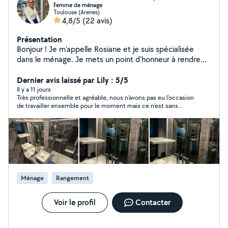
Femme de ménage
Toulouse (Arenes)
4,8/5
(22 avis)
Présentation
Bonjour ! Je m'appelle Rosiane et je suis spécialisée
dans le ménage. Je mets un point d'honneur à rendre
votre maison impeccable et confortable. Sérieuse,
fiable et attentionnée, je suis à votre disposition pour
Dernier avis laissé par Lily : 5/5
prendre soin de votre intérieur. Contactez-moi sans
Il y a 11 jours
Très professionnelle et agréable, nous n'avons pas eu l'occasion
hésiter !
de travailler ensemble pour le moment mais ce n'est sans
doute que partie remise.
Ménage
Rangement
Voir le profil
Contacter