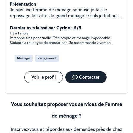
Présentation
Je suis une femme de menage serieuse je fais le
repassage les vitres le grand menage le sols je fait aussi
femme de chambre, je fais tout je travailles avec les
cheques CESU ou virement ou especes
Dernier avis laissé par Cyrine : 5/5
Il y a 1 mois
Personne très ponctuelle. Très propre et ménage impeccable.
S’adapte à tous type de prestations. Je recommande vivement
!
Ménage
Rangement
Voir le profil
Contacter
Vous souhaitez proposer vos services de Femme
de ménage ?
Inscrivez-vous et répondez aux demandes près de chez