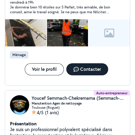
personnes âgées : je suis patient, attentif, discret et je
vendredi à 19h
Je donnerai bien 10 étoiles sur 5 Parfait, très aimable, de bon
respecte leur rythme et leurs habitudes. Je propose
conseil, aime le travail soigné. Je ne peux que me féliciter
des services de ménage, aide au déménagement,
d’avoir rencontré Lionel Landry dans une autre situation que la
petits travaux de peinture, bricolage simple et
peinture. Concernant les compléments impossible de tous les
présence/compagnie.
cocher Juste parfait ds plusieurs domaines, pour moi il
s’agissait de nettoyer un extérieur.
Ménage
Voir le profil
Contacter
Auto-entrepreneur
Youcef Semmach-Chekremama (Semmach-chekremama)
Manutention Agen de nettoyage
Toulouse (Roguet)
4/5
(1 avis)
Présentation
Je suis un professionnel polyvalent spécialisé dans