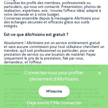
Consultez les profils des membres, professionnels ou
particuliers, qui vous ont contacté. Présentation, photos de
réalisation, expertises, avis : trouvez l'offreur idéal, adapté à
votre demande et à votre budget.
Conversez ensemble depuis la messagerie AlloVoisins pour
des échanges sécurisés et efficaces grâce aux outils
intégrés.
Est-ce que AlloVoisins est gratuit ?
Absolument ! AlloVoisins est un service entièrement gratuit
et sans aucune commission pour tout utilisateur cherchant un
membre, qu’il soit professionnel ou particulier, pour une
prestation de service ou une location de matériel. Payez
uniquement le prix de la prestation, fixé par vous,
demandeur, et l’offreur.
Vous pouvez réaliser le paiement en ligne de la prestation
directement sur AlloVoisins, sans aucune commission ni frais
Connectez-vous pour profiter
bancaires.
pleinement d'AlloVoisins
Sur AlloVoisins, trouvez toutes les prestations de services
M'inscrire
pour réaliser votre projet de Femme de ménage sur la ville
Carte
de Toulouse (Troenes, La Pointe, Deltour, Tellier, Patinoire de
la Fraternite, Providence, La Gloire, Flambere, Ponts
Déjà inscrit ? Me connecter
Jumeaux, Deodat de Severac, Vestrepain, Michoum, Jardin