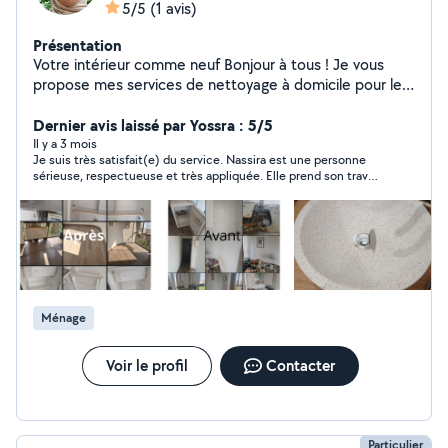
5/5
(1 avis)
Présentation
Votre intérieur comme neuf Bonjour à tous ! Je vous
propose mes services de nettoyage à domicile pour les
particuliers à Toulouse. Mes prestations sur-mesure : -
ménage régulier (hebdomadaire, bimensuel) ou
Dernier avis laissé par Yossra : 5/5
ponctuel. - Nettoyage de printemps - Nettoyage avant
Il y a 3 mois
Je suis très satisfait(e) du service. Nassira est une personne
et après déménagement - Nettoyage des vitres
sérieuse, respectueuse et très appliquée. Elle prend son travail
Pourquoi me choisir ?! * un travail soigné, discret et
à cœur et ça se voit dans le résultat. Je referai appel à elle sans
adapté à vos exigences. À très vite pour prendre soin
hésiter.
de votre foyer ! Cordialement
Ménage
Voir le profil
Contacter
Particulier