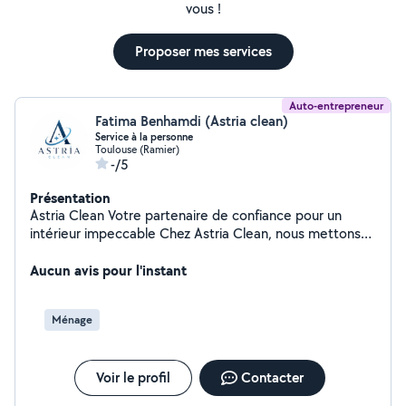
vous !
Proposer mes services
Auto-entrepreneur
Fatima Benhamdi (Astria clean)
Service à la personne
Toulouse (Ramier)
-/5
Présentation
Astria Clean Votre partenaire de confiance pour un
intérieur impeccable Chez Astria Clean, nous mettons
notre savoir-faire au service des particuliers et des
professionnels avec des prestations de qualité,
Aucun avis pour l'instant
réalisées avec soin, discrétion et professionnalisme.
Nos services : Ménage à domicile Nettoyage de fin de
Ménage
chantier Nettoyage de bureaux, immeubles et
bâtiments Entretien de locations Airbnb (ménage,
préparation des logements, remise en état) États des
Voir le profil
Contacter
lieux (entrée et sortie) Services à la personne : aide au
quotidien, préparation de repas et accompagnement