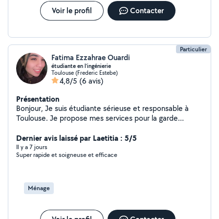
Voir le profil
Contacter
Particulier
Fatima Ezzahrae Ouardi
étudiante en l’ingénierie
Toulouse (Frederic Estebe)
4,8/5
(6 avis)
Présentation
Bonjour, Je suis étudiante sérieuse et responsable à
Toulouse. Je propose mes services pour la garde
d'enfants, l'aide aux devoirs, le ménage et l'aide à
domicile. Douce, patiente et attentive avec les enfants,
Dernier avis laissé par Laetitia : 5/5
je peux également aider pour les devoirs et organiser
Il y a 7 jours
Super rapide et soigneuse et efficace
des activités adaptées. Je suis organisée, efficace et
soigneuse pour l'entretien du logement et l'aide
quotidienne. Je parle arabe et français. Disponible en
soirées et les week-ends. N'hésitez pas à me contacter
Ménage
pour plus d'informations.