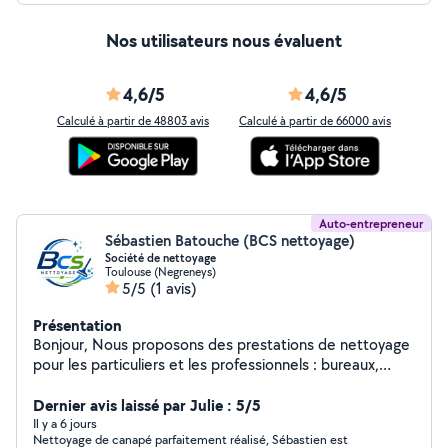
Nos utilisateurs nous évaluent
4,6/5
4,6/5
Calculé à partir de 48803 avis
Calculé à partir de 66000 avis
Auto-entrepreneur
Sébastien Batouche (BCS nettoyage)
Société de nettoyage
Toulouse (Negreneys)
5/5
(1 avis)
Présentation
Bonjour, Nous proposons des prestations de nettoyage
pour les particuliers et les professionnels : bureaux,
canapé, matelas, moquette, appartements, maisons,
locaux commerciaux, fin de chantier, remise en état et
Dernier avis laissé par Julie : 5/5
entretien régulier. Sérieux, ponctuels et soucieux du
Il y a 6 jours
Nettoyage de canapé parfaitement réalisé, Sébastien est
détail, nous mettons tout en œuvre pour garantir un