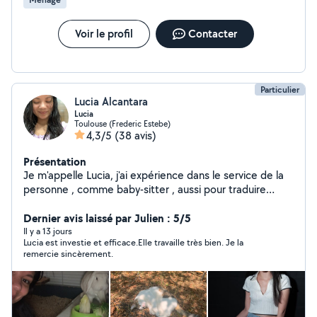
Voir le profil
Contacter
Particulier
Lucia Alcantara
Lucia
Toulouse (Frederic Estebe)
4,3/5
(38 avis)
Présentation
Je m'appelle Lucia, j'ai expérience dans le service de la
personne , comme baby-sitter , aussi pour traduire
documents de français au espagnol et du espagnol au
français, aussi par faire des devoirs en espagnol par
Dernier avis laissé par Julien : 5/5
l'école. J'ai travaillé comme garde de chats et chiens , je
Il y a 13 jours
Lucia est investie et efficace.Elle travaille très bien. Je la
suis très gentil, disponible ,de confiance et efficace . J'ai
remercie sincèrement.
aussi travaillé plusieurs fois comme mannequin de
photos.