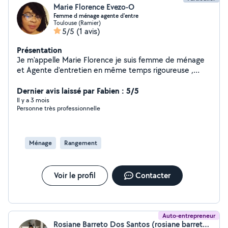
Marie Florence Evezo-O
Femme d ménage agente d'entre
Toulouse (Ramier)
5/5
(1 avis)
Présentation
Je m'appelle Marie Florence je suis femme de ménage
et Agente d'entretien en même temps rigoureuse ,
respectueuse et ponctuelle donc n'hésitez pas à
m'écrire je suis disponible pour vous
Dernier avis laissé par Fabien : 5/5
Il y a 3 mois
Personne très professionnelle
Ménage
Rangement
Voir le profil
Contacter
Auto-entrepreneur
Rosiane Barreto Dos Santos (rosiane barreto dos santos)