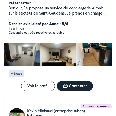
Présentation
Bonjour, Je propose un service de conciergerie Airbnb
sur le secteur de Saint-Gaudens. Je prends en charge
l'accueil des voyageurs, la gestion des réservations, le
ménage et le suivi complet de votre logement. Je serais
Dernier avis laissé par Anne : 5/5
ravi d'échanger avec vous pour vous présenter mes
Il y a 1 mois
Cassandra est très réactive et agréable.
services.
Ménage
Voir le profil
Contacter
Auto-entrepreneur
Kevin Michaud (entreprise ruben)
Nettoyage