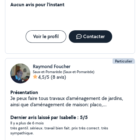
Aucun avis pour l'instant
Voir le profil
Contacter
Particulier
Raymond Foucher
Saux-et-Pomarède (Saux-et-Pomarède)
4,5/5
(8 avis)
Présentation
Je peux faire tous travaux d'aménagement de jardins,
ainsi que d'aménagement de maison: placo,
maçonnerie, carrelage, montage de cuisine, peinture.
J'ai le matériel pour. Je peux aussi faire du ménage,
Dernier avis laissé par Isabelle : 5/5
repassage.
Il y a plus de 6 mois
très gentil. sérieux. travail bien fait. prix très correct. très
sympathique.