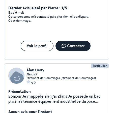
Dernier avis laissé par Pierre : 1/5
Il y a 6 mois
Cette personne m’a contacté puis plus rien, elle a disparu.
C’est dommage.
Voir le profil
Contacter
Particulier
Alan Herry
Alan.hr5
Miramont-de-Comminges (Miramont-de-Comminges)
-/5
Présentation
Bonjour Je m'appelle alan j'ai 21ans Je possède un bac
pro maintenance équipement industriel Je dispose
d'une formation en soudure et tuyauterie Je suis à la
recherche de tout type de travaille (ménage, plonge,
Aucun avis pour l'instant