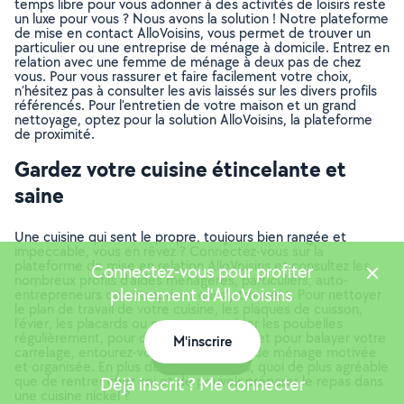
temps libre pour vous adonner à des activités de loisirs reste
un luxe pour vous ? Nous avons la solution ! Notre plateforme
de mise en contact AlloVoisins, vous permet de trouver un
particulier ou une entreprise de ménage à domicile. Entrez en
relation avec une femme de ménage à deux pas de chez
vous. Pour vous rassurer et faire facilement votre choix,
n’hésitez pas à consulter les avis laissés sur les divers profils
référencés. Pour l’entretien de votre maison et un grand
nettoyage, optez pour la solution AlloVoisins, la plateforme
de proximité.
Gardez votre cuisine étincelante et
saine
Une cuisine qui sent le propre, toujours bien rangée et
impeccable, vous en rêvez ? Connectez-vous sur la
plateforme de mise en relation AlloVoisins et consultez les
Connectez-vous pour profiter
nombreux profils d’aides ménagères, particuliers, auto-
pleinement d'AlloVoisins
entrepreneurs ou entreprises qui s’y trouvent. Pour nettoyer
le plan de travail de votre cuisine, les plaques de cuisson,
l’évier, les placards ou encore pour vider les poubelles
régulièrement, pour dégraisser la hotte et pour balayer votre
M'inscrire
carrelage, entourez-vous d’une femme de ménage motivée
Carte
et organisée. En plus du gain de temps, quoi de plus agréable
que de rentrer chez soi et de pouvoir préparer le repas dans
Déjà inscrit ? Me connecter
une cuisine nickel ?