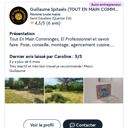
Auto-entrepreneur
Guillaume Spitaels (TOUT EN MAIN COMMINGES)
Homme toute mains
Saint-Gaudens (Quartier Est)
4,3/5
(6 avis)
Présentation
Tout En Main Comminges, EI Professionnel et savoir
faire. Pose, conseille, montage, agencement cuisine,
dressing. Bricolage montage meuble, mobilier, étager,
tringle, cadre et bien plus encore Jardinage tonte de
Dernier avis laissé par Caroline : 5/5
pelouse, débroussaillage, taille de haies Nettoyage
Il y a plus de 6 mois
Très réactif et très bon travail je recommande ! Merci
haute pression karcher terrasse et autre, entretien et
Guillaume
nettoyage ménager Evacuation encombrant, déchet
vert Devis gratuit, entreprise sérieuse et rapide multi-
service homme toutes mains intérieur et extérieure.
Service urgence bricolage le dimanche."
Voir le profil
Contacter