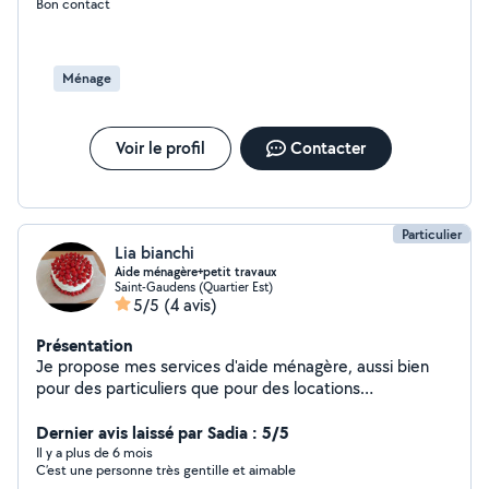
Bon contact
Ménage
Voir le profil
Contacter
Particulier
Lia bianchi
Aide ménagère+petit travaux
Saint-Gaudens (Quartier Est)
5/5
(4 avis)
Présentation
Je propose mes services d'aide ménagère, aussi bien
pour des particuliers que pour des locations
saisonnières. Sérieuse, autonome et efficace, j'ai de
l'expérience en tant que gouvernante dans une cure
Dernier avis laissé par Sadia : 5/5
thermale, et j'ai été moi-même propriétaire d'une
Il y a plus de 6 mois
C’est une personne très gentille et aimable
chambre d'hôtes. Je sais exactement ce qu'impliquent