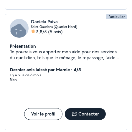
prsn que l'on apl pour monter un meuble ou m'occuper
du jardin !
Particulier
Daniela Paiva
Saint-Gaudens (Quartier Nord)
3,8/5
(5 avis)
Présentation
Je pourrais vous apporter mon aide pour des services
du quotidien, tels que le ménage, le repassage, l'aide
pour faire vos courses etc.
Dernier avis laissé par Mamie : 4/5
Il y a plus de 6 mois
Rien
Voir le profil
Contacter