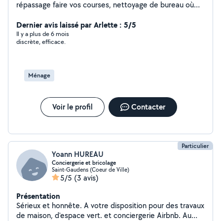
répassage faire vos courses, nettoyage de bureau où
Rbnb. Je peux me déplacer au rayon de 15 km. Je suis
patiente et souriante et disponible de suite. Je suis sur
Dernier avis laissé par Arlette : 5/5
Saint -Gaudens et n'hésitez pas à me contacter.
Il y a plus de 6 mois
discrète, efficace.
Cordialement Ernestine
Ménage
Voir le profil
Contacter
Particulier
Yoann HUREAU
Conciergerie et bricolage
Saint-Gaudens (Coeur de Ville)
5/5
(3 avis)
Présentation
Sérieux et honnête. A votre disposition pour des travaux
de maison, d'espace vert. et conciergerie Airbnb. Au