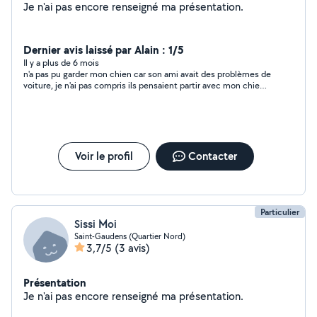
Je n'ai pas encore renseigné ma présentation.
Dernier avis laissé par Alain : 1/5
Il y a plus de 6 mois
n'a pas pu garder mon chien car son ami avait des problèmes de
voiture, je n'ai pas compris ils pensaient partir avec mon chien ?
surtout que c'est moi qui leurs amener mon chien , je ne vois
pas se que sa voiture vient faire la ;
Voir le profil
Contacter
Particulier
Sissi Moi
Saint-Gaudens (Quartier Nord)
3,7/5
(3 avis)
Présentation
Je n'ai pas encore renseigné ma présentation.