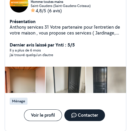
Homme toutes mains
Saint-Gaudens (Saint-Gaudens-Coteaux)
4,8/5
(6 avis)
Présentation
Anthony services 31 Votre partenaire pour l'entretien de
votre maison , vous propose ces services ( Jardinage,
nettoyage terrasse , nettoyage toiture , peinture,
débarrassement, traitement des déchets ) Devis gratuit
Dernier avis laissé par Ynti : 5/5
(déplacement dans un rayon de 100km au alentours de
Il y a plus de 6 mois
j'ai trouvé quelqu'un d'autre
saint gaudens ) Fourgon à disposition Tarif attractif
Travail soigné. Pour toutes demandes veuillez me
contacter au 06-03-40-77-24
Ménage
Voir le profil
Contacter