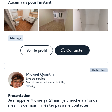
Aucun avis pour l'instant
Ménage
Voir le profil
Contacter
Particulier
Mickael Quantin
à votre service
Saint-Gaudens (Coeur de Ville)
-/5
Présentation
Je m'appelle Mickael j'ai 21 ans , je cherche à arrondir
mes fins de mois , n'hésiter pas à me contacter