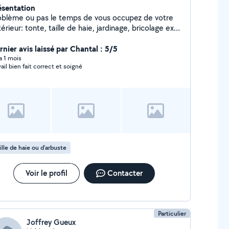
ésentation
oblème ou pas le temps de vous occupez de votre
érieur: tonte, taille de haie, jardinage, bricolage ext
 N hésitez plus contactez moi, je serai ravi de
us rendre service.. Je possède du matériel
rnier avis laissé par Chantal : 5/5
oculteur(charrue,rotovator fraise), taille haie,
 a 1 mois
vail bien fait correct et soigné
ndeuse, débroussailleuse, tronçonneuse,..
ille de haie ou d'arbuste
Voir le profil
Contacter
Particulier
Joffrey Gueux