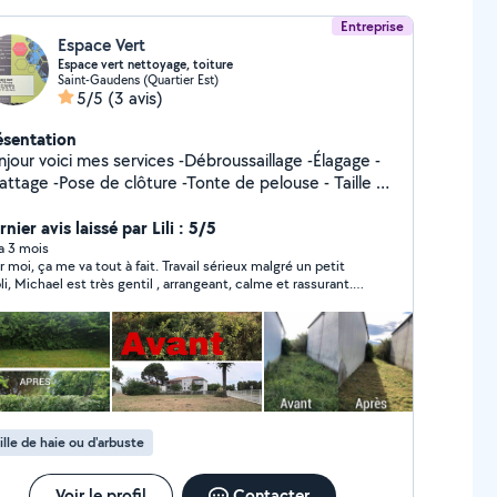
Entreprise
Espace Vert
Espace vert nettoyage, toiture
Saint-Gaudens (Quartier Est)
5/5
(3 avis)
ésentation
r voici mes services -Débroussaillage -Élagage -
e clôture -Tonte de pelouse - Taille et
ent de haies -Évacuation - des déchets verts -
age de toiture -changement de gouttière -
nier avis laissé par Lili : 5/5
ent de tuiles -des Moussages toiture Tarif sur
 a 3 mois
r moi, ça me va tout à fait. Travail sérieux malgré un petit
is petit prix devis et dépassement gratuit -travail,
ant, calme et rassurant. A
igner Pour plus de renseignements, n'hésitez
r comment la façade va vieillir mais pour le moment c'est
s à me contacter. Merci. Cordialement. 07-59-79-
super. Merci.
-50
ille de haie ou d'arbuste
Voir le profil
Contacter