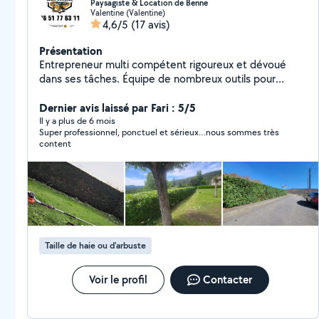
Paysagiste & Location de Benne
Valentine (Valentine)
4,6/5
(17 avis)
Présentation
Entrepreneur multi compétent rigoureux et dévoué
dans ses tâches. Équipe de nombreux outils pour
diverses tâches pour l'entretien de bien privée ou
professionnelle. benne , minipelle, tondeuse
Dernier avis laissé par Fari : 5/5
professionnels avec broyeur ect.. Compétent dans le
Il y a plus de 6 mois
Super professionnel, ponctuel et sérieux…nous sommes très
milieu extérieur La création et l'entretien sont dans
content
mes cordes . Tout terrassement. Location de bennes
V.L Disponible pour de nombreuses tâches. Rc pro
Eligibilité au crédit d'impôt.
Taille de haie ou d'arbuste
Voir le profil
Contacter