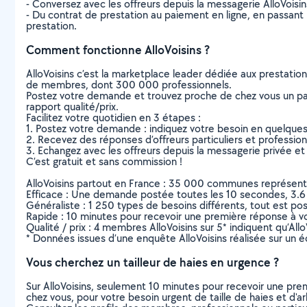
- Conversez avec les offreurs depuis la messagerie AlloVoisi
- Du contrat de prestation au paiement en ligne, en passant pa
prestation.
Comment fonctionne AlloVoisins ?
AlloVoisins c’est la marketplace leader dédiée aux prestatio
de membres, dont 300 000 professionnels.
Postez votre demande et trouvez proche de chez vous un parti
rapport qualité/prix.
Facilitez votre quotidien en 3 étapes :
1. Postez votre demande : indiquez votre besoin en quelque
2. Recevez des réponses d’offreurs particuliers et professio
3. Echangez avec les offreurs depuis la messagerie privée et 
C’est gratuit et sans commission !
AlloVoisins partout en France : 35 000 communes représentées 
Efficace : Une demande postée toutes les 10 secondes, 3.6
Généraliste : 1 250 types de besoins différents, tout est poss
Rapide : 10 minutes pour recevoir une première réponse à 
Qualité / prix : 4 membres AlloVoisins sur 5* indiquent qu’All
* Données issues d’une enquête AlloVoisins réalisée sur un é
Vous cherchez un tailleur de haies en urgence ?
Sur AlloVoisins, seulement 10 minutes pour recevoir une p
chez vous, pour votre besoin urgent de taille de haies et d'a