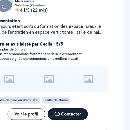
Multi service
Valentine (Valentine)
4,1/5
(22 avis)
ésentation
njours étant sorti du formation des expace ruraux je
t de l’entretien en espace vert : tonte , taille de hai ,
roussaillage etc et un peu de multi service si j’ai les
il qu’il faut voilà
nier avis laissé par Cecile : 5/5
y a plus de 6 mois
recommandons fortement sérieux extrêmement
icaces soignés consciencieux un excellent travail !
ille de haie ou d'arbuste
Taille de thuya
Voir le profil
Contacter