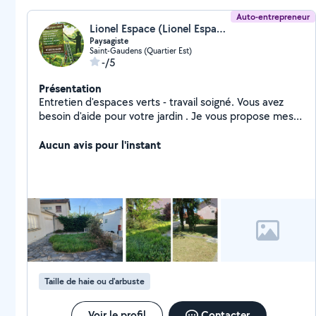
Auto-entrepreneur
Lionel Espace (Lionel Espace Vert)
Paysagiste
Saint-Gaudens (Quartier Est)
-/5
Présentation
Entretien d'espaces verts - travail soigné. Vous avez
besoin d'aide pour votre jardin . Je vous propose mes
services pour : - tonte de pelouse - taille de haies et
arbustes - debroussaillage - nettoyage et entretien de
Aucun avis pour l'instant
jardin - petits travaux extérieur J'accompagnes
également les agences immobilières pour préparer les
biens à la vente en mettant en valeurs les jardins. Votre
jardin mérite le meilleur
Taille de haie ou d'arbuste
Voir le profil
Contacter