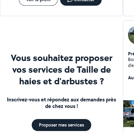
Pr
Vous souhaitez proposer
Bo
d'espace ve
vos services de Taille de
d'
encombrant
Au
haies et d'arbustes ?
Inscrivez-vous et répondez aux demandes près
de chez vous !
Proposer mes services