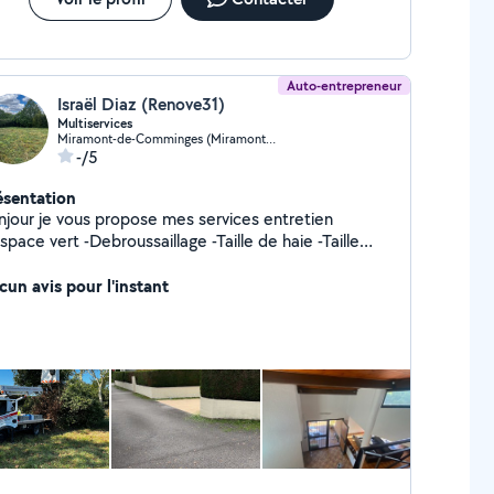
Auto-entrepreneur
Israël Diaz (Renove31)
Multiservices
Miramont-de-Comminges (Miramont-de-Comminges)
-/5
ésentation
njour je vous propose mes services entretien
rt -Debroussaillage -Taille de haie -Taille
arbre -ÉLAGAGE -Evacuation déchets et
s Etc.... travaux réalisés avec assurance
cun avis pour l'instant
professionnelle équipe d'un camion nacelle