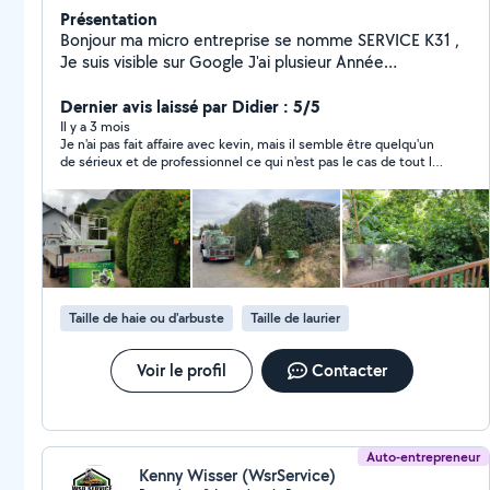
Présentation
Bonjour ma micro entreprise se nomme SERVICE K31 ,
Je suis visible sur Google J'ai plusieur Année
d'expérience Je vous propose mes service : Abattage
& élagage Taille de haies tonte et Debrousaillage
Dernier avis laissé par Didier : 5/5
arbres fruitiers clôture rigide ou souple évacuation des
Il y a 3 mois
Je n'ai pas fait affaire avec kevin, mais il semble être quelqu'un
déchets Netoyage cave et grenier jardin netoyage
de sérieux et de professionnel ce qui n'est pas le cas de tout le
terrase netoyage et pose de gouttière peinture
monde...!
extérieur Je suis munis de mon propres matériels et
d'une nacelle de 16 mètres de hauteur pour les travaux
soigner et sécuriser. Vous pouvez me joindre pour tout
renseignement Devis et déplacement gratuit
Taille de haie ou d'arbuste
Taille de laurier
Voir le profil
Contacter
Auto-entrepreneur
Kenny Wisser (WsrService)