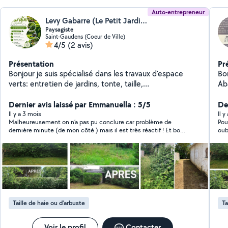
Auto-entrepreneur
Levy Gabarre (Le Petit Jardin)
Paysagiste
Saint-Gaudens (Coeur de Ville)
4/5
(2 avis)
Présentation
Pr
Bonjour je suis spécialisé dans les travaux d'espace
Bonjou
verts: entretien de jardins, tonte, taille,
Abattage -Pose d
débroussaillage, abattage,et aménagement paysagers.
traitem
J'interviens avec sérieux et je m'adapte aux besoin de
Dernier avis laissé par Emmanuella : 5/5
nettoy
Der
chaque client pour garantir un extérieur propre et
changem
Il y a 3 mois
Il y
Malheureusement on n’a pas pu conclure car problème de
Pou
agréable.
dev
dernière minute (de mon côté ) mais il est très réactif ! Et bon
oubli, Michael est très gentil , arrange
sérieux so
rapport qualité prix
voi
pa
70
Taille de haie ou d'arbuste
Ta
Voir le profil
Contacter