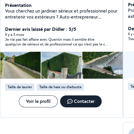
Pr
Présentation
Pr
Vous cherchez un jardinier sérieux et professionnel pour
ext
entretenir vos extérieurs ? Auto-entrepreneur
et int.
spécialisé dans l'entretien des espaces verts, je vous
vo
De
propose différents services : Tonte de pelouse Taille
Dernier avis laissé par Didier : 5/5
mot
Il y
de haies et d'arbustes Débroussaillage Ramassage et
Il y a 3 mois
Tra
Je n'ai pas fait affaire avec Quentin mais il semble être
to
évacuation des déchets verts Petits travaux de
quelqu'un de sérieux et de professionnel ce qui n'est pas le cas
jardinage Profitez de 50 % de réduction de crédit
de tout le monde...!
d'impôt avec possibilité d'avance immédiate grâce à
mon agrément Services à la Personne (SAP). Par
exemple, une prestation facturée 100 ne vous coûte
que 50 après avantage fiscal ! Intervention sur Saint-
Gaudens et alentours
Ta
Taille de laurier
Taille de haie ou d'arbuste
Voir le profil
Contacter