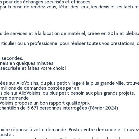
ns pour des échanges sécurisés et efficaces.
r la prise de rendez-vous, l’état des lieux, les devis et les facture
ns de services et à la location de matériel, créée en 2013 et plébi
culier ou un professionnel pour réaliser toutes vos prestations, d
s secondes.
nnels en quelques minutes.
sécurisée et faites votre choix !
sur AlloVoisins, du plus petit village à la plus grande ville, tro
 millions de demandes postées par an
ible sur AlloVoisins, du plus petit besoin aux plus grands projets.
votre demande
oVoisins propose un bon rapport qualité/prix
chantillon de 5 671 personnes interrogées (Février 2024)
remière réponse à votre demande. Postez votre demande et trouve
rbustes