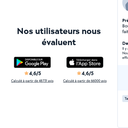
Pr
Bo
Nos utilisateurs nous
fai
deb
évaluent
out
Der
Il 
Nous 
eff
4,6/5
4,6/5
Calculé à partir de 48731 avis
Calculé à partir de 66000 avis
Ta