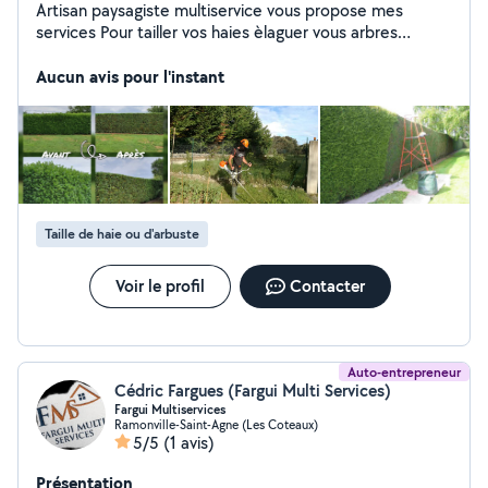
Artisan paysagiste multiservice vous propose mes
services Pour tailler vos haies èlaguer vous arbres
Abattage d'arbres débroussaillage tonte de pelouse
Évacuation des déchets verts
Aucun avis pour l'instant
Taille de haie ou d'arbuste
Voir le profil
Contacter
Auto-entrepreneur
Cédric Fargues (Fargui Multi Services)
Fargui Multiservices
Ramonville-Saint-Agne (Les Coteaux)
5/5
(1 avis)
Présentation