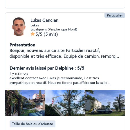
Particulier
Lukas Cancian
Lukas
Escalquens (Peripherique Nord)
5/5
(5 avis)
Présentation
Bonjour, nouveau sur ce site Particulier reactif,
disponible et très efficace. Équipé de camion, remorque
et divers outils, je vous propose mes services tel que : -
entretien et créations d'extérieurs - maçonnerie -
Dernier avis laissé par Delphine : 5/5
peinture - montage de meuble - évacuation déchets /
Il y a 2 mois
excellent contact avec Lukas je recommande, il est très
transport divers (À l'écoute et analyse de demandes
sympathique et réactif. Nous ne ferons pas affaire sur la taille
spécifiques) Au plaisir d'échanger avec vous.
de haie mais je n'hésiterai pas à le solliciter pour d'autres
travaux si besoin.
Taille de haie ou d'arbuste