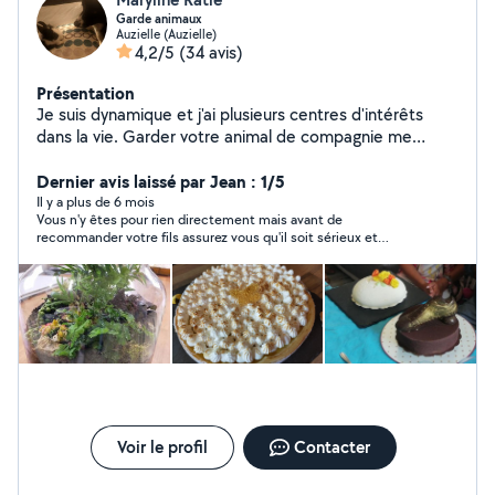
Garde animaux
Auzielle (Auzielle)
4,2/5
(34 avis)
Présentation
Je suis dynamique et j'ai plusieurs centres d'intérêts
dans la vie. Garder votre animal de compagnie me
permet d'avoir le contact avec un animal différent à
chaque fois, de m'adapter à leurs habitudes, et leur
Dernier avis laissé par Jean : 1/5
caractère. Un seul objectif : que l'animal se sente
Il y a plus de 6 mois
Vous n'y êtes pour rien directement mais avant de
comme chez lui et que vous le récupériez calme et
recommander votre fils assurez vous qu'il soit sérieux et
serein. Je suis passionnée par la pâtisserie et la cuisine.
professionnel. Il est venu ya 3 semaines on s'entend sur un prix,
J'aime le jardinage, le bricolage, la musique, le sport, la
la semaine d'après il monte de 50€ et 4 jours avant les travaux
pratique des danses en couple.
il monte encore de 150€. Il m'a fait plus perdre du temps
qu'autre chose.
Voir le profil
Contacter