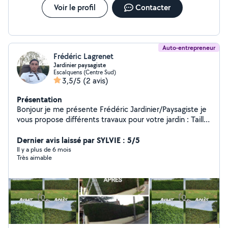
Voir le profil
Contacter
Auto-entrepreneur
Frédéric Lagrenet
Jardinier paysagiste
Escalquens (Centre Sud)
3,5/5
(2 avis)
Présentation
Bonjour je me présente Frédéric Jardinier/Paysagiste je
vous propose différents travaux pour votre jardin : Taille
de haie ; Taille ou élagage d'arbre ; Abattage d'arbre ;
Aplanissement de terrain ; Tonte de pelouse,
Dernier avis laissé par SYLVIE : 5/5
débroussaillage ; Création de pelouse en rouleau ou en
Il y a plus de 6 mois
Très aimable
semence ; Entretien de jardin abandonné ; Désherbage
et création de massif ; Nettoyage de massif ; Remise à
niveau de terrain bossu ; Plantation de plantes ou
d'arbres ; Ramassage de feuilles ; Évacuation de
déchets verts. Pour tout autres travaux de jardinage,
avec évacuation, merci de m'en faire la demande.
Réactif, je me déplace gratuitement et vous établis un