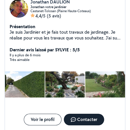
Jonathan DAULION
Jonathan votre jardinier
Castanet-Tolosan (Plaine Haute-Coteaux)
4,4/5
(5 avis)
Présentation
Je suis Jardinier et je fais tout travaux de jardinage. Je
réalise pour vous les travaux que vous souhaitez. J'ai suis
à l'écoute et sais m'adapter à vos besoins. N'hésitez pas
à me contacter pour un devis, je me déplace
Dernier avis laissé par SYLVIE : 5/5
gratuitement. Paiement : Chèque, cesu, ecesu...
Il y a plus de 6 mois
Très aimable
Intervention soignée.
Voir le profil
Contacter