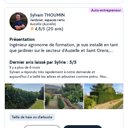
Auto-entrepreneur
Sylvain THOUMIN
Jardinier, espaces verts
Auzielle (Auzielle)
4,8/5
(20 avis)
Présentation
Ingénieur agronome de formation, je suis installé en tant
que jardinier sur le secteur d'Auzielle et Saint Orens,
j'interviens jusqu'à une vingtaine de kilomètres. Je
propose mes services de taillage des haies, taille des
Dernier avis laissé par Sylvie : 5/5
arbres et arbustes, tonte, entretien des espaces verts
Il y a plus de 6 mois
Sylvain a répondu très rapidement à notre demande et
et des terrasses. J'utilise du matériel professionnel à
aujourd’hui il a taillé les arbres et arbustes comme prévu. Nous
batterie pour moins de nuisances. Eligible à la réduction
avons apprécié son travail, sa ponctualité et ses conseils.
d'impôt de 50% sur les prestations.
Taille de haie ou d'arbuste