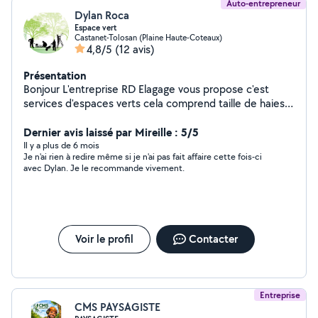
Auto-entrepreneur
Dylan Roca
Espace vert
Castanet-Tolosan (Plaine Haute-Coteaux)
4,8/5
(12 avis)
Présentation
Bonjour L'entreprise RD Elagage vous propose c'est
services d'espaces verts cela comprend taille de haies,
tonte, débroussaillage,élagage, abattage. Pour plus
d'information tarifaires et autres n'hésitez pas. Bonne
Dernier avis laissé par Mireille : 5/5
journée à vous
Il y a plus de 6 mois
Je n'ai rien à redire même si je n'ai pas fait affaire cette fois-ci
avec Dylan. Je le recommande vivement.
Voir le profil
Contacter
Entreprise
CMS PAYSAGISTE