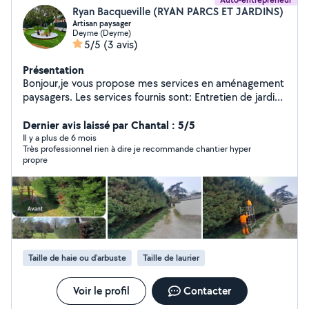
Ryan Bacqueville (RYAN PARCS ET JARDINS)
Artisan paysager
Deyme (Deyme)
5/5
(3 avis)
Présentation
Bonjour,je vous propose mes services en aménagement
paysagers. Les services fournis sont: Entretien de jardin.
Taille de haies - d'arbres et d'arbustes. Aménagement
paysager( création de macifs,plantation d'arbre et
Dernier avis laissé par Chantal : 5/5
fleur.) Petite maçonnerie( bâtissage de murs et
Il y a plus de 6 mois
Très professionnel rien à dire je recommande chantier hyper
murettes. réparation de façades.) Ravalement de
propre
façades. Toutes peintures intérieur et extérieur.
Évacuation de tout déchets. Tarifs très avantageux !!
Intervention rapide et impeccable. Devis et
déplacement gratuit. Alors profitez-en!!
Taille de haie ou d'arbuste
Taille de laurier
Voir le profil
Contacter