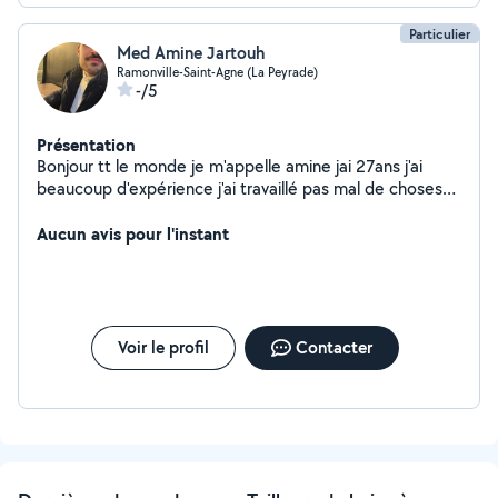
Particulier
Med Amine Jartouh
Ramonville-Saint-Agne (La Peyrade)
-/5
Présentation
Bonjour tt le monde je m'appelle amine jai 27ans j'ai
beaucoup d'expérience j'ai travaillé pas mal de choses
dans ma vie je suis quelqu'un bosseur, sérieux , Jaime
accepter des nouveaux défis, faire un bon boulot qui fait
Aucun avis pour l'instant
plaisir , je suis véhiculer et disponible
Voir le profil
Contacter