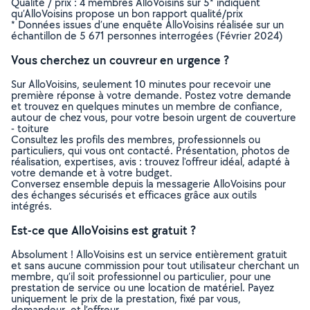
Qualité / prix : 4 membres AlloVoisins sur 5* indiquent
qu’AlloVoisins propose un bon rapport qualité/prix
* Données issues d’une enquête AlloVoisins réalisée sur un
échantillon de 5 671 personnes interrogées (Février 2024)
Vous cherchez un couvreur en urgence ?
Sur AlloVoisins, seulement 10 minutes pour recevoir une
première réponse à votre demande. Postez votre demande
et trouvez en quelques minutes un membre de confiance,
autour de chez vous, pour votre besoin urgent de couverture
- toiture
Consultez les profils des membres, professionnels ou
particuliers, qui vous ont contacté. Présentation, photos de
réalisation, expertises, avis : trouvez l'offreur idéal, adapté à
votre demande et à votre budget.
Conversez ensemble depuis la messagerie AlloVoisins pour
des échanges sécurisés et efficaces grâce aux outils
intégrés.
Est-ce que AlloVoisins est gratuit ?
Absolument ! AlloVoisins est un service entièrement gratuit
et sans aucune commission pour tout utilisateur cherchant un
membre, qu’il soit professionnel ou particulier, pour une
prestation de service ou une location de matériel. Payez
uniquement le prix de la prestation, fixé par vous,
demandeur, et l’offreur.