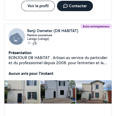
Voir le profil
Contacter
Auto-entrepreneur
Benji Demeter (DB HABITAT)
Peintre couverture
Labège (Labège)
-/5
Présentation
BONJOUR DB HABiTAT . Artisan au service du particulier
et du professionnel depuis 2008. pour l'entretien et la
rénovation votre habitation je suis la pour vous faire
avancer dans vos projets de rénovation alors n'hésitez
Aucun avis pour l'instant
pas à demander un avis ou un devis gratuit