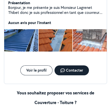
Présentation
Bonjour, je me présente je suis Monsieur Lagrenet
Thibet donc je suis professionnel en tant que couvreur
zingueur et jardinier Elagueur Et vous pourrez aller visiter
mon site Web qui est le nom de mon entreprise Donc je
Aucun avis pour l'instant
réalise tous travaux de couverture zinguerie et
nettoyage de toiture Et je réalise tous travaux, jardinier,
Elagueur Taillage de haie élagage et abattage d'arbres
Tente de pelouse et tout autre entretien de jardin
Voir le profil
Contacter
Vous souhaitez proposer vos services de
Couverture - Toiture ?