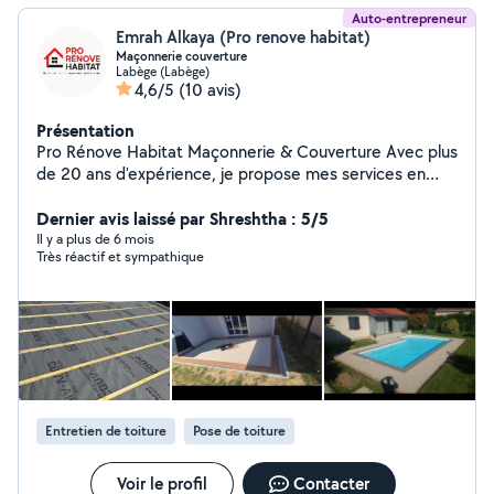
Auto-entrepreneur
Emrah Alkaya (Pro renove habitat)
Maçonnerie couverture
Labège (Labège)
4,6/5
(10 avis)
Présentation
Pro Rénove Habitat Maçonnerie & Couverture Avec plus
de 20 ans d'expérience, je propose mes services en
maçonnerie générale, rénovation, toiture et charpente.
Basé à Labège, j'interviens sur vos projets de
Dernier avis laissé par Shreshtha : 5/5
construction, rénovation et entretien, avec un travail
Il y a plus de 6 mois
Très réactif et sympathique
sérieux et soigné. Mon objectif : vous garantir un
résultat durable et de qualité, adapté à vos besoins.
Entretien de toiture
Pose de toiture
Voir le profil
Contacter