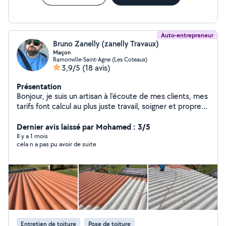
Auto-entrepreneur
Bruno Zanelly (zanelly Travaux)
Maçon
Ramonville-Saint-Agne (Les Coteaux)
3,9/5
(18 avis)
Présentation
Bonjour, je suis un artisan à l'écoute de mes clients, mes
tarifs font calcul au plus juste travail, soigner et propre
dans le professionnalisme de l'artisanat . un seul
interlocuteur pour répondre à plusieurs besoins pour
Dernier avis laissé par Mohamed : 3/5
votre maison. Le but de l'entreprise c'est vous rassurer
Il y a 1 mois
cela n a pas pu avoir de suite
pour vos travaux. Je suis à l'écoute de mes clients pour
leur donner le meilleur des conseils concernant leur
travaux
Entretien de toiture
Pose de toiture