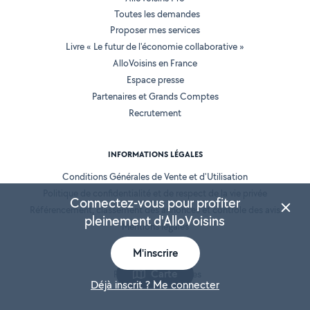
Toutes les demandes
Proposer mes services
Livre « Le futur de l'économie collaborative »
AlloVoisins en France
Espace presse
Partenaires et Grands Comptes
Recrutement
INFORMATIONS LÉGALES
Conditions Générales de Vente et d'Utilisation
Politique de confidentialité et de respect de la vie privée
Connectez-vous pour profiter
Référencement, classement des annonces et contrôle des avis
pleinement d'AlloVoisins
Mentions légales
Cookies
M'inscrire
Location de matériel
Carte
Prestation de services
Déjà inscrit ? Me connecter