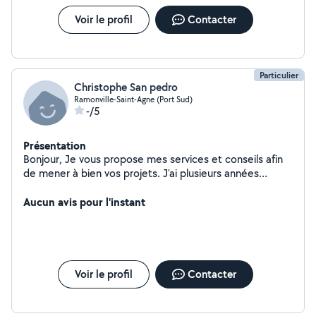
Voir le profil
Contacter
Particulier
Christophe San pedro
Ramonville-Saint-Agne (Port Sud)
-/5
Présentation
Bonjour, Je vous propose mes services et conseils afin
de mener à bien vos projets. J'ai plusieurs années
d'expériences dans le 1er et 2 nd œuvre : - maçonnerie -
enduit de façade - placo - carrelage - peinture -
Aucun avis pour l'instant
agencement ( placard, dressing, pose de cuisine) -
entretien espace vert Et tout autres travaux
d'amélioration . Je suis à votre disposition et étudierai
toutes demandes. N'hésitez pas à me contacter
Cordialement Monsieur San Pedro
Voir le profil
Contacter