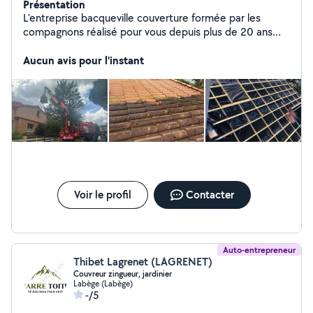
Présentation
L'entreprise bacqueville couverture formée par les
compagnons réalisé pour vous depuis plus de 20 ans
tous vos travaux de couverture rénovation ou neuf
demoussage faitages gouttière alu ou zinc traitement
Aucun avis pour l'instant
de charpente devis gratuit déplacement immédiat
Voir le profil
Contacter
Auto-entrepreneur
Thibet Lagrenet (LAGRENET)
Couvreur zingueur, jardinier
Labège (Labège)
-/5