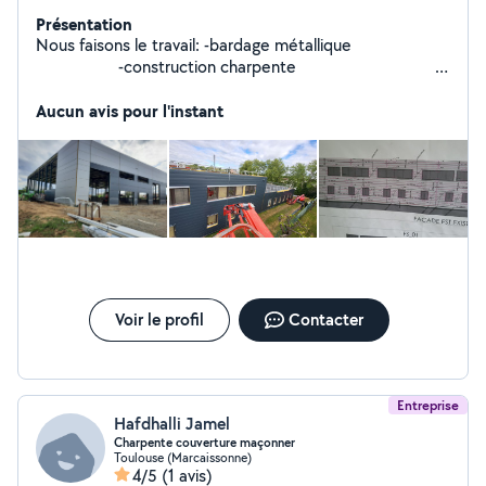
Présentation
Nous faisons le travail: -bardage métallique
-construction charpente
-pose couventine ( panneaux sandwich). Si vous
avez du travail a nous proposer, contactez nous au :
Aucun avis pour l'instant
Voir le profil
Contacter
Entreprise
Hafdhalli Jamel
Charpente couverture maçonner
Toulouse (Marcaissonne)
4/5
(1 avis)