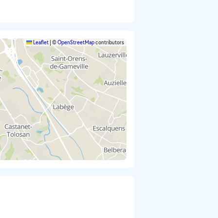
Leaflet
|
©
OpenStreetMap
contributors