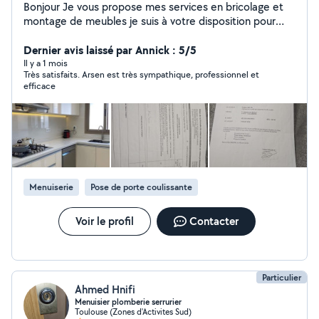
Bonjour Je vous propose mes services en bricolage et
montage de meubles je suis à votre disposition pour
tout ce qui concerne : -montage de tout type de
meubles (canapé, armoire, table, commode, lit,
Dernier avis laissé par Annick : 5/5
équipements de cuisine...) -fixation de TV murale, -
Il y a 1 mois
Très satisfaits. Arsen est très sympathique, professionnel et
Découpe plan de travail, installation plaque de cuisson,
efficace
évier et hotte -Mise en place de barres de rideaux, pare
baignoire -Branchement four, lave-vaisselle, machine à
laver, plaque de cuisson, Et AUSSI DE LA PEINTURE
MURS ET PORTES INTÉRIEURES EXTÉRIEURES N'hésitez
pas à me contacter pour les tarifs .......Veuillez écrire
uniquement au point.+.-Pose plaque placo mur -Pose
professionnel de carrelage sur sol et murnettoyage de
Menuiserie
Pose de porte coulissante
canapé
Voir le profil
Contacter
Particulier
Ahmed Hnifi
Menuisier plomberie serrurier
Toulouse (Zones d'Activites Sud)