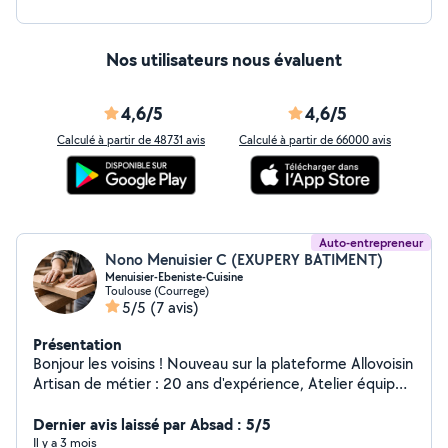
Nos utilisateurs nous évaluent
4,6/5
4,6/5
Calculé à partir de 48731 avis
Calculé à partir de 66000 avis
Auto-entrepreneur
Nono Menuisier C (EXUPERY BATIMENT)
Menuisier-Ebeniste-Cuisine
Toulouse (Courrege)
5/5
(7 avis)
Présentation
Bonjour les voisins ! Nouveau sur la plateforme Allovoisin
Artisan de métier : 20 ans d'expérience, Atelier équipé
a Toulouse , Ce n'est pas du simple bricolage ! Je vous
propose un travail pro à de vrais prix d'entraide. Je vous
Dernier avis laissé par Absad : 5/5
propose: -Menuiserie sur mesure : Portes, galandages,
Il y a 3 mois