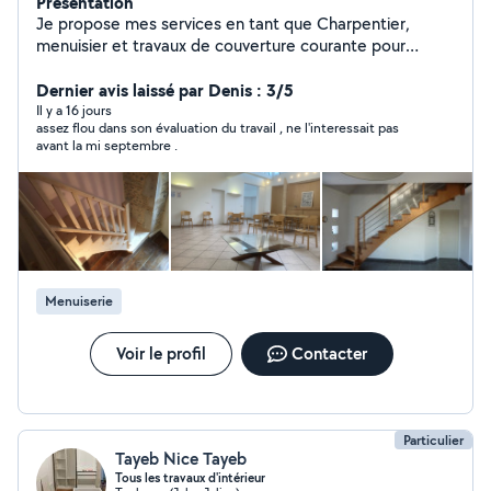
Présentation
Je propose mes services en tant que Charpentier,
menuisier et travaux de couverture courante pour
particuliers et professionnels, je suis équipé et
opérationnel dès à présent. De formation effectuée sur
Dernier avis laissé par Denis : 3/5
le Tour de France de Compagnons Charpentiers, j'aime
Il y a 16 jours
assez flou dans son évaluation du travail , ne l'interessait pas
le travail précis, réflechi et dans la bonne humeur !
avant la mi septembre .
Menuiserie
Voir le profil
Contacter
Particulier
Tayeb Nice Tayeb
Tous les travaux d'intérieur