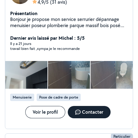
4,9/5
(31 avis)
Présentation
Bonjour je propose mon service serrurier dépannage
menuisier poseur plomberie parque massif bois posé
cuisine penture petit Maçonnerie carrelage plaque plâtr
Je suis professionnelle et mon travail et sérieux et
Dernier avis laissé par Michel : 5/5
propre et bien soigner
Il y a 21 jours
travail bien fait ,sympa je le recommande
Menuiserie
Pose de cadre de porte
Voir le profil
Contacter
Particulier