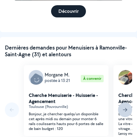
Découvrir
Dernières demandes pour Menuisiers à Ramonville-
Saint-Agne (31) et alentours
Morgane M.
C
À convenir
postée à 13:21
p
Cherche Menuiserie - Huisserie -
Cherche 
Agencement
Agencem
Toulouse (Pouvourville)
Toulouse (
Bonjour, je chercher quelqu'un disponible
Bonjour, J
cet après midi ou demain pour monter 6
une vitre b
rails coulissants hauts pour 6 portes de salle
La vitre e
de bain budget : 120
vitrage. J
Leroy merli