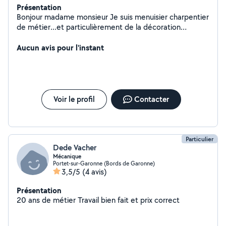
Présentation
Bonjour madame monsieur Je suis menuisier charpentier
de métier...et particulièrement de la décoration
intérieur...jai une Excellentes connaissance des
méthodes de finitions, Après plus de 17 ans passés dans
Aucun avis pour l'instant
le métier... Titulaire d'un CAP menuiserie depuis 2008
et d'un CAP charpentier chez les compagnon de devoir
depuis 2015... J'ai deux ans à Toulouse... après une
longue expérience dans la région parisienne J'aime le
travail bien fait...je prends toujours des pause pour voir
Voir le profil
Contacter
ce que je fait et si c'est parfait ou non...j'ai un œil qui
mesure et l'autre qui aime examiné
Particulier
Dede Vacher
Mécanique
Portet-sur-Garonne (Bords de Garonne)
3,5/5
(4 avis)
Présentation
20 ans de métier Travail bien fait et prix correct