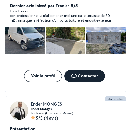
j'ai une entreprise Je suis à votre disposition. bonne
Dernier avis laissé par Frank : 5/5
journée
Il y a 1 mois
bon professionnel. à réaliser chez moi une dalle terrasse de 20
m2 , ainsi que la réfection d'un puits toiture et enduit extérieur
Voir le profil
Contacter
Particulier
Ender MONGES
Ender Monges
Toulouse (Coin de la Moure)
5/5
(4 avis)
Présentation