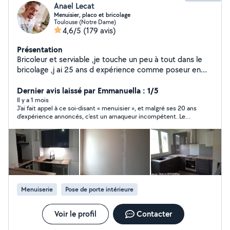
Anael Lecat
Menuisier, placo et bricolage
Toulouse (Notre Dame)
4,6/5
(179 avis)
Présentation
Bricoleur et serviable ,je touche un peu à tout dans le
bricolage ,j ai 25 ans d expérience comme poseur en
menuiserie ,.Je peux effectuer petits travaux de
bricolage, placo, et plein d'autres choses dans la maison
Dernier avis laissé par Emmanuella : 1/5
! ainsi que de des déménagement.
Il y a 1 mois
J’ai fait appel à ce soi-disant « menuisier », et malgré ses 20 ans
d’expérience annoncés, c’est un arnaqueur incompétent. Le
travail n’est pas terminé : les fenêtres mal posées, les volets
cassés, les joints inadéquats. Il a déposé ces déchets (plaque
de placo) issus d’une autre prestation qu’il a laissé dans mon
jardin. Une fois payé, il a manqué de respect, annulé les rendez-
vous. Je ne peux pas tout détailler ici, mais j’ai des photos qui
prouvent son travail mal fait. Je vous laisse juger, mais je vais
signaler tout cela Mr Lecat Anaël, car il ne respecte pas ses
engagements.
Menuiserie
Pose de porte intérieure
Voir le profil
Contacter