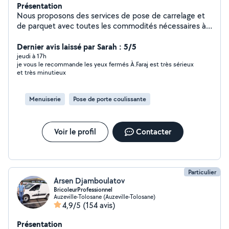
Présentation
Nous proposons des services de pose de carrelage et
de parquet avec toutes les commodités nécessaires à
des prix très raisonnables et avec une excellente qualité
d'exécution, garantie sans défaut.
Dernier avis laissé par Sarah : 5/5
jeudi à 17h
je vous le recommande les yeux fermés À.Faraj est très sérieux
et très minutieux
Menuiserie
Pose de porte coulissante
Voir le profil
Contacter
Particulier
Arsen Djamboulatov
BricoleurProfessionnel
Auzeville-Tolosane (Auzeville-Tolosane)
4,9/5
(154 avis)
Présentation