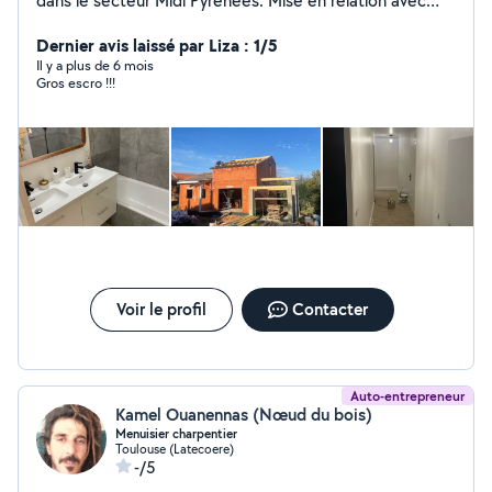
dans le secteur Midi Pyrénées. Mise en relation avec
nos artisans qualifiés sur différents corps d'état. Suivi de
chantier possible, gestion des commandes et choix des
Dernier avis laissé par Liza : 1/5
matériaux sur demande. Optimisation du budget selon
Il y a plus de 6 mois
Gros escro !!!
travaux. Fourniture de matériaux : carrelage, parquet,
sanitaires, menuiseries, meubles de cuisine, peinture
Voir le profil
Contacter
Auto-entrepreneur
Kamel Ouanennas (Nœud du bois)
Menuisier charpentier
Toulouse (Latecoere)
-/5