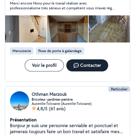
Merci encore Nono pour le travail réaliser avec
verrières, meubles et tables . -Aménagement : Pose de
professionnalisme très sérieux et compétent vous m’avez réglé
cuisine complète, Aménagement d' intérieur optimisé,
et installé la baie vitrée c’était pas évident après un travail mal
placo, bandes à joint, parquet. - Travaux généraux :
fait soit par un professionnel de la menuiserie il y’a pas photo
Démolition, peinture, élec et plomberie. Le bon plan : Je
Nono très professionnel ça se voit qu’il fait son travail avec
passion je comprends c’est une personne que je recommande
peux fabriquer vos projets en bois de réemploi (via un
Merci encore à vous
partenariat avec une recyclerie toulousaine) pour un
tarif défiant toute concurrence ! Menuisier de Toulouse
Menuiserie
Pose de porte à galandage
Voir le profil
Contacter
Particulier
Othman Marzouk
Bricoleur -jardinier-peintre.
Auzeville-Tolosane (Auzeville-Tolosane)
4,8/5
(61 avis)
Présentation
Bonjour je suis une personne serviable et ponctuel et
jaimerais toujours faire un bon travail et satisfaire mes