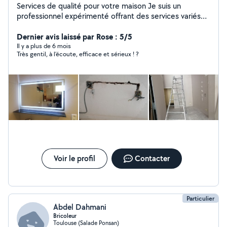
Services de qualité pour votre maison Je suis un
professionnel expérimenté offrant des services variés
pour entretenir et améliorer votre espace : Électricien
résidentiel Remplacement d'ampoules Entretien
Dernier avis laissé par Rose : 5/5
électrique des volets Entretien des rideaux Carrelage
Il y a plus de 6 mois
Très gentil, à l’écoute, efficace et sérieux ! ?
Bricolage en général Travaux de peinture Coupe du
gazon Si vous avez besoin d'aide pour ces tâches,
n'hésitez pas à me contacter ! Je suis là pour rendre
votre maison encore plus confortable.
Voir le profil
Contacter
Particulier
Abdel Dahmani
Bricoleur
Toulouse (Salade Ponsan)