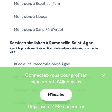
Menuisiers à Buzet-sur-Tarn
Menuisiers à Lieoux
Menuisiers à Saint-Pé-d'Ardet
Services similaires à Ramonville-Saint-Agne
Ayant le plus de résultats et étant de la même catégorie, pour cette
ville
Bricoleur à Ramonville-Saint-Agne
Connectez-vous pour profiter
Monteur de meubles à Ramonville-Saint-Agne
pleinement d'AlloVoisins
Poseur de parquet à Ramonville-Saint-Agne
M'inscrire
Carte
Carreleur à Ramonville-Saint-Agne
Déjà inscrit ? Me connecter