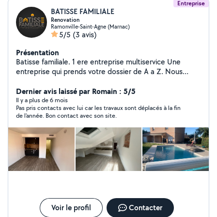
Entreprise
BATISSE FAMILIALE
Renovation
Ramonville-Saint-Agne (Marnac)
5/5
(3 avis)
Présentation
Batisse familiale. 1 ere entreprise multiservice Une
entreprise qui prends votre dossier de A a Z. Nous
avons notre propre bureau d'etude interne. Nous avons
une décoratrice intérieure chevronnée, un architecte
Dernier avis laissé par Romain : 5/5
DPLG et un studio de Design en Italie intégré a notre
Il y a plus de 6 mois
Pas pris contacts avec lui car les travaux sont déplacés à la fin
structure. Nous faisons tous corps d'état, afin de vous
de l'année. Bon contact avec son site.
proposer des projets de constructions et de
rénovations complets de A a Z. La conception de vos
plans, vos croquis, vos mises en situations 3d. Vos
permis de construire et d'extensions ou déclarations
préalables et autorisations de travaux. Nous realisons
vos travaux avec nos propres employés: Electriciens
Plombiers Climaticiens Gros oeuvre Second oeuvre.
Voir le profil
Contacter