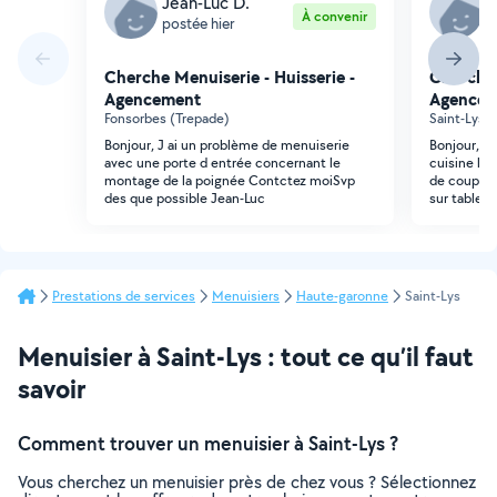
Jean-Luc D.
M
À convenir
postée hier
p
Cherche Menuiserie - Huisserie -
Cherche 
Agencement
Agencem
Fonsorbes (Trepade)
Saint-Lys 
Bonjour, J ai un problème de menuiserie
Bonjour, Be
avec une porte d entrée concernant le
cuisine le 
montage de la poignée Contctez moiSvp
de coupe. P
des que possible Jean-Luc
sur table
Prestations de services
Menuisiers
Haute-garonne
Saint-Lys
Menuisier à Saint-Lys : tout ce qu’il faut
savoir
Comment trouver un menuisier à Saint-Lys ?
Vous cherchez un menuisier près de chez vous ? Sélectionnez