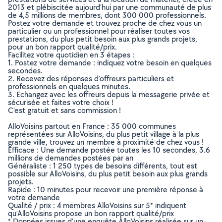
2013 et plébiscitée aujourd’hui par une communauté de plus
de 4,5 millions de membres, dont 300 000 professionnels.
Postez votre demande et trouvez proche de chez vous un
particulier ou un professionnel pour réaliser toutes vos
prestations, du plus petit besoin aux plus grands projets,
pour un bon rapport qualité/prix.
Facilitez votre quotidien en 3 étapes :
1. Postez votre demande : indiquez votre besoin en quelques
secondes.
2. Recevez des réponses d’offreurs particuliers et
professionnels en quelques minutes.
3. Echangez avec les offreurs depuis la messagerie privée et
sécurisée et faites votre choix !
C’est gratuit et sans commission !
AlloVoisins partout en France : 35 000 communes
représentées sur AlloVoisins, du plus petit village à la plus
grande ville, trouvez un membre à proximité de chez vous !
Efficace : Une demande postée toutes les 10 secondes, 3.6
millions de demandes postées par an
Généraliste : 1 250 types de besoins différents, tout est
possible sur AlloVoisins, du plus petit besoin aux plus grands
projets.
Rapide : 10 minutes pour recevoir une première réponse à
votre demande
Qualité / prix : 4 membres AlloVoisins sur 5* indiquent
qu’AlloVoisins propose un bon rapport qualité/prix
* Données issues d’une enquête AlloVoisins réalisée sur un