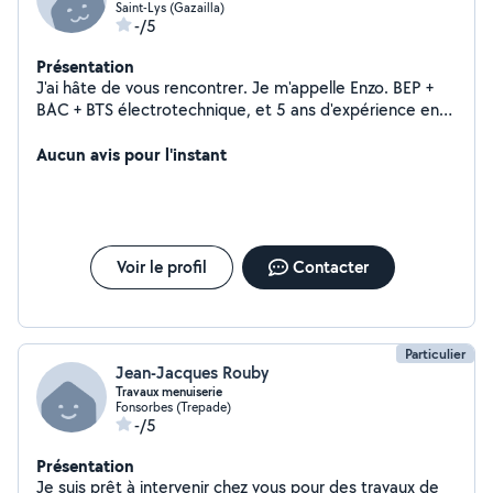
Saint-Lys (Gazailla)
-/5
Présentation
J'ai hâte de vous rencontrer. Je m'appelle Enzo. BEP +
BAC + BTS électrotechnique, et 5 ans d'expérience en
entreprise en tant que technicien Mon domaine
principal est l'électricité. Étant bon bricoleur (peinture,
Aucun avis pour l'instant
petite plomberie, jardinage, montage de meubles ... ) je
peux me rendre a votre domicile pour voir les travaux a
réaliser.
Voir le profil
Contacter
Particulier
Jean-Jacques Rouby
Travaux menuiserie
Fonsorbes (Trepade)
-/5
Présentation
Je suis prêt à intervenir chez vous pour des travaux de