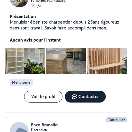
Fonsorbes (Cantelauze)
-/5
Présentation
Menuisier ébéniste charpentier depuis 25ans rigoureux
dans sont travail. Savoir faire accompli dans mon
domaine dans l'échange d'entreprendre vos projets a
bientôt
Aucun avis pour l'instant
Menuiserie
Voir le profil
Contacter
Particulier
Enzo Brunello
Électricien