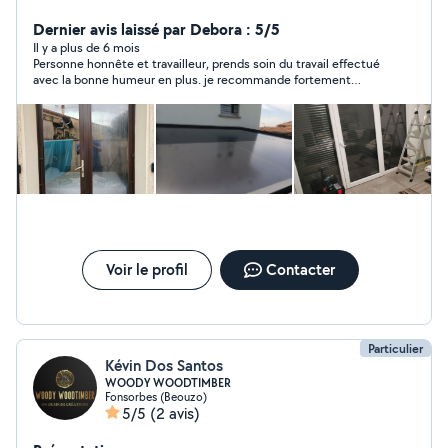
de fenêtres, roulette de coulissants, serrureries.
Dernier avis laissé par Debora : 5/5
Disponible rapidement. Devis gratuit. Anthony
Il y a plus de 6 mois
Personne honnête et travailleur, prends soin du travail effectué
avec la bonne humeur en plus. je recommande fortement
Anthony.
Voir le profil
Contacter
Particulier
Kévin Dos Santos
WOODY WOODTIMBER
Fonsorbes (Beouzo)
5/5
(2 avis)