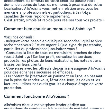
directement les offreurs de votre choix ou postez votre
demande auprès de tous les membres à proximité de votre
localisation. AlloVoisins vous met en relation avec tous les
menuisiers, professionnels et particuliers, à Saint-Lys,
capables de vous répondre rapidement.
C’est gratuit, simple et rapide pour réaliser tous vos projets !
Comment bien choisir un menuisier à Saint-Lys ?
Voici nos conseils :
- Indiquez votre besoin en quelques secondes : quel service
recherchez-vous ? Est-ce urgent ? Quel type de prestataire,
particulier ou professionnel, souhaitez-vous ?
- Consultez la liste de tous les menuisiers, proches de chez
vous à Saint-Lys ! Sur leur profil, consultez les services
proposés, les photos de leurs réalisations, les notes et avis
laissés par leurs clients.
- Conversez avec les offreurs depuis la messagerie AlloVoisins
pour des échanges sécurisés et efficaces.
- Du contrat de prestation au paiement en ligne, en passant
par la prise de rendez-vous, l’état des lieux, les devis et les
factures : utilisez nos outils gratuits à chaque étape de votre
prestation.
Comment fonctionne AlloVoisins ?
AlloVoisins c’est la marketplace leader dédiée aux
prestations de services et à la location de matériel, créée en