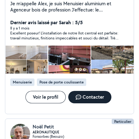
Je m'appelle Alex, je suis Menuisier aluminium et
Agenceur bois de profession J'effectue: le
montage,l'installation,l'agencement, mais aussi la
réparation de vos menuiseries (Alu, Bois ,PVC) Je
Dernier avis laissé par Sarah : 5/5
répare également les volets roulants mécanique et
Il y a 1 mois
Excellent poseur! L'installation de notre îlot central est parfaite:
électrique(changement de condensateurs, tabliers,
travail minutieux, finitions impeccables et souci du détail. Très
moteurs etc ) Mon travail est sérieux et soigné,
professionnel, ponctuel et agréable, il a réalisé un travail de
j'apprécie l'apport de conseils lors de mes travaux, afin
grande qualité. Nous sommes ravis du résultat et le
de satisfaire pleinement le client. Si mon offre de
recommandons sans hésiter!
services vous intéresse n'hésitez pas à me contacter.
Cdt
Menuiserie
Pose de porte coulissante
Voir le profil
Contacter
Particulier
Noël Petit
AERONAUTIQUE
Fonsorbes (Beouzo)