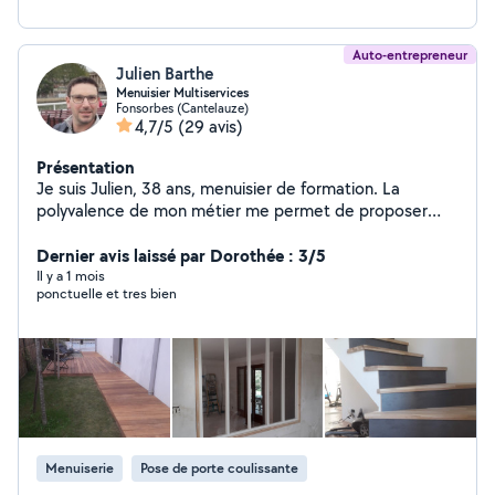
Auto-entrepreneur
Julien Barthe
Menuisier Multiservices
Fonsorbes (Cantelauze)
4,7/5
(29 avis)
Présentation
Je suis Julien, 38 ans, menuisier de formation. La
polyvalence de mon métier me permet de proposer
des services dans différents domaines du bâtiment tels
que: - Pose de parquet, de terrasse bois -
Dernier avis laissé par Dorothée : 3/5
Aménagement d'intérieur - Escalier - Plomberie - Pose
Il y a 1 mois
ponctuelle et tres bien
de cuisine (plaque de cuisson, four, évier...) Je réalise
aussi tous les petits travaux d'entretien que demandent
un logement (pose d'étagères, de tringles à rideau,
changement de mitigeur, etc ...) N'hésitez pas à me
contacter pour échanger sur vos besoins.
Menuiserie
Pose de porte coulissante