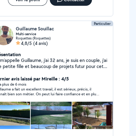
Particulier
Guillaume Souillac
Multi-service
Roquettes (Roquettes)
4,8/5
(4 avis)
ésentation
m'appelle Guillaume, j'ai 32 ans, je suis en couple, j'ai
e petite fille et beaucoup de projets futur pour cette
 familiale . J'ai découvert grâce à un ami cette
plication pour trouver des solutions à nos problème
nier avis laissé par Mireille : 4/5
us facilement. Ayant travaillé dans beaucoup de
y a plus de 6 mois
laume a fait un excellent travail, il est sérieux, précis, il
ps de métiers différents je souhaiterai faire part de
naît bien son métier. On peut lui faire confiance et en plus
n expérience et mes multiples connaissances pour
est sympathique. Je le contacterais à nouveau si besoin.
s aider.