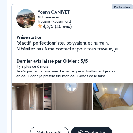
Particulier
Yoann CANIVET
Multi-services
Frouzins (Roussimort)
4,5/5
(48 avis)
Présentation
Réactif, perfectionniste, polyvalent et humain.
N'hésitez pas à me contacter pour tous travaux, je
prendrais le temps de vous répondre pour trouver une
Dernier avis laissé par Olivier : 5/5
solution ensemble CAP électricité obtenu cette année
Il y a plus de 6 mois
Je n'ai pas fait la faire avec lui parce que actuellement je suis
en deuil donc je préfère fini mon deuil avant de le faire
Voir le profil
Contacter