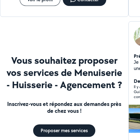
Pr
Vous souhaitez proposer
Je 
un
vos services de Menuiserie
vie
ap
Der
- Huisserie - Agencement ?
pl
Il 
Guil
cor
con
mo
il 
Inscrivez-vous et répondez aux demandes près
vou
de chez vous !
Proposer mes services