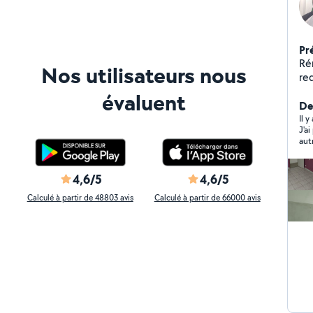
Pr
Ré
Nos utilisateurs nous
re
espaces. Nous r
évaluent
faç
De
les
Il 
J'ai
tra
aut
délai
sa 
ma
4,6/5
4,6/5
Calculé à partir de 48803 avis
Calculé à partir de 66000 avis