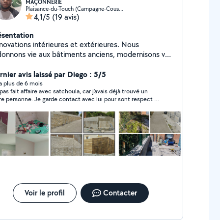
MAÇONNERIE
Plaisance-du-Touch (Campagne-Coustaou)
4,1/5
(19 avis)
ésentation
novations intérieures et extérieures. Nous
donnons vie aux bâtiments anciens, modernisons vos
éparons les structures, rénovons les
ades et assurons l'étanchéité, l'isolation, les chapes,
rnier avis laissé par Diego : 5/5
 dalles, les murs porteurs, etc. Notre objectif : un
y a plus de 6 mois
 pas fait affaire avec satchoula, car j'avais déjà trouvé un
vail solide, durable et soigné, dans le respect des
re personne. Je garde contact avec lui pour sont respect et
s et de votre budget. Votre projet mérite une
gentillesse.
in appliquée, nous sommes là pour le réaliser !
Voir le profil
Contacter