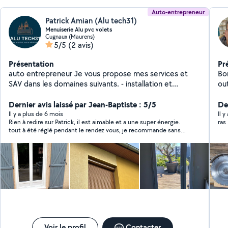
Auto-entrepreneur
Patrick Amian (Alu tech31)
Menuiserie Alu pvc volets
Cugnaux (Maurens)
5/5
(2 avis)
Présentation
Pr
auto entrepreneur Je vous propose mes services et
Bonjour à 
SAV dans les domaines suivants. - installation et
out
réparation de Menuiserie ALU PVC
lou
porte,fenêtre,coulissant,velux,portail - installation et
Dernier avis laissé par Jean-Baptiste : 5/5
pe
Der
réparation de volets roulant manuel et motorisé -
Il y a plus de 6 mois
Il 
Rien à redire sur Patrick, il est aimable et a une super énergie.
ras
installation et réparation de serrures ( ALU-PVC ) - SAV
tout à été réglé pendant le rendez vous, je recommande sans
sur toutes marques Alu et pvc,volets roulant.
hésitation
Voir le profil
Contacter