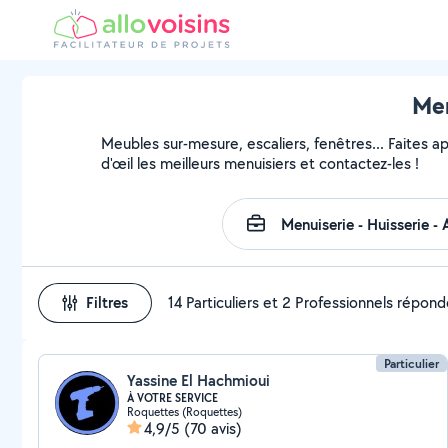
Men
Meubles sur-mesure, escaliers, fenêtres... Faites a
d'œil les meilleurs menuisiers et contactez-les !
Filtres
14 Particuliers et 2 Professionnels répon
Particulier
Yassine El Hachmioui
À VOTRE SERVICE
Roquettes (Roquettes)
4,9/5
(70 avis)