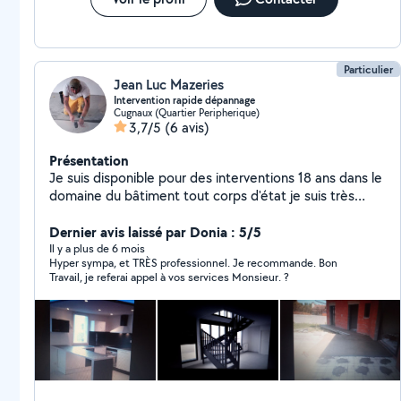
Particulier
Jean Luc Mazeries
Intervention rapide dépannage
Cugnaux (Quartier Peripherique)
3,7/5
(6 avis)
Présentation
Je suis disponible pour des interventions 18 ans dans le
domaine du bâtiment tout corps d'état je suis très
juste dans les prix et je me permets pas de prix
exorbitant
Dernier avis laissé par Donia : 5/5
Il y a plus de 6 mois
Hyper sympa, et TRÈS professionnel. Je recommande. Bon
Travail, je referai appel à vos services Monsieur. ?