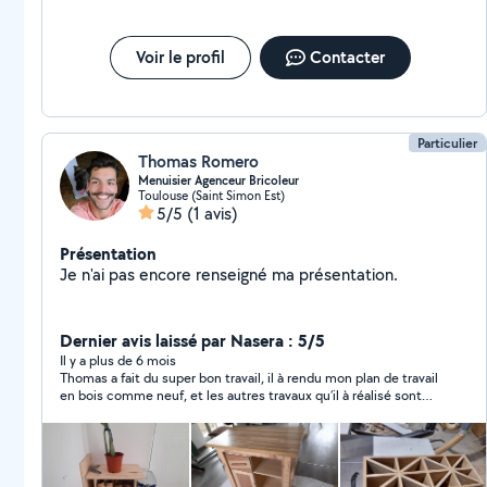
Voir le profil
Contacter
Particulier
Thomas Romero
Menuisier Agenceur Bricoleur
Toulouse (Saint Simon Est)
5/5
(1 avis)
Présentation
Je n'ai pas encore renseigné ma présentation.
Dernier avis laissé par Nasera : 5/5
Il y a plus de 6 mois
Thomas a fait du super bon travail, il à rendu mon plan de travail
en bois comme neuf, et les autres travaux qu’il à réalisé sont
aussi très bien fait. Il a été vraiment efficace. Nous le
recommandons les yeux fermés. Encore merci