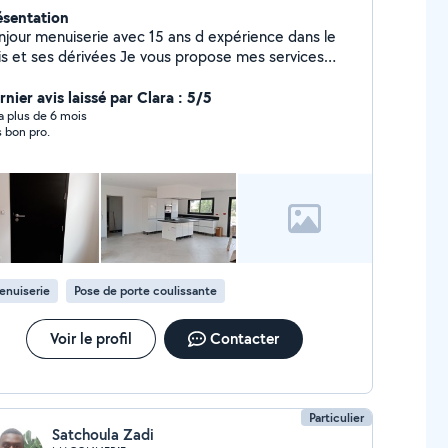
ésentation
jour menuiserie avec 15 ans d expérience dans le
is et ses dérivées Je vous propose mes services
se de menuiserie bois alu pvc fenêtres, volets
ulant ou bois, réglage de porte, changement vitrage
nier avis laissé par Clara : 5/5
on aménagement de placard et création de
y a plus de 6 mois
s bon pro.
 ou autre Pose parquet et plinthe, lambris et
rrasse bois Montage d'ameublement de cuisine et
se Pose de porte intérieure, coulissante, galandage
de chantier Équipé de nombreux outils
nnels. Si vous m'envoyer des messages privé
ur des demandes n'hésitez pas me laisser vos
ordonnées téléphonique
enuiserie
Pose de porte coulissante
Voir le profil
Contacter
Particulier
Satchoula Zadi