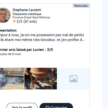
Particulier
Stephane Laurent
Charpentier métallique
Frouzins (Canal Saint-Martory)
5/5
(61 avis)
ésentation
tous, j'ai en ma possession pas mal de petits
ils étant moi même très bricoleur. et j'en profite de
er à petit prix afin de vous en faire profiter. Karcher,
rceuse, perforateur, visseuse , bétonnière électrique
nier avis laissé par Lucien : 3/5
, disqueuse, poste à souder etc... A très bientôt .
y a plus de 6 mois
Voir le profil
Contacter