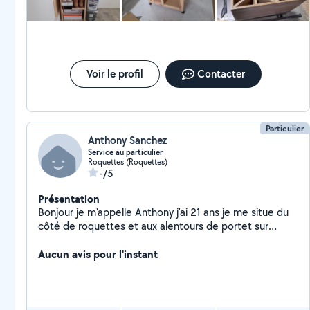
Voir le profil
Contacter
Particulier
Anthony Sanchez
Service au particulier
Roquettes (Roquettes)
-/5
Présentation
Bonjour je m'appelle Anthony j'ai 21 ans je me situe du
côté de roquettes et aux alentours de portet sur
Garonne J'aime rendre service au personne qui sont
dans le besoin. Je suis une personne aimable ,
Aucun avis pour l'instant
souriante avec la joie de vivre qui aime le travaille , puis
aussi le relationnel également en essayant d'être le
plus courtois et un travaille irréprochable envers tout
les particulier chez qui je me Rendrais .