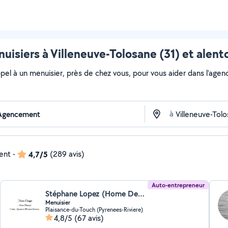
uisiers à Villeneuve-Tolosane (31) et alent
ppel à un menuisier, près de chez vous, pour vous aider dans l'age
à
dent
-
4,7/5
(289 avis)
Auto-entrepreneur
Stéphane Lopez (Home Design)
Menuisier
Plaisance-du-Touch (Pyrenees-Riviere)
4,8/5
(67 avis)