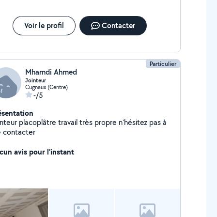
Voir le profil
Contacter
Particulier
Mhamdi Ahmed
Jointeur
Cugnaux (Centre)
-/5
ésentation
nteur placoplâtre travail très propre n'hésitez pas à
 contacter
cun avis pour l'instant