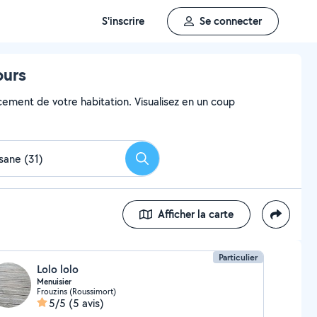
S'inscrire
Se connecter
ours
ncement de votre habitation. Visualisez en un coup
Rechercher
Afficher la carte
Particulier
Lolo lolo
Menuisier
Frouzins (Roussimort)
5/5
(5 avis)