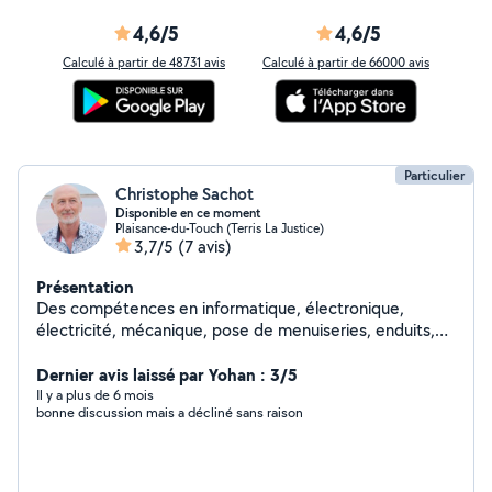
4,6/5
4,6/5
Calculé à partir de 48731 avis
Calculé à partir de 66000 avis
Particulier
Christophe Sachot
Disponible en ce moment
Plaisance-du-Touch (Terris La Justice)
3,7/5
(7 avis)
Présentation
Des compétences en informatique, électronique,
électricité, mécanique, pose de menuiseries, enduits,
peintures, entretien de piscine, promenade de chien
etc.
Dernier avis laissé par Yohan : 3/5
Il y a plus de 6 mois
bonne discussion mais a décliné sans raison