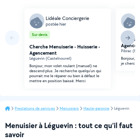
Lidéale Conciergerie
T
postée hier
p
Sur devis
Cherche 
Agencem
Cherche Menuiserie - Huisserie -
Pibrac (No
Agencement
Léguevin (Castelnouvel)
Bonjour, j'
je cherche 
Bonjour, mon volet roulant (manuel) ne
descend plus. Je recherche quelqu'un qui
pourrait me le réparer ou bien à défaut le
mettre en position baissé. Merci
Prestations de services
Menuisiers
Haute-garonne
Léguevin
Menuisier à Léguevin : tout ce qu’il faut
savoir