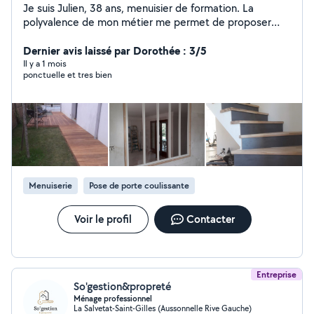
Je suis Julien, 38 ans, menuisier de formation. La
polyvalence de mon métier me permet de proposer
des services dans différents domaines du bâtiment tels
que: - Pose de parquet, de terrasse bois -
Dernier avis laissé par Dorothée : 3/5
Aménagement d'intérieur - Escalier - Plomberie - Pose
Il y a 1 mois
ponctuelle et tres bien
de cuisine (plaque de cuisson, four, évier...) Je réalise
aussi tous les petits travaux d'entretien que demandent
un logement (pose d'étagères, de tringles à rideau,
changement de mitigeur, etc ...) N'hésitez pas à me
contacter pour échanger sur vos besoins.
Menuiserie
Pose de porte coulissante
Voir le profil
Contacter
Entreprise
So'gestion&propreté
Ménage professionnel
La Salvetat-Saint-Gilles (Aussonnelle Rive Gauche)