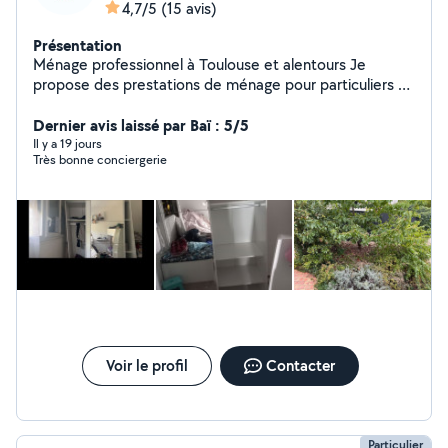
4,7/5
(15 avis)
Présentation
Ménage professionnel à Toulouse et alentours Je
propose des prestations de ménage pour particuliers et
professionnels : entretien régulier, remise en état, fin de
chantier et locations saisonnières. Mon objectif : un
Dernier avis laissé par Baï : 5/5
résultat impeccable, un service fiable et des locaux
Il y a 19 jours
Très bonne conciergerie
toujours propres. Zone d'intervention : Toulouse et
alentours. Contactez-moi pour un devis gratuit.
Voir le profil
Contacter
Particulier