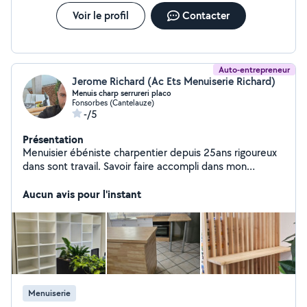
Voir le profil
Contacter
Auto-entrepreneur
Jerome Richard (Ac Ets Menuiserie Richard)
Menuis charp serrureri placo
Fonsorbes (Cantelauze)
-/5
Présentation
Menuisier ébéniste charpentier depuis 25ans rigoureux
dans sont travail. Savoir faire accompli dans mon
domaine dans l'échange d'entreprendre vos projets a
bientôt
Aucun avis pour l'instant
Menuiserie