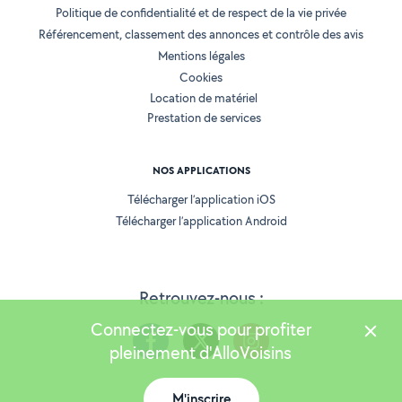
Politique de confidentialité et de respect de la vie privée
Référencement, classement des annonces et contrôle des avis
Mentions légales
Cookies
Location de matériel
Prestation de services
NOS APPLICATIONS
Télécharger l’application iOS
Télécharger l’application Android
Retrouvez-nous :
Connectez-vous pour profiter
pleinement d'AlloVoisins
M'inscrire
Version 25.5.3