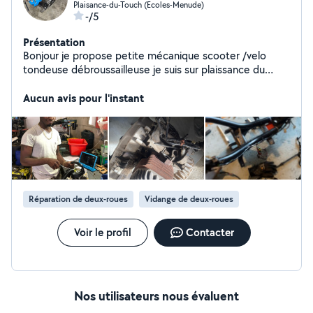
Plaisance-du-Touch (Ecoles-Menude)
-/5
Présentation
Bonjour je propose petite mécanique scooter /velo
tondeuse débroussailleuse je suis sur plaissance du
touch n'hésitez pas à me contacter et m'expliquer vos
besoins afin d'avoir une idée des possibilités à subvenir à
Aucun avis pour l'instant
vos besoins
Réparation de deux-roues
Vidange de deux-roues
Voir le profil
Contacter
Nos utilisateurs nous évaluent