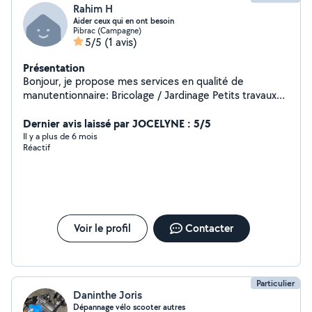
Rahim H
Aider ceux qui en ont besoin
Pibrac (Campagne)
5/5
(1 avis)
Présentation
Bonjour, je propose mes services en qualité de
manutentionnaire: Bricolage / Jardinage Petits travaux
(montage de meuble etc..) Déménagement (débarra,
manutention etc..) Entretien automobile( petite
Dernier avis laissé par JOCELYNE : 5/5
mécaniques ) Livraison de courses.. Aide à domiciles..
Il y a plus de 6 mois
Réactif
n'hésitez pas à me contacté pour plus d'infos
cordialement.
Voir le profil
Contacter
Particulier
Daninthe Joris
Dépannage vélo scooter autres