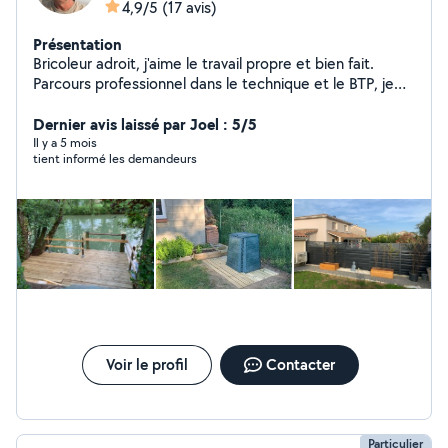
4,9/5
(17 avis)
Présentation
Bricoleur adroit, j'aime le travail propre et bien fait.
Parcours professionnel dans le technique et le BTP, je
maîtrise bien le jardinage, les mini-pelles et autres
engins de chantier , la tapisserie et peinture, ainsi que
Dernier avis laissé par Joel : 5/5
les petites réparations plomberie, petite maçonnerie.
Il y a 5 mois
tient informé les demandeurs
Je suis disponible pour étudier toutes vos demandes. À
bientôt.
Voir le profil
Contacter
Particulier