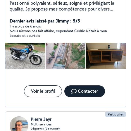
Passionné polyvalent, sérieux, soigné et privilégiant la
qualité. Je propose mes compétences pour divers
travaux en tout genre : - Maçonnerie (terrassement,
construction) - Jardinage (tonte pelouse, taille de haies,
Dernier avis laissé par Jimmy : 5/5
potager) - Mécanique (toutes interventions sur moto et
Il y a plus de 6 mois
Nous n'avons pas fait affaire, cependant Cédric à était à mon
voiture) - Plomberie (pose robinet, soudure cuivre) -
écoute et courtois
Carrelage (pose carreaux, joint) - Menuiserie (pose de
meubles, fabrication meubles sur mesure, ponçage et
peinture, pose parquet) Je cherche toujours la qualité
au meilleur prix, je suis arrangeant sur les prix.
Voir le profil
Contacter
Particulier
Pierre Jayr
Multi services
Léguevin (Bayonne)