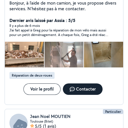
Bonjour, à l'aide de mon camion, je vous propose divers
services. N'hésitez pas à me contacter.
Dernier avis laissé par Assia : 5/5
Il y a plus de 6 mois
J’ai fait appel à Greg pour la réparation de mon vélo mais aussi
pour un petit déménagement. A chaque fois, Greg a été réactif
et hyper efficace. Il est très courtois, et propose des tarifs plus
qu’abordables. Merci encore, je referai appel à vous si besoin!
Réparation de deux-roues
Voir le profil
Contacter
Particulier
Jean Noel MOUTIEN
Toulouse (Bitet)
5/5
(1 avis)