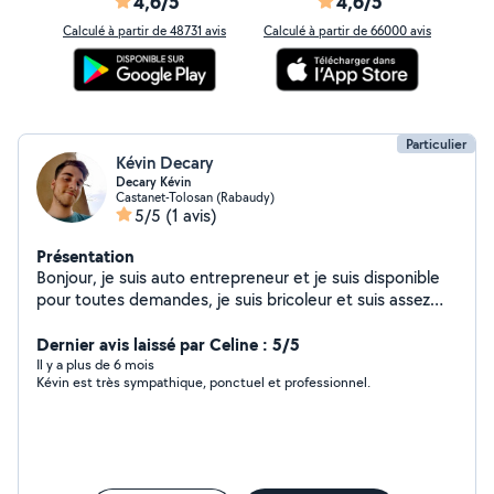
4,6/5
4,6/5
Calculé à partir de 48731 avis
Calculé à partir de 66000 avis
Particulier
Kévin Decary
Decary Kévin
Castanet-Tolosan (Rabaudy)
5/5
(1 avis)
Présentation
Bonjour, je suis auto entrepreneur et je suis disponible
pour toutes demandes, je suis bricoleur et suis assez
polyvalent sur des tâches diverses et variées, Je
cherche à compléter mon planning car étant étudiant,
Dernier avis laissé par Celine : 5/5
ça me permet de faire un peu de sous pour mon projet
Il y a plus de 6 mois
Kévin est très sympathique, ponctuel et professionnel.
de permis :)