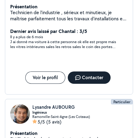
Présentation
Technicien de l’industrie , sérieux et minutieux, je
maîtrise parfaitement tous les travaux d’installations et
réparations de la vie courante,je peux refabriquer une
pièce obsolète ou de collection ( tour fraisage tôlerie
Dernier avis laissé par Chantal : 3/5
serrurerie de précision).
Il y a plus de 6 mois
J ai donné ma voiture à cette personne ok elle est propre mais
les vitres intérieures sales les retros sales le coin des portes
sales le tout pour 80€ à vous de juger
Voir le profil
Contacter
Particulier
Lysandre AUBOURG
Ingénieux
Ramonville-Saint-Agne (Les Coteaux)
5/5
(5 avis)
Présentation