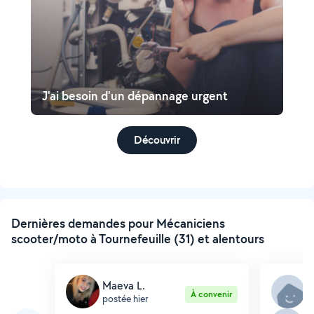
J'ai besoin d'un dépannage urgent
Découvrir
Dernières demandes pour Mécaniciens
scooter/moto à Tournefeuille (31) et alentours
Maeva L.
L
À convenir
postée hier
p