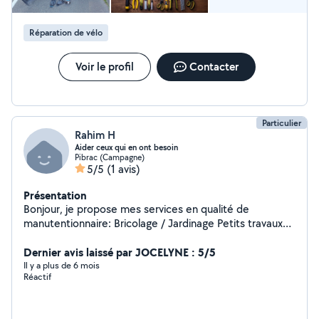
Réparation de vélo
Voir le profil
Contacter
Particulier
Rahim H
Aider ceux qui en ont besoin
Pibrac (Campagne)
5/5
(1 avis)
Présentation
Bonjour, je propose mes services en qualité de
manutentionnaire: Bricolage / Jardinage Petits travaux
(montage de meuble etc..) Déménagement (débarra,
manutention etc..) Entretien automobile( petite
Dernier avis laissé par JOCELYNE : 5/5
mécaniques ) Livraison de courses.. Aide à domiciles..
Il y a plus de 6 mois
Réactif
n'hésitez pas à me contacté pour plus d'infos
cordialement.