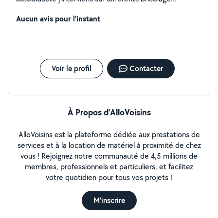
d'intérieur, réparation électroménager, mécanique auto
et moto, je suis très bien outillé avec un atelier. je vous
Aucun avis pour l'instant
propose mon savoir faire pour vous aider dans vos
travaux
Voir le profil
Contacter
À Propos d’AlloVoisins
AlloVoisins est la plateforme dédiée aux prestations de
services et à la location de matériel à proximité de chez
vous ! Rejoignez notre communauté de 4,5 millions de
membres, professionnels et particuliers, et facilitez
votre quotidien pour tous vos projets !
M'inscrire