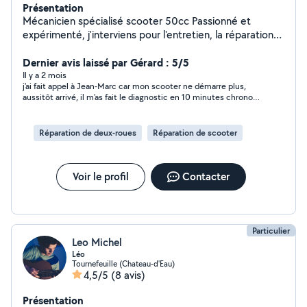
Présentation
Mécanicien spécialisé scooter 50cc Passionné et
expérimenté, j'interviens pour l'entretien, la réparation
et le diagnostic de tous vos scooters 50cc. - Diagnostic
et recherche de panne - Révision complète (vidange,
Dernier avis laissé par Gérard : 5/5
filtres, bougie) - Freins et transmission (courroie, galets,
Il y a 2 mois
j'ai fait appel à Jean-Marc car mon scooter ne démarre plus,
embrayage) - Réglages carburateur / injection -
aussitôt arrivé, il m'as fait le diagnostic en 10 minutes chrono
Montage de pièces et accessoires - Conseils et
en précisant tout les défauts ! il est revenu quelques jours plus
entretien personnalisé Sérieux, rapide et à l'écoute, je
tard le temps que je reçoive la pièce et en as peine une heures
propose des solutions fiables adaptées à votre budget.
tout fonctionné à la perfection après son intervention ! j'en
Réparation de deux-roues
Réparation de scooter
profite pour mentionner sa sympathie et son
Travail soigné et satisfaction garantie. Panne, révision ou
professionnalisme parfait ! recommande les yeux fermés !
simple conseil : n'hésitez pas à me contacter !
merci jean Marc !
Voir le profil
Contacter
Particulier
Leo Michel
Léo ‎ ‎
Tournefeuille (Chateau-d'Eau)
4,5/5
(8 avis)
Présentation