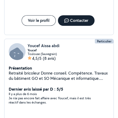
Voir le profil
Contacter
Particulier
Youcef Aissa abdi
Youcef
Toulouse (Sauvegrain)
4,5/5
(8 avis)
Présentation
Retraité bricoleur Donne conseil. Compétence. Travaux
du bâtiment GO et SO Mécanique et informatique.
Aussi ayant plusieurs un outillage important du bâtiment
et de jardinage Je le met à disposition. Demandez !
Dernier avis laissé par D : 5/5
Il y a plus de 6 mois
Je n’ai pas encore fait affaire avec Youcef, mais il est très
réactif dans les échanges.