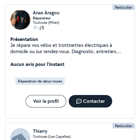
Particulier
Anas Aragou
Réparateur
Toulouse (Milan)
-/5
Présentation
Je répare vos vélos et trottinettes électriques à
domicile ou sur rendez-vous. Diagnostic, entretien,
changement de pièces travail rapide et soigné.
N'hésitez pas à me contacter pour un devis gratuit.
Aucun avis pour l'instant
Réparation de deux-roues
Voir le profil
Contacter
Particulier
Thierry
Toulouse (Les Capelles)