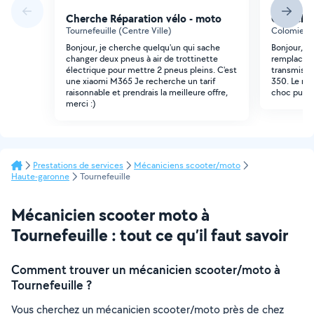
Cherche Réparation vélo - moto
Cherche 
Tournefeuille (Centre Ville)
Colomiers 
Bonjour, je cherche quelqu'un qui sache
Bonjour, J
changer deux pneus à air de trottinette
remplaceme
électrique pour mettre 2 pneus pleins. C'est
transmissi
une xiaomi M365 Je recherche un tarif
350. Le mat
raisonnable et prendrais la meilleure offre,
choc puiss
merci :)
Prestations de services
Mécaniciens scooter/moto
Haute-garonne
Tournefeuille
Mécanicien scooter moto à
Tournefeuille : tout ce qu’il faut savoir
Comment trouver un mécanicien scooter/moto à
Tournefeuille ?
Vous cherchez un mécanicien scooter/moto près de chez