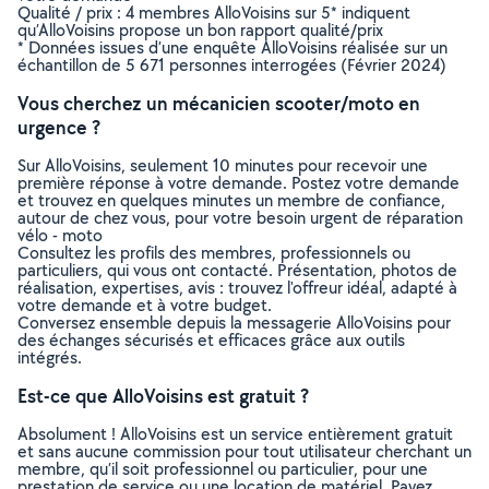
Qualité / prix : 4 membres AlloVoisins sur 5* indiquent
qu’AlloVoisins propose un bon rapport qualité/prix
* Données issues d’une enquête AlloVoisins réalisée sur un
échantillon de 5 671 personnes interrogées (Février 2024)
Vous cherchez un mécanicien scooter/moto en
urgence ?
Sur AlloVoisins, seulement 10 minutes pour recevoir une
première réponse à votre demande. Postez votre demande
et trouvez en quelques minutes un membre de confiance,
autour de chez vous, pour votre besoin urgent de réparation
vélo - moto
Consultez les profils des membres, professionnels ou
particuliers, qui vous ont contacté. Présentation, photos de
réalisation, expertises, avis : trouvez l'offreur idéal, adapté à
votre demande et à votre budget.
Conversez ensemble depuis la messagerie AlloVoisins pour
des échanges sécurisés et efficaces grâce aux outils
intégrés.
Est-ce que AlloVoisins est gratuit ?
Absolument ! AlloVoisins est un service entièrement gratuit
et sans aucune commission pour tout utilisateur cherchant un
membre, qu’il soit professionnel ou particulier, pour une
prestation de service ou une location de matériel. Payez