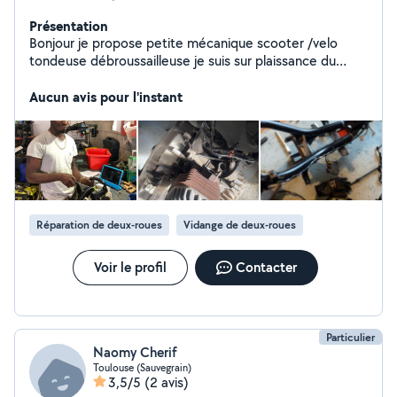
Présentation
Bonjour je propose petite mécanique scooter /velo
tondeuse débroussailleuse je suis sur plaissance du
touch n'hésitez pas à me contacter et m'expliquer vos
besoins afin d'avoir une idée des possibilités à subvenir à
Aucun avis pour l'instant
vos besoins
Réparation de deux-roues
Vidange de deux-roues
Voir le profil
Contacter
Particulier
Naomy Cherif
Toulouse (Sauvegrain)
3,5/5
(2 avis)