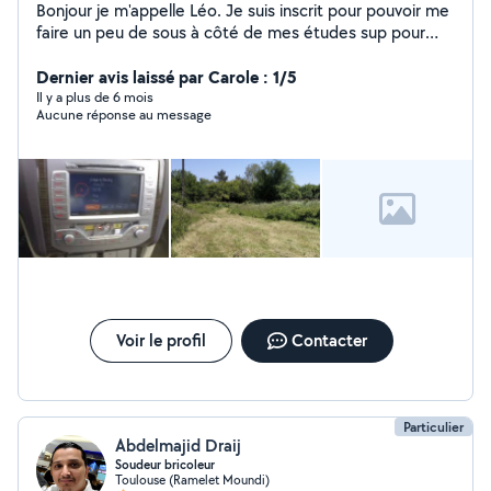
Bonjour je m'appelle Léo. Je suis inscrit pour pouvoir me
faire un peu de sous à côté de mes études sup pour
financer mon quotidiens . Je peux donc aider pour
divers petits services. Je possède le BAFA
Dernier avis laissé par Carole : 1/5
Il y a plus de 6 mois
Aucune réponse au message
Voir le profil
Contacter
Particulier
Abdelmajid Draij
Soudeur bricoleur
Toulouse (Ramelet Moundi)