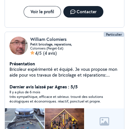
Voir le profil
Contacter
Particulier
William Colomiers
Petit bricolage, reparations,
Colomiers (Perget-Est)
4/5
(4 avis)
Présentation
Bricoleur expérimenté et équipé. Je vous propose mon
aide pour vos travaux de bricolage et réparations:
montage/demontage meubles, perçage et pose sur
mur, petits travaux electriques, réparation equipements
Dernier avis laissé par Agnes : 5/5
électroménagers, soudures metaux. Vidanges et
Il y a plus de 6 mois
très sympathique, efficace et sérieux. trouvé des solutions
changement de plaquettes, bougies voitures et
écologiques et économiques. réactif, ponctuel et propre.
diagnostiques de pannes. Egalement assistance
informatique : installation, prise en main, nettoyage et
virus. Je me déplace dans un rayon de 15 km autour de
Colomiers. N hésitez pas à me demander un avis ou un
devis pour vos besoins.