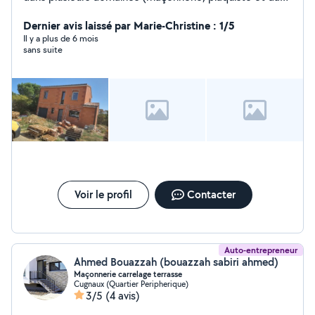
la peinture) Si vous avez quelques travaux à réaliser
n'hésitez pas à m'appeler ! A bientôt peut-être !
Dernier avis laissé par Marie-Christine : 1/5
Il y a plus de 6 mois
sans suite
Voir le profil
Contacter
Auto-entrepreneur
Ahmed Bouazzah (bouazzah sabiri ahmed)
Maçonnerie carrelage terrasse
Cugnaux (Quartier Peripherique)
3/5
(4 avis)