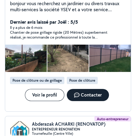
bonjour vous recherchez un jardinier ou divers travaux
multi-services la société YSEV et a votre service
TRAVAIL EN CESU PLUS (-50% crédit d'impôt) élagage
/ abattage Tonte de la pelouse taillage de haies
Dernier avis laissé par Joël : 5/5
débroussaillage coupe d'arbustes d'arbres et de
Il y a plus de 6 mois
Chantier de pose grillage rigide (20 Mètres) superbement
branches évacuation des végétaux (remorque 4m3)
réalisé, je recommande ce professionnel à toute la
Nettoyage Karcher travaux multi-services ( peinture,
communauté.
tapisserie, dépannage plomberie, carrelage, faïence)
tondeuse rotophil tronçonneuse taille haie
Pose de clôture ou de grillage
Pose de clôture
Voir le profil
Contacter
Auto-entrepreneur
Abderazak ACHARKI (RENOVATOP)
ENTREPRENEUR RENOVATION
Tournefeuille (Centre Ville)