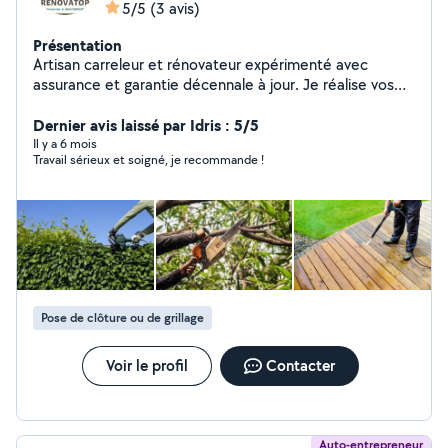
5/5
(3 avis)
Présentation
Artisan carreleur et rénovateur expérimenté avec
assurance et garantie décennale à jour. Je réalise vos
travaux intérieurs (carrelage, placo, peinture, salles de
bain) et extérieurs (terrasses, dalles) y compris le
Dernier avis laissé par Idris : 5/5
jardinage. Travail soigné, sérieux, et sur mesure. Devis
Il y a 6 mois
Travail sérieux et soigné, je recommande !
gratuit sur envoi de photos et mesures. À votre service !
Pose de clôture ou de grillage
Voir le profil
Contacter
Auto-entrepreneur