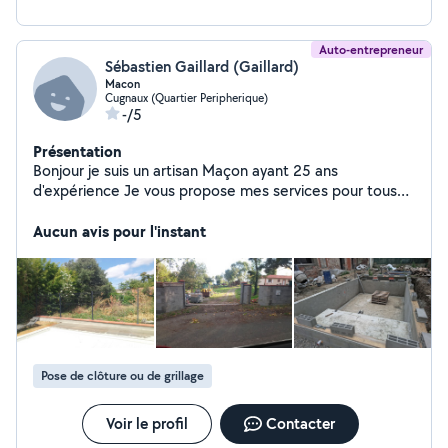
Auto-entrepreneur
Sébastien Gaillard (Gaillard)
Macon
Cugnaux (Quartier Peripherique)
-/5
Présentation
Bonjour je suis un artisan Maçon ayant 25 ans
d'expérience Je vous propose mes services pour tous
types de travaux, clôture, piscine, terrassement,
dallage, création d' ouverture dans des mur porteurs
Aucun avis pour l'instant
etc... Je suis sérieux, consciencieux et je vous propose
un travail propre et soigné N'hésitez pas à me contacter
pour en savoir plus je répondrai à tout type de
demandes
Pose de clôture ou de grillage
Voir le profil
Contacter