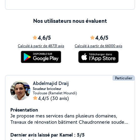
Nos utilisateurs nous évaluent
4,6/5
4,6/5
Calculé à partir de 48731 avis
Calculé à partir de 66000 avis
Particulier
Abdelmajid Draij
Soudeur bricoleur
Toulouse (Ramelet Moundi)
4,4/5
(30 avis)
Présentation
Je propose mes services dans plusieurs domaines,
Travaux de rénovation bâtiment Chaudronnerie soudeur
Livraison des colis Taille de haies Rasage gazon Montage
démontage meuble en kit déménagement Aide a
Dernier avis laissé par Kamel : 5/5