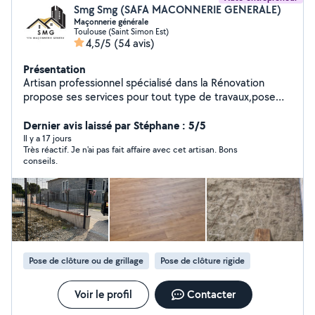
Smg Smg (SAFA MACONNERIE GENERALE)
Maçonnerie générale
Toulouse (Saint Simon Est)
4,5/5
(54 avis)
Présentation
Artisan professionnel spécialisé dans la Rénovation
propose ses services pour tout type de travaux,pose
cuisine,rénovation sdb,carrelage, peinture tapisserie,
revêtement de sol, plomberie, électricité, maçonnerie,
Dernier avis laissé par Stéphane : 5/5
Intervention Rapide Résultats Efficace
Il y a 17 jours
Très réactif. Je n'ai pas fait affaire avec cet artisan. Bons
conseils.
Pose de clôture ou de grillage
Pose de clôture rigide
Voir le profil
Contacter