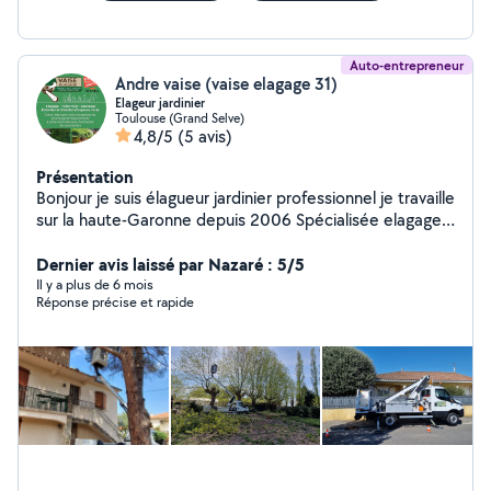
Auto-entrepreneur
Andre vaise (vaise elagage 31)
Elageur jardinier
Toulouse (Grand Selve)
4,8/5
(5 avis)
Présentation
Bonjour je suis élagueur jardinier professionnel je travaille
sur la haute-Garonne depuis 2006 Spécialisée elagage
difficile travaille à la corde ou nacelle pour plus de
sécurité N'hésitez pas à demander à devis gratuit
Dernier avis laissé par Nazaré : 5/5
Il y a plus de 6 mois
Réponse précise et rapide