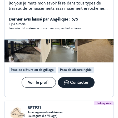
Bonjour je mets mon savoir faire dans tous types de
travaux de terrassements assainissement enrochement,
branchement maison, création chemin, pose bordure,
enrobé, piscine tout ce qui est lié aux travaux publics.
Dernier avis laissé par Angélique : 5/5
Il y a 5 mois
très réactif, même si nous n avons pas fait affaires.
Pose de clôture ou de grillage
Pose de clôture rigide
Voir le profil
Contacter
Entreprise
BPTP31
Aménagements extérieurs
Launaguet (Le Village)