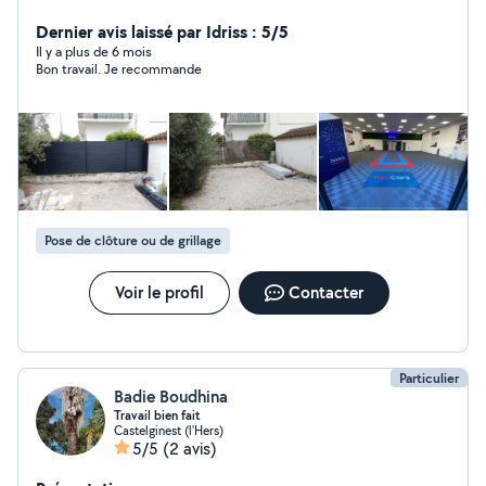
carrelage,maçonnerie,montage de meubles.. Minutieux
et sérieux
Dernier avis laissé par Idriss : 5/5
Il y a plus de 6 mois
Bon travail. Je recommande
Pose de clôture ou de grillage
Voir le profil
Contacter
Particulier
Badie Boudhina
Travail bien fait
Castelginest (l'Hers)
5/5
(2 avis)