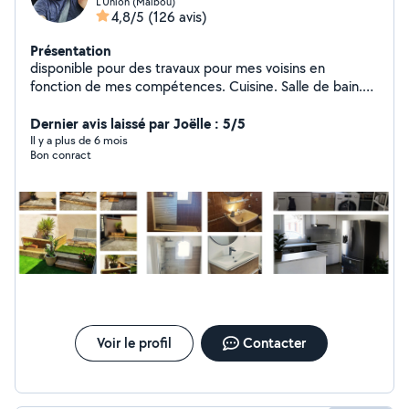
L'Union (Malbou)
4,8/5
(126 avis)
Présentation
disponible pour des travaux pour mes voisins en
fonction de mes compétences. Cuisine. Salle de bain.
Terrasse. Cloison. Verriere. Montage de meuble. Lustre.
Nettoyage. Renovation N'hésitez pas car je suis sur
Dernier avis laissé par Joëlle : 5/5
L'union donc pas loin. En vous remerciant et au plaisir de
Il y a plus de 6 mois
Bon conract
pouvoir vous aider.
Voir le profil
Contacter