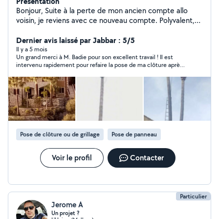
Présentation
Bonjour, Suite à la perte de mon ancien compte allo
voisin, je reviens avec ce nouveau compte. Polyvalent,
rigoureux et sympathique, je suis disponible rapidement.
Je fais de l'élagage, du jardinage et des petits travaux.
Dernier avis laissé par Jabbar : 5/5
Devis et déplacements gratuits. A très vite. Badie
Il y a 5 mois
Un grand merci à M. Badie pour son excellent travail ! Il est
intervenu rapidement pour refaire la pose de ma clôture après
sa chute suite aux fortes rafales de vent. Travail propre, soigné
et solide. Personne sérieuse et Ponctuelle.
Pose de clôture ou de grillage
Pose de panneau
Voir le profil
Contacter
Particulier
Jerome A
Un projet ?