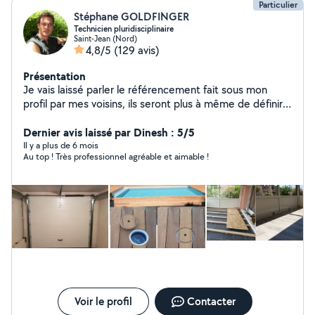
Particulier
Stéphane GOLDFINGER
Technicien pluridisciplinaire
Saint-Jean (Nord)
4,8/5
(129 avis)
Présentation
Je vais laissé parler le référencement fait sous mon
profil par mes voisins, ils seront plus à même de définir
mes qualités et défauts. Si je devais en cité qu'un,
Perfectionniste dans l'âme, mais sait être à l'écoute des
Dernier avis laissé par Dinesh : 5/5
objectifs.
Il y a plus de 6 mois
Au top ! Très professionnel agréable et aimable !
Voir le profil
Contacter