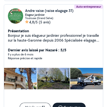
Auto-entrepreneur
Andre vaise (vaise elagage 31)
Elageur jardinier
Toulouse (Grand Selve)
4,8/5
(5 avis)
Présentation
Bonjour je suis élagueur jardinier professionnel je travaille
sur la haute-Garonne depuis 2006 Spécialisée elagage
difficile travaille à la corde ou nacelle pour plus de
sécurité N'hésitez pas à demander à devis gratuit
Dernier avis laissé par Nazaré : 5/5
Il y a plus de 6 mois
Réponse précise et rapide