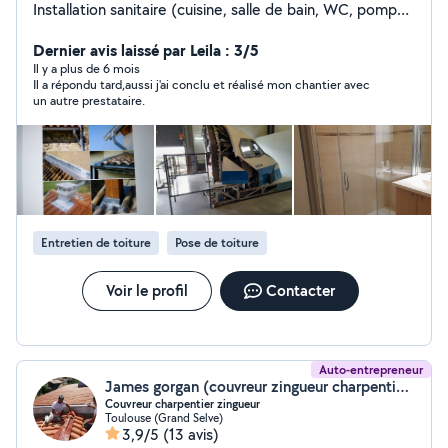
Installation sanitaire (cuisine, salle de bain, WC, pompe
de puits et autres...), Réparation fuites, débouchage
conduites de vidange, modification et/ou suppression
Dernier avis laissé par Leila : 3/5
installations - Chauffage (Réparation réseaux
Il y a plus de 6 mois
Il a répondu tard,aussi j'ai conclu et réalisé mon chantier avec
hydrauliques et modification installations) - Zinguerie
un autre prestataire.
(Pose et création d'éléments en zinc) - Entretien toiture
: réparation fuites et (nettoyage et démoussage) -
Faïence - Bricolage - Petits travaux - Serrurerie
(Réparation et création élément en fer), soudure à l'arc
- Clôture Grillage (Tout type) - Brise vue - Divers
autres...
Entretien de toiture
Pose de toiture
Voir le profil
Contacter
Auto-entrepreneur
James gorgan (couvreur zingueur charpentier à Toulouse)
Couvreur charpentier zingueur
Toulouse (Grand Selve)
3,9/5
(13 avis)