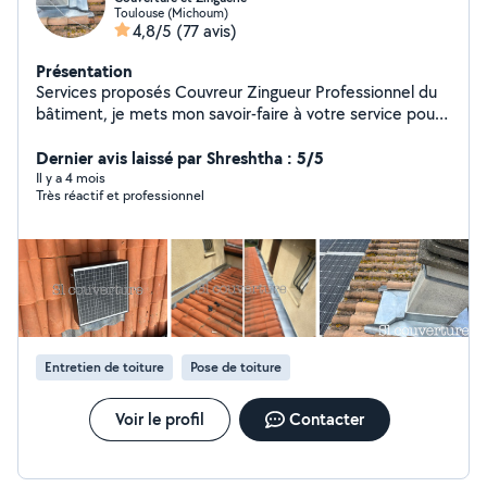
Toulouse (Michoum)
4,8/5
(77 avis)
Présentation
Services proposés Couvreur Zingueur Professionnel du
bâtiment, je mets mon savoir-faire à votre service pour
tous vos travaux de toiture et d'entretien : Traitement
hydrofuge (incolore ou coloré) : lavage et démoussage
Dernier avis laissé par Shreshtha : 5/5
de toiture Réalisation complète de couverture : pose et
Il y a 4 mois
Très réactif et professionnel
rénovation de toiture Recherche et réparation de fuites
Isolation des combles perdus Travaux de zinguerie :
gouttières, chéneaux, raccords Entretien des espaces
verts : tonte et débroussaillage N'hésitez pas à me
contacter pour un devis ou toute information !
Entretien de toiture
Pose de toiture
Voir le profil
Contacter