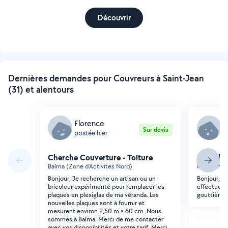
Découvrir
Dernières demandes pour Couvreurs à Saint-Jean
(31) et alentours
Florence
N
Sur devis
postée hier
p
Cherche Couverture - Toiture
Cherche 
Balma (Zone d'Activites Nord)
Castelmau
Bonjour, Je recherche un artisan ou un
Bonjour, j
bricoleur expérimenté pour remplacer les
effectuer 
plaques en plexiglas de ma véranda. Les
gouttières 
nouvelles plaques sont à fournir et
mesurent environ 2,50 m × 60 cm. Nous
sommes à Balma. Merci de me contacter
avec vos disponibilités et votre tarif. Merci