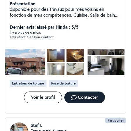
Présentation
disponible pour des travaux pour mes voisins en
fonction de mes compétences. Cuisine. Salle de bain.
Terrasse. Cloison. Verriere. Montage de meuble. Lustre.
Nettoyage. Renovation N'hésitez pas car je suis sur
Dernier avis laissé par Hinda : 5/5
L'union donc pas loin. En vous remerciant et au plaisir de
Il y a plus de 6 mois
Très réactif, et bon contact.
pouvoir vous aider.
Entretien de toiture
Pose de toiture
Voir le profil
Contacter
Particulier
Stef L
Couverture et Zinguerie