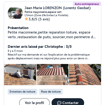
Auto-entrepreneur
Jean Marie LORENZON (Lorentz Geobat)
Petite maçonnerie,espace vert
L'Union (Zone d'Activites La Violette)
3,8/5
(5 avis)
Présentation
Petite maconnerie,petite reparation toiture, espace
verts ,restauration de puits, sourcier,mon perimetre d
intervention sur ce site n est pas tres important ,si
toutefois vous souhaitez me joindre voir avec mon nom
Dernier avis laissé par Christophe : 3/5
de ste et mon nom sur google a l' Union 31240
Il y a 3 mois
Réactif sur ma demande et sur l'explication de la problématique
après déplacement mais ne répond plus pour avoir un devis ni
pour savoir si pas intéressé. Dommage
Entretien de toiture
Pose de toiture
Voir le profil
Contacter