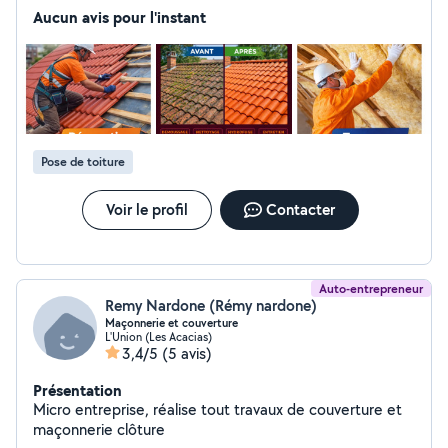
votre toit contre la mousse, les lichens et l'humidité. Je
Aucun avis pour l'instant
réalise également des travaux de rénovation de toiture
et d'isolation afin d'améliorer la protection et la
performance énergétique de votre habitation. Travail
sérieux et soigné. Intervention rapide et devis gratuit.
Prestations proposées : Nettoyage de toiture
Démoussage toiture Traitement anti-mousse
Application hydrofuge Nettoyage de gouttières
Pose de toiture
Rénovation de toiture Travaux d'isolation Je me déplace
sur Toulouse et les alentours. N'hésitez pas à me
Voir le profil
Contacter
contacter pour plus d'informations ou pour un devis
gratuit.
Auto-entrepreneur
Remy Nardone (Rémy nardone)
Maçonnerie et couverture
L'Union (Les Acacias)
3,4/5
(5 avis)
Présentation
Micro entreprise, réalise tout travaux de couverture et
maçonnerie clôture