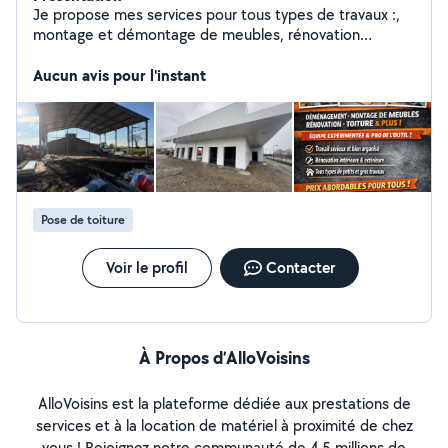
Je propose mes services pour tous types de travaux :,
montage et démontage de meubles, rénovation
intérieure et extérieure, travaux de toiture, ainsi que
divers travaux de bricolage. Avec une équipe sérieuse
Aucun avis pour l'instant
et expérimentée, nous vous garantissons un travail
propre, efficace et bien organisé. Mes tarifs sont
raisonnables et adaptés à tous les budgets. N'hésitez
pas à me contacter pour plus d'informations ou pour un
devis rapide!
Pose de toiture
Voir le profil
Contacter
À Propos d’AlloVoisins
AlloVoisins est la plateforme dédiée aux prestations de
services et à la location de matériel à proximité de chez
vous ! Rejoignez notre communauté de 4,5 millions de