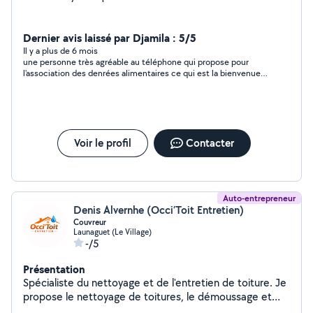
Dernier avis laissé par Djamila : 5/5
Il y a plus de 6 mois
une personne très agréable au téléphone qui propose pour
l'association des denrées alimentaires ce qui est la bienvenue
pour notre association merci à vous monsieur pour votre
gentillesse.
Voir le profil
Contacter
Auto-entrepreneur
Denis Alvernhe (Occi’Toit Entretien)
Couvreur
Launaguet (Le Village)
-/5
Présentation
Spécialiste du nettoyage et de l'entretien de toiture. Je
propose le nettoyage de toitures, le démoussage et
l'application d'hydrofuge pour protéger durablement