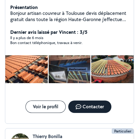
Présentation
Bonjour artisan couvreur à Toulouse devis déplacement
gratuit dans toute la région Haute-Garonne j'effectue
tout corps de métier que ce soit toiture charpente
zinguerie rénovation de toiture dépannage de toiture
Dernier avis laissé par Vincent : 3/5
Recherche fuite toiture nettoyage de toiture traitement
Il y a plus de 6 mois
Bon contact téléphonique, travaux à venir.
hydrofige renforcement de charpente peinture
maçonnerie je dispose d'une nacelle et fourgon et tout
le matériel nécessaire pour mon activité Artisan
maniaque est motivé petit ou gros travaux travaux
n'hésitez pas à me contacter pour devis diagnostic
gratuit garantie décennale
Voir le profil
Contacter
Particulier
Thierry Bonilla