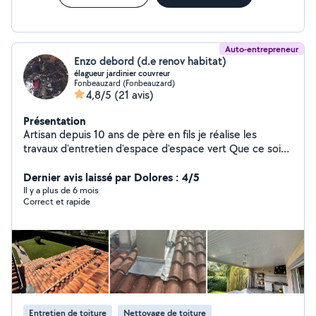
Auto-entrepreneur
Enzo debord (d.e renov habitat)
élagueur jardinier couvreur
Fonbeauzard (Fonbeauzard)
4,8/5
(21 avis)
Présentation
Artisan depuis 10 ans de père en fils je réalise les
travaux d'entretien d'espace d'espace vert Que ce soit
pour l'élagage d'arbre l'abattage ou la taille des haie Je
réalise aussi les travaux de rénovation de toiture
Dernier avis laissé par Dolores : 4/5
zinguerie et peinture intérieur et extérieur Je me
Il y a plus de 6 mois
Correct et rapide
déplace dans tous la haute Garonne Je suis équipe de
camion nacelle pour les travaux en hauteur ainsi qu'une
Remorque benne et tous le matériel nécessaire
Entretien de toiture
Nettoyage de toiture