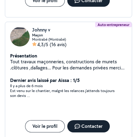
Voir le profil
Contacter
Auto-entrepreneur
Johnny v
Maçon
Montrabé (Montrabé)
4,3/5
(16 avis)
Présentation
Tout travaux maçonneries, constructions de murets
.clôtures ,dallages... Pour les demandes privées merci
de mentionner votre numéro que je puisse vous
répondre.
Dernier avis laissé par Aissa : 1/5
Il y a plus de 6 mois
Est venu sur le chantier, malgré les relances j’attends toujours
son devis …
Voir le profil
Contacter