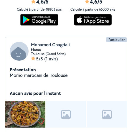
4,6/5
4,6/5
Calculé à partir de 48803 avis
Calculé à partir de 66000 avis
Particulier
Mohamed Chagdali
Momo
Toulouse (Grand Selve)
5/5
(1 avis)
Présentation
Momo marocain de Toulouse
Aucun avis pour l'instant