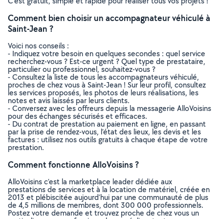
C’est gratuit, simple et rapide pour réaliser tous vos projets !
Comment bien choisir un accompagnateur véhiculé à
Saint-Jean ?
Voici nos conseils :
- Indiquez votre besoin en quelques secondes : quel service
recherchez-vous ? Est-ce urgent ? Quel type de prestataire,
particulier ou professionnel, souhaitez-vous ?
- Consultez la liste de tous les accompagnateurs véhiculé,
proches de chez vous à Saint-Jean ! Sur leur profil, consultez
les services proposés, les photos de leurs réalisations, les
notes et avis laissés par leurs clients.
- Conversez avec les offreurs depuis la messagerie AlloVoisins
pour des échanges sécurisés et efficaces.
- Du contrat de prestation au paiement en ligne, en passant
par la prise de rendez-vous, l’état des lieux, les devis et les
factures : utilisez nos outils gratuits à chaque étape de votre
prestation.
Comment fonctionne AlloVoisins ?
AlloVoisins c’est la marketplace leader dédiée aux
prestations de services et à la location de matériel, créée en
2013 et plébiscitée aujourd’hui par une communauté de plus
de 4,5 millions de membres, dont 300 000 professionnels.
Postez votre demande et trouvez proche de chez vous un