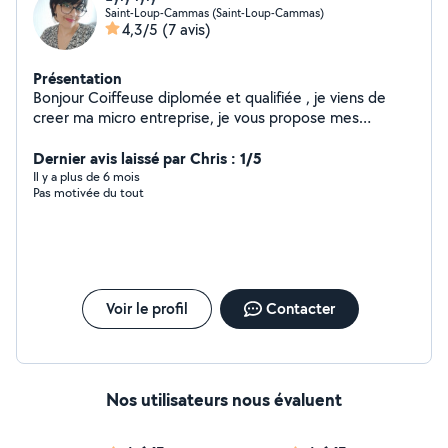
Saint-Loup-Cammas (Saint-Loup-Cammas)
4,3/5
(7 avis)
Présentation
Bonjour Coiffeuse diplomée et qualifiée , je viens de
creer ma micro entreprise, je vous propose mes
services à votre domicile. N'hésitez pas à me contacter
pour toutes informations sur les prestations et tarifs. A
Dernier avis laissé par Chris : 1/5
bientôt
Il y a plus de 6 mois
Pas motivée du tout
Voir le profil
Contacter
Nos utilisateurs nous évaluent