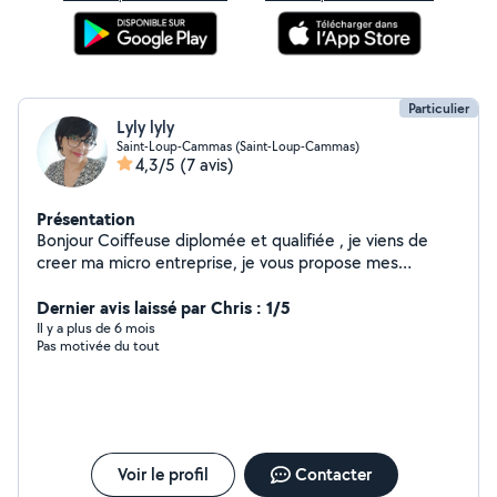
Particulier
Lyly lyly
Saint-Loup-Cammas (Saint-Loup-Cammas)
4,3/5
(7 avis)
Présentation
Bonjour Coiffeuse diplomée et qualifiée , je viens de
creer ma micro entreprise, je vous propose mes
services à votre domicile. N'hésitez pas à me contacter
pour toutes informations sur les prestations et tarifs. A
Dernier avis laissé par Chris : 1/5
bientôt
Il y a plus de 6 mois
Pas motivée du tout
Voir le profil
Contacter