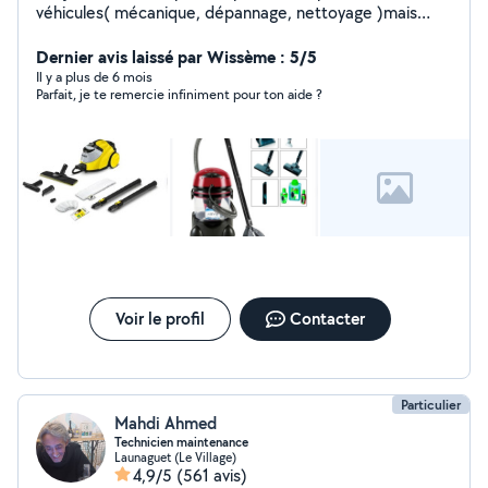
véhicules( mécanique, dépannage, nettoyage )mais
aussi disponible pour les prestations de nettoyage
industriel ou bien personnel. Je peu effectuer aussi le
Dernier avis laissé par Wissème : 5/5
transport de meuble ou autre via utilitaire J'ai aussi à
Il y a plus de 6 mois
Parfait, je te remercie infiniment pour ton aide ?
disposition du matériel à la location tél que : karcher,
shampouineuse, nettoyeur vapeur, aspirateur eau et
poussière, visseuse N hésitez pas à demander Travail
sérieux.
Voir le profil
Contacter
Particulier
Mahdi Ahmed
Technicien maintenance
Launaguet (Le Village)
4,9/5
(561 avis)