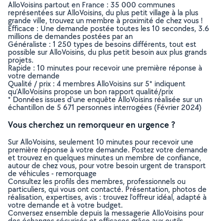
AlloVoisins partout en France : 35 000 communes
représentées sur AlloVoisins, du plus petit village à la plus
grande ville, trouvez un membre à proximité de chez vous !
Efficace : Une demande postée toutes les 10 secondes, 3.6
millions de demandes postées par an
Généraliste : 1 250 types de besoins différents, tout est
possible sur AlloVoisins, du plus petit besoin aux plus grands
projets.
Rapide : 10 minutes pour recevoir une première réponse à
votre demande
Qualité / prix : 4 membres AlloVoisins sur 5* indiquent
qu’AlloVoisins propose un bon rapport qualité/prix
* Données issues d’une enquête AlloVoisins réalisée sur un
échantillon de 5 671 personnes interrogées (Février 2024)
Vous cherchez un remorqueur en urgence ?
Sur AlloVoisins, seulement 10 minutes pour recevoir une
première réponse à votre demande. Postez votre demande
et trouvez en quelques minutes un membre de confiance,
autour de chez vous, pour votre besoin urgent de transport
de véhicules - remorquage
Consultez les profils des membres, professionnels ou
particuliers, qui vous ont contacté. Présentation, photos de
réalisation, expertises, avis : trouvez l'offreur idéal, adapté à
votre demande et à votre budget.
Conversez ensemble depuis la messagerie AlloVoisins pour
des échanges sécurisés et efficaces grâce aux outils