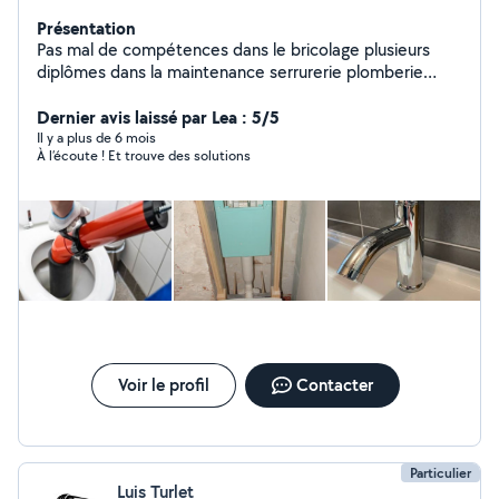
Présentation
Pas mal de compétences dans le bricolage plusieurs
diplômes dans la maintenance serrurerie plomberie
montages de meubles jardin je suis équipé en outils
nesiter pas a me connecter
Dernier avis laissé par Lea : 5/5
Il y a plus de 6 mois
À l’écoute ! Et trouve des solutions
Voir le profil
Contacter
Particulier
Luis Turlet