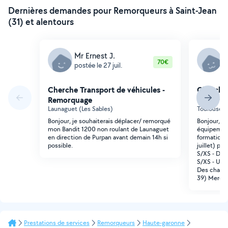
Dernières demandes pour Remorqueurs à Saint-Jean
(31) et alentours
Mr Ernest J.
A
70€
postée le 27 juil.
p
Cherche Transport de véhicules -
Cherche 
Remorquage
Remorqu
Launaguet (Les Sables)
Toulouse (
Bonjour, je souhaiterais déplacer/ remorqué
Bonjour, j
mon Bandit 1200 non roulant de Launaguet
équipemen
en direction de Purpan avant demain 14h si
formation 
possible.
juillet) pou
S/XS - Des
S/XS - Un b
Des chauss
39) Merci 
Prestations de services
Remorqueurs
Haute-garonne