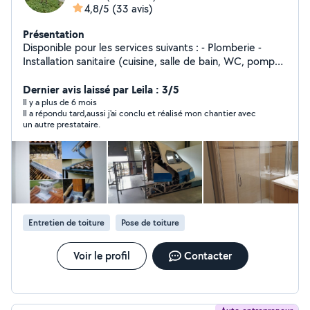
4,8/5
(33 avis)
Présentation
Disponible pour les services suivants : - Plomberie -
Installation sanitaire (cuisine, salle de bain, WC, pompe
de puits et autres...), Réparation fuites, débouchage
conduites de vidange, modification et/ou suppression
Dernier avis laissé par Leila : 3/5
installations - Chauffage (Réparation réseaux
Il y a plus de 6 mois
Il a répondu tard,aussi j'ai conclu et réalisé mon chantier avec
hydrauliques et modification installations) - Zinguerie
un autre prestataire.
(Pose et création d'éléments en zinc) - Entretien toiture
: réparation fuites et (nettoyage et démoussage) -
Faïence - Bricolage - Petits travaux - Serrurerie
(Réparation et création élément en fer), soudure à l'arc
- Clôture Grillage (Tout type) - Brise vue - Divers
autres...
Entretien de toiture
Pose de toiture
Voir le profil
Contacter