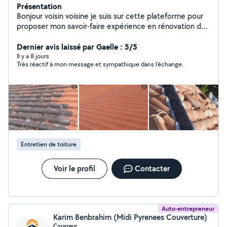
Présentation
Bonjour voisin voisine je suis sur cette plateforme pour
proposer mon savoir-faire expérience en rénovation du
bâtiment maçonnerie neuf et rénovation charpente
couverture zinguerie spécialiste du ravalement de
Dernier avis laissé par Gaelle : 5/5
façade je suis à mon compte depuis 2016 j'aime ce que
Il y a 8 jours
Très réactif à mon message et sympathique dans l'échange.
je fais donc je le fais bien s'il faudrait que je me décrive
sympathique à l'écoute du client et ponctuel si vous
cherchez quelqu'un de sérieux vous êtes sur le bon profil
travaux réalisés avec garantie décennale déplacement
et devis gratuit
Entretien de toiture
Voir le profil
Contacter
Auto-entrepreneur
Karim Benbrahim (Midi Pyrenees Couverture)
Couvreur