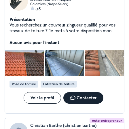
M.callot couvreur - zingueur
Colomiers (Naspe-Selery)
-/5
Présentation
Vous recherchez un couvreur zingueur qualifié pour vos
travaux de toiture ? Je mets à votre disposition mon
savoir-faire, mon expérience, ainsi qu'un travail soigné
pour tous vos besoins : Travaux de zinguerie :
Aucun avis pour l'instant
gouttières, abergements, noues, chéneaux Recherche
et réparation de fuites Entretien et nettoyage de
toiture Contactez-moi pour plus d'informations
Pose de toiture
Entretien de toiture
Voir le profil
Contacter
Auto-entrepreneur
Christian Barthe (christian barthe)