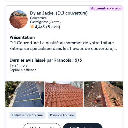
Auto-entrepreneur
Dylan Jackel (D.J couverture)
Couverture
Castelginest (Centre)
4,4/5
(5 avis)
Présentation
D.J Couverture La qualité au sommet de votre toiture
Entreprise spécialisée dans les travaux de couverture,
D.J Couverture met son savoir-faire et son
professionnalisme au service de tous vos projets. Que
Dernier avis laissé par Francois : 5/5
vous ayez besoin d'une rénovation complète, d'un
Il y a 1 mois
Rapide e efficace
dépannage, d'un entretien, ou de la pose d'une toiture
neuve, nous vous garantissons un travail soigné, durable
et conforme aux normes du bâtiment.
Entretien de toiture
Pose de toiture