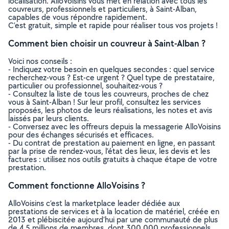
localisation. AlloVoisins vous met en relation avec tous les
couvreurs, professionnels et particuliers, à Saint-Alban,
capables de vous répondre rapidement.
C’est gratuit, simple et rapide pour réaliser tous vos projets !
Comment bien choisir un couvreur à Saint-Alban ?
Voici nos conseils :
- Indiquez votre besoin en quelques secondes : quel service
recherchez-vous ? Est-ce urgent ? Quel type de prestataire,
particulier ou professionnel, souhaitez-vous ?
- Consultez la liste de tous les couvreurs, proches de chez
vous à Saint-Alban ! Sur leur profil, consultez les services
proposés, les photos de leurs réalisations, les notes et avis
laissés par leurs clients.
- Conversez avec les offreurs depuis la messagerie AlloVoisins
pour des échanges sécurisés et efficaces.
- Du contrat de prestation au paiement en ligne, en passant
par la prise de rendez-vous, l’état des lieux, les devis et les
factures : utilisez nos outils gratuits à chaque étape de votre
prestation.
Comment fonctionne AlloVoisins ?
AlloVoisins c’est la marketplace leader dédiée aux
prestations de services et à la location de matériel, créée en
2013 et plébiscitée aujourd’hui par une communauté de plus
de 4,5 millions de membres, dont 300 000 professionnels.