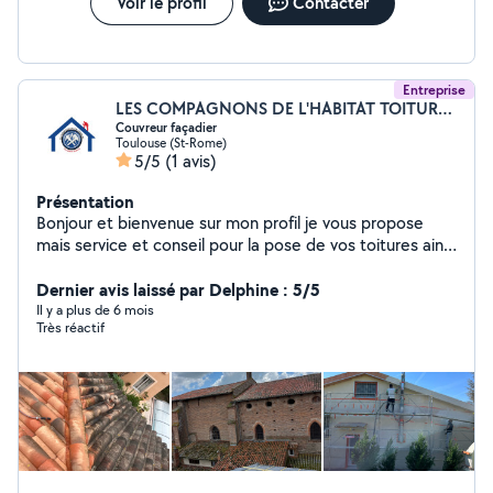
Voir le profil
Contacter
Entreprise
LES COMPAGNONS DE L'HABITAT TOITURE DE FRANCE
Couvreur façadier
Toulouse (St-Rome)
5/5
(1 avis)
Présentation
Bonjour et bienvenue sur mon profil je vous propose
mais service et conseil pour la pose de vos toitures ainsi
que la rénovation total de vos toiture les réparations de
gouttière recherche de fuite ,nous somme aussi la pour
Dernier avis laissé par Delphine : 5/5
vos façades également n'hésiter pas à me contacter
Il y a plus de 6 mois
Très réactif
pour plus de renseignements équipé professionnel et
réactif.