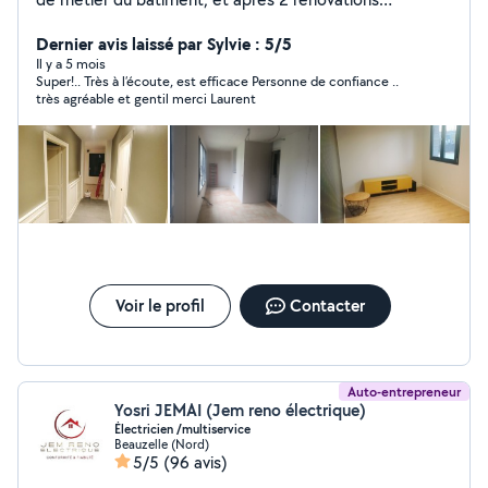
complète de maison, je mets à disposition mes
competences et connaissances. Soucieux du détail, et
Dernier avis laissé par Sylvie : 5/5
du rendu final je préfère refuser un travail que je sais pas
Il y a 5 mois
Super!.. Très à l’écoute, est efficace Personne de confiance ..
faire plutôt que de le bâcler. N hésitez pas à laisser vos
très agréable et gentil merci Laurent
numéros dans vos demandes privées car je suis limité à
4 réponses par mois. Merci a vous
Voir le profil
Contacter
Auto-entrepreneur
Yosri JEMAI (Jem reno électrique)
Électricien /multiservice
Beauzelle (Nord)
5/5
(96 avis)