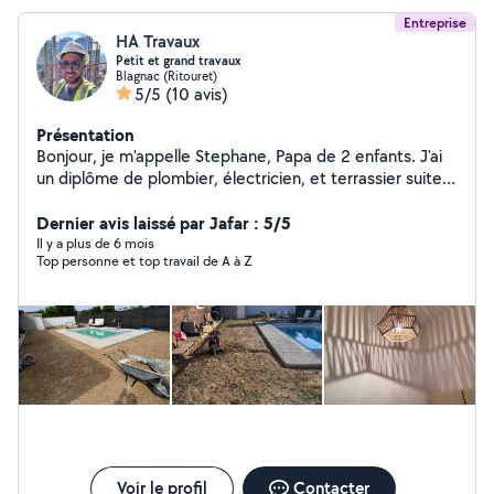
Entreprise
HA Travaux
Petit et grand travaux
Blagnac (Ritouret)
5/5
(10 avis)
Présentation
Bonjour, je m'appelle Stephane, Papa de 2 enfants. J'ai
un diplôme de plombier, électricien, et terrassier suite à
une longue expérience chez Véolia France. Je suis à
votre écoute, travail rapide et soigné « multiservices »
Dernier avis laissé par Jafar : 5/5
pouvant répondre à une large gamme de travaux allant
Il y a plus de 6 mois
Top personne et top travail de A à Z
de la pose de cuisine, pose de parquet, mais aussi des
tâches relevant du « petit » bricolage, jusqu'à vos plus
gros projets. - Peinture tout support - Rénovation -
Plomberie - Electricité - Maçonnerie - Carrelage -
Menuiserie -Pose de revêtement sol et mûr - Création
salle de bains - Terrassement et création de piscine. À
votre disposition Dispo au o7/ 62 - 24 /78 . 65
Voir le profil
Contacter