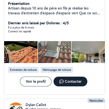
Présentation
Artisan depuis 10 ans de père en fils je réalise les
travaux d'entretien d'espace d'espace vert Que ce soit
pour l'élagage d'arbre l'abattage ou la taille des haie Je
réalise aussi les travaux de rénovation de toiture
Dernier avis laissé par Dolores : 4/5
zinguerie et peinture intérieur et extérieur Je me
Il y a plus de 6 mois
Correct et rapide
déplace dans tous la haute Garonne Je suis équipe de
camion nacelle pour les travaux en hauteur ainsi qu'une
Remorque benne et tous le matériel nécessaire
Entretien de toiture
Nettoyage de toiture
Voir le profil
Contacter
Particulier
Dylan Callot