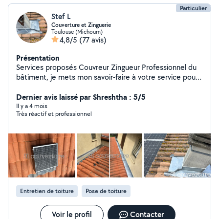
Particulier
Stef L
Couverture et Zinguerie
Toulouse (Michoum)
4,8/5
(77 avis)
Présentation
Services proposés Couvreur Zingueur Professionnel du
bâtiment, je mets mon savoir-faire à votre service pour
tous vos travaux de toiture et d'entretien : Traitement
hydrofuge (incolore ou coloré) : lavage et démoussage
Dernier avis laissé par Shreshtha : 5/5
de toiture Réalisation complète de couverture : pose et
Il y a 4 mois
Très réactif et professionnel
rénovation de toiture Recherche et réparation de fuites
Isolation des combles perdus Travaux de zinguerie :
gouttières, chéneaux, raccords Entretien des espaces
verts : tonte et débroussaillage N'hésitez pas à me
contacter pour un devis ou toute information !
Entretien de toiture
Pose de toiture
Voir le profil
Contacter