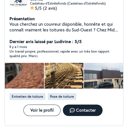
Castelnau-d'Estrétefonds (Castelnau-d'Estrétefonds)
5/5
(2 avis)
Présentation
Vous cherchez un couvreur disponible, honnête et qui
connaît vraiment les toitures du Sud-Ouest ? Chez Midi
Pyrénées Couverture, on intervient vite, on vous
présente un devis clair, et on travaille bien. C'est aussi
Dernier avis laissé par Ludivine : 5/5
simple que ça. attestation decennal delivrer a la
Il y a 1 mois
Un travail propre, professionnel, rapide avec un très bon rapport
demande du client ou pendant la reception de fin de
qualité prix. Merci.
chantier avant le paiement biensur
Entretien de toiture
Pose de toiture
Voir le profil
Contacter