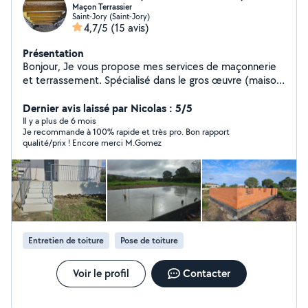
Maçon Terrassier
Saint-Jory (Saint-Jory)
4,7/5
(15 avis)
Présentation
Bonjour, Je vous propose mes services de maçonnerie
et terrassement. Spécialisé dans le gros œuvre (maison
individuelle, piscine, clôture, coffrage, rénovation,
terrassement, démolition, étalement des terres et
Dernier avis laissé par Nicolas : 5/5
évacuation des gravats ou terres). Devis gratuit et
Il y a plus de 6 mois
Je recommande à 100% rapide et très pro. Bon rapport
intervention rapide. Je réponds à toutes vos questions.
qualité/prix ! Encore merci M.Gomez
Entretien de toiture
Pose de toiture
Voir le profil
Contacter