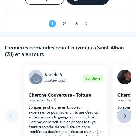
1
2
3
Page
suivante
Dernières demandes pour Couvreurs à Saint-Alban
(31) et alentours
Annelo V.
S
Sur devis
postée lundi
p
Cherche Couverture - Toiture
Cherche 
Beauzelle (Nord)
Fenouillet
Bonjour, je cherche un bricoleur
Bonjour, j
expérimenté pour isoler un tuyau d'eau qui
ciel de toit
se trouve dans le garage et la buanderie.
évidemmen
Comme on le voit sur les photos le tuyau
étant trop près du mur il faudra donc
modifier sa fixation pour l'écarter du mur (en