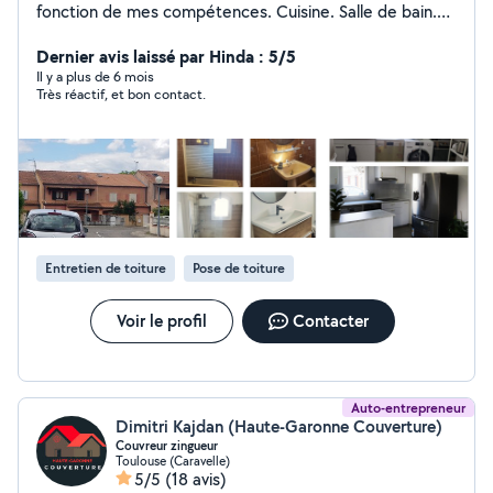
fonction de mes compétences. Cuisine. Salle de bain.
Terrasse. Cloison. Verriere. Montage de meuble. Lustre.
Nettoyage. Renovation N'hésitez pas car je suis sur
Dernier avis laissé par Hinda : 5/5
L'union donc pas loin. En vous remerciant et au plaisir de
Il y a plus de 6 mois
Très réactif, et bon contact.
pouvoir vous aider.
Entretien de toiture
Pose de toiture
Voir le profil
Contacter
Auto-entrepreneur
Dimitri Kajdan (Haute-Garonne Couverture)
Couvreur zingueur
Toulouse (Caravelle)
5/5
(18 avis)