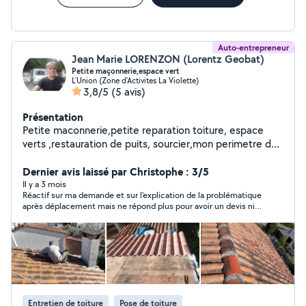
Auto-entrepreneur
Jean Marie LORENZON (Lorentz Geobat)
Petite maçonnerie,espace vert
L'Union (Zone d'Activites La Violette)
3,8/5
(5 avis)
Présentation
Petite maconnerie,petite reparation toiture, espace
verts ,restauration de puits, sourcier,mon perimetre d
intervention sur ce site n est pas tres important ,si
toutefois vous souhaitez me joindre voir avec mon nom
Dernier avis laissé par Christophe : 3/5
de ste et mon nom sur google a l' Union 31240
Il y a 3 mois
Réactif sur ma demande et sur l'explication de la problématique
après déplacement mais ne répond plus pour avoir un devis ni
pour savoir si pas intéressé. Dommage
Entretien de toiture
Pose de toiture