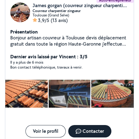
Auto-entrepreneur
James gorgan (couvreur zingueur charpentier à Toulouse)
Couvreur charpentier zingueur
Toulouse (Grand Selve)
3,9/5
(13 avis)
Présentation
Bonjour artisan couvreur à Toulouse devis déplacement
gratuit dans toute la région Haute-Garonne j'effectue
tout corps de métier que ce soit toiture charpente
zinguerie rénovation de toiture dépannage de toiture
Dernier avis laissé par Vincent : 3/5
Recherche fuite toiture nettoyage de toiture traitement
Il y a plus de 6 mois
Bon contact téléphonique, travaux à venir.
hydrofige renforcement de charpente peinture
maçonnerie je dispose d'une nacelle et fourgon et tout
le matériel nécessaire pour mon activité Artisan
maniaque est motivé petit ou gros travaux travaux
n'hésitez pas à me contacter pour devis diagnostic
gratuit garantie décennale
Voir le profil
Contacter