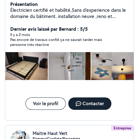
Présentation
Électricien certifié et habilité,5ans d'experience dans le
domaine du bâtiment. installation neuve ,reno et
dépannage, un bon bricoleur (montage des meubles ,
etagere , ) et placo (isolation, faux plafonds cloisons..)
Dernier avis laissé par Bernard : 5/5
Il y a 2 mois
Pas encore de travaux confié ça ne saurait tarder mais
personne très réactive
Voir le profil
Contacter
Entreprise
Maitre Haut Vert
Elagueur/Cordiste/Paysagiste