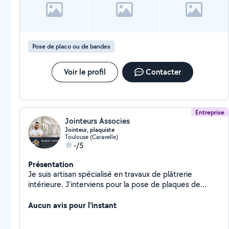
Pose de placo ou de bandes
Voir le profil
Contacter
Entreprise
Jointeurs Associes
Jointeur, plaquiste
Toulouse (Caravelle)
-/5
Présentation
Je suis artisan spécialisé en travaux de plâtrerie
intérieure. J'interviens pour la pose de plaques de
plâtre (placo), la réalisation des bandes à joints, le
ratissage, le ponçage ainsi que la mise en peinture.
Aucun avis pour l'instant
Sérieux, soigneux et à l'écoute de mes clients, je
m'engage à fournir un travail de qualité avec des