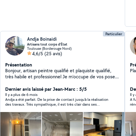
Particulier
Andja Boinaidi
Artisans tout corps d’État
Toulouse (Borderouge Nord)
4,6/5
(25 avis)
Présentation
Pr
Bonjour, artisan peintre qualifié et plaquiste qualifié,
Pl
très habile et professionnel Je m'occupe de vos pose
de doublage de plaquo mur et plafond , aussi des
peinture intérieur et extérieur et de vos pose de sol en
Dernier avis laissé par Jean-Marc : 5/5
De
lino ,parquet et carrelage. A bientôt
Il y a plus de 6 mois
Il y
Andja a été parfait. De la prise de contact jusqu'à la réalisation
A f
des travaux. Très sympathique, il est très clair dans ses
rén
explications et précis pour expliquer ce qu'il prévoit de faire
pla
avant le début du chantier. Le travail est de qualité. Je
d’a
n'hésiterai pas à faire à nouveau appel à lui si nécessaire. Merci.
ses e
fai