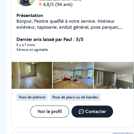
4,8/5
(96 avis)
Présentation
Bonjour, Peintre qualifié à votre service. Intérieur
extérieur, tapisserie, enduit général, pose parquet,
toile de vert. Travail avec rouleau, Peinture
professionnelle : Unikalo, tollens, seigneurie ect... Tarif
Dernier avis laissé par Paul : 5/5
défiant toute concurrence pour un travail de qualité
Il y a 1 mois
Sérieux et agréable.
garantie. Je reste à votre entière disposition n'hésitez
pas me contacter. Cordialement.
Pose de plafond
Pose de placo ou de bandes
Voir le profil
Contacter