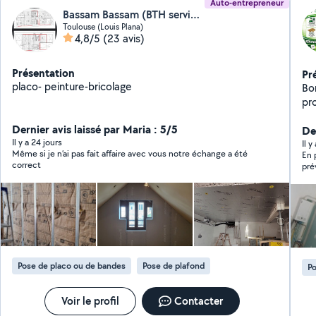
Auto-entrepreneur
Bassam Bassam (BTH service)
Toulouse (Louis Plana)
4,8/5
(23 avis)
Présentation
Pr
placo- peinture-bricolage
Bonjour, Très bon
pr
travaux. Compét
Dernier avis laissé par Maria : 5/5
plomberie Dé
Der
Il y a 24 jours
Ratissage Pein
Il y
Même si je n’ai pas fait affaire avec vous notre échange a été
En 
de meubles P
correct
pré
bricolag
Per
ponc
fut
me 
To
Pose de placo ou de bandes
Pose de plafond
Po
Voir le profil
Contacter