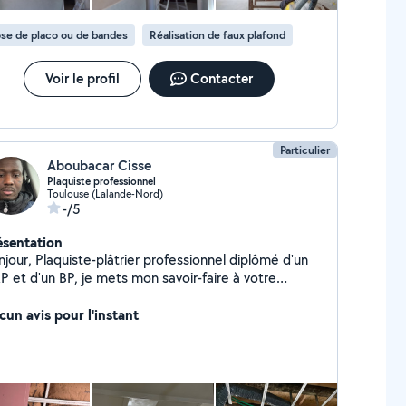
se de placo ou de bandes
Réalisation de faux plafond
Voir le profil
Contacter
Particulier
Aboubacar Cisse
Plaquiste professionnel
Toulouse (Lalande-Nord)
-/5
ésentation
jour, Plaquiste-plâtrier professionnel diplômé d'un
P et d'un BP, je mets mon savoir-faire à votre
rvice pour vos travaux d'aménagement.
tuellement en poste la semaine, je propose mes
cun avis pour l'instant
vices sur mon temps libre : les soirs en semaine
ès 17h30) et tout le week-end. Mes compétences :
e de Placo (BA13) : Cloisons, doublages, isolation.
afonds : Création de faux-plafonds suspendus ou
oints et ratissage (finition