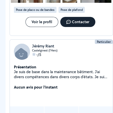
Pose de placo ou de bandes
Pose de plafond
Voir le profil
Contacter
Particulier
Jérémy Riant
Castelginest (l'Hers)
-/5
Présentation
Je suis de base dans la maintenance bâtiment. J'ai
divers compétences dans divers corps d'états. Je suis
spécialisée en peinture, cloisons sèches et pose de
parquets.
Aucun avis pour l'instant