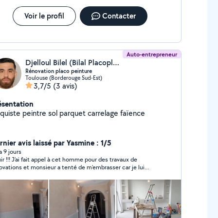
Voir le profil
Contacter
Auto-entrepreneur
Djelloul Bilel (Bilal Placoplatre Peinture Service)
Rénovation placo peinture
Toulouse (Borderouge Sud-Est)
3,7/5
(3 avis)
ésentation
aquiste peintre sol parquet carrelage faïence
rnier avis laissé par Yasmine : 1/5
 a 9 jours
uir !!! J’ai fait appel à cet homme pour des travaux de
ovations et monsieur a tenté de m’embrasser car je lui
isais. Une agression sexuelle dans mon propre domicile,
utant plus que j’étais seule ! De plus, il n a pas rempli tout
ngagements, ce qui est inadmissible. Bref du jamais vu,
tes attention à vous!