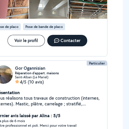
gnée, prêt à peindre). Les avantages : Travail de
alité professionnelle (respect des normes).
hésitez pas à me contacter pour discuter de votre
jet !
se de placo
Pose de bande de placo
Voir le profil
Contacter
Particulier
Gor Ogannisian
Réparation d'appart. maisons
Saint-Alban (Le Mariel)
4/5
(10 avis)
ésentation
us réalisons tous travaux de construction (internes,
stic, plâtre, carrelage ; stratifié,
mberie, électricité, installation de portes et
êtres, peinture des murs, papier peint, installation
nier avis laissé par Alina : 5/5
baignoires, lavabos, toilettes.
y a plus de 6 mois
Maître professionnel et poli. Merci pour votre travail