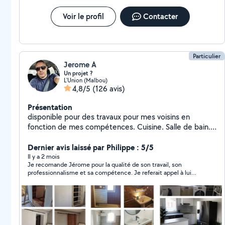
Voir le profil
Contacter
Particulier
Jerome A
Un projet ?
L'Union (Malbou)
4,8/5
(126 avis)
Présentation
disponible pour des travaux pour mes voisins en
fonction de mes compétences. Cuisine. Salle de bain.
Terrasse. Cloison. Verriere. Montage de meuble.
Lustre. Nettoyage. Renovation N'hésitez pas car je suis
Dernier avis laissé par Philippe : 5/5
sur L'union donc pas loin. En vous remerciant et au
Il y a 2 mois
Je recomande Jérome pour la qualité de son travail, son
plaisir de pouvoir vous aider.
professionnalisme et sa compétence. Je referait appel à lui
pour d'autres travaux en toute confiance.