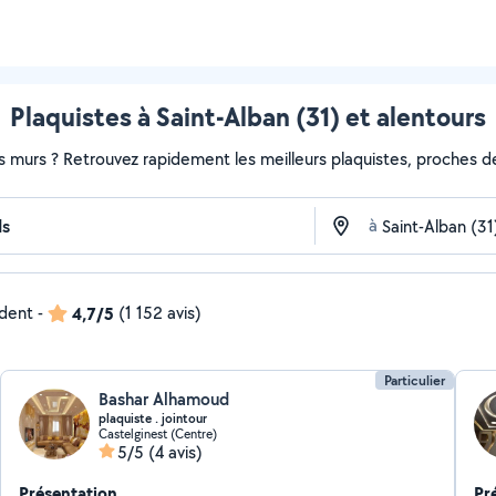
Plaquistes à Saint-Alban (31) et alentours
s murs ? Retrouvez rapidement les meilleurs plaquistes, proches de
à
ndent
-
4,7/5
(1 152 avis)
Particulier
Bashar Alhamoud
plaquiste . jointour
Castelginest (Centre)
5/5
(4 avis)
Présentation
Pr