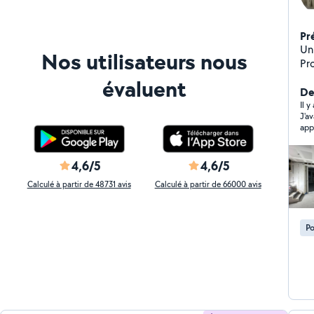
Pr
Un 
Nos utilisateurs nous
Pr
to
évaluent
am
Der
souci du d
Il y
J'a
de placo Bandes à 
app
et extéri
trè
Électricité P
tou
maiso
imp
4,6/5
4,6/5
des
con
à r
Calculé à partir de 48731 avis
Calculé à partir de 66000 avis
N'
Po