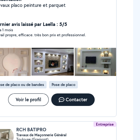
avaux placo peinture et parquet
nier avis laissé par Laella : 5/5
 a 1 mois
Travail propre, efficace. très bon prix et professionnel.
se de placo ou de bandes
Pose de placo
Voir le profil
Contacter
Entreprise
RCH BATIPRO
Travaux de Maçonnerie Général
Toulouse (Gramont)