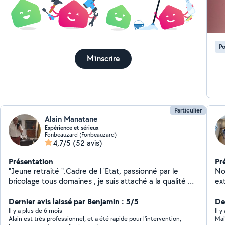
soi
qu
N'
pro
Po
M'inscrire
Particulier
Alain Manatane
Expérience et sérieux
Fonbeauzard (Fonbeauzard)
4,7/5
(52 avis)
Présentation
Pr
"Jeune retraité ".Cadre de l 'Etat, passionné par le
No
bricolage tous domaines , je suis attaché a la qualité du
externes). Ma
travail et des relations humaines .Je peux vous
plo
conseiller, suivre les travaux et établir des petits
Dernier avis laissé par Benjamin : 5/5
fen
Der
projets dans les domaines liés au bâtiment et a la voirie
de 
Il y a plus de 6 mois
Il 
Alain est très professionnel, et a été rapide pour l'intervention,
(constructions, décoration,plans etc ) Le domaine