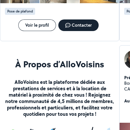
Pose de plafond
Po
Voir le profil
Contacter
À Propos d’AlloVoisins
Pr
AlloVoisins est la plateforme dédiée aux
Bon
prestations de services et à la location de
CA
matériel à proximité de chez vous ! Rejoignez
se
notre communauté de 4,5 millions de membres,
Ac
Au
ser
professionnels et particuliers, et facilitez votre
(d
quotidien pour tous vos projets !
Pos
Pl
fixes. Finitions : Bandes de j