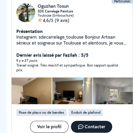
Particulier
Oguzhan Tosun
SDE Carrelage Peinture
Toulouse (Embouchure)
4,6/5
(9 avis)
Présentation
Instagram: sdecarrelage_toulouse Bonjour Artisan
sérieux et soigneux sur Toulouse et alentours, je vous
propose mes services pour tous vos travaux de
rénovation intérieure et extérieure. Peinture intérieure
Dernier avis laissé par Fazilah : 5/5
(murs, plafonds, boiseries) Peinture extérieure
Il y a 27 jours
Travail soigné. Très réactif et sympathique. Bon rapport qualité
Ravalement et façade Enduit / crépi façade Pose de
prix.
carrelage Rénovation et remise en état Travail propre,
finitions soignées et devis rapide. Je reste disponible
pour répondre à vos demandes et me déplacer afin
d'établir un devis gratuit Toulouse, la Rochelle et
alentours SDE Carrelage
Pose de placo ou de bandes
Enduit de plafond
Voir le profil
Contacter