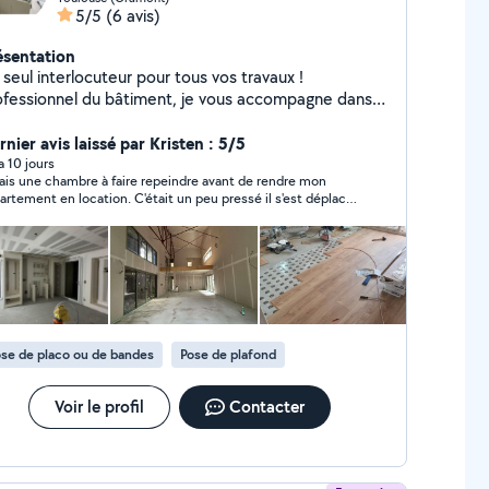
5/5
(6 avis)
ésentation
seul interlocuteur pour tous vos travaux !
ofessionnel du bâtiment, je vous accompagne dans
us vos projets de construction, rénovation et
énagement intérieur avec sérieux, réactivité et
nier avis laissé par Kristen : 5/5
étail. Maçonnerie générale Plâtrerie et pose
 a 10 jours
vais une chambre à faire repeindre avant de rendre mon
joints et finitions Peinture intérieure
artement en location. C'était un peu pressé il s'est déplacé
eure Carrelage et faïence Plomberie
s rapidement pour estimer le chantier, puis il a pu réaliser
ose de parquet Rénovation complète
t ça avec plusieurs jours d'avance. La communication était
n et appartement Tarif défiant toute
eccable, j'ai été prévenu en temps voulu pour le démarrage
 travaux. Le résultat est bluffant, vraiment propre. Vraiment
currence pour un travail de qualité garantie.
ecommander
hésitez pas me contacter. Cordialement.
se de placo ou de bandes
Pose de plafond
Voir le profil
Contacter