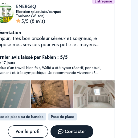
Entreprise
ENERGIQ
Electrien /plaquiste/parquet
Toulouse (Wilson)
5/5
(8 avis)
ésentation
 bricoleur sérieux et soigneux, je
opose mes services pour vos petits et moyens
ences : Électricité Travaux de
pannage plomberie Débouchage Placo
nier avis laissé par Fabien : 5/5
ture Pose de parquet flottant Montage
 a 17 jours
plus d'un travail bien fait, Walid a été hyper réactif, ponctuel,
ose d'équipements Petites réparations et
venant et très sympathique. Je recommande vivement !
e divers Je travaille proprement, je suis
sonnellement, je garde son contact pour de potentiels
tuel et j'aime le travail bien fait. N'hésitez pas à
urs projets.
contacter, je réponds rapidement Secteur
ulouse et alentours.
se de placo ou de bandes
Pose de placo
Voir le profil
Contacter