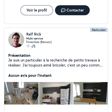
Voir le profil
Contacter
Particulier
Ralf Rick
Multi-service
Fonsorbes (Beouzo)
-/5
Présentation
Je suis un particulier à la recherche de petits travaux à
réaliser. J'ai toujours aimé bricoler, c'est un peu comme
mon deuxième métier. je peux vous aider à réaliser
divers travaux, réparation, entretien, maçonnerie,
Aucun avis pour l'instant
électricité, montage de meuble, ect... Aussi passionné
par l'informatique je peux m'occuper de vos ordinateurs.