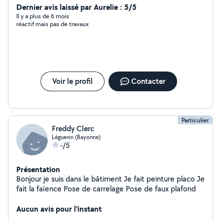
peintures ,pose de sol, multi services. 06-79-02-37-29
Dernier avis laissé par Aurelie : 5/5
Il y a plus de 6 mois
réactif mais pas de travaux
Voir le profil
Contacter
Particulier
Freddy Clerc
Léguevin (Bayonne)
-/5
Présentation
Bonjour je suis dans le bâtiment Je fait peinture placo Je
fait la faïence Pose de carrelage Pose de faux plafond
Aucun avis pour l'instant