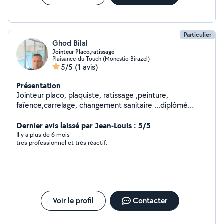
Particulier
Ghod Bilal
Jointeur Placo,ratissage
Plaisance-du-Touch (Monestie-Birazel)
5/5
(1 avis)
Présentation
Jointeur placo, plaquiste, ratissage ,peinture,
faïence,carrelage, changement sanitaire ...diplômé
:Agent de Maintenance Bâtiment.et bac pro technicien
dans le bâtiment
Dernier avis laissé par Jean-Louis : 5/5
Il y a plus de 6 mois
tres professionnel et très réactif.
Voir le profil
Contacter