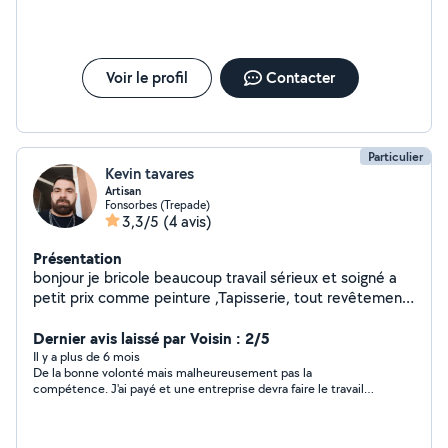
Voir le profil
Contacter
Particulier
Kevin tavares
Artisan
Fonsorbes (Trepade)
3,3/5
(4 avis)
Présentation
bonjour je bricole beaucoup travail sérieux et soigné a
petit prix comme peinture ,Tapisserie, tout revêtement
de sol, placo ,petite maçonnerie ,petite plomberie et
électricité,espace vert ,petite mécanique , carrosserie
Dernier avis laissé par Voisin : 2/5
etc ... cordialement
Il y a plus de 6 mois
De la bonne volonté mais malheureusement pas la
compétence. J'ai payé et une entreprise devra faire le travail
demandé. Je ne lui en veut pas mais si j'avais su je n'aurai pas
accepté sa proposition.