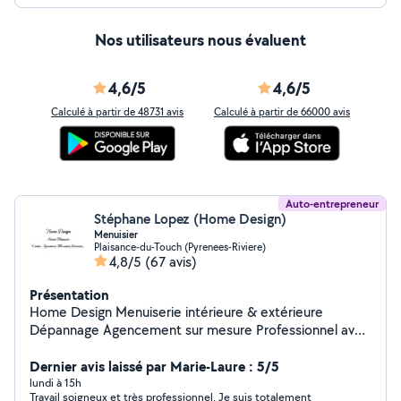
Nos utilisateurs nous évaluent
4,6/5
4,6/5
Calculé à partir de 48731 avis
Calculé à partir de 66000 avis
Auto-entrepreneur
Stéphane Lopez (Home Design)
Menuisier
Plaisance-du-Touch (Pyrenees-Riviere)
4,8/5
(67 avis)
Présentation
Home Design Menuiserie intérieure & extérieure
Dépannage Agencement sur mesure Professionnel avec
plus de 30 ans d'expérience en gestion de projets
privés et publics, je vous accompagne pour des travaux
Dernier avis laissé par Marie-Laure : 5/5
soignés, durables et réalisés dans les délais. Menuiserie
lundi à 15h
Travail soigneux et très professionnel. Je suis totalement