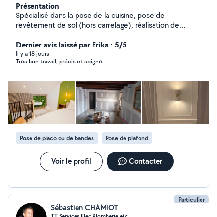
Présentation
Spécialisé dans la pose de la cuisine, pose de
revêtement de sol (hors carrelage), réalisation de
cloison ou doublage en placo, montage de meubles,
dressing, peinture
Dernier avis laissé par Erika : 5/5
Il y a 18 jours
Très bon travail, précis et soigné
Pose de placo ou de bandes
Pose de plafond
Voir le profil
Contacter
Particulier
Sébastien CHAMIOT
TT Services Elec Plomberie etc