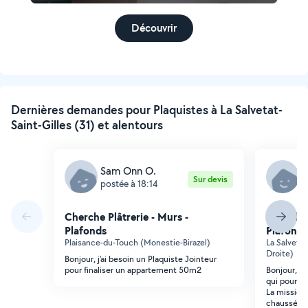
Découvrir
Dernières demandes pour Plaquistes à La Salvetat-
Saint-Gilles (31) et alentours
Sam Onn O.
R
Sur devis
postée à 18:14
p
Cherche Plâtrerie - Murs -
Cherche 
Plafonds
Plafonds
Plaisance-du-Touch (Monestie-Birazel)
La Salvetat
Droite)
Bonjour, j'ai besoin un Plaquiste Jointeur
pour finaliser un appartement 50m2
Bonjour, je
qui pourrai
La mission.
chaussée q