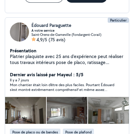
Particulier
Édouard Paraguette
A votre service
Saint-Orens-de-Gameville (Fondargent-Corail)
4,9/5
(75 avis)
Présentation
Platrier plaquiste avec 25 ans d'expérience peut réaliser
tous travaux intérieurs pose de placo, ratissage
peinture, menuiserie , pose de parquet, montage de
meubles, meubles cuisine et fixations, installation de
Dernier avis laissé par Mayeul : 5/5
lumière et de tringle à rideaux , changement de
Il y a 7 jours
Mon chantier était loin d'être des plus faciles. Pourtant Édouard
robinetterie,je suis aussi disponible pour les travaux
s'est montré extrêmement compréhensif et même assez
extérieurs montage de pergola, cabanon de jardin ......
pédagogue. Les finitions sont très propres, je ne peux que le
recommander. chantier : faux plafond sur 46-50m2
Pose de placo ou de bandes
Pose de plafond