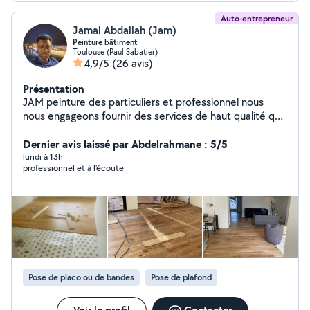
Auto-entrepreneur
Jamal Abdallah (Jam)
Peinture bâtiment
Toulouse (Paul Sabatier)
4,9/5
(26 avis)
Présentation
JAM peinture des particuliers et professionnel nous
nous engageons fournir des services de haut qualité qui
répondent aux besoins individuels de nos clients nous
sommes experts dans le ratissage, enduit mur et
Dernier avis laissé par Abdelrahmane : 5/5
plafond, peinture et l'installation de parquets changer le
lundi à 13h
professionnel et à l'écoute
poignée de porte et engageons à fournir le meilleur des
services de JAM peinture nous détermine à offrir un
travail soigné efficace qui améliorera la beauté la valeur
de votre espace contacter nous dès aujourd'hui
Pose de placo ou de bandes
Pose de plafond