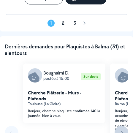
1
2
3
Page
suivante
Dernières demandes pour Plaquistes à Balma (31) et
alentours
Boughalmi D.
F
Sur devis
postée à 16:00
p
Cherche Plâtrerie - Murs -
Cherche 
Plafonds
Plafonds
Toulouse (La Gloire)
Balma (Le 
Bonjour, cherche plaquiste confirmée 140 la
Bonjour, B
journée .bien à vous
expériment
de rénovati
suivants : 
BA13 de 5,