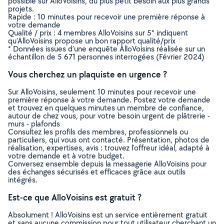
possible sur AlloVoisins, du plus petit besoin aux plus grands
projets.
Rapide : 10 minutes pour recevoir une première réponse à
votre demande
Qualité / prix : 4 membres AlloVoisins sur 5* indiquent
qu’AlloVoisins propose un bon rapport qualité/prix
* Données issues d’une enquête AlloVoisins réalisée sur un
échantillon de 5 671 personnes interrogées (Février 2024)
Vous cherchez un plaquiste en urgence ?
Sur AlloVoisins, seulement 10 minutes pour recevoir une
première réponse à votre demande. Postez votre demande
et trouvez en quelques minutes un membre de confiance,
autour de chez vous, pour votre besoin urgent de plâtrerie -
murs - plafonds
Consultez les profils des membres, professionnels ou
particuliers, qui vous ont contacté. Présentation, photos de
réalisation, expertises, avis : trouvez l'offreur idéal, adapté à
votre demande et à votre budget.
Conversez ensemble depuis la messagerie AlloVoisins pour
des échanges sécurisés et efficaces grâce aux outils
intégrés.
Est-ce que AlloVoisins est gratuit ?
Absolument ! AlloVoisins est un service entièrement gratuit
et sans aucune commission pour tout utilisateur cherchant un