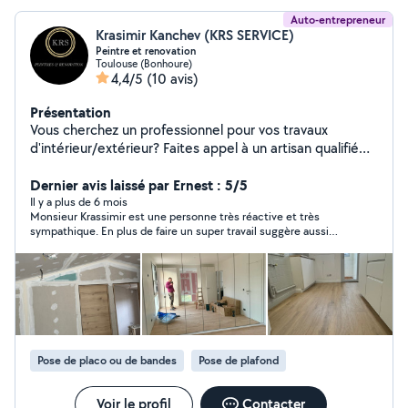
Auto-entrepreneur
Krasimir Kanchev (KRS SERVICE)
Peintre et renovation
Toulouse (Bonhoure)
4,4/5
(10 avis)
Présentation
Vous cherchez un professionnel pour vos travaux
d'intérieur/extérieur? Faites appel à un artisan qualifié
avec plus de 12ans d'expérience dans le domaine ! Nous
proposons des prestations de qualité à des prix
Dernier avis laissé par Ernest : 5/5
compétitifs, adaptés à vos besoins et votre budget.
Il y a plus de 6 mois
Monsieur Krassimir est une personne très réactive et très
Nos services : Ratissage d'enduit Rattrapage du plâtre
sympathique. En plus de faire un super travail suggère aussi
Bande à joint Peinture Tapisserie Revêtement de sol
des solutions . Je recommande.
souple Carrelage Faience Plaque de plâtre Rénovation
de parquet Nettoyage façade Et plus encore... Devis
gratuit et déplacement sans frais Tarifs compétitifs et
transparents Travail soigné et respect des délais Pour
tous vos projets, grands ou petits, contactez nous dès
maintenant pour un devis rapide et personnalisé ! Poster
Pose de placo ou de bandes
Pose de plafond
une demande Pour toute demande merci de me
contacter par téléphone ou par sms si je suis occupé Je
serais répondre à toute vos demande » o6 61 62 95 16
Voir le profil
Contacter