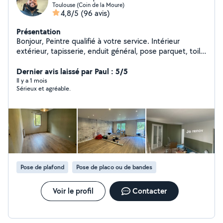
Toulouse (Coin de la Moure)
4,8/5
(96 avis)
Présentation
Bonjour, Peintre qualifié à votre service. Intérieur
extérieur, tapisserie, enduit général, pose parquet, toile
de vert. Travail avec rouleau, Peinture professionnelle :
Unikalo, tollens, seigneurie ect... Tarif défiant toute
Dernier avis laissé par Paul : 5/5
concurrence pour un travail de qualité garantie. Je reste
Il y a 1 mois
Sérieux et agréable.
à votre entière disposition n'hésitez pas me contacter.
Cordialement.
Pose de plafond
Pose de placo ou de bandes
Voir le profil
Contacter