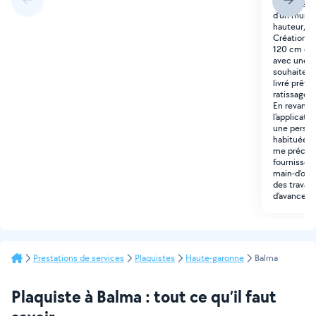
retombée d
d'un mur d
hauteur, av
Création d
120 cm de 
avec une fi
souhaite q
livré prêt 
ratissage e
En revanch
l'applicati
une person
habituée au
me préciser 
fournissez
main-d'œuv
des travaux 
d'avance po
Prestations de services
Plaquistes
Haute-garonne
Balma
Plaquiste à Balma : tout ce qu’il faut