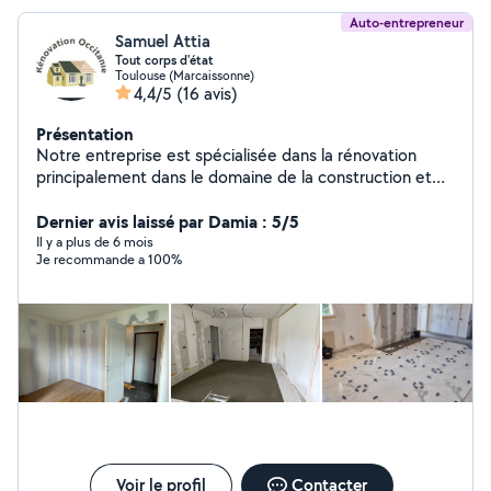
Auto-entrepreneur
Samuel Attia
Tout corps d'état
Toulouse (Marcaissonne)
4,4/5
(16 avis)
Présentation
Notre entreprise est spécialisée dans la rénovation
principalement dans le domaine de la construction et
de la rénovation on peut également effectuer des
travaux d'isolation thermique et acoustique en utilisant
Dernier avis laissé par Damia : 5/5
des matériaux spécifiques, on offre des services de
Il y a plus de 6 mois
Je recommande a 100%
haute qualité pour la réalisation de projet résidentiels,
commerciaux et industriels on dispose d'une équipe de
professionnels expérimentés et compétents qui
assurent un travail soigné et une finition irréprochable,
nous soucieux de la satisfaction de nos clients et on
s'engage à fournir des prestations de qualité dans les
délais convenus.
Voir le profil
Contacter