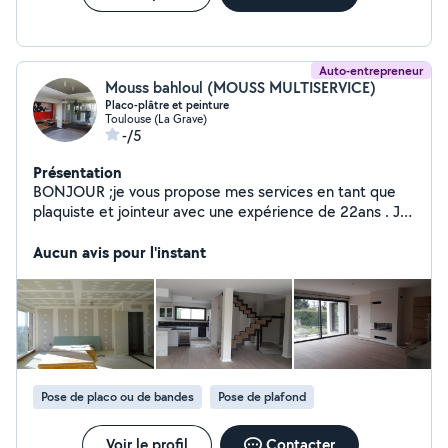
Auto-entrepreneur
Mouss bahloul (MOUSS MULTISERVICE)
Placo-plâtre et peinture
Toulouse (La Grave)
-/5
Présentation
BONJOUR ;je vous propose mes services en tant que
plaquiste et jointeur avec une expérience de 22ans . Je
vous propose de réaliser vos travaux neuf et rénovation
- doublage des murs - tout type d'isolation phonique &
Aucun avis pour l'instant
thermique - cloison sèche (70/100/SAD/SAA) - faux
plafond -enduit joint sur plaque de platre -création niche
déco et moderne - pose de menuiserie intérieur &
extérieur( bloc porte , galandage,porte,fenetre,porte
de garage ) etc . Travail sérieux et soignée Pour plus de
renseignements n'hésitez pas à me contacter .devis
gratuit ON FAIT AUSSI LA PEINTURE ; préparation
Pose de placo ou de bandes
Pose de plafond
ponçage plus une couche sous-couches et deux
couches peinture finition.
Voir le profil
Contacter