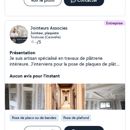
Voir le profil
Contacter
Entreprise
Jointeurs Associes
Jointeur, plaquiste
Toulouse (Caravelle)
-/5
Présentation
Je suis artisan spécialisé en travaux de plâtrerie
intérieure. J'interviens pour la pose de plaques de plâtre
(placo), la réalisation des bandes à joints, le ratissage, le
ponçage ainsi que la mise en peinture. Sérieux, soigneux
Aucun avis pour l'instant
et à l'écoute de mes clients, je m'engage à fournir un
travail de qualité avec des finitions impeccables, dans le
respect des délais. Devis gratuit et conseils
personnalisés pour tous vos projets de rénovation.
Pose de placo ou de bandes
Pose de plafond