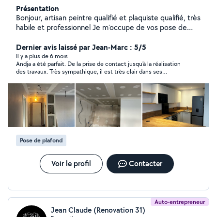
Présentation
Bonjour, artisan peintre qualifié et plaquiste qualifié, très
habile et professionnel Je m'occupe de vos pose de
doublage de plaquo mur et plafond , aussi des peinture
intérieur et extérieur et de vos pose de sol en lino
Dernier avis laissé par Jean-Marc : 5/5
,parquet et carrelage. A bientôt
Il y a plus de 6 mois
Andja a été parfait. De la prise de contact jusqu'à la réalisation
des travaux. Très sympathique, il est très clair dans ses
explications et précis pour expliquer ce qu'il prévoit de faire
avant le début du chantier. Le travail est de qualité. Je
n'hésiterai pas à faire à nouveau appel à lui si nécessaire. Merci.
Pose de plafond
Voir le profil
Contacter
Auto-entrepreneur
Jean Claude (Renovation 31)