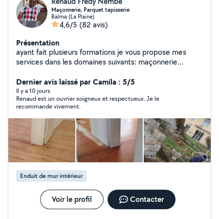
Renaud Fredy Nembe
Maçonnerie, Parquet tapisserie
Balma (La Plaine)
4,6/5
(82 avis)
Présentation
ayant fait plusieurs formations je vous propose mes
services dans les domaines suivants: maçonnerie
générale, démolition , tapisserie papier peint, peinture,
parquet et pour toute autre demande. Renaud est la
Dernier avis laissé par Camila : 5/5
solution. Pour les demandes privées merci de
Il y a 10 jours
Renaud est un ouvrier soigneux et respectueux. Je le
mentionner votre numéro pour que je puisse vous
recommande vivement.
répondre.
Enduit de mur intérieur
Voir le profil
Contacter