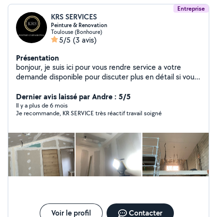
Entreprise
KRS SERVICES
Peinture & Renovation
Toulouse (Bonhoure)
5/5
(3 avis)
Présentation
bonjour, je suis ici pour vous rendre service a votre
demande disponible pour discuter plus en détail si vous
le souhaitez bien. j'ai travaillé plus que 5 ans pour une
société d entretien et rénovation des maisons et des
Dernier avis laissé par Andre : 5/5
appartements. n hésitez pas à me contacter à votre
Il y a plus de 6 mois
Je recommande, KR SERVICE très réactif travail soigné
service Vous pouvez me contacter O661629516
Voir le profil
Contacter