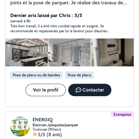
joints et la pose de parquet. Je réalise des travaux de
rénovation intérieure avec sérieux, soin et qualité, en
respectant les délais.
Dernier avis laissé par Chris : 5/5
samedi à 8h
Très bon travail, il a été très cordial rapide et soigné. Je
recommande et repasserais par lui à l'avenir pour d'autres
projets
Pose de placo ou de bandes
Pose de placo
Voir le profil
Contacter
Entreprise
ENERGIQ
Electrien /plaquiste/parquet
Toulouse (Wilson)
5/5
(8 avis)