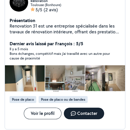
Renovation
Toulouse (Bonhoure)
5/5
(2 avis)
Présentation
Renovation 31 est une entreprise spécialisée dans les
travaux de rénovation intérieure, offrant des prestations
soignées et de haute qualité. Nous mettons un point
d'honneur à fournir un travail précis, propre et durable,
Dernier avis laissé par François : 5/5
adapté aux besoins de chaque client. Nos services :
Il y a 5 mois
Bons échanges, compétitif mais j'ai travaillé avec un autre pour
Rénovation intérieure complète ou partielle Peinture et
cause de proximité
enduits Pose de revêtements de sol Travaux de placo /
plaques de plâtre Finitions et aménagements intérieurs
Petits et grands travaux Pourquoi nous choisir ? Travail
professionnel et minutieux Respect des délais Chantier
propre et organisé Sérieux, confiance et transparence
Excellente qualité de finition Nous intervenons
rapidement pour valoriser votre logement ou votre
Pose de placo
Pose de placo ou de bandes
espace professionnel. Contactez-nous pour un devis
personnalisé et un diagnostic sur mesure.
Voir le profil
Contacter