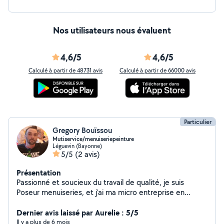
Nos utilisateurs nous évaluent
4,6/5
4,6/5
Calculé à partir de 48731 avis
Calculé à partir de 66000 avis
Particulier
Gregory Bouïssou
Mutiservice/menuiseriepeinture
Léguevin (Bayonne)
5/5
(2 avis)
Présentation
Passionné et soucieux du travail de qualité, je suis
Poseur menuiseries, et j'ai ma micro entreprise en
parallèle,disponible pour tout travaux de finitions,
peintures ,pose de sol, multi services. 06-79-02-37-29
Dernier avis laissé par Aurelie : 5/5
Il y a plus de 6 mois