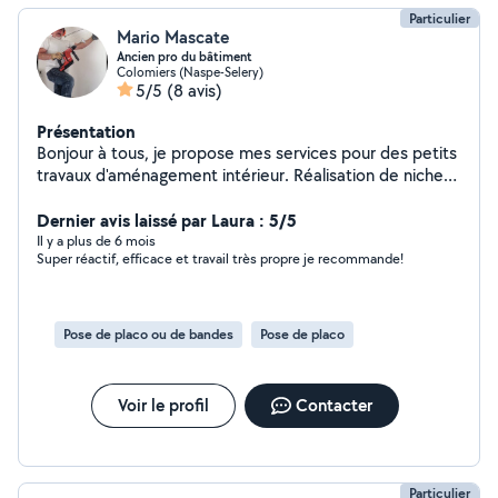
Particulier
Mario Mascate
Ancien pro du bâtiment
Colomiers (Naspe-Selery)
5/5
(8 avis)
Présentation
Bonjour à tous, je propose mes services pour des petits
travaux d'aménagement intérieur. Réalisation de niches
en placo Ancien professionnel du bâtiment (plaquiste)
je suis sérieux et fiable, autonome et outillé .
Dernier avis laissé par Laura : 5/5
Il y a plus de 6 mois
Super réactif, efficace et travail très propre je recommande!
Pose de placo ou de bandes
Pose de placo
Voir le profil
Contacter
Particulier