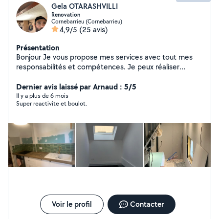
Gela OTARASHVILLI
Renovation
Cornebarrieu (Cornebarrieu)
4,9/5
(25 avis)
Présentation
Bonjour Je vous propose mes services avec tout mes
responsabilités et compétences. Je peux réaliser
toutes vos travaux neufs ou le rénovation. Monter les
meubles ou des bricolages, N'hésitez pas me contacter
Dernier avis laissé par Arnaud : 5/5
si vous aurez des questions et si vous avez besoin des
Il y a plus de 6 mois
Super reactivite et boulot.
conseils. Votre satisfaction est ma priorité Je vais rester
dans votre disponibilité Bien Cordialement GUELA
Voir le profil
Contacter