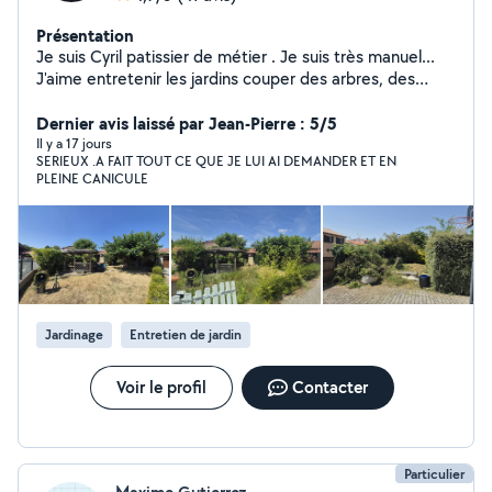
Présentation
Je suis Cyril patissier de métier . Je suis très manuel...
J'aime entretenir les jardins couper des arbres, des
haies,tondre les pelouses et débroussailler. Je monte
également des meubles. N'hésitez pas à me contacter
Dernier avis laissé par Jean-Pierre : 5/5
pour ces services..
Il y a 17 jours
SERIEUX .A FAIT TOUT CE QUE JE LUI AI DEMANDER ET EN
PLEINE CANICULE
Jardinage
Entretien de jardin
Voir le profil
Contacter
Particulier