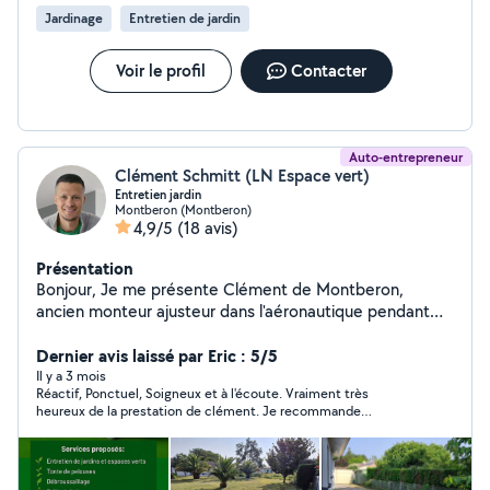
Jardinage
Entretien de jardin
Voir le profil
Contacter
Auto-entrepreneur
Clément Schmitt (LN Espace vert)
Entretien jardin
Montberon (Montberon)
4,9/5
(18 avis)
Présentation
Bonjour, Je me présente Clément de Montberon,
ancien monteur ajusteur dans l'aéronautique pendant
13ans, j'ai décidé à l'âge de 36 ans de tout changer pour
pouvoir exercer ma passion. Je vous propose donc mes
Dernier avis laissé par Eric : 5/5
services pour entretenir vos jardins et espaces verts
Il y a 3 mois
Réactif, Ponctuel, Soigneux et à l'écoute. Vraiment très
toute l'année. N° SIRET : 94489193600014
heureux de la prestation de clément. Je recommande
vivement.