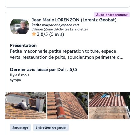
Auto-entrepreneur
Jean Marie LORENZON (Lorentz Geobat)
Petite maçonnerie,espace vert
L'Union (Zone d'Activites La Violette)
3,8/5
(5 avis)
Présentation
Petite maconnerie,petite reparation toiture, espace
verts ,restauration de puits, sourcier,mon perimetre d
intervention sur ce site n est pas tres important ,si
toutefois vous souhaitez me joindre voir avec mon nom
Dernier avis laissé par Dali : 5/5
de ste et mon nom sur google a l' Union 31240
Il y a 6 mois
sympa
Jardinage
Entretien de jardin