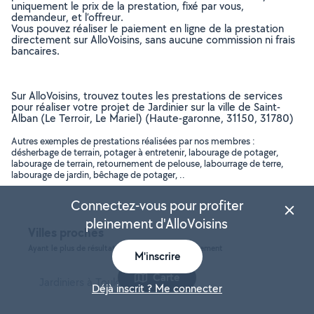
uniquement le prix de la prestation, fixé par vous,
demandeur, et l’offreur.
Vous pouvez réaliser le paiement en ligne de la prestation
directement sur AlloVoisins, sans aucune commission ni frais
bancaires.
Sur AlloVoisins, trouvez toutes les prestations de services
pour réaliser votre projet de Jardinier sur la ville de Saint-
Alban (Le Terroir, Le Mariel) (Haute-garonne, 31150, 31780)
Autres exemples de prestations réalisées par nos membres :
désherbage de terrain, potager à entretenir, labourage de potager,
labourage de terrain, retournement de pelouse, labourrage de terre,
labourage de jardin, bêchage de potager, ..
Connectez-vous pour profiter
pleinement d'AlloVoisins
Villes proches
Ayant le plus de résultats, dans le même département
M'inscrire
Carte
Jardiniers à Toulouse
Déjà inscrit ? Me connecter