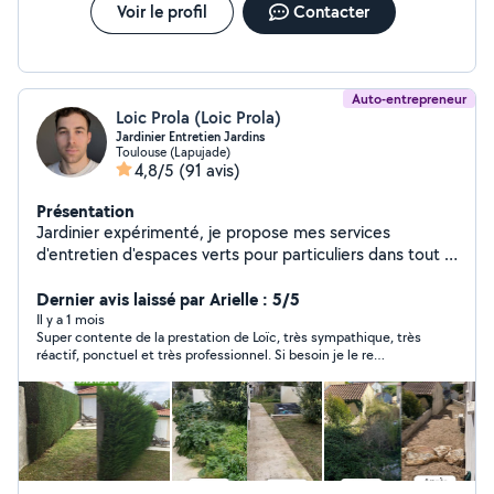
Voir le profil
Contacter
Auto-entrepreneur
Loic Prola (Loic Prola)
Jardinier Entretien Jardins
Toulouse (Lapujade)
4,8/5
(91 avis)
Présentation
Jardinier expérimenté, je propose mes services
d'entretien d'espaces verts pour particuliers dans tout le
31. Prestations proposées : Tonte de pelouse
(tondeuse et grandes surfaces au tracteur)
Dernier avis laissé par Arielle : 5/5
Débroussaillage Taille de haies Soufflage de feuilles
Il y a 1 mois
Super contente de la prestation de Loïc, très sympathique, très
Désherbage et entretien général Je possède tout le
réactif, ponctuel et très professionnel. Si besoin je le re
matériel professionnel nécessaire J'ai un camion pour
solliciterai et je le recommande sans problème.
l'évacuation des déchets verts Plusieurs années
d'expérience Intervention rapide dans tout le 31 (Haute-
Garonne) Devis gratuit sur demande