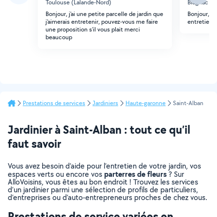
Toulouse (Lalande-Nord)
Blagnac (P
Bonjour, j'ai une petite parcelle de jardin que
Bonjour, te
j'aimerais entretenir, pouvez-vous me faire
entretien. 
une proposition s'il vous plait merci
beaucoup
Prestations de services
Jardiniers
Haute-garonne
Saint-Alban
Jardinier à Saint-Alban : tout ce qu’il
faut savoir
Vous avez besoin d’aide pour l’entretien de votre jardin, vos
parterres de fleurs
espaces verts ou encore vos
? Sur
AlloVoisins, vous êtes au bon endroit ! Trouvez les services
d’un jardinier parmi une sélection de profils de particuliers,
d’entreprises ou d’auto-entrepreneurs proches de chez vous.
Prestations de service variées en