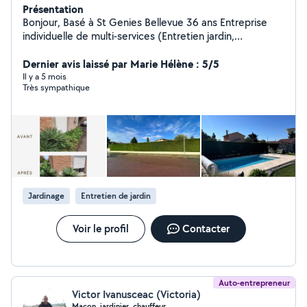
Présentation
Bonjour, Basé à St Genies Bellevue 36 ans Entreprise
individuelle de multi-services (Entretien jardin,
nettoyage haute pression terrasse , extérieurs,
poubelles, mobiliers etc) Après 10 ans dans la salariat
Dernier avis laissé par Marie Hélène : 5/5
pour une entreprise française, j'ai décidé de travailler à
Il y a 5 mois
Très sympathique
mon compte et en extèrieur. Toujours aux services des
clients comme dans mon ancien métier, ça ça ne
change pas !
Jardinage
Entretien de jardin
Voir le profil
Contacter
Auto-entrepreneur
Victor Ivanusceac (Victoria)
Maçon, jardinier, chauffeur,