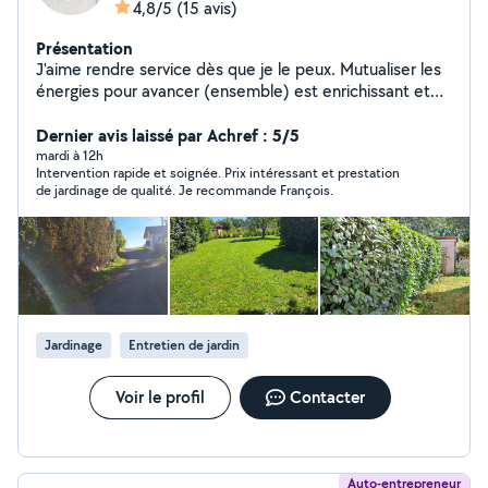
4,8/5
(15 avis)
Présentation
J'aime rendre service dès que je le peux. Mutualiser les
énergies pour avancer (ensemble) est enrichissant et
valorisant.Je mets donc à votre disposition mes
compétences et ma disponibilité pour un
Dernier avis laissé par Achref : 5/5
accompagnement dans la gestion de votre extérieur. Je
mardi à 12h
Intervention rapide et soignée. Prix intéressant et prestation
reste à votre disposition
de jardinage de qualité. Je recommande François.
Jardinage
Entretien de jardin
Voir le profil
Contacter
Auto-entrepreneur