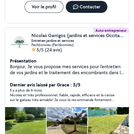
Voir le profil
Contacter
Auto-entrepreneur
Nicolas Garrigos (jardins et services Occitans)
Entretien jardins et services
Pechbonnieu (Pechbonnieu)
5/5
(24 avis)
Présentation
Bonjour, Je vous propose mes services pour l'entretien
de vos jardins et le traitement des encombrants dans le
respect et la qualité Côté jardin: Tonte de
pelouse/débroussaillage Taille de haies/arbustes
Dernier avis laissé par Grace : 5/5
Élagage/abattage Passage motoculteur Enlèvement des
Il y a plus de 6 mois
Nicolas et très professionnel, fiable, rapide, efficace et la cerise
déchets verts et encombrants Services + : Ramassage
sur le gateau très aimable! Je vous le recommande fortement
de feuilles , Rangement de bois, Plantation, Arrosage,
vous n’aurez zéro désagrément!
Nettoyage , Karcher, débarras..