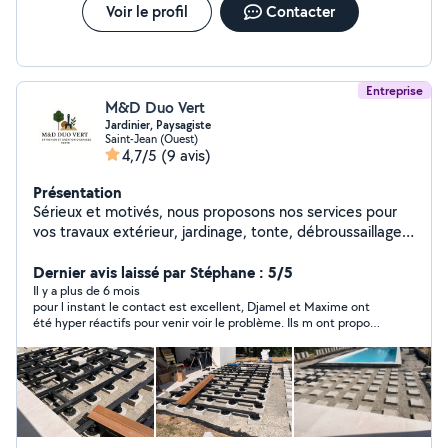
plants d'ornement -...
Voir le profil
Contacter
Entreprise
M&D Duo Vert
Jardinier, Paysagiste
Saint-Jean (Ouest)
4,7/5
(9 avis)
Présentation
Sérieux et motivés, nous proposons nos services pour
vos travaux extérieur, jardinage, tonte, débroussaillage,
nettoyage d'extérieur, taille de haies, pose de clôtures,
création et aménagement de jardin, conception de
Dernier avis laissé par Stéphane : 5/5
terrasses et terrassement d'allées etc Nous sommes
Il y a plus de 6 mois
pour l instant le contact est excellent, Djamel et Maxime ont
disponible rapidement. N'hésitez pas à nous contacter !
été hyper réactifs pour venir voir le problème. Ils m ont proposé
une solution raisonnable, j attends leur intervention pour
confirmer cette très bonne 1ere impression.