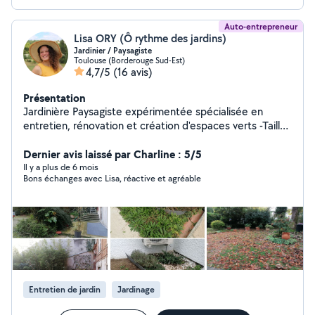
Auto-entrepreneur
Lisa ORY (Ô rythme des jardins)
Jardinier / Paysagiste
Toulouse (Borderouge Sud-Est)
4,7/5
(16 avis)
Présentation
Jardinière Paysagiste expérimentée spécialisée en
entretien, rénovation et création d'espaces verts -Taille
de haie -Tonte et débroussaillage -Création et entretien
de massifs -Évacuation de déchets verts -Arrosage en
Dernier avis laissé par Charline : 5/5
goutte à goutte et programmation -Scarification -
Il y a plus de 6 mois
Bons échanges avec Lisa, réactive et agréable
Preparation de terrain pour un engazonnement -Pose de
gazon synthétique -Conduite de divers engins du bts -
Livraisons jusqu'à 1 tonne -Installation de treillis pour
plantes grimpantes -Installation de bâche anti
germination -Pose de paillage organique et minéral -
Plantation de haie -Plantation d'arbres -Elagage de
fruitiers et arbres d'ornement -Demoussage d'allees,
façades, murets -Passage du karsher -Création de
Entretien de jardin
Jardinage
potager surélevé -Taille architecturale -Desherbage -
Aménagement de balcon -Production et vente de