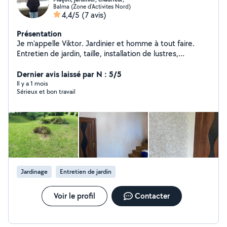
Balma (Zone d'Activites Nord)
4,4/5
(7 avis)
Présentation
Je m'appelle Viktor. Jardinier et homme à tout faire.
Entretien de jardin, taille, installation de lustres,
étagères, plaques de plâtre, carrelage, peinture, petites
réparations. Fiabilité et qualité garanties
Dernier avis laissé par N : 5/5
Il y a 1 mois
Sérieux et bon travail
Jardinage
Entretien de jardin
Voir le profil
Contacter