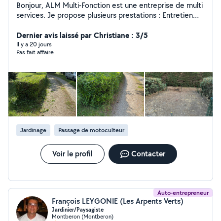
Bonjour, ALM Multi-Fonction est une entreprise de multi
services. Je propose plusieurs prestations : Entretien
espace vert Rénovation Évacuation Nettoyage Je
propose aussi les 50% de crédits d'impôts immédiat.
Dernier avis laissé par Christiane : 3/5
Pour plus de renseignements vous pouvez regarder sur
Il y a 20 jours
Pas fait affaire
mon site internet qui sera sur le Instagram ou veuillez
me contacter en demande privé. Instagram de
l'entreprise: alm_multifonction
Jardinage
Passage de motoculteur
Voir le profil
Contacter
Auto-entrepreneur
François LEYGONIE (Les Arpents Verts)
Jardinier/Paysagiste
Montberon (Montberon)