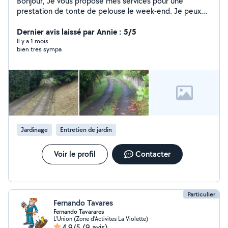
Bonjour, Je vous propose mes services pour une
prestation de tonte de pelouse le week-end. Je peux
intervenir pour l'entretien complet de votre jardin :
tonte de la pelouse, ramassage des déchets verts et
Dernier avis laissé par Annie : 5/5
remise en état pour un rendu propre et soigné. Je
Il y a 1 mois
bien tres sympa
m'adapte à la surface et à vos besoins afin de vous
garantir un travail sérieux et efficace. N'hésitez pas à me
préciser vos disponibilités ainsi que la superficie du
terrain afin que je puisse vous proposer un tarif adapté.
À bientôt.
Jardinage
Entretien de jardin
Voir le profil
Contacter
Particulier
Fernando Tavares
Fernando Tavarares
L'Union (Zone d'Activites La Violette)
4,9/5
(9 avis)