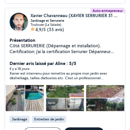
Auto-entrepreneur
Xavier Chavanneau (XAVIER SERRURIER 31 DEPANNAGE MULTISERVICES)
Jardinage et Serrurerie
Toulouse (La Salade)
4,9/5
(35 avis)
Présentation
Côté SERRURERIE (Dépannage et installation).
Certification: j'ai la certification Serrurier Dépanneur
Installateur. Ouverture d'urgence porte fermée ou
claquée 24/24. Remplacement de cylindres toutes
Dernier avis laissé par Aline : 5/5
marques. Installation de verrous et serrures. Côté
Il y a 18 jours
Xavier est intervenu pour remettre au propre mon jardin avec
JARDIN (entretien et remise au propre). CESU possible
désherbage, tailles d'arbustes etc. C'est un professionnel
(crédit d'impôt à 50%) Tonte de pelouse et
ponctuel et agréable, très consciencieux dans son travail. Je
débroussaillage. Tailles de haies arbustes et rosiers.
suis contente du résultat, et ferai de nouveau appel à lui sans
Évacuation des déchets verts. Dechetterie
aucun doute. Le plus : l'évacuation des déchets est comprise
dans la prestation, ce qui rend le tarif vraiment attractif.
Jardinage
Entretien de jardin