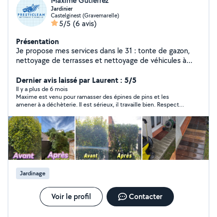
Maxime Gutierrez
Jardinier
Castelginest (Gravemarelle)
5/5
(6 avis)
Présentation
Je propose mes services dans le 31 : tonte de gazon,
nettoyage de terrasses et nettoyage de véhicules à
domicile ainsi que les canapés .Travail soigné, sérieux et
toujours avec le souci de bien faire. À bientôt !
Dernier avis laissé par Laurent : 5/5
Il y a plus de 6 mois
Maxime est venu pour ramasser des épines de pins et les
amener à a déchèterie. Il est sérieux, il travaille bien. Respect
aussi du tarif demandé même si il a fait un peu plus que les 2h
prévues. Il prends 20€ de l’heure. Je recommande.
Jardinage
Voir le profil
Contacter