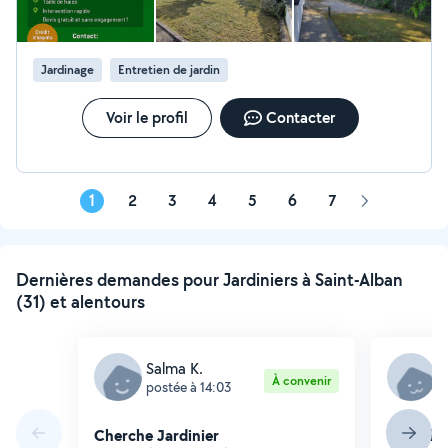
Jardinage
Entretien de jardin
Voir le profil
Contacter
1
2
3
4
5
6
7
Page
suivante
Dernières demandes pour Jardiniers à Saint-Alban
(31) et alentours
Salma K.
P
À convenir
postée à 14:03
p
Cherche Jardinier
Cherche 