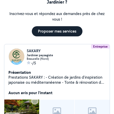
Jardinier ?
Inscrivez-vous et répondez aux demandes près de chez
vous !
Proposer mes services
Entreprise
SAKARY
Jardinier paysagiste
Beauzelle (Nord)
-/5
Présentation
Prestations SAKARY : - Création de jardins d'inspiration
japonaise ou méditerranéenne - Tonte & rénovation de
pelouses - Débroussaillage - Dégagement de terrains
avec robot RC - Taille & rabattage de haies - Elagage,
Aucun avis pour l'instant
rabattage & abattage d'arbres - Préparation de potager
- Nettoyage haute pression - Home staging extérieur -
Evacuation de déchets verts -50% en crédit d'impôt
avec avance immédiate, si les travaux sont éligibles aux