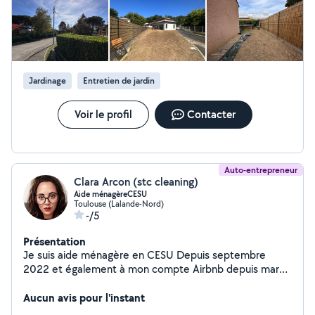
Jardinage
Entretien de jardin
Voir le profil
Contacter
Auto-entrepreneur
Clara Arcon (stc cleaning)
Aide ménagèreCESU
Toulouse (Lalande-Nord)
-/5
Présentation
Je suis aide ménagère en CESU Depuis septembre
2022 et également à mon compte Airbnb depuis mars
2025 Secteur nord toulousain, du lundi au vendredi de
9h à 16h Je fais bénéficier du crédit d'impôt ou l'avance
Aucun avis pour l'instant
immédiate également. N'hésitez pas je reste disponible