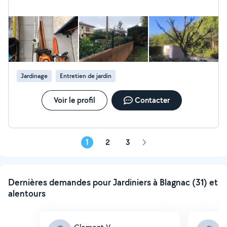
Nettoyage Karcher travaux multi-services ( peinture,
tapisserie, dépannage plomberie, carrelage, faïence)
tondeuse rotophil tronçonneuse taille haie
Jardinage
Entretien de jardin
Voir le profil
Contacter
1
2
3
Page
suivante
Dernières demandes pour Jardiniers à Blagnac (31) et
alentours