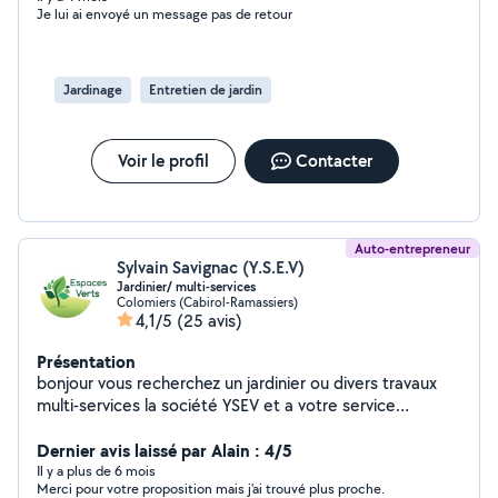
Je lui ai envoyé un message pas de retour
Jardinage
Entretien de jardin
Voir le profil
Contacter
Auto-entrepreneur
Sylvain Savignac (Y.S.E.V)
Jardinier/ multi-services
Colomiers (Cabirol-Ramassiers)
4,1/5
(25 avis)
Présentation
bonjour vous recherchez un jardinier ou divers travaux
multi-services la société YSEV et a votre service
TRAVAIL EN CESU PLUS (-50% crédit d'impôt) élagage
/ abattage Tonte de la pelouse taillage de haies
Dernier avis laissé par Alain : 4/5
débroussaillage coupe d'arbustes d'arbres et de
Il y a plus de 6 mois
Merci pour votre proposition mais j'ai trouvé plus proche.
branches évacuation des végétaux (remorque 4m3)