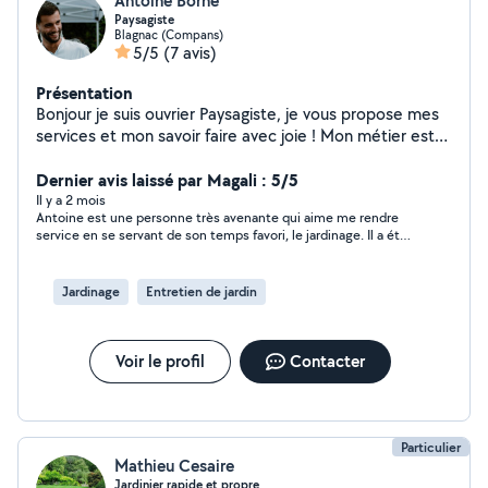
Antoine Borné
Paysagiste
Blagnac (Compans)
5/5
(7 avis)
Présentation
Bonjour je suis ouvrier Paysagiste, je vous propose mes
services et mon savoir faire avec joie ! Mon métier est
ma passion.
Dernier avis laissé par Magali : 5/5
Il y a 2 mois
Antoine est une personne très avenante qui aime me rendre
service en se servant de son temps favori, le jardinage. Il a été
de bon conseil et très efficace. Merci
Jardinage
Entretien de jardin
Voir le profil
Contacter
Particulier
Mathieu Cesaire
Jardinier rapide et propre