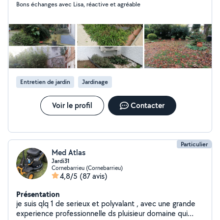
Bons échanges avec Lisa, réactive et agréable
Preparation de terrain pour un engazonnement -Pose de
gazon synthétique -Conduite de divers engins du bts -
Livraisons jusqu'à 1 tonne -Installation de treillis pour
plantes grimpantes -Installation de bâche anti
germination -Pose de paillage organique et minéral -
Plantation de haie -Plantation d'arbres -Elagage de
fruitiers et arbres d'ornement -Demoussage d'allees,
façades, murets -Passage du karsher -Création de
Entretien de jardin
Jardinage
potager surélevé -Taille architecturale -Desherbage -
Aménagement de balcon -Production et vente de
plants d'ornement -...
Voir le profil
Contacter
Particulier
Med Atlas
Jardi31
Cornebarrieu (Cornebarrieu)
4,8/5
(87 avis)
Présentation
je suis qlq 1 de serieux et polyvalant , avec une grande
experience professionnelle ds pluisieur domaine qui