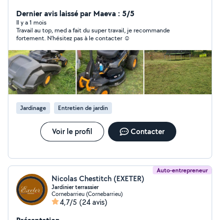
touche notre vie quotidien. satisfait ou bien rembourser
Dernier avis laissé par Maeva : 5/5
Il y a 1 mois
Travail au top, med a fait du super travail, je recommande
fortement. N’hésitez pas à le contacter ☺️
Jardinage
Entretien de jardin
Voir le profil
Contacter
Auto-entrepreneur
Nicolas Chestitch (EXETER)
Jardinier terrassier
Cornebarrieu (Cornebarrieu)
4,7/5
(24 avis)