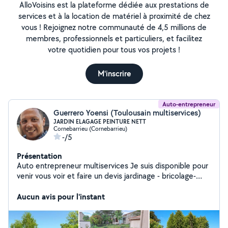
AlloVoisins est la plateforme dédiée aux prestations de
services et à la location de matériel à proximité de chez
vous ! Rejoignez notre communauté de 4,5 millions de
membres, professionnels et particuliers, et facilitez
votre quotidien pour tous vos projets !
M'inscrire
Auto-entrepreneur
Guerrero Yoensi (Toulousain multiservices)
JARDIN ELAGAGE PEINTURE NETT
Cornebarrieu (Cornebarrieu)
-/5
Présentation
Auto entrepreneur multiservices Je suis disponible pour
venir vous voir et faire un devis jardinage - bricolage-
petite maçonnerie- nettoyage toiture et terrasse
peinture JE VOUS INVITE A VISITER MA PAGE GOOGLE
Aucun avis pour l'instant
/ FACEBOOK TOULOUSAIN MULTISERVICES