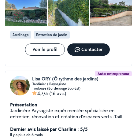
Jardinage
Entretien de jardin
Voir le profil
Contacter
Auto-entrepreneur
Lisa ORY (Ô rythme des jardins)
Jardinier / Paysagiste
Toulouse (Borderouge Sud-Est)
4,7/5
(16 avis)
Présentation
Jardinière Paysagiste expérimentée spécialisée en
entretien, rénovation et création d'espaces verts -Taille
de haie -Tonte et débroussaillage -Création et entretien
de massifs -Évacuation de déchets verts -Arrosage en
Dernier avis laissé par Charline : 5/5
goutte à goutte et programmation -Scarification -
Il y a plus de 6 mois