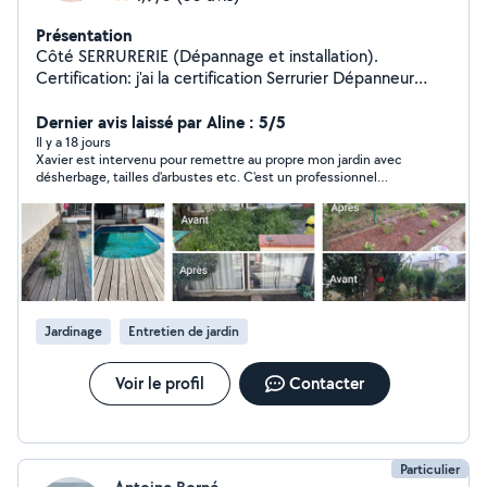
Présentation
Côté SERRURERIE (Dépannage et installation).
Certification: j'ai la certification Serrurier Dépanneur
Installateur. Ouverture d'urgence porte fermée ou
claquée 24/24. Remplacement de cylindres toutes
Dernier avis laissé par Aline : 5/5
marques. Installation de verrous et serrures. Côté
Il y a 18 jours
Xavier est intervenu pour remettre au propre mon jardin avec
JARDIN (entretien et remise au propre). CESU possible
désherbage, tailles d'arbustes etc. C'est un professionnel
(crédit d'impôt à 50%) Tonte de pelouse et
ponctuel et agréable, très consciencieux dans son travail. Je
débroussaillage. Tailles de haies arbustes et rosiers.
suis contente du résultat, et ferai de nouveau appel à lui sans
Évacuation des déchets verts. Dechetterie
aucun doute. Le plus : l'évacuation des déchets est comprise
dans la prestation, ce qui rend le tarif vraiment attractif.
Jardinage
Entretien de jardin
Voir le profil
Contacter
Particulier