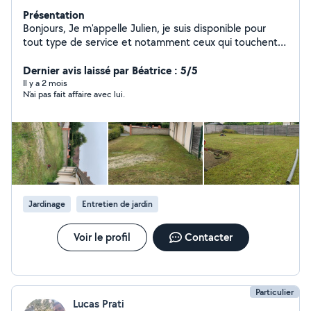
Présentation
Bonjours, Je m'appelle Julien, je suis disponible pour
tout type de service et notamment ceux qui touchent à
l'entretien extérieur. Je dispose de tout le matériel
nécessaire et d'une remorque pour évacuer les
Dernier avis laissé par Béatrice : 5/5
déchets. J'ai un tarif à l'heure où bien on peux faire un
Il y a 2 mois
N’ai pas fait affaire avec lui.
tarif global après avoir eu des photo ou rdv sur place.
Bonne journée.
Jardinage
Entretien de jardin
Voir le profil
Contacter
Particulier
Lucas Prati