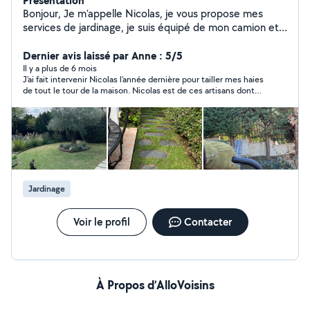
Présentation
Bonjour, Je m'appelle Nicolas, je vous propose mes
services de jardinage, je suis équipé de mon camion et
de tous le matériel nécessaire pour l'entretien de vôtre
jardin . Retrouvez nous sur Google à -> Exeter
Dernier avis laissé par Anne : 5/5
Cornebarrieu À très vite
Il y a plus de 6 mois
J'ai fait intervenir Nicolas l'année dernière pour tailler mes haies
de tout le tour de la maison. Nicolas est de ces artisans dont
on ne peut plus se passer après. La preuve, il est revenu cette
année. Les prix sont plus que raisonnables, les devis rapides, le
travail de qualité et puis il est tellement gentil. Bref je ne peux
que vous le recommander
Jardinage
Voir le profil
Contacter
À Propos d’AlloVoisins