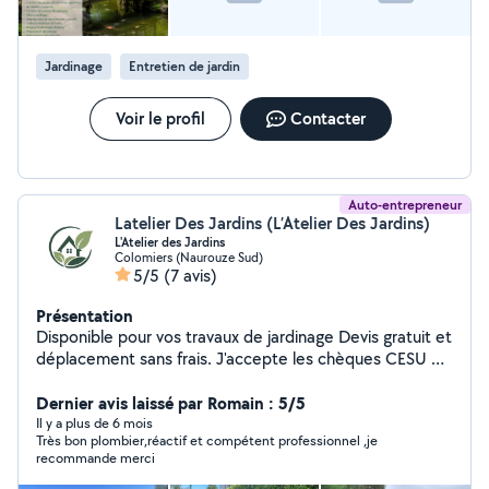
services à la personne (dans la limite de 5000 euros /
an) Matériel 100% électrique (*), moins bruyant & non
polluant. (*) : hors broyeur de végétaux & matériels de
Jardinage
Entretien de jardin
location.
Voir le profil
Contacter
Auto-entrepreneur
Latelier Des Jardins (L’Atelier Des Jardins)
L'Atelier des Jardins
Colomiers (Naurouze Sud)
5/5
(7 avis)
Présentation
Disponible pour vos travaux de jardinage Devis gratuit et
déplacement sans frais. J'accepte les chèques CESU et
je travaille en CESU. Bonus : profitez de 50 % de crédit
d'impôt, et ne payez que la moitié de la facture !
Dernier avis laissé par Romain : 5/5
Il y a plus de 6 mois
Très bon plombier,réactif et compétent professionnel ,je
recommande merci