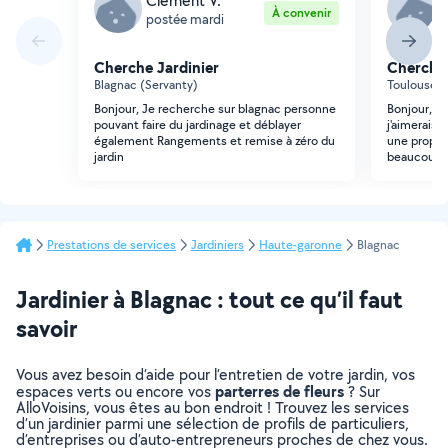
Clement V.
S
À convenir
postée mardi
p
Cherche Jardinier
Cherche 
Blagnac (Servanty)
Toulouse (
Bonjour, Je recherche sur blagnac personne
Bonjour, j'
pouvant faire du jardinage et déblayer
j'aimerais 
également Rangements et remise à zéro du
une proposi
jardin
beaucoup
Prestations de services
Jardiniers
Haute-garonne
Blagnac
Jardinier à Blagnac : tout ce qu’il faut
savoir
Vous avez besoin d’aide pour l’entretien de votre jardin, vos
parterres de fleurs
espaces verts ou encore vos
? Sur
AlloVoisins, vous êtes au bon endroit ! Trouvez les services
d’un jardinier parmi une sélection de profils de particuliers,
d’entreprises ou d’auto-entrepreneurs proches de chez vous.