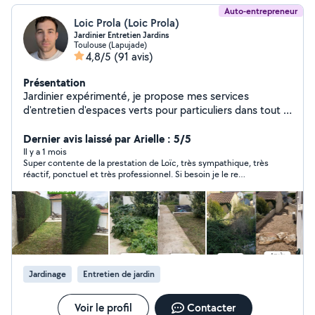
Auto-entrepreneur
Loic Prola (Loic Prola)
Jardinier Entretien Jardins
Toulouse (Lapujade)
4,8/5
(91 avis)
Présentation
Jardinier expérimenté, je propose mes services
d'entretien d'espaces verts pour particuliers dans tout le
31. Prestations proposées : Tonte de pelouse
(tondeuse et grandes surfaces au tracteur)
Dernier avis laissé par Arielle : 5/5
Débroussaillage Taille de haies Soufflage de feuilles
Il y a 1 mois
Super contente de la prestation de Loïc, très sympathique, très
Désherbage et entretien général Je possède tout le
réactif, ponctuel et très professionnel. Si besoin je le re
matériel professionnel nécessaire J'ai un camion pour
solliciterai et je le recommande sans problème.
l'évacuation des déchets verts Plusieurs années
d'expérience Intervention rapide dans tout le 31 (Haute-
Garonne) Devis gratuit sur demande
Jardinage
Entretien de jardin
Voir le profil
Contacter