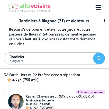
Jardiniers à Blagnac (31) et alentours
Besoin d'aide pour entretenir votre jardin et votre
parterre de fleurs ? Retrouvez rapidement le jardinier
qu'il vous faut sur AlloVoisins ! Postez votre demande
en 2 clics...
Jardinier
Reche
à Blagnac (31)
32 Particuliers et 22 Professionnels répondent
-
4,7/5
(755 avis)
Auto-entrepreneur
Xavier Chavanneau (XAVIER SERRURIER 31 DEPANNAGE MULTISERVICES)
Jardinage et Serrurerie
Toulouse (La Salade)
4,9/5
(35 avis)