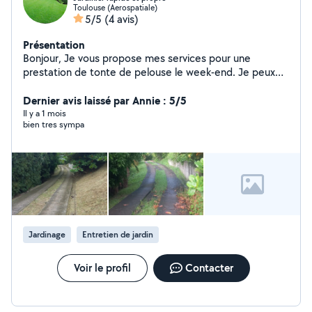
Toulouse (Aerospatiale)
5/5
(4 avis)
Présentation
Bonjour, Je vous propose mes services pour une
prestation de tonte de pelouse le week-end. Je peux
intervenir pour l'entretien complet de votre jardin :
tonte de la pelouse, ramassage des déchets verts et
Dernier avis laissé par Annie : 5/5
remise en état pour un rendu propre et soigné. Je
Il y a 1 mois
bien tres sympa
m'adapte à la surface et à vos besoins afin de vous
garantir un travail sérieux et efficace. N'hésitez pas à me
préciser vos disponibilités ainsi que la superficie du
terrain afin que je puisse vous proposer un tarif adapté.
À bientôt.
Jardinage
Entretien de jardin
Voir le profil
Contacter