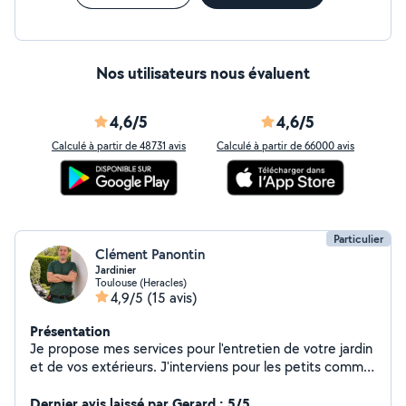
Nos utilisateurs nous évaluent
4,6/5
4,6/5
Calculé à partir de 48731 avis
Calculé à partir de 66000 avis
Particulier
Clément Panontin
Jardinier
Toulouse (Heracles)
4,9/5
(15 avis)
Présentation
Je propose mes services pour l'entretien de votre jardin
et de vos extérieurs. J'interviens pour les petits comme
les plus gros travaux ponctuels : tonte de pelouse taille
de haies débroussaillage désherbage ramassage de
Dernier avis laissé par Gerard : 5/5