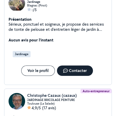
Jardinage
Blagnac (Pinot)
-/5
Présentation
Sérieux, ponctuel et soigneux, je propose des services
de tonte de pelouse et d'entretien léger de jardin à
Toulouse et ses environs. Je m'engage à réaliser un
travail propre et de qualité
Aucun avis pour l'instant
Jardinage
Voir le profil
Contacter
Auto-entrepreneur
Christophe Cazaux (cazaux)
JARDINAGE BRICOLAGE PEINTURE
Toulouse (La Salade)
4,9/5
(17 avis)