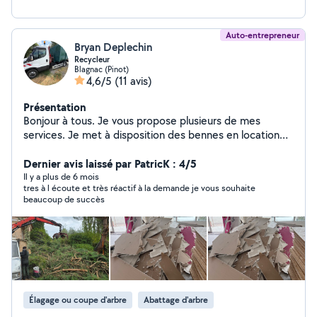
Auto-entrepreneur
Bryan Deplechin
Recycleur
Blagnac (Pinot)
4,6/5
(11 avis)
Présentation
Bonjour à tous. Je vous propose plusieurs de mes
services. Je met à disposition des bennes en location
pour tout types de déchets. N'hésitez pas à me
contacter.
Dernier avis laissé par PatricK : 4/5
Il y a plus de 6 mois
tres à l écoute et très réactif à la demande je vous souhaite
beaucoup de succès
Élagage ou coupe d'arbre
Abattage d'arbre