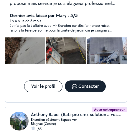
propose mais service je suis élagueur professionnel
depuis 9 ans Mais prestations espace vert - élagage -
abattage - étêtage - taille de haie - débroussaillage -
Dernier avis laissé par Mary : 5/5
nettoyage - entretien des espaces et massifs -
Il y a plus de 6 mois
Je n'ai pas fait affaire avec Mr Brandon car dès l'annonce mise,
enlèvement des nids de chenilles - tente de pelouse -
j'ai pris la 1ère personne pour la tonte de jardin car je craignais la
intervention sur arbres dangereux avec nacelle -
pluie.. J'ai donc remercié toutes les "mains tendues" mais j'ai
dessouchage - évacuation des déchets verts et gravats
oublié de "retirer mon annonce" ce qui fait que d'autres
- nettoyage au karcher haut pression(façades, murette,
personnes ont répondu.. C'est fait maintenant.. Mais mis 5
Etoiles pour la réponse faite car certains Voisins ne répondent
dallage, sol terrasse, nettoyage piscine
pas.. Donc, ce Monsieur me paraît sérieux, disponible
prévenant.. Merci. Mary
Voir le profil
Contacter
Auto-entrepreneur
Anthony Bauer (Bati-pro cmz solution a vos projets)
Entretien bâtiment Espace ver
Blagnac (Centre)
-/5