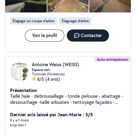
Élagage ou coupe d'arbre
Élaguage d'arbre
Voir le profil
Contacter
Auto-entrepreneur
Antoine Weiss (WEISS)
Espace vert
Toulouse (Ginestous)
4/5
(4 avis)
Présentation
Taille haie - debrousaillage - tonde pelouse - abattage -
dessouchage -taille arbustes - nettoyage façades -
nettoyage haute pression -petit bricolage
Dernier avis laissé par Jean-Marie : 3/5
Il y a 1 mois
trop loin l