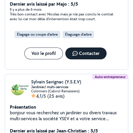
Dernier avis laissé par Majo : 5/5
Il y a plus de 6 mois
Très bon contact avec Nicolas mais je n'ai pas conclu le contrat
avec lui car mon délai d'intervention était trop court.
Élagage ou coupe d'arbre
Élaguage d'arbre
Voir le profil
Contacter
Auto-entrepreneur
Sylvain Savignac (Y.S.E.V)
Jardinier/ multi-services
Colomiers (Cabirol-Ramassiers)
4,1/5
(25 avis)
Présentation
bonjour vous recherchez un jardinier ou divers travaux
multi-services la société YSEV et a votre service
TRAVAIL EN CESU PLUS (-50% crédit d'impôt) élagage
/ abattage Tonte de la pelouse taillage de haies
Dernier avis laissé par Jean-Christian : 5/5