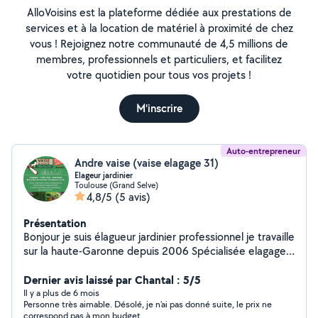
AlloVoisins est la plateforme dédiée aux prestations de
services et à la location de matériel à proximité de chez
vous ! Rejoignez notre communauté de 4,5 millions de
membres, professionnels et particuliers, et facilitez
votre quotidien pour tous vos projets !
M'inscrire
Auto-entrepreneur
Andre vaise (vaise elagage 31)
Elageur jardinier
Toulouse (Grand Selve)
4,8/5
(5 avis)
Présentation
Bonjour je suis élagueur jardinier professionnel je travaille
sur la haute-Garonne depuis 2006 Spécialisée elagage
difficile travaille à la corde ou nacelle pour plus de
sécurité N'hésitez pas à demander à devis gratuit
Dernier avis laissé par Chantal : 5/5
Il y a plus de 6 mois
Personne très aimable. Désolé, je n'ai pas donné suite, le prix ne
correspond pas à mon budget .