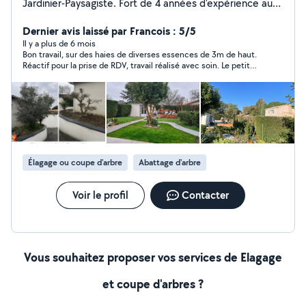
Jardinier-Paysagiste. Fort de 4 années d'expérience au
sein d'une entreprise paysagiste , je mets aujourd'hui
mes compétences au service des particuliers et des
Dernier avis laissé par Francois : 5/5
professionnels à travers ma micro-entreprise.
Il y a plus de 6 mois
Bon travail, sur des haies de diverses essences de 3m de haut.
Prestations proposées: Entretien complet des espaces
Réactif pour la prise de RDV, travail réalisé avec soin. Le petit
verts Taille de haies et arbustes Tonte régulière des
plus : Prend les eCESU, c'est pratique pour le réglement.
pelouses Gros débroussaillage Élagage Aménagement
et création paysagère Engagements Chaque
intervention est réalisée avec soin, dans le respect de
vos besoins et de votre environnement, afin de vous
garantir un extérieur propre, soigné et agréable à vivre.
Je travaille avec la coopérative( INTERSERVICES ),
Élagage ou coupe d'arbre
Abattage d'arbre
offrant à mes clients l'avantage du crédit d'impôt
immédiat de 50 %, ainsi que des solutions de paiement
en CESU et e-CESU.
Voir le profil
Contacter
Vous souhaitez proposer vos services de Elagage
et coupe d'arbres ?