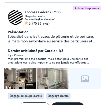
Auto-entrepreneur
Thomas Galvan (EMG)
Plaquiste peintre
Aucamville (Les Violettes)
3,7/5
(3 avis)
Présentation
Spécialisé dans les travaux de plâtrerie et de peinture,
je mets mon savoir-faire au service des particuliers et
des professionnels pour tous leurs projets de rénovation
et d'aménagement intérieur. De la préparation des
Dernier avis laissé par Carole : 1/5
surfaces à la finition, j'assure la pose de plaques de
Il y a 2 mois
Mon premier avis était positif , mais c’était pour une partie des
plâtre, l'enduisage, le lissage des murs et plafonds, ainsi
prestations car la plus importante n’a pas jamais été effectuée
que l'application de peintures de qualité pour un rendu
malgré de nombreuses relances ( création du robinet
soigné et durable. Soucieux du détail, je m'engage à
extérieur),Elle constituait la partie la plus technique des
fournir un travail propre, réalisé dans les délais et
travaux prévus dans le devis !Une solution m’avait été promise
(mise en relation avec un plombier), mais cet engagement n’a
adapté à vos besoins, afin de valoriser et embellir vos
pas été tenu. Mes courriers recommandés sont restés sans
espaces de vie ou de travail.
effet et j’ai donc engagé les démarches nécessaires pour faire
valoir mes droits.
Élagage ou coupe d'arbre
Élaguage d'arbre