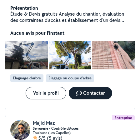
Présentation
Étude & Devis gratuits Analyse du chantier, évaluation
des contraintes d'accès et établissement d'un devis
détaillé des travaux a réaliser avec planning
d'intervention rapide intervention d'urgence avec
Aucun avis pour l'instant
nacelle non facturé
Élaguage d'arbre
Élagage ou coupe d'arbre
Voir le profil
Contacter
Entreprise
Majid Maz
Serrurerie - Contrôle d'Accès
Toulouse (Les Capelles)
5/5
(5 avis)