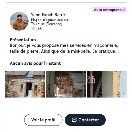
Auto-entrepreneur
Yann-Fanch Barré
Maçon, élagueur, sableur
Toulouse (Fleurance)
-/5
Présentation
Bonjour, je vous propose mes services en maçonnerie,
taille de pierre. Ainsi que de la mini-pelle. Je pratique
aussi le sablage de façades. je suis également spécialisé
dans l'entretien d'espace vert. L'élagage et la coupe
Aucun avis pour l'instant
d'arbres n'hésitez pas à me contacter. cordialement
Voir le profil
Contacter