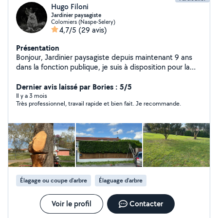
Hugo Filoni
Jardinier paysagiste
Colomiers (Naspe-Selery)
4,7/5
(29 avis)
Présentation
Bonjour, Jardinier paysagiste depuis maintenant 9 ans
dans la fonction publique, je suis à disposition pour la
tonte , la taille , la plantation, l abattage et tout ce qui
peut toucher au jardinage. Personne sérieuse,
Dernier avis laissé par Bories : 5/5
travailleuse, motivé et ponctuel disponible en fin de
Il y a 3 mois
Très professionnel, travail rapide et bien fait. Je recommande.
journée et un week sur deux. N hésitez pas à me
contactez
Élagage ou coupe d'arbre
Élaguage d'arbre
Voir le profil
Contacter