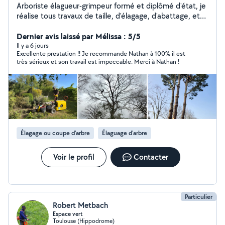
Arboriste élagueur-grimpeur formé et diplômé d'état, je
réalise tous travaux de taille, d'élagage, d'abattage, et
de démontage d'arbres du plus simple au plus
complexe. Passionné et respectueux de l'arbre et de
Dernier avis laissé par Mélissa : 5/5
son milieu, je suis à votre écoute pour vous conseiller au
Il y a 6 jours
Excellente prestation !! Je recommande Nathan à 100% il est
mieux dans la gestion de votre patrimoine arboré. Je
très sérieux et son travail est impeccable. Merci à Nathan !
propose également la taille et le rabattage de haies, le
débroussaillage et le broyage de branches. N'hésitez
pas à me contacter pour toute demande. Assurance
professionnelle toutes hauteurs, travaux sur corde ou en
nacelle.
Élagage ou coupe d'arbre
Élaguage d'arbre
Voir le profil
Contacter
Particulier
Robert Metbach
Espace vert
Toulouse (Hippodrome)