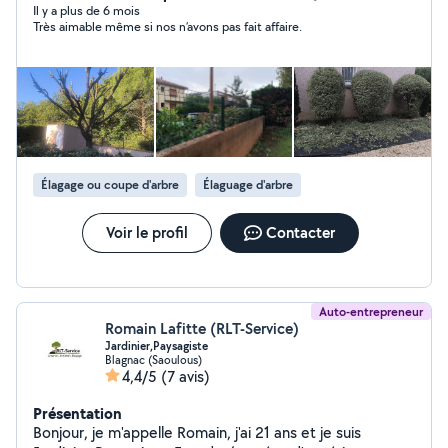
débroussaillage coupe d'arbustes d'arbres et de
Il y a plus de 6 mois
Très aimable même si nos n’avons pas fait affaire.
branches évacuation des végétaux (remorque 4m3)
Nettoyage Karcher travaux multi-services ( peinture,
tapisserie, dépannage plomberie, carrelage, faïence)
tondeuse rotophil tronçonneuse taille haie
Élagage ou coupe d'arbre
Élaguage d'arbre
Voir le profil
Contacter
Auto-entrepreneur
Romain Lafitte (RLT-Service)
Jardinier,Paysagiste
Blagnac (Saoulous)
4,4/5
(7 avis)
Présentation
Bonjour, je m'appelle Romain, j'ai 21 ans et je suis