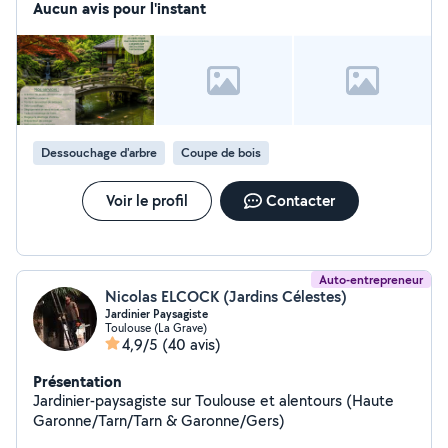
avec robot RC - Taille & rabattage de haies - Elagage,
Aucun avis pour l'instant
rabattage & abattage d'arbres - Préparation de potager
- Nettoyage haute pression - Home staging extérieur -
Evacuation de déchets verts -50% en crédit d'impôt
avec avance immédiate, si les travaux sont éligibles aux
services à la personne (dans la limite de 5000 euros /
an) Matériel 100% électrique (*), moins bruyant & non
polluant. (*) : hors broyeur de végétaux & matériels de
Dessouchage d'arbre
Coupe de bois
location.
Voir le profil
Contacter
Auto-entrepreneur
Nicolas ELCOCK (Jardins Célestes)
Jardinier Paysagiste
Toulouse (La Grave)
4,9/5
(40 avis)
Présentation
Jardinier-paysagiste sur Toulouse et alentours (Haute
Garonne/Tarn/Tarn & Garonne/Gers)