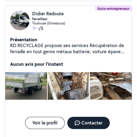
Auto-entrepreneur
Didier Redoute
Ferrailleur
Toulouse (Ginestous)
-/5
Présentation
RD RECYCLAGE propose ses services Récupération de
ferraille en tout genre métaux batterie, voiture épave
matériel agricole Possibilité de pose de benne Espaces
Verts tonte de pelouse élagage taille de haie
Aucun avis pour l'instant
Voir le profil
Contacter