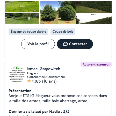
Élagage ou coupe d'arbre
Coupe de bois
Voir le profil
Contacter
Auto-entrepreneur
Ismael Gargowitch
Elagueur
Cornebarrieu (Cornebarrieu)
4,8/5
(10 avis)
Présentation
Bonjour ETS IG élagueur vous propose ses services dans
la taille des arbres, taille haie abattage, arbre,
dangereux, enlèvement de déchets débroussaillage
travaux effectués avec nacelle
Dernier avis laissé par Nadia : 5/5