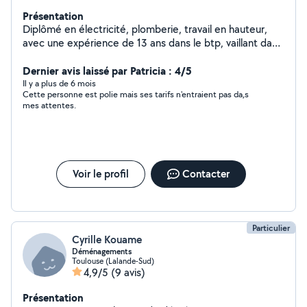
Présentation
Diplômé en électricité, plomberie, travail en hauteur,
avec une expérience de 13 ans dans le btp, vaillant dans
l'exécution des tâches, je vous propose mes services
liés à ces domaines, je propose aussi des travaux pour
Dernier avis laissé par Patricia : 4/5
arranger votre jardin, couper des haies, tondre la
Il y a plus de 6 mois
Cette personne est polie mais ses tarifs n'entraient pas da,s
pelouse, montage de meubles, tout ce qui touche à la
mes attentes.
manutention
Voir le profil
Contacter
Particulier
Cyrille Kouame
Déménagements
Toulouse (Lalande-Sud)
4,9/5
(9 avis)
Présentation