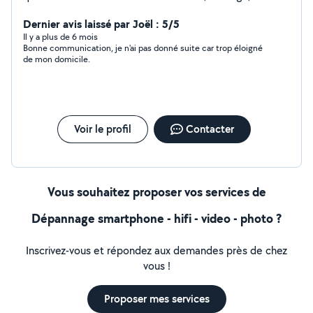
jardinage, refaire la peinture, spectacle (cracheur de
feu), déménagement, je n'ai pas peur de sortir de ma
Dernier avis laissé par Joël : 5/5
zone de confort, vous pouvez me contacter au
Il y a plus de 6 mois
Bonne communication, je n'ai pas donné suite car trop éloigné
O7.72.O7.76.14
de mon domicile.
Voir le profil
Contacter
Vous souhaitez proposer vos services de
Dépannage smartphone - hifi - video - photo ?
Inscrivez-vous et répondez aux demandes près de chez
vous !
Proposer mes services