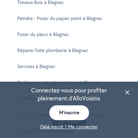
Travaux Bois à Blagnac
Peindre - Poser du papier peint à Blagnac
Poser du placo à Blagnac
Réparer fuite plomberie à Blagnac
Serrures à Blagnac
Jardinage - entretien potager à Blagnac
Connectez-vous pour profiter
pleinement d'AlloVoisins
Aménagement du jardin à Blagnac
M'inscrire
Tonte de gazon - Débroussaillage à Blagnac
Carte
Déjà inscrit ? Me connecter
Couper les arbres à Blagnac