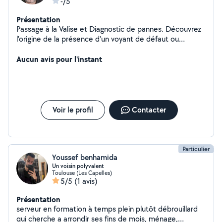
-/5
Présentation
Passage à la Valise et Diagnostic de pannes. Découvrez
l'origine de la présence d'un voyant de défaut ou
anomalie (moteur, airbag, ABS, ESP, FAP (filtre à
particules), antidémarrage, BSI, UCH, antipollution,
Aucun avis pour l'instant
boîte auto, injecteurs etc). Toutes Marque...
Voir le profil
Contacter
Particulier
Youssef benhamida
Un voisin polyvalent
Toulouse (Les Capelles)
5/5
(1 avis)
Présentation
serveur en formation à temps plein plutôt débrouillard
qui cherche a arrondir ses fins de mois, ménage,