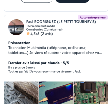
Auto-entrepreneur
Paul RODRIGUEZ (LE PETIT TOURNEVIS)
Technicien multimédia
Cornebarrieu (Cornebarrieu)
4,5/5
(2 avis)
Présentation
Technicien Multimédia (téléphone, ordinateur,
tablettes...) Je viens récupérer votre appareil chez vous
et vous délivre un devis initial. Ensuite j'effectue un
diagnostic précis et vous envoie le devis final. Si vous
Dernier avis laissé par Maude : 5/5
l'acceptez, je répare, teste et vous ramène votre
Il y a plus de 6 mois
Tout es parfait ! Je vous recommande vivement Paul.
appareil. Si le devis ne vous convient pas, je vous
ramène votre appareil et vous n'êtes pas facturé.