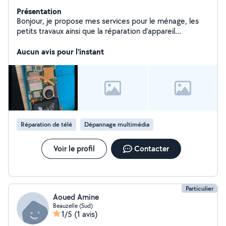
Présentation
Bonjour, je propose mes services pour le ménage, les
petits travaux ainsi que la réparation d'appareil
électronique . Sérieux efficace et disponible
rapidement. Je n'ai pas encore d avis je suis nouveau
Aucun avis pour l'instant
donnez moi ma chance vous serez pas déçu
Réparation de télé
Dépannage multimédia
Voir le profil
Contacter
Particulier
Aoued Amine
Beauzelle (Sud)
1/5
(1 avis)