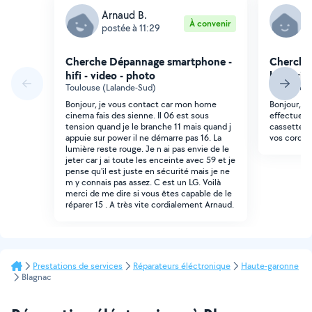
Arnaud B.
P
À convenir
postée à 11:29
p
Cherche Dépannage smartphone -
Cherche
hifi - video - photo
hifi - vi
Toulouse (Lalande-Sud)
Toulouse (
Bonjour, je vous contact car mon home
Bonjour, Bo
cinema fais des sienne. Il 06 est sous
effectuer: 
tension quand je le branche 11 mais quand j
cassette: i
appuie sur power il ne démarre pas 16. La
vos cordes?
lumière reste rouge. Je n ai pas envie de le
jeter car j ai toute les enceinte avec 59 et je
pense qu'il est juste en sécurité mais je ne
m y connais pas assez. C est un LG. Voilà
merci de me dire si vous êtes capable de le
réparer 15 . A très vite cordialement Arnaud.
Prestations de services
Réparateurs éléctronique
Haute-garonne
Blagnac