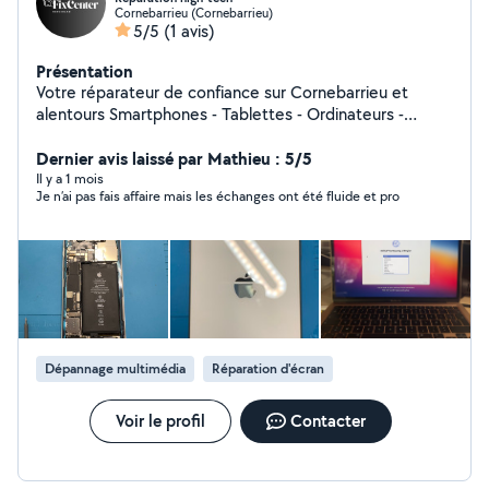
Cornebarrieu (Cornebarrieu)
5/5
(1 avis)
Présentation
Votre réparateur de confiance sur Cornebarrieu et
alentours Smartphones - Tablettes - Ordinateurs -
Consoles - Dépannage informatique 63 Route de
Pibrac, 31700 Cornebarrieu
Dernier avis laissé par Mathieu : 5/5
Il y a 1 mois
Je n’ai pas fais affaire mais les échanges ont été fluide et pro
Dépannage multimédia
Réparation d'écran
Voir le profil
Contacter