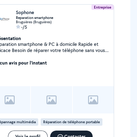
Entreprise
Sophone
Reparation smartphone
Bruguières (Bruguières)
-/5
ésentation
aration smartphone & PC à domicile Rapide et
e réparer votre téléphone sans vous
placer ? J'interviens directement chez vous autour
se Remplacement d'écran (iPhone /
cun avis pour l'instant
erie, connecteur de charge, caméra
ic rapide Intervention souvent en moins de 30
ention dans un
 aménagé Travail propre, pièces de qualité Prix
parents et compétitifs Disponible rapidement
ntactez-moi pour un devis
épannage multimédia
Réparation de téléphone portable
Voir le profil
Contacter