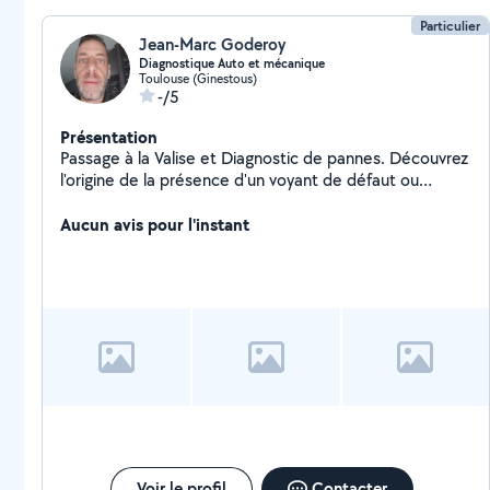
Particulier
Jean-Marc Goderoy
Diagnostique Auto et mécanique
Toulouse (Ginestous)
-/5
Présentation
Passage à la Valise et Diagnostic de pannes. Découvrez
l'origine de la présence d'un voyant de défaut ou
anomalie (moteur, airbag, ABS, ESP, FAP (filtre à
particules), antidémarrage, BSI, UCH, antipollution,
Aucun avis pour l'instant
boîte auto, injecteurs etc). Toutes Marque...
Voir le profil
Contacter