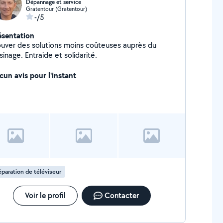
Dépannage et service
Gratentour (Gratentour)
-/5
ésentation
ouver des solutions moins coûteuses auprès du
sinage. Entraide et solidarité.
cun avis pour l'instant
paration de téléviseur
Voir le profil
Contacter