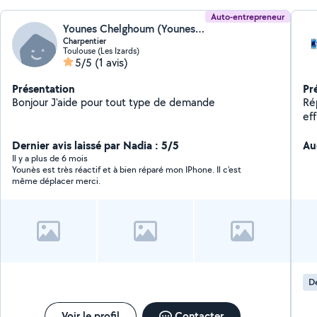
Auto-entrepreneur
Younes Chelghoum (Younes Chelghoum)
Charpentier
Toulouse (Les Izards)
5/5
(1 avis)
Présentation
Pr
Bonjour J'aide pour tout type de demande
Rép
efficace Besoin d
dé
Dernier avis laissé par Nadia : 5/5
de Toulou
Au
Samsung) Batt
Il y a plus de 6 mois
Younès est très réactif et à bien réparé mon IPhone. Il c'est
Diagnost
même déplacer merci.
min Matériel professionnel interv
véhicule
trans
co
D
Voir le profil
Contacter