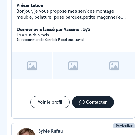
Présentation
Bonjour, je vous propose mes services montage
meuble, peinture, pose parquet,petite maçonnerie,
petite plomberie vous pouvez me joindre au zero sept,
soixante huit,quinze, trente quatre, quatre vingt dix,n
Dernier avis laissé par Yassine : 5/5
hésitez pas à m'appeler sa sera plus simple pour
Il y a plus de 6 mois
Je recommande Yannick Excellent travail !
discuter pour les travaux à faire.
Voir le profil
Contacter
Particulier
Sylvie Rufau