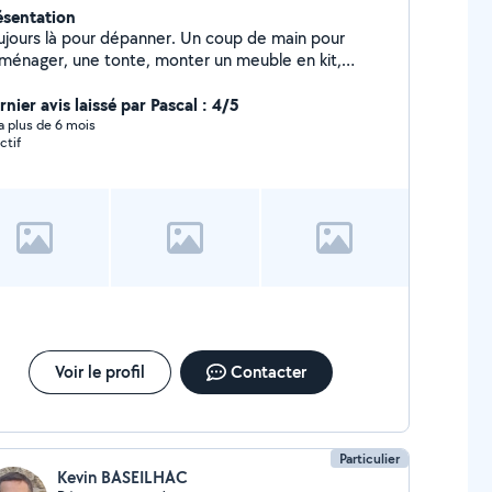
ésentation
urs là pour dépanner. Un coup de main pour
ménager, une tonte, monter un meuble en kit,
er des trous ou les reboucher,.. Un berger suisse
emelle) à la maison qui peux aussi être de bonne
nier avis laissé par Pascal : 4/5
pagnie pour tout chien agréable à vivre. Maîtrise
y a plus de 6 mois
ctif
 l'informatique et de ses outils: retouche et montage
oto (photoshop), téléchargements, logiciels,
cupération et réparation de données, etc..
Voir le profil
Contacter
Particulier
Kevin BASEILHAC