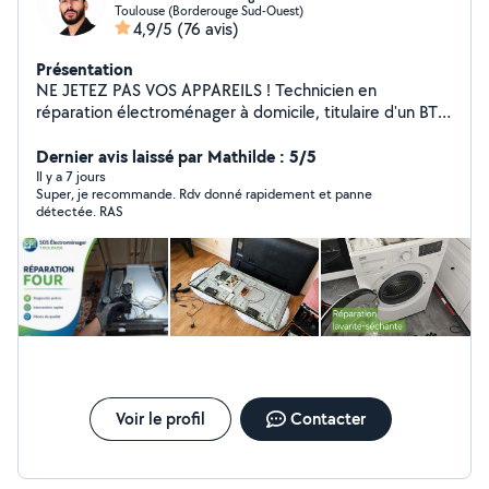
Toulouse (Borderouge Sud-Ouest)
4,9/5
(76 avis)
Présentation
NE JETEZ PAS VOS APPAREILS ! Technicien en
réparation électroménager à domicile, titulaire d'un BTS
Systèmes Numériques et d'un diplôme niveau 4 de
Technicien Électroménager. J'interviens sur Toulouse et
Dernier avis laissé par Mathilde : 5/5
ses environs pour diagnostiquer et réparer vos appareils
Il y a 7 jours
Super, je recommande. Rdv donné rapidement et panne
: lave-linge, sèche-linge,lave-vaisselle, four, téléviseur et
détectée. RAS
plus encore. Rapide, soigneux et transparent, je vous
explique clairement la panne avant toute intervention.
Années d'expériences : 5ans Auto-entrepreneur
déclaré, assuré en Responsabilité Civile Professionnelle.
Voir le profil
Contacter