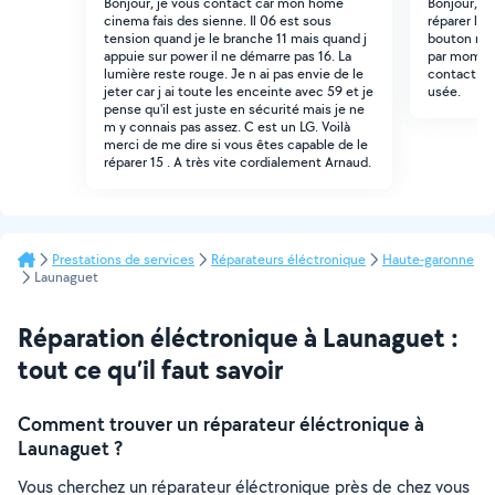
Bonjour, je vous contact car mon home
Bonjour, J
cinema fais des sienne. Il 06 est sous
réparer le
tension quand je le branche 11 mais quand j
bouton rép
appuie sur power il ne démarre pas 16. La
par moment
lumière reste rouge. Je n ai pas envie de le
contact à 
jeter car j ai toute les enceinte avec 59 et je
usée.
pense qu'il est juste en sécurité mais je ne
m y connais pas assez. C est un LG. Voilà
merci de me dire si vous êtes capable de le
réparer 15 . A très vite cordialement Arnaud.
Prestations de services
Réparateurs éléctronique
Haute-garonne
Launaguet
Réparation éléctronique à Launaguet :
tout ce qu’il faut savoir
Comment trouver un réparateur éléctronique à
Launaguet ?
Vous cherchez un réparateur éléctronique près de chez vous