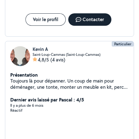
Voir le profil
Contacter
Particulier
Kevin A
Saint-Loup-Cammas (Saint-Loup-Cammas)
4,8/5
(4 avis)
Présentation
Toujours là pour dépanner. Un coup de main pour
déménager, une tonte, monter un meuble en kit, percer
des trous ou les reboucher,.. Un berger suisse (femelle)
à la maison qui peux aussi être de bonne compagnie
Dernier avis laissé par Pascal : 4/5
pour tout chien agréable à vivre. Maîtrise de
Il y a plus de 6 mois
Réactif
l'informatique et de ses outils: retouche et montage
photo (photoshop), téléchargements, logiciels,
récupération et réparation de données, etc..