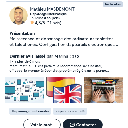
Particulier
Mathieu MASDEMONT
Dépannage informatique
Toulouse (Lapujade)
4,8/5
(11 avis)
Présentation
Maintenance et dépannage des ordinateurs tablettes
et téléphones. Configuration d'appareils électroniques :
Montres connectées, décodeurs tv, boîtiers divers,
appareils divers Transfert de données Formation
Dernier avis laissé par Marina : 5/5
utilisation de l'IA ou réalisation de logiciels IA Aide aux
Il y a plus de 6 mois
Merci Mathieu ! C’est parfait! Je recommande sans hésiter,
démarches administratives (CAF, AMELI, EMPLOI,
efficace, le premier à répondre, problème réglé dans la journée
CRÉATION ENTREPRISE, DOSSIERS RETRAITE, CARTE
même de la demande. Je n’avais plus de pc après 20 minutes
GRISES IDENTITÉ PASSEPORT, RENOUVELLEMENT
passées avec Mathieu tout refonctionnait et tout était prêt
TITRES DE SEJOUR, Etc) Installation Word, Excel,
pour repartir du bon pied, donc le docteur des pc! Merci merci
merci
Powerpoint à bas prix PAS D'OUVERTURE D'APPAREILS
POUR REPARATION MES PRIX SONT RELATIVEMENT
CORRECTES ET NON EXCESSIFS (DEPLACEMENT
COMPRIS DANS LE FORFAIT)
Dépannage multimédia
Réparation de télé
Voir le profil
Contacter