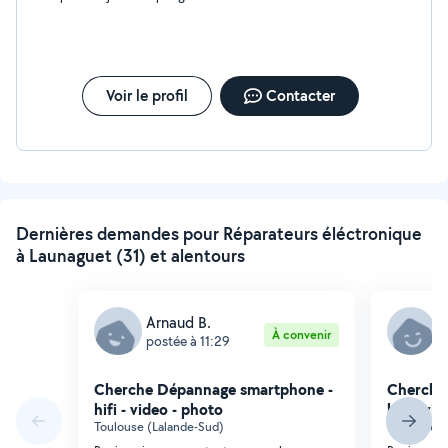
Voir le profil
Contacter
Dernières demandes pour Réparateurs éléctronique
à Launaguet (31) et alentours
Arnaud B.
S
À convenir
postée à 11:29
p
Cherche Dépannage smartphone -
Cherche
hifi - video - photo
hifi - vi
Toulouse (Lalande-Sud)
Toulouse (