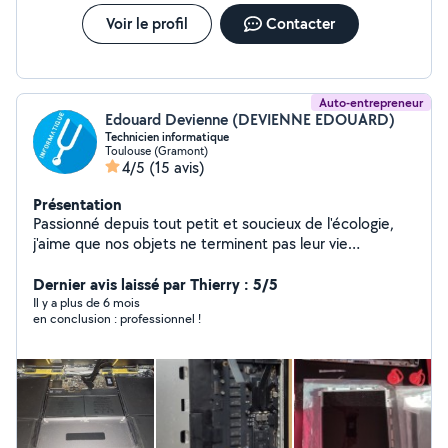
Voir le profil
Contacter
Auto-entrepreneur
Edouard Devienne (DEVIENNE EDOUARD)
Technicien informatique
Toulouse (Gramont)
4/5
(15 avis)
Présentation
Passionné depuis tout petit et soucieux de l'écologie,
j'aime que nos objets ne terminent pas leur vie
prématurément. C'est pourquoi il est naturel pour moi
et depuis toujours d'être un peu le magicien dont vous
Dernier avis laissé par Thierry : 5/5
avez besoin. Je privilégie particulièrement la relation
Il y a plus de 6 mois
en conclusion : professionnel !
clientèle pour répondre le plus rapidement au plus prêt
de votre besoin. Plus de 15 ans dans le dépannage de
proximité.