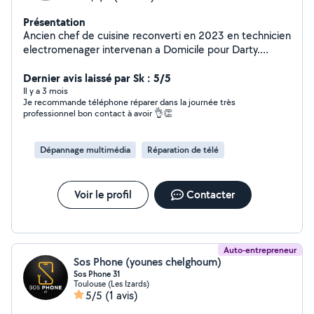
Présentation
Ancien chef de cuisine reconverti en 2023 en technicien
electromenager intervenan a Domicile pour Darty.
Maintenant à mon compte afin de vous dépanner pour
évènement nécessitant un pro de la cuisine ou réparer
Dernier avis laissé par Sk : 5/5
les electro récalcitrant. Avec moi les problèmes
Il y a 3 mois
Je recommande téléphone réparer dans la journée très
trouvent leurs Solution
professionnel bon contact à avoir 👌👏
Dépannage multimédia
Réparation de télé
Voir le profil
Contacter
Auto-entrepreneur
Sos Phone (younes chelghoum)
Sos Phone 31
Toulouse (Les Izards)
5/5
(1 avis)