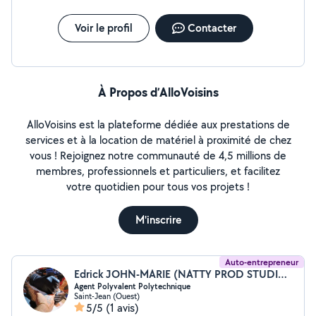
petite j'ai vécu avec des enfants car ma maman était
assistante maternelle à domicile donc cela me ferait
Voir le profil
Contacter
beaucoup plaisir de pouvoir faire du baby sitting garder
les enfants m'amuser avec eux prendre soin de eux . Si
jamais vous avais des questions n'hésite pas à me
contacté. J'ai travailler avec les enfants en crèche , j'ai
aussi travailler avec les personnes âgée , pendant les
À Propos d’AlloVoisins
grandes vacances j'ai garder des enfants .j'espère
pouvoir vous accompagner afin que nous travailler
AlloVoisins est la plateforme dédiée aux prestations de
ensemble pour du baby sitting .
services et à la location de matériel à proximité de chez
vous ! Rejoignez notre communauté de 4,5 millions de
membres, professionnels et particuliers, et facilitez
votre quotidien pour tous vos projets !
M'inscrire
Auto-entrepreneur
Edrick JOHN-MARIE (NATTY PROD STUDIO IV)
Agent Polyvalent Polytechnique
Saint-Jean (Ouest)
5/5
(1 avis)