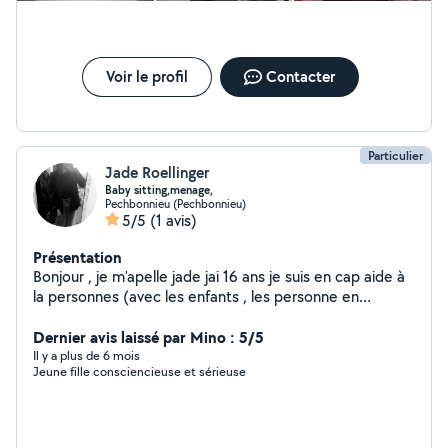
Voir le profil
Contacter
Particulier
Jade Roellinger
Baby sitting,menage,
Pechbonnieu (Pechbonnieu)
5/5
(1 avis)
Présentation
Bonjour , je m'apelle jade jai 16 ans je suis en cap aide à
la personnes (avec les enfants , les personne en
situation d'handicap ecxt.je peut vous aider pour pleins
de choses exemple le ménage , aide à la personne , ou
Dernier avis laissé par Mino : 5/5
bien du baby sitting( prise d'un rendez vous avant la
Il y a plus de 6 mois
Jeune fille consciencieuse et sérieuse
date demande afin de faire connaissances avec la
personne avec les enfants voir comment ils fonctionne
pour m'adapte exetera .. . Je suis une personne qui
adore m'occupe des enfants j'ai était dans ça depuis