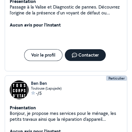
Présentation
Passage à la Valise et Diagnostic de pannes. Découvrez
l'origine de la présence d'un voyant de défaut ou
anomalie (moteur, airbag, ABS, ESP, FAP (filtre à
particules), antidémarrage, BSI, UCH, antipollution,
Aucun avis pour l'instant
boîte auto, injecteurs etc). Toutes Marque...
Voir le profil
Contacter
Particulier
Ben Ben
Toulouse (Lapujade)
-/5
Présentation
Bonjour, je propose mes services pour le ménage, les
petits travaux ainsi que la réparation d'appareil
électronique . Sérieux efficace et disponible
rapidement. Je n'ai pas encore d avis je suis nouveau
Aucun avis pour l'instant