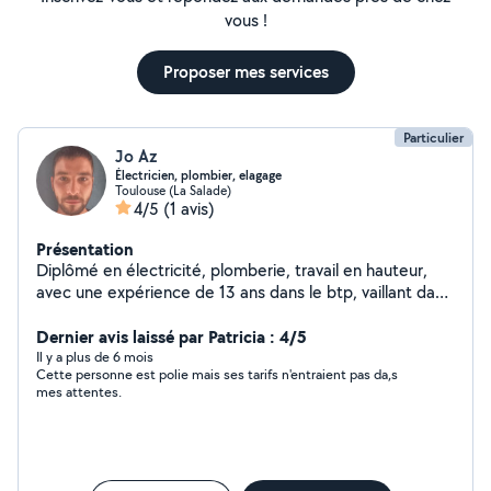
vous !
Proposer mes services
Particulier
Jo Az
Électricien, plombier, elagage
Toulouse (La Salade)
4/5
(1 avis)
Présentation
Diplômé en électricité, plomberie, travail en hauteur,
avec une expérience de 13 ans dans le btp, vaillant dans
l'exécution des tâches, je vous propose mes services
liés à ces domaines, je propose aussi des travaux pour
Dernier avis laissé par Patricia : 4/5
arranger votre jardin, couper des haies, tondre la
Il y a plus de 6 mois
Cette personne est polie mais ses tarifs n'entraient pas da,s
pelouse, montage de meubles, tout ce qui touche à la
mes attentes.
manutention