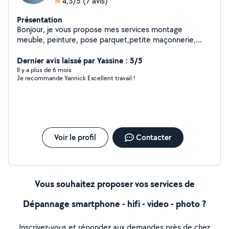
4,3/5
(7 avis)
Présentation
Bonjour, je vous propose mes services montage
meuble, peinture, pose parquet,petite maçonnerie,
petite plomberie vous pouvez me joindre au zero sept,
soixante huit,quinze, trente quatre, quatre vingt dix,n
Dernier avis laissé par Yassine : 5/5
hésitez pas à m'appeler sa sera plus simple pour
Il y a plus de 6 mois
Je recommande Yannick Excellent travail !
discuter pour les travaux à faire.
Voir le profil
Contacter
Vous souhaitez proposer vos services de
Dépannage smartphone - hifi - video - photo ?
Inscrivez-vous et répondez aux demandes près de chez