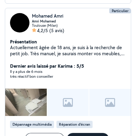
Particulier
Mohamed Amri
Amri Mohamed
Toulouse (Milan)
4,2/5
(5 avis)
Présentation
Actuellement âgée de 18 ans, je suis à la recherche de
petit job. Très manuel, je saurais monter vos meubles,
installer vos rideau, mais aussi nettoyer vos espace vert,
je peux également faire des demangement, je suis aussi
Dernier avis laissé par Karima : 5/5
un réparateur de téléphone (tout se qui est écran,
Il y a plus de 6 mois
très réactif bon conseiller
carte mère, batterie, connecteur de charge) AMRI
Mohamed Cordialement
Dépannage multimédia
Réparation d'écran