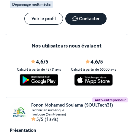
domicile et/ou la conduite de votre véhicule en cas
Dépannage multimédia
d'invalidité temporaire Périmètre d'intervention à
Toulouse, jusqu'à 5km max : > Centre ville, St-Michel, St-
Cyprien, Amidonniers > St-Étienne, St-Aubin, Dupuy,
Voir le profil
Contacter
Côte pavée > Jardin des Plantes, Monplaisir, Le Busca,
Demoiselles, St-Exupéry Pour tout renseignement,
n'hésitez pas à me contacter. À très bientôt !
Nos utilisateurs nous évaluent
4,6/5
4,6/5
Calculé à partir de 48731 avis
Calculé à partir de 66000 avis
Auto-entrepreneur
Fonon Mohamed Soulama (SOULTech31)
Technicien numérique
Toulouse (Saint-Sernin)
5/5
(1 avis)
Présentation