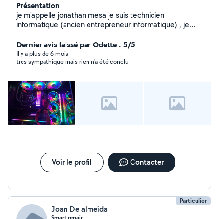
Présentation
je m'appelle jonathan mesa je suis technicien
informatique (ancien entrepreneur informatique) , je
conçoit des sites web , répare des ordinateurs... et tout
autres services informatique, je travaille pour airbus à
Dernier avis laissé par Odette : 5/5
Toulouse
Il y a plus de 6 mois
très sympathique mais rien n'a été conclu
Voir le profil
Contacter
Particulier
Joan De almeida
Smart repair