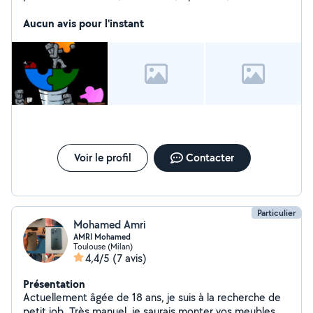
déménagement, déchetterie, peinture intérieure ...
Electricien, électronicien, aide main d'oeuvre en
Aucun avis pour l'instant
bâtiment, petit bricolage.
Voir le profil
Contacter
Particulier
Mohamed Amri
AMRI Mohamed
Toulouse (Milan)
4,4/5
(7 avis)
Présentation
Actuellement âgée de 18 ans, je suis à la recherche de
petit job. Très manuel, je saurais monter vos meubles,