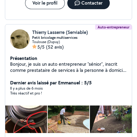
Voir le profil
Contacter
Auto-entrepreneur
Thierry Lasserre (Serviable)
Petit bricolage multiservices
Toulouse (Dupuy)
5/5
(52 avis)
Présentation
Bonjour, je suis un auto entrepreneur "sénior", inscrit
comme prestataire de services à la personne à domicile
depuis 07/2022. Mes domaines de compétences sont
multiples. Selon vos besoins, je peux intervenir chez
Dernier avis laissé par Emmanuel : 5/5
vous pour : > des travaux de petit bricolage « homme
Il y a plus de 6 mois
Très réactif et pro !
toutes mains » > des travaux de petit jardinage
(nettoyage, taille, entretien) > l'assistance informatique
& Internet (connexion wifi Box, imprimante, logiciels...) >
l'assistance administrative comme en entreprise
(démarches, rédaction courriers) > la maintenance,
l'entretien, la vigilance de votre habitation en cas
d'absence (vacances) > l'accompagnement hors