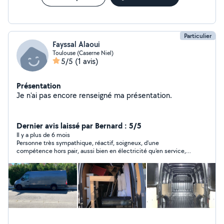
Particulier
Fayssal Alaoui
Toulouse (Caserne Niel)
5/5
(1 avis)
Présentation
Je n'ai pas encore renseigné ma présentation.
Dernier avis laissé par Bernard : 5/5
Il y a plus de 6 mois
Personne très sympathique, réactif, soigneux, d'une
compétence hors pair, aussi bien en électricité qu'en service,
je referais appel à lui, je le recommande vivement, La
prestation est largement à la hauteur du travail rendu avec la
tranquillité d'esprit. B. Tardieu