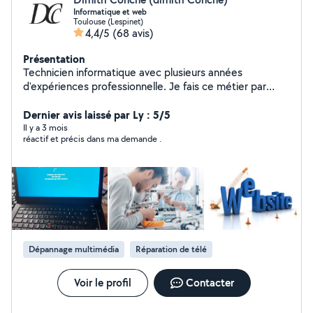
Informatique et web
Toulouse (Lespinet)
4,4/5
(68 avis)
Présentation
Technicien informatique avec plusieurs années
d'expériences professionnelle. Je fais ce métier par
passion et envie Je suis là pour vous aider à l'utilisation
et la maintenance de votre matériel afin de le faire
Dernier avis laissé par Ly : 5/5
durer le plus possible en fonction de vos besoins . et si
Il y a 3 mois
réactif et précis dans ma demande .
cela est possible. Je peux vous former à la bonne
pratique à avoir pour éviter certains problèmes Je créer
des sites web en fonction de vos besoins et de ce qui
est possible de faire sur devis. Je me tiens à votre
disposition
Dépannage multimédia
Réparation de télé
Voir le profil
Contacter