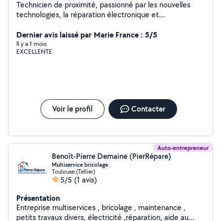
Technicien de proximité, passionné par les nouvelles
technologies, la réparation électronique et
l'informatique, j'accompagne les particuliers et les
professionnels avec des solutions fiables, rapides et
Dernier avis laissé par Marie France : 5/5
adaptées à leurs besoins. Réparation & Diagnostic :
Il y a 1 mois
EXCELLENTE
Smartphones, tablettes, ordinateurs et montres
connectées (écrans, batteries, connecteurs de charge,
pannes matérielles et logicielles) ; Reconditionnement :
Remise en état, contrôle qualité, nettoyage complet et
optimisation des performances ; Vente & Conseils :
Accessoires, pièces détachées, outils de réparation et
Voir le profil
Contacter
accompagnement dans le choix des équipements ;
Maintenance Informatique : Installation, configuration,
optimisation, suppression de virus, sauvegarde et
assistance technique ; Réseau & Installation :
Auto-entrepreneur
Configuration Wi-Fi, Fibre, imprimantes, périphériques,
Benoît-Pierre Demaine (PierRépare)
téléviseurs connectés et équipements multimédias ;
Multiservice bricolage
Toulouse (Tellier)
5/5
(1 avis)
Présentation
Entreprise multiservices , bricolage , maintenance ,
petits travaux divers, électricité ,réparation, aide au