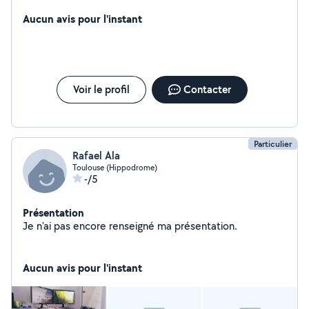
peinture. Doté de plusieurs expériences
professionnelles. Equipe de travailleur sous la main.
Aucun avis pour l'instant
Voir le profil
Contacter
Particulier
Rafael Ala
Toulouse (Hippodrome)
-/5
Présentation
Je n'ai pas encore renseigné ma présentation.
Aucun avis pour l'instant