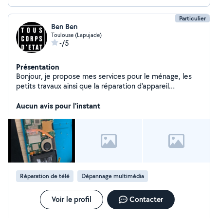
Particulier
Ben Ben
Toulouse (Lapujade)
-/5
Présentation
Bonjour, je propose mes services pour le ménage, les
petits travaux ainsi que la réparation d'appareil
électronique . Sérieux efficace et disponible
rapidement. Je n'ai pas encore d avis je suis nouveau
Aucun avis pour l'instant
donnez moi ma chance vous serez pas déçu
Réparation de télé
Dépannage multimédia
Voir le profil
Contacter