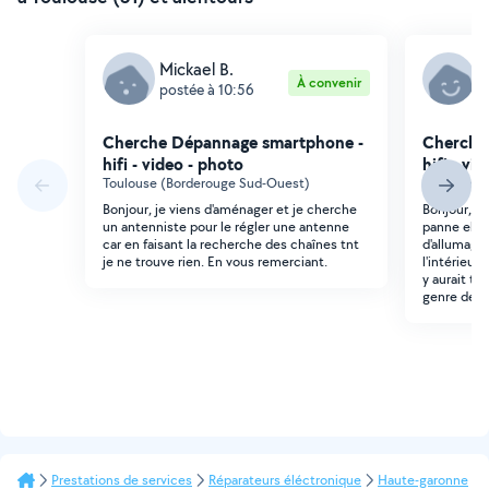
Mickael B.
K
À convenir
postée à 10:56
p
Cherche Dépannage smartphone -
Cherche
hifi - video - photo
hifi - vi
Toulouse (Borderouge Sud-Ouest)
Toulouse (
Bonjour, je viens d'aménager et je cherche
Bonjour, j'
un antenniste pour le régler une antenne
panne elle 
car en faisant la recherche des chaînes tnt
d'allumage
je ne trouve rien. En vous remerciant.
l'intérieur
y aurait ti
genre de p
Prestations de services
Réparateurs éléctronique
Haute-garonne