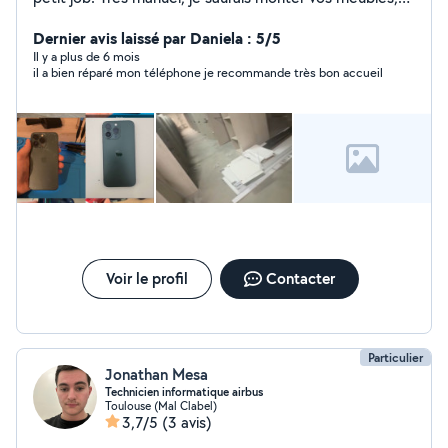
installer vos rideau, mais aussi nettoyer vos espace vert,
je peux également faire des demangement, je suis aussi
Dernier avis laissé par Daniela : 5/5
un réparateur de téléphone ( tout se qui est écran,
Il y a plus de 6 mois
il a bien réparé mon téléphone je recommande très bon accueil
carte mère, batterie, connecteur de charge) AMRI
Mohamed Cordialement
Voir le profil
Contacter
Particulier
Jonathan Mesa
Technicien informatique airbus
Toulouse (Mal Clabel)
3,7/5
(3 avis)