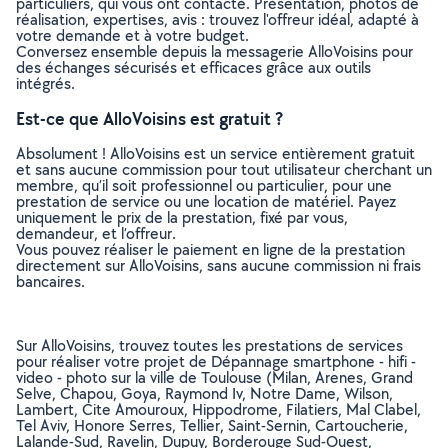
particuliers, qui vous ont contacté. Présentation, photos de
réalisation, expertises, avis : trouvez l'offreur idéal, adapté à
votre demande et à votre budget.
Conversez ensemble depuis la messagerie AlloVoisins pour
des échanges sécurisés et efficaces grâce aux outils
intégrés.
Est-ce que AlloVoisins est gratuit ?
Absolument ! AlloVoisins est un service entièrement gratuit
et sans aucune commission pour tout utilisateur cherchant un
membre, qu’il soit professionnel ou particulier, pour une
prestation de service ou une location de matériel. Payez
uniquement le prix de la prestation, fixé par vous,
demandeur, et l’offreur.
Vous pouvez réaliser le paiement en ligne de la prestation
directement sur AlloVoisins, sans aucune commission ni frais
bancaires.
Sur AlloVoisins, trouvez toutes les prestations de services
pour réaliser votre projet de Dépannage smartphone - hifi -
video - photo sur la ville de Toulouse (Milan, Arenes, Grand
Selve, Chapou, Goya, Raymond Iv, Notre Dame, Wilson,
Lambert, Cite Amouroux, Hippodrome, Filatiers, Mal Clabel,
Tel Aviv, Honore Serres, Tellier, Saint-Sernin, Cartoucherie,
Lalande-Sud, Ravelin, Dupuy, Borderouge Sud-Ouest,