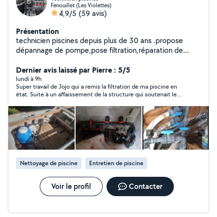
Fenouillet (Les Violettes)
4,9/5
(59 avis)
Présentation
technicien piscines depuis plus de 30 ans .propose
dépannage de pompe,pose filtration,réparation de
fuite, entretien traitement .et autre. Tout déplacement
pour une estimation sera de 20e.
Dernier avis laissé par Pierre : 5/5
lundi à 9h
Super travail de Jojo qui a remis la filtration de ma piscine en
état. Suite à un affaissement de la structure qui soutenait le
filtre, Jojo a vidé le filtre, remplacé le sable par du verre, remis
tout d'applomb et refait la tuyauterie. Travail très pro et très
soigneux, je recommande !
Nettoyage de piscine
Entretien de piscine
Voir le profil
Contacter