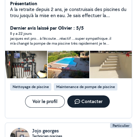
Présentation
A la retraite depuis 2 ans, je construisais des piscines du
trou jusqu'à la mise en eau. Je sais effectuer la
réalisation du local technique, la pose de liner. Tous
type de réparation :changement skimmer détection de
Dernier avis laissé par Olivier : 5/5
fuites.Pose de volet hors sol et immergé, pose d
Il y a 22 jours
jacques est pro... à l'écoute....réactif ....super sympathique..il
électrolyse, pompe a chaleur.
m'a changé la pompe de ma piscine très rapidement je le
recommande a 200%
Nettoyage de piscine
Maintenance de pompe de piscine
Voir le profil
Contacter
Particulier
Jojo georges
Technicien piscines