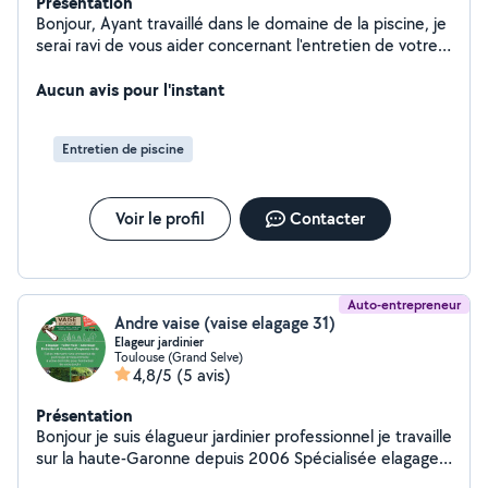
Présentation
Bonjour, Ayant travaillé dans le domaine de la piscine, je
serai ravi de vous aider concernant l'entretien de votre
eau ! N'hésitez pas à me contacter pour plus
d'informations.
Aucun avis pour l'instant
Entretien de piscine
Voir le profil
Contacter
Auto-entrepreneur
Andre vaise (vaise elagage 31)
Elageur jardinier
Toulouse (Grand Selve)
4,8/5
(5 avis)
Présentation
Bonjour je suis élagueur jardinier professionnel je travaille
sur la haute-Garonne depuis 2006 Spécialisée elagage
difficile travaille à la corde ou nacelle pour plus de