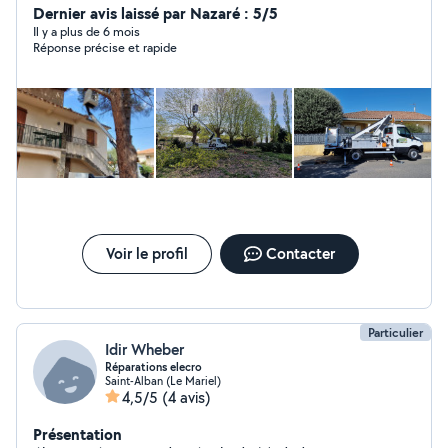
sécurité N'hésitez pas à demander à devis gratuit
Dernier avis laissé par Nazaré : 5/5
Il y a plus de 6 mois
Réponse précise et rapide
Voir le profil
Contacter
Particulier
Idir Wheber
Réparations elecro
Saint-Alban (Le Mariel)
4,5/5
(4 avis)
Présentation