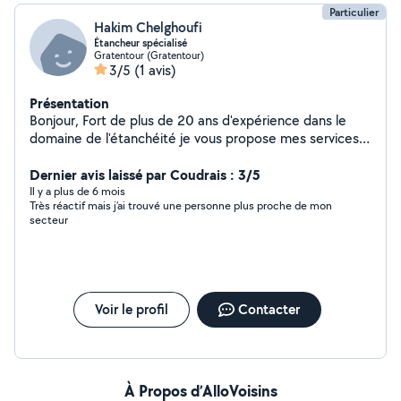
Particulier
Hakim Chelghoufi
Étancheur spécialisé
Gratentour (Gratentour)
3/5
(1 avis)
Présentation
Bonjour, Fort de plus de 20 ans d'expérience dans le
domaine de l'étanchéité je vous propose mes services
pour tous vos travaux d'étanchéité (piscine, terrasse,
toiture...). De plus je suis spécialisé dans la membrane
Dernier avis laissé par Coudrais : 3/5
PVC, qui est un matériau plus durable. Je peux faire de
Il y a plus de 6 mois
Très réactif mais j’ai trouvé une personne plus proche de mon
la simple réparation de fuite à une réfection complète
secteur
de toiture et / ou terrasse. Je peux aussi très bien
réparer ou bien vous mettre en place le liner de piscine.
J'étudie toutes vos demandes, la fourniture peut être
assuré par moi pour certaines de vos demandes.
N'ayant pas encore accès au service prenium je vous
Voir le profil
Contacter
laisse entrer en contact avec moi et vous ferai un retour
rapide (dans la journée.) Mes coordonnées sont : 06-
82-51-84-75. Vous souhaitant une bonne journée et à
bientôt pour réaliser vos travaux j'espère. Cordialement.
À Propos d’AlloVoisins