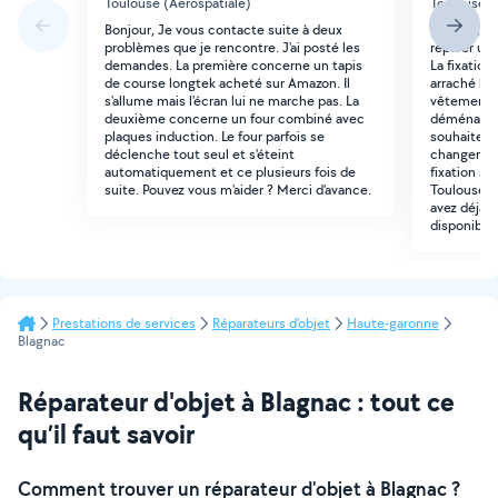
Toulouse (Aerospatiale)
Toulouse (
Bonjour, Je vous contacte suite à deux
Bonjour, B
problèmes que je rencontre. J'ai posté les
réparer un
demandes. La première concerne un tapis
La fixation
de course longtek acheté sur Amazon. Il
arraché le 
s'allume mais l'écran lui ne marche pas. La
vêtements
deuxième concerne un four combiné avec
déménageme
plaques induction. Le four parfois se
souhaite u
déclenche tout seul et s'éteint
changemen
automatiquement et ce plusieurs fois de
fixation si
suite. Pouvez vous m'aider ? Merci d'avance.
Toulouse La
avez déjà r
disponible 
Prestations de services
Réparateurs d'objet
Haute-garonne
Blagnac
Réparateur d'objet à Blagnac : tout ce
qu’il faut savoir
Comment trouver un réparateur d'objet à Blagnac ?