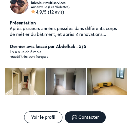
Bricoleur multiservices
Aucamville (Les Violettes)
4,9/5
(12 avis)
Présentation
Après plusieurs années passées dans différents corps
de métier du bâtiment, et après 2 renovations
complète de maison, je mets à disposition mes
competences et connaissances. Soucieux du détail, et
Dernier avis laissé par Abdelhak : 5/5
du rendu final je préfère refuser un travail que je sais pas
Il y a plus de 6 mois
réactif très bon français
faire plutôt que de le bâcler. N hésitez pas à laisser vos
numéros dans vos demandes privées car je suis limité à
4 réponses par mois. Merci a vous
Voir le profil
Contacter