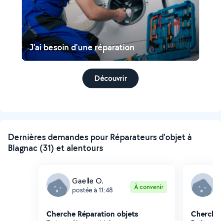
J'ai besoin d'une réparation
Découvrir
Dernières demandes pour Réparateurs d'objet à
Blagnac (31) et alentours
Gaelle O.
F
À convenir
postée à 11:48
p
Cherche Réparation objets
Cherche 