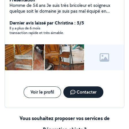
Homme de 54 ans Je suis très bricoleur et soigneux
quelque soit le domaine je suis pas mal équipé en
outillages mécanique, jardin et autre. Je serais très
heureux de pouvoir vous rendre service. A bientôt
Dernier avis laissé par Christina : 5/5
Cordialement. J'ai également une valise auto utilitaire
Il y a plus de 6 mois
transaction rapide et très aimable.
car camion pour vous diagnostiquer et réparer vos
pannes à bientôt
Voir le profil
Contacter
Vous souhaitez proposer vos services de