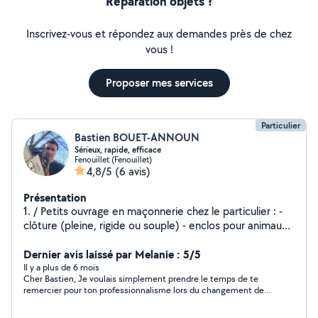
Réparation objets ?
Inscrivez-vous et répondez aux demandes près de chez
vous !
Proposer mes services
Particulier
Bastien BOUET-ANNOUN
Sérieux, rapide, efficace
Fenouillet (Fenouillet)
4,8/5
(6 avis)
Présentation
1. / Petits ouvrage en maçonnerie chez le particulier : -
clôture (pleine, rigide ou souple) - enclos pour animaux -
terrasse béton/bois - dalle en béton - enduits -
évacuation eaux usées/ raccordement tout à l'égout 2/
Dernier avis laissé par Melanie : 5/5
Espaces verts : - tonte de pelouse - taille de haie -
Il y a plus de 6 mois
Cher Bastien, Je voulais simplement prendre le temps de te
petits travaux d'élagage - déssouchage 3/ Entretien
remercier pour ton professionnalisme lors du changement de
courant des véhicules particuliers : - vidange et purge
ma vidange de voiture. Tu as su être efficace et rapide, tout en
(huile moteur, liquide refroidissement, direction
étant très méticuleux dans ton travail. Je suis vraiment