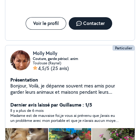
Voir le profil
Contacter
Particulier
Molly Molly
Couture, garde périscl. anim
Toulouse (Raynal)
4,5/5
(25 avis)
Présentation
Bonjour, Voilà, je dépanne souvent mes amis pour
garder leurs animaux et maisons pendant leurs
absences. Généralement ils sont ravis de mes services.
J'adore les animaux et ils me le rendent bien. J'aime
Dernier avis laissé par Guillaume : 1/5
être en leur compagnie, et vous propose mes services
Il y a plus de 6 mois
Madame est de mauvaise foi,je vous ai prévenu que j'avais eu
pour la garde à votre domicile ou chez moi suivant la
un problème avec mon portable et que je n'avais aucun moyen
taille et le nombre d'animaux à garder. Je suis disponible
de vous joindre certes une journée plus tard mais je l'ai fait
aussi pour faire des partages de conduites en cas de
,vous n'avez pas acceptez mes excuses c'est votre choix .mais
besoin, ou transporter un colis d'un endroit à l'autre. Je
me mettre un avis négatif de la sortes et de me déconseillé