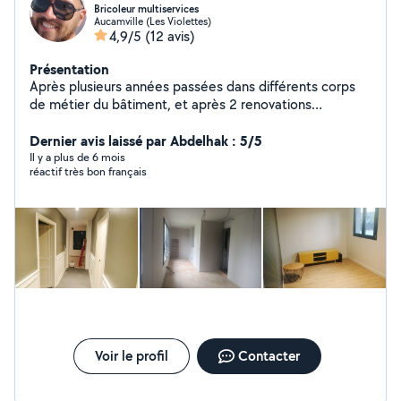
Bricoleur multiservices
Aucamville (Les Violettes)
4,9/5
(12 avis)
Présentation
Après plusieurs années passées dans différents corps
de métier du bâtiment, et après 2 renovations
complète de maison, je mets à disposition mes
competences et connaissances. Soucieux du détail, et
Dernier avis laissé par Abdelhak : 5/5
du rendu final je préfère refuser un travail que je sais pas
Il y a plus de 6 mois
réactif très bon français
faire plutôt que de le bâcler. N hésitez pas à laisser vos
numéros dans vos demandes privées car je suis limité à
4 réponses par mois. Merci a vous
Voir le profil
Contacter