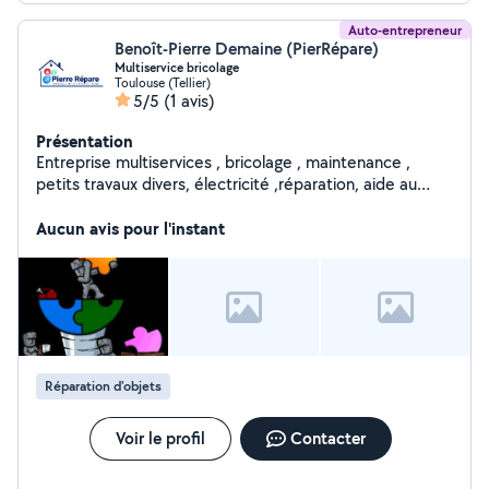
Auto-entrepreneur
Benoît-Pierre Demaine (PierRépare)
Multiservice bricolage
Toulouse (Tellier)
5/5
(1 avis)
Présentation
Entreprise multiservices , bricolage , maintenance ,
petits travaux divers, électricité ,réparation, aide au
déménagement, déchetterie, peinture intérieure ...
Electricien, électronicien, aide main d'oeuvre en
Aucun avis pour l'instant
bâtiment, petit bricolage.
Réparation d'objets
Voir le profil
Contacter