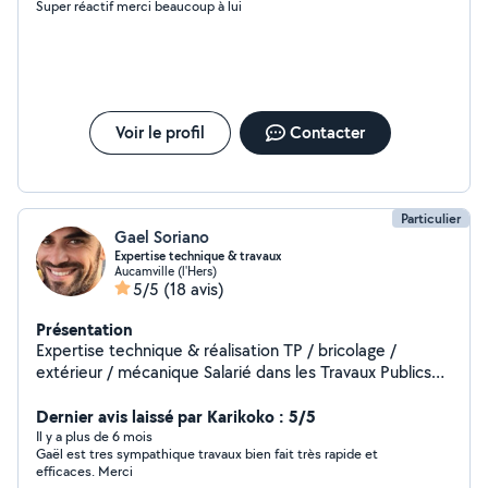
Super réactif merci beaucoup à lui
Voir le profil
Contacter
Particulier
Gael Soriano
Expertise technique & travaux
Aucamville (l'Hers)
5/5
(18 avis)
Présentation
Expertise technique & réalisation TP / bricolage /
extérieur / mécanique Salarié dans les Travaux Publics
avec de nombreuses années d'expérience terrain, je
mets mon savoir-faire à votre service pour analyser un
Dernier avis laissé par Karikoko : 5/5
problème, trouver une solution et réaliser vos travaux.
Il y a plus de 6 mois
Gaël est tres sympathique travaux bien fait très rapide et
Terrassement, VRD, évacuation des eaux, préparation
efficaces. Merci
de sols Bricolage, travaux intérieurs/extérieurs et