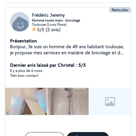
Particulier
Frédéric Jeremy
Homme toute main - bricolage
Toulouse (Louis Plana)
5/5
(2 avis)
Présentation
Bonjour, Je suis un homme de 49 ans habitant toulouse,
je propose mes services en matière de bricolage et de
jardinage. Intervention sur Toulouse et abords immédiat.
Petits travaux electri-ques. Changement de robineterie,
Dernier avis laissé par Christel : 5/5
joints, détection de fuite. Assemblage de meubles en
Il y a plus de 6 mois
Très bon contact .
kit. Nettoyage extérieur. Fixation étagères, miroir,
tringles de rideaux etc Débouchage de canalisations.
Réparations et bricolage divers, volet roulant motorisé.
Démolition cloison, dalle extérieure, muret.... Divers .....
Merci de me contacter pour plus de renseignements.
Bricoleur averti et travail soigné.