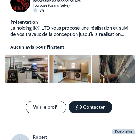
Rénovation de second oeuvre
Toulouse (Grand Selve)
-/5
Présentation
La holding iKKi LTD vous propose une réalisation et suivi
de vos travaux de la conception jusqu'à la réalisation.
Certifiés dans plusieurs domaines avec des techniciens
compétents, nous saurons avec aisance vous proposer
Aucun avis pour l'instant
des solutions adaptées à vos besoins et à votre budget.
Voir le profil
Contacter
Particulier
Robert