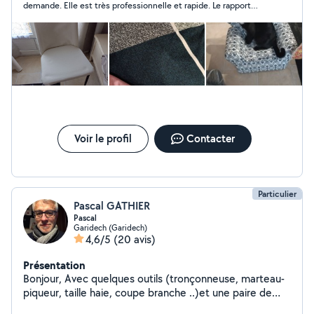
demande. Elle est très professionnelle et rapide. Le rapport
qualité/prix est de plus très bien. Je recommande +++. Merci
beaucoup.
Voir le profil
Contacter
Particulier
Pascal GATHIER
Pascal
Garidech (Garidech)
4,6/5
(20 avis)
Présentation
Bonjour, Avec quelques outils (tronçonneuse, marteau-
piqueur, taille haie, coupe branche ..)et une paire de
bras, je peux être disponible avec mon Trafic. Ça m'est