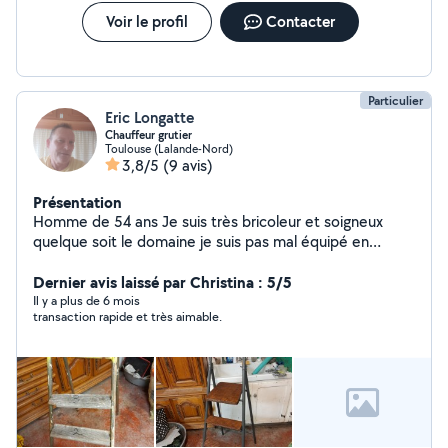
Voir le profil
Contacter
Particulier
Eric Longatte
Chauffeur grutier
Toulouse (Lalande-Nord)
3,8/5
(9 avis)
Présentation
Homme de 54 ans Je suis très bricoleur et soigneux
quelque soit le domaine je suis pas mal équipé en
outillages mécanique, jardin et autre. Je serais très
heureux de pouvoir vous rendre service. A bientôt
Dernier avis laissé par Christina : 5/5
Cordialement. J'ai également une valise auto utilitaire
Il y a plus de 6 mois
transaction rapide et très aimable.
car camion pour vous diagnostiquer et réparer vos
pannes à bientôt