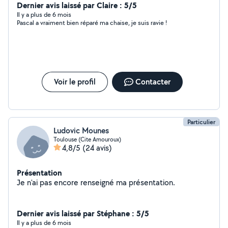
déjà arrivé de laisser libre cours à ce que les gens
Dernier avis laissé par Claire : 5/5
peuvent donner en fonction de leur situation.
Il y a plus de 6 mois
Pascal a vraiment bien réparé ma chaise, je suis ravie !
Voir le profil
Contacter
Particulier
Ludovic Mounes
Toulouse (Cite Amouroux)
4,8/5
(24 avis)
Présentation
Je n'ai pas encore renseigné ma présentation.
Dernier avis laissé par Stéphane : 5/5
Il y a plus de 6 mois