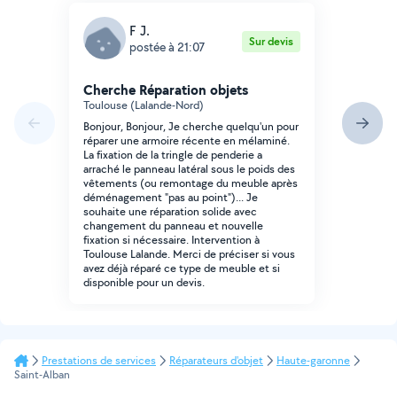
F J.
Sur devis
postée à 21:07
Cherche Réparation objets
Toulouse (Lalande-Nord)
Bonjour, Bonjour, Je cherche quelqu'un pour
réparer une armoire récente en mélaminé.
La fixation de la tringle de penderie a
arraché le panneau latéral sous le poids des
vêtements (ou remontage du meuble après
déménagement "pas au point")... Je
souhaite une réparation solide avec
changement du panneau et nouvelle
fixation si nécessaire. Intervention à
Toulouse Lalande. Merci de préciser si vous
avez déjà réparé ce type de meuble et si
disponible pour un devis.
Prestations de services
Réparateurs d'objet
Haute-garonne
Saint-Alban