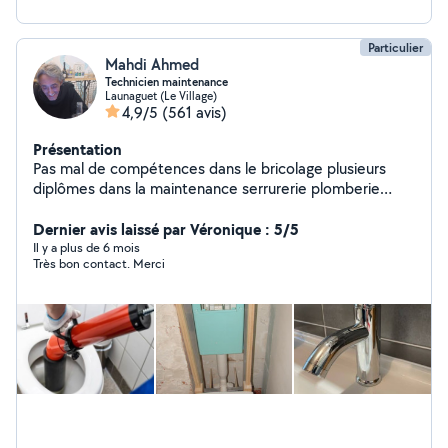
pour ton excellent travail ! Cordialement, Arthur.
de bougies d'allumage Paiement à la fin de la prestation
uniquement. Tous moyens de paiement ok ( y compris
Particulier
CESU).
Mahdi Ahmed
Technicien maintenance
Launaguet (Le Village)
4,9/5
(561 avis)
Présentation
Pas mal de compétences dans le bricolage plusieurs
diplômes dans la maintenance serrurerie plomberie
montages de meubles jardin je suis équipé en outils
nesiter pas a me connecter
Dernier avis laissé par Véronique : 5/5
Il y a plus de 6 mois
Très bon contact. Merci