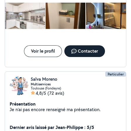
petites réparations Mécanique et diagnostic de
problèmes courants Conseils et analyse technique
avant travaux Je privilégie les interventions ponctuelles,
réalisables en quelques heures, une journée ou un week-
end. Vous avez un projet ou un problème et ne savez
pas comment le résoudre ? Envoyez-moi quelques
photos et explications. Je pourrai vous dire si je peux
vous aider. Petite précision : avec la version gratuite
d'AlloVoisins, je suis limité à 4 réponses par mois. Si je ne
Voir le profil
Contacter
réponds pas, ce n'est pas que je vous snobe : j'ai
simplement déjà grillé mes 4 cartouches mensuelles !
Particulier
Salva Moreno
Multiservices
Toulouse (Fondeyre)
4,8/5
(72 avis)
Présentation
Je n'ai pas encore renseigné ma présentation.
Dernier avis laissé par Jean-Philippe : 5/5