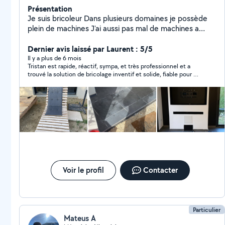
Présentation
Je suis bricoleur Dans plusieurs domaines je possède
plein de machines J'ai aussi pas mal de machines a
louer comme shampouineuse, bétonnière, perceuse, je
peux aussi sablé des objets je possède aussi un
Dernier avis laissé par Laurent : 5/5
décapeur thermique, scie circulaire
Il y a plus de 6 mois
Tristan est rapide, réactif, sympa, et très professionnel et a
trouvé la solution de bricolage inventif et solide, fiable pour me
dépanner rapidement sans frais supplémentaires. Merci. Je le
recommande et ne manquerait pas de repasser par lui pour
toute future demande.
Voir le profil
Contacter
Particulier
Mateus A