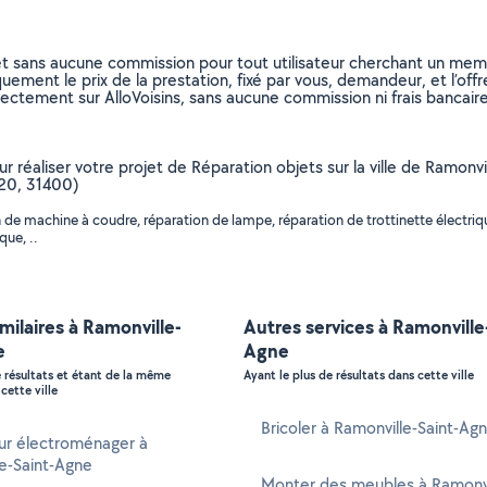
et sans aucune commission pour tout utilisateur cherchant un membre
uement le prix de la prestation, fixé par vous, demandeur, et l’offr
rectement sur AlloVoisins, sans aucune commission ni frais bancaire
our réaliser votre projet de Réparation objets sur la ville de Ramon
320, 31400)
e machine à coudre, réparation de lampe, réparation de trottinette électrique
que, ..
imilaires à Ramonville-
Autres services à Ramonville
e
Agne
e résultats et étant de la même
Ayant le plus de résultats dans cette ville
cette ville
Bricoler à Ramonville-Saint-Ag
ur électroménager à
e-Saint-Agne
Monter des meubles à Ramonvil