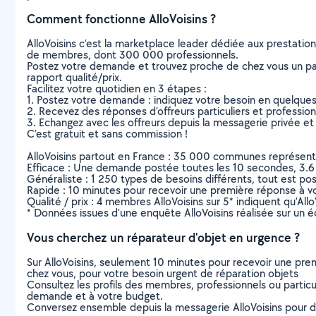
Comment fonctionne AlloVoisins ?
AlloVoisins c’est la marketplace leader dédiée aux prestatio
de membres, dont 300 000 professionnels.
Postez votre demande et trouvez proche de chez vous un parti
rapport qualité/prix.
Facilitez votre quotidien en 3 étapes :
1. Postez votre demande : indiquez votre besoin en quelque
2. Recevez des réponses d’offreurs particuliers et professio
3. Echangez avec les offreurs depuis la messagerie privée et 
C’est gratuit et sans commission !
AlloVoisins partout en France : 35 000 communes représentées 
Efficace : Une demande postée toutes les 10 secondes, 3.6
Généraliste : 1 250 types de besoins différents, tout est poss
Rapide : 10 minutes pour recevoir une première réponse à 
Qualité / prix : 4 membres AlloVoisins sur 5* indiquent qu’All
* Données issues d’une enquête AlloVoisins réalisée sur un é
Vous cherchez un réparateur d'objet en urgence ?
Sur AlloVoisins, seulement 10 minutes pour recevoir une p
chez vous, pour votre besoin urgent de réparation objets
Consultez les profils des membres, professionnels ou particuli
demande et à votre budget.
Conversez ensemble depuis la messagerie AlloVoisins pour de