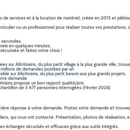
ns de services et à la location de matériel, créée en 2013 et plébi
culier ou un professionnel pour réaliser toutes vos prestations, d
s secondes.
nnels en quelques minutes.
sécurisée et faites votre choix !
sur AlloVoisins, du plus petit village à la plus grande ville, tro
 millions de demandes postées par an
ible sur AlloVoisins, du plus petit besoin aux plus grands projets.
votre demande
oVoisins propose un bon rapport qualité/prix
chantillon de 5 671 personnes interrogées (Février 2024)
remière réponse à votre demande. Postez votre demande et trouve
ers, qui vous ont contacté. Présentation, photos de réalisation, exp
s échanges sécurisés et efficaces grâce aux outils intégrés.