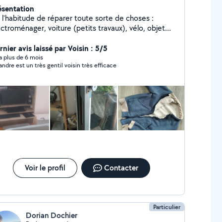
ésentation
i l'habitude de réparer toute sorte de choses :
ctroménager, voiture (petits travaux), vélo, objet
canique et aussi informatique. Je conçois et
brique des meuble aussi. Mes qualités sont une
nier avis laissé par Voisin : 5/5
ande patience, une bonne expérience dans les
y a plus de 6 mois
andre est un très gentil voisin très efficace
maines cités mais surtout une créativité permettant
 résoudre les problèmes in situ.
Voir le profil
Contacter
Particulier
Dorian Dochier