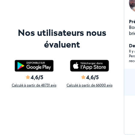
Pr
Bonjour Je vous 
Nos utilisateurs nous
bri
débrouss
évaluent
débou
Der
N'
Il 
Per
rec
l'él
4,6/5
4,6/5
Calculé à partir de 48731 avis
Calculé à partir de 66000 avis