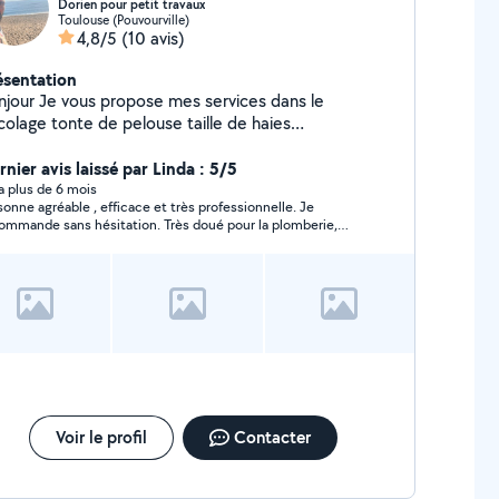
Dorien pour petit travaux
Toulouse (Pouvourville)
4,8/5
(10 avis)
ésentation
propose mes services dans le
colage tonte de pelouse taille de haies
aillage Entretien piscine. Plomberie
chage canalisation Soudure Très polyvalent
nier avis laissé par Linda : 5/5
hésitez pas à me contacter Bonne journée Dorian
y a plus de 6 mois
sonne agréable , efficace et très professionnelle. Je
ommande sans hésitation. Très doué pour la plomberie,
ectricité, la piscine ......
Voir le profil
Contacter