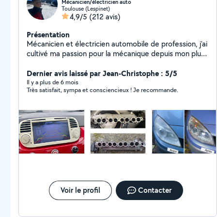
Mécanicien/électricien auto
Toulouse (Lespinet)
4,9/5
(212 avis)
Présentation
Mécanicien et électricien automobile de profession, j'ai
cultivé ma passion pour la mécanique depuis mon plus
jeune âge. Avec plus de 10 ans d'expérience à mon
actif, je vous offre un éventail de services de réparation
Dernier avis laissé par Jean-Christophe : 5/5
automobiles. Je résous tous vos problèmes
Il y a plus de 6 mois
Très satisfait, sympa et consciencieux ! Je recommande.
mécaniques ou électriques. Services supplémentaires
disponibles : - Rénovation/Polissage de phares
optiques - Installation de CarPlay - Installation de
systèmes audio, y compris haut-parleurs et caissons de
basse - Conversion de vitres manuelles en vitres
électriques Je vous assure un travail soigné et réalisé
dans les plus brefs délais. N'hesitez pas à me
contacter, À bientôt !
Voir le profil
Contacter