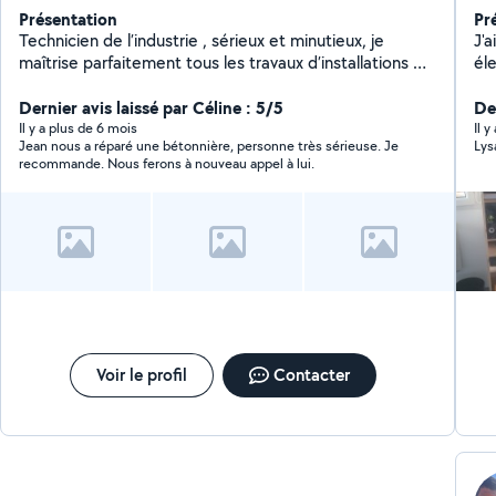
Présentation
Pr
Technicien de l’industrie , sérieux et minutieux, je
J'a
maîtrise parfaitement tous les travaux d’installations et
éle
réparations de la vie courante,je peux refabriquer une
mé
pièce obsolète ou de collection ( tour fraisage tôlerie
Dernier avis laissé par Céline : 5/5
fa
Der
serrurerie de précision).
gr
Il y a plus de 6 mois
Il 
Jean nous a réparé une bétonnière, personne très sérieuse. Je
Lys
do
recommande. Nous ferons à nouveau appel à lui.
de
Voir le profil
Contacter