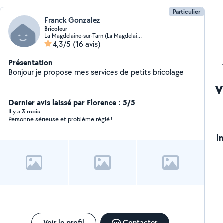
Particulier
Franck Gonzalez
Bricoleur
La Magdelaine-sur-Tarn (La Magdelaine-sur-Tarn)
4,3/5
(16 avis)
Présentation
Bonjour je propose mes services de petits bricolage
v
Dernier avis laissé par Florence : 5/5
Il y a 3 mois
Personne sérieuse et problème réglé !
I
Voir le profil
Contacter