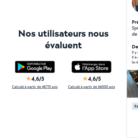
Pr
Sp
Nos utilisateurs nous
de
div
évaluent
do
Der
et
Il 
Il 
fac
la 
4,6/5
4,6/5
Calculé à partir de 48731 avis
Calculé à partir de 66000 avis
Ré