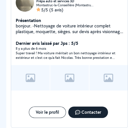
Prépa auto et services 3D
Montastruc-la-Conseillère (Montastruc-la-Conseillère)
5/5
(5 avis)
Présentation
bonjour. -Nettoyage de voiture intérieur complet
plastique, moquette, sièges. sur devis après visionnage
par photo où vue directe. -service d'impression 3d pour
remplacé pièces cassé ou autres.
Dernier avis laissé par Jps : 5/5
Il y a plus de 6 mois
Super travail ! Ma voiture méritait un bon nettoyage intérieur et
extérieur et c'est ce qu'a fait Nicolas. Très bonne prestation et
en plus il est très sympathique. Je vais refaire appel à lui pour
mon autre véhicule.
Voir le profil
Contacter