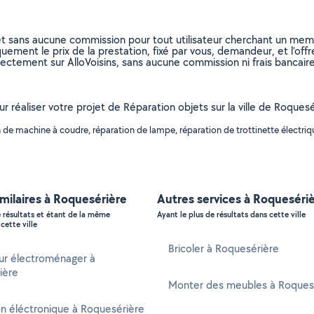
et sans aucune commission pour tout utilisateur cherchant un membre
uement le prix de la prestation, fixé par vous, demandeur, et l’offr
rectement sur AlloVoisins, sans aucune commission ni frais bancaire
our réaliser votre projet de Réparation objets sur la ville de Roqu
e machine à coudre, réparation de lampe, réparation de trottinette électrique,
imilaires à Roquesérière
Autres services à Roqueséri
e résultats et étant de la même
Ayant le plus de résultats dans cette ville
cette ville
Bricoler à Roquesérière
ur électroménager à
ière
Monter des meubles à Roques
n éléctronique à Roquesérière