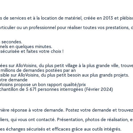
ns de services et à la location de matériel, créée en 2013 et plébi
culier ou un professionnel pour réaliser toutes vos prestations, d
s secondes.
nnels en quelques minutes.
sécurisée et faites votre choix !
sur AlloVoisins, du plus petit village à la plus grande ville, tro
 millions de demandes postées par an
ible sur AlloVoisins, du plus petit besoin aux plus grands projets.
votre demande
oVoisins propose un bon rapport qualité/prix
chantillon de 5 671 personnes interrogées (Février 2024)
remière réponse à votre demande. Postez votre demande et trouve
ers, qui vous ont contacté. Présentation, photos de réalisation, exp
s échanges sécurisés et efficaces grâce aux outils intégrés.