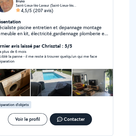
Bruno
Saint-Lieux-lès-Lavaur (Saint-Lieux-lès-Lavaur)
4,5/5
(207 avis)
ésentation
écialiste piscine entretien et depannage montage
 meuble en kit, électricité,gardiennage plomberie et
ers peinture,tapisserie,travail dans plusieurs
maines très expérimentés. Nettoyage de Terrasse
nier avis laissé par Chrisztal : 5/5
 vitre ....déduction de 50 % de vos impôts sur
y a plus de 6 mois
à ciblé la panne - il me reste à trouver quelqu'un qui me face
ture.
réparation
paration d'objets
Voir le profil
Contacter