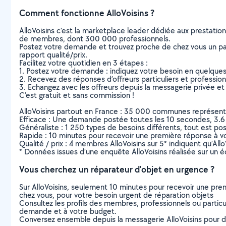
Comment fonctionne AlloVoisins ?
AlloVoisins c’est la marketplace leader dédiée aux prestatio
de membres, dont 300 000 professionnels.
Postez votre demande et trouvez proche de chez vous un parti
rapport qualité/prix.
Facilitez votre quotidien en 3 étapes :
1. Postez votre demande : indiquez votre besoin en quelque
2. Recevez des réponses d’offreurs particuliers et professio
3. Echangez avec les offreurs depuis la messagerie privée et 
C’est gratuit et sans commission !
AlloVoisins partout en France : 35 000 communes représentées 
Efficace : Une demande postée toutes les 10 secondes, 3.6
Généraliste : 1 250 types de besoins différents, tout est poss
Rapide : 10 minutes pour recevoir une première réponse à 
Qualité / prix : 4 membres AlloVoisins sur 5* indiquent qu’All
* Données issues d’une enquête AlloVoisins réalisée sur un é
Vous cherchez un réparateur d'objet en urgence ?
Sur AlloVoisins, seulement 10 minutes pour recevoir une p
chez vous, pour votre besoin urgent de réparation objets
Consultez les profils des membres, professionnels ou particuli
demande et à votre budget.
Conversez ensemble depuis la messagerie AlloVoisins pour de