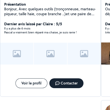
Présentation
Pr
Bonjour, Avec quelques outils (tronçonneuse, marteau-
Ouvr
piqueur, taille haie, coupe branche ..)et une paire de
dé
bras, je peux être disponible avec mon Trafic. Ça m'est
aux normes
déjà arrivé de laisser libre cours à ce que les gens
Dernier avis laissé par Claire : 5/5
robin
De
peuvent donner en fonction de leur situation.
eve
Il y a plus de 6 mois
Il 
Pascal a vraiment bien réparé ma chaise, je suis ravie !
trè
d'un tu
de
- Montage Cuis
taille, 
bo
travaux
m 20 simple essieu . cauti
piqueur perforateur é
Voir le profil
Contacter