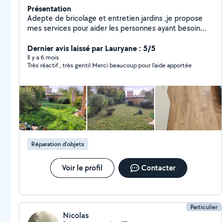
Présentation
Adepte de bricolage et entretien jardins ,je propose
mes services pour aider les personnes ayant besoin
d'un coup de main pour réaliser certaines tâches du
quotidien. Je travaille en CESU ,ce qui vous permet de
Dernier avis laissé par Lauryane : 5/5
récupérer 50% de crédit d'impôt.
Il y a 6 mois
Très réactif , très gentil Merci beaucoup pour l'aide apportée
Réparation d'objets
Voir le profil
Contacter
Particulier
Nicolas