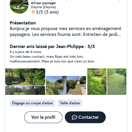
Artisan paysager
Deyme (Deyme)
5/5
(3 avis)
Présentation
Bonjour,je vous propose mes services en aménagement
paysagers. Les services fournis sont: Entretien de jardin.
Taille de haies - d'arbres et d'arbustes. Aménagement
paysager( création de macifs,plantation d'arbre et
Dernier avis laissé par Jean-Philippe : 5/5
fleur.) Petite maçonnerie( bâtissage de murs et
Il y a plus de 6 mois
Un très beau contact, mais Ryan est très loin,
murettes. réparation de façades.) Ravalement de
malheureusement. Mais je suis sûr que c'est un bon
façades. Toutes peintures intérieur et extérieur.
professionnel je vous le conseil !
Évacuation de tout déchets. Tarifs très avantageux !!
Intervention rapide et impeccable. Devis et
déplacement gratuit. Alors profitez-en!!
Élagage ou coupe d'arbre
Taille d'arbre
Voir le profil
Contacter