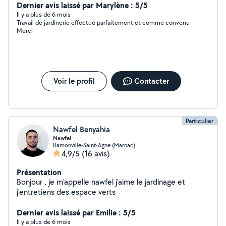
aide au déchargement, etc).
Dernier avis laissé par Marylène : 5/5
Il y a plus de 6 mois
Travail de jardinerie effectué parfaitement et comme convenu
Merci
Voir le profil
Contacter
Particulier
Nawfel Benyahia
Nawfel
Ramonville-Saint-Agne (Marnac)
4,9/5
(16 avis)
Présentation
Bonjour , je m'appelle nawfel j'aime le jardinage et
j'entretiens des espace verts
Dernier avis laissé par Emilie : 5/5
Il y a plus de 6 mois