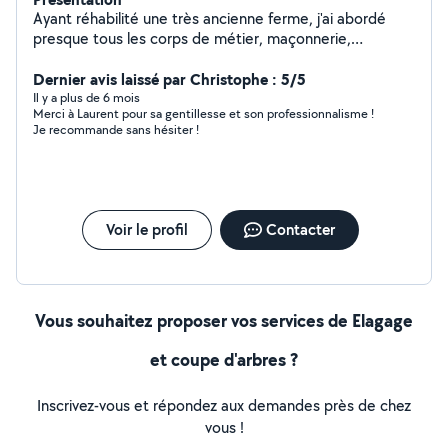
Ayant réhabilité une très ancienne ferme, j'ai abordé
presque tous les corps de métier, maçonnerie,
charpente, couverture, installation de cuisine.... J'ai
continué par la soudure à l'arc, la construction
Dernier avis laissé par Christophe : 5/5
métallique... Et les assemblages bois métaux. J'ai investi
Il y a plus de 6 mois
Merci à Laurent pour sa gentillesse et son professionnalisme !
lourdement dans de l'outillage pro de marque. Tarière,
Je recommande sans hésiter !
scies à onglet, rabots, dégauchisseuse etc ... Du moyen
oeuvre à la finition la plus détaillée. Grâce à ma
formation de technicien d'étude en construction bois je
peux assembler un abris de jardin mais nous pouvons
aussi le concevoir ensemble, le dessiner et bâtir un
Voir le profil
Contacter
exemple unique. J'aime proposer des idées originales
dans l'écriture du bois, terrasses, abris adossés... Côté
rénovation, je connais bien la brique foraine et ses
exigences. J'ai acquis l'expérience du travail en sous
oeuvre pour le remplacement de pièces de charpentes.
Vous souhaitez proposer vos services de Elagage
J'ai des connaissances en isolation.
et coupe d'arbres ?
Inscrivez-vous et répondez aux demandes près de chez
vous !