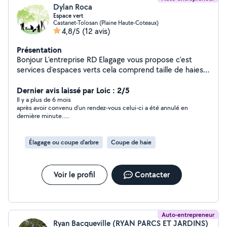
Dylan Roca
Espace vert
Castanet-Tolosan (Plaine Haute-Coteaux)
4,8/5
(12 avis)
Présentation
Bonjour L'entreprise RD Elagage vous propose c'est
services d'espaces verts cela comprend taille de haies,
tonte, débroussaillage,élagage, abattage. Pour plus
d'information tarifaires et autres n'hésitez pas. Bonne
Dernier avis laissé par Loic : 2/5
journée à vous
Il y a plus de 6 mois
après avoir convenu d'un rendez-vous celui-ci a été annulé en
dernière minute.....
Élagage ou coupe d'arbre
Coupe de haie
Voir le profil
Contacter
Auto-entrepreneur
Ryan Bacqueville (RYAN PARCS ET JARDINS)