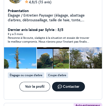
4,8/5
(15 avis)
Présentation
Élagage / Entretien Paysager (élagage, abattage
d'arbres, débroussaillage, taille de haie, tonte,
évacuation / broyage des végétaux... )
Dernier avis laissé par Sylvie : 5/5
Il y a 3 mois
Personne à l’écoute, s’adapte à la situation et essaie de trouver
le meilleur compromis. Nous n’avons pour l’instant pas finalisé
la prestation. Ce n’est que partie remise car vraiment très bon
contact.
Élagage ou coupe d'arbre
Coupe d'arbre
Voir le profil
Contacter
Auto-entrepreneur