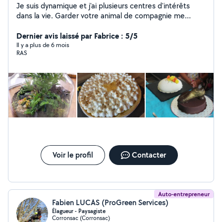
Je suis dynamique et j'ai plusieurs centres d'intérêts
dans la vie. Garder votre animal de compagnie me
permet d'avoir le contact avec un animal différent à
chaque fois, de m'adapter à leurs habitudes, et leur
Dernier avis laissé par Fabrice : 5/5
caractère. Un seul objectif : que l'animal se sente
Il y a plus de 6 mois
RAS
comme chez lui et que vous le récupériez calme et
serein. Je suis passionnée par la pâtisserie et la cuisine.
J'aime le jardinage, le bricolage, la musique, le sport, la
pratique des danses en couple.
Voir le profil
Contacter
Auto-entrepreneur
Fabien LUCAS (ProGreen Services)
Élagueur - Paysagiste
Corronsac (Corronsac)