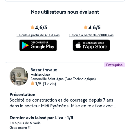
Nos utilisateurs nous évaluent
4,6/5
4,6/5
Calculé à partir de 48731 avis
Calculé à partir de 66000 avis
Entreprise
Bazar travaux
Multiservices
Ramonville-Saint-Agne (Parc Technologique)
1/5
(1 avis)
Présentation
Société de construction et de courtage depuis 7 ans
dans le secteur Midi Pyrénées. Mise en relation avec
nos artisans qualifiés sur différents corps d'état. Suivi de
chantier possible, gestion des commandes et choix des
Dernier avis laissé par Liza : 1/5
matériaux sur demande. Optimisation du budget selon
Il y a plus de 6 mois
Gros escro !!!
travaux. Fourniture de matériaux : carrelage, parquet,