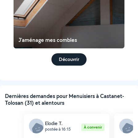
J'aménage mes combles
Découvrir
Dernières demandes pour Menuisiers à Castanet-
Tolosan (31) et alentours
Elodie T.
M
À convenir
postée à 16:15
p