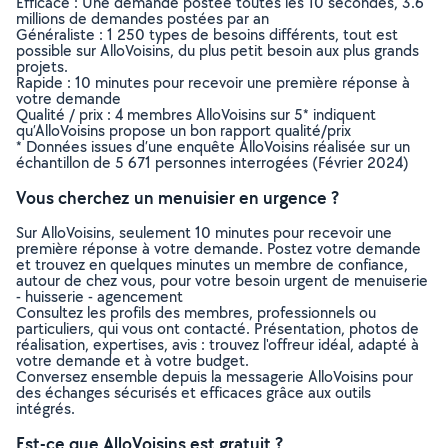
Efficace : Une demande postée toutes les 10 secondes, 3.6
millions de demandes postées par an
Généraliste : 1 250 types de besoins différents, tout est
possible sur AlloVoisins, du plus petit besoin aux plus grands
projets.
Rapide : 10 minutes pour recevoir une première réponse à
votre demande
Qualité / prix : 4 membres AlloVoisins sur 5* indiquent
qu’AlloVoisins propose un bon rapport qualité/prix
* Données issues d’une enquête AlloVoisins réalisée sur un
échantillon de 5 671 personnes interrogées (Février 2024)
Vous cherchez un menuisier en urgence ?
Sur AlloVoisins, seulement 10 minutes pour recevoir une
première réponse à votre demande. Postez votre demande
et trouvez en quelques minutes un membre de confiance,
autour de chez vous, pour votre besoin urgent de menuiserie
- huisserie - agencement
Consultez les profils des membres, professionnels ou
particuliers, qui vous ont contacté. Présentation, photos de
réalisation, expertises, avis : trouvez l'offreur idéal, adapté à
votre demande et à votre budget.
Conversez ensemble depuis la messagerie AlloVoisins pour
des échanges sécurisés et efficaces grâce aux outils
intégrés.
Est-ce que AlloVoisins est gratuit ?