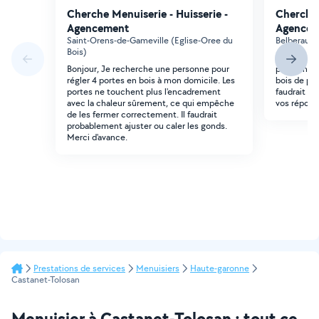
Cherche Menuiserie - Huisserie -
Cherche 
Agencement
Agencem
Saint-Orens-de-Gameville (Eglise-Oree du
Belberaud
Bois)
Bonjour, bo
Bonjour, Je recherche une personne pour
personne q
régler 4 portes en bois à mon domicile. Les
bois de pin.
portes ne touchent plus l'encadrement
faudrait no
avec la chaleur sûrement, ce qui empêche
vos répons
de les fermer correctement. Il faudrait
probablement ajuster ou caler les gonds.
Merci d'avance.
Prestations de services
Menuisiers
Haute-garonne
Castanet-Tolosan
Menuisier à Castanet-Tolosan : tout ce