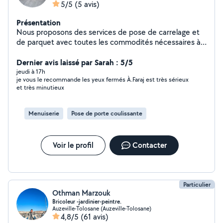
5/5
(5 avis)
Présentation
Nous proposons des services de pose de carrelage et
de parquet avec toutes les commodités nécessaires à
des prix très raisonnables et avec une excellente qualité
d'exécution, garantie sans défaut.
Dernier avis laissé par Sarah : 5/5
jeudi à 17h
je vous le recommande les yeux fermés À.Faraj est très sérieux
et très minutieux
Menuiserie
Pose de porte coulissante
Voir le profil
Contacter
Particulier
Othman Marzouk
Bricoleur -jardinier-peintre.
Auzeville-Tolosane (Auzeville-Tolosane)
4,8/5
(61 avis)