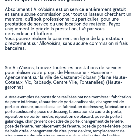
Absolument ! AlloVoisins est un service entièrement gratuit
et sans aucune commission pour tout utilisateur cherchant un
membre, qu’il soit professionnel ou particulier, pour une
prestation de service ou une location de matériel. Payez
uniquement le prix de la prestation, fixé par vous,
demandeur, et l’offreur.
Vous pouvez réaliser le paiement en ligne de la prestation
directement sur AlloVoisins, sans aucune commission ni frais
bancaires.
Sur AlloVoisins, trouvez toutes les prestations de services
pour réaliser votre projet de Menuiserie - Huisserie -
Agencement sur la ville de Castanet-Tolosan (Plaine Haute-
Coteaux, Vic, Rabaudy, Centre Ville, Fontanelles) (Haute-
garonne)
Autres exemples de prestations réalisées par nos membres : fabrication
de porte intérieure, réparation de porte coulissante, changement de
porte extérieure, pose d'escalier, fabrication de dressing, fabrication de
porte coulissante, pose de dressing, fabrication de cadre de porte,
réparation de porte-fenêtre, réparation de placard, pose de porte à
galandage, changement de cadre de porte, changement de fenêtre,
pose de fenêtre, remplacement de fenêtre, pose de porte-fenêtre, pose
de baie vitrée, changement de vitre, pose de vitre, remplacement de
vitre, pose de double vitrage, pose de vélux, réalisation de fenêtre,