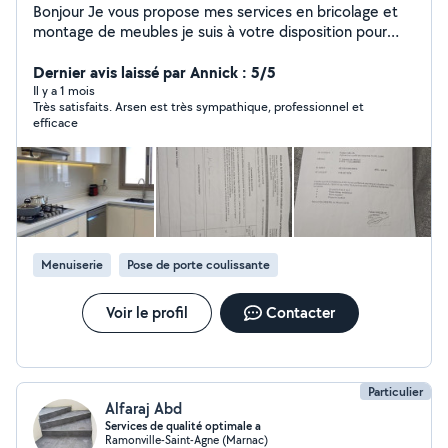
Bonjour Je vous propose mes services en bricolage et
montage de meubles je suis à votre disposition pour
tout ce qui concerne : -montage de tout type de
meubles (canapé, armoire, table, commode, lit,
Dernier avis laissé par Annick : 5/5
équipements de cuisine...) -fixation de TV murale, -
Il y a 1 mois
Très satisfaits. Arsen est très sympathique, professionnel et
Découpe plan de travail, installation plaque de cuisson,
efficace
évier et hotte -Mise en place de barres de rideaux, pare
baignoire -Branchement four, lave-vaisselle, machine à
laver, plaque de cuisson, Et AUSSI DE LA PEINTURE
MURS ET PORTES INTÉRIEURES EXTÉRIEURES N'hésitez
pas à me contacter pour les tarifs .......Veuillez écrire
uniquement au point.+.-Pose plaque placo mur -Pose
professionnel de carrelage sur sol et murnettoyage de
Menuiserie
Pose de porte coulissante
canapé
Voir le profil
Contacter
Particulier
Alfaraj Abd
Services de qualité optimale a
Ramonville-Saint-Agne (Marnac)