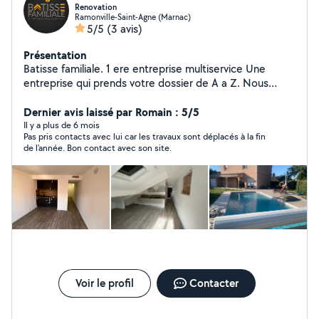
Renovation
Ramonville-Saint-Agne (Marnac)
5/5
(3 avis)
Présentation
Batisse familiale. 1 ere entreprise multiservice Une
entreprise qui prends votre dossier de A a Z. Nous
avons notre propre bureau d'etude interne. Nous avons
une décoratrice intérieure chevronnée, un architecte
Dernier avis laissé par Romain : 5/5
DPLG et un studio de Design en Italie intégré a notre
Il y a plus de 6 mois
Pas pris contacts avec lui car les travaux sont déplacés à la fin
structure. Nous faisons tous corps d'état, afin de vous
de l'année. Bon contact avec son site.
proposer des projets de constructions et de
rénovations complets de A a Z. La conception de vos
plans, vos croquis, vos mises en situations 3d. Vos
permis de construire et d'extensions ou déclarations
préalables et autorisations de travaux. Nous realisons
vos travaux avec nos propres employés: Electriciens
Plombiers Climaticiens Gros oeuvre Second oeuvre.
Voir le profil
Contacter