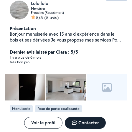
Lolo lolo
Menuisier
Frouzins (Roussimort)
5/5
(5 avis)
Présentation
Bonjour menuiserie avec 15 ans d expérience dans le
bois et ses dérivées Je vous propose mes services Pose
de menuiserie bois alu pvc fenêtres, volets roulant ou
bois, réglage de porte, changement vitrage et
Dernier avis laissé par Clara : 5/5
réparation aménagement de placard et création de
Il y a plus de 6 mois
très bon pro.
dressing ou autre Pose parquet et plinthe, lambris et
terrasse bois Montage d'ameublement de cuisine et
pose Pose de porte intérieure, coulissante, galandage
et fin de chantier Équipé de nombreux outils
professionnels. Si vous m'envoyer des messages privé
pour des demandes n'hésitez pas me laisser vos
coordonnées téléphonique
Menuiserie
Pose de porte coulissante
Voir le profil
Contacter