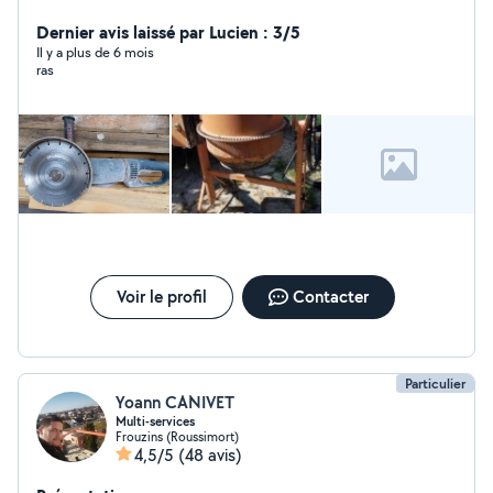
louer à petit prix afin de vous en faire profiter. Karcher,
perceuse, perforateur, visseuse , bétonnière électrique
Dernier avis laissé par Lucien : 3/5
, disqueuse, poste à souder etc... A très bientôt .
Il y a plus de 6 mois
ras
Voir le profil
Contacter
Particulier
Yoann CANIVET
Multi-services
Frouzins (Roussimort)
4,5/5
(48 avis)