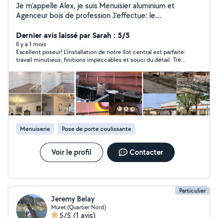
Je m'appelle Alex, je suis Menuisier aluminium et
Agenceur bois de profession J'effectue: le
montage,l'installation,l'agencement, mais aussi la
réparation de vos menuiseries (Alu, Bois ,PVC) Je
Dernier avis laissé par Sarah : 5/5
répare également les volets roulants mécanique et
Il y a 1 mois
Excellent poseur! L'installation de notre îlot central est parfaite:
électrique(changement de condensateurs, tabliers,
travail minutieux, finitions impeccables et souci du détail. Très
moteurs etc ) Mon travail est sérieux et soigné,
professionnel, ponctuel et agréable, il a réalisé un travail de
j'apprécie l'apport de conseils lors de mes travaux, afin
grande qualité. Nous sommes ravis du résultat et le
de satisfaire pleinement le client. Si mon offre de
recommandons sans hésiter!
services vous intéresse n'hésitez pas à me contacter.
Cdt
Menuiserie
Pose de porte coulissante
Voir le profil
Contacter
Particulier
Jeremy Belay
Muret (Quartier Nord)
5/5
(1 avis)