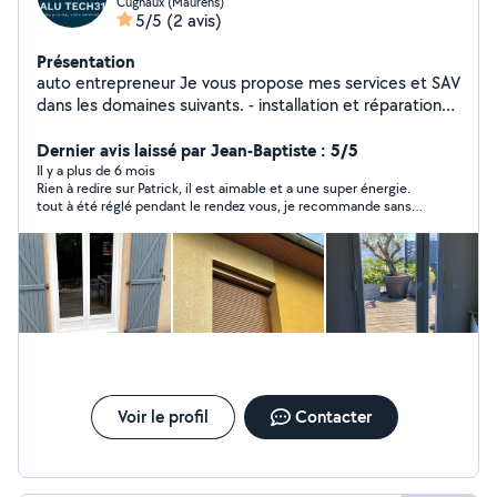
Cugnaux (Maurens)
5/5
(2 avis)
Présentation
auto entrepreneur Je vous propose mes services et SAV
dans les domaines suivants. - installation et réparation
de Menuiserie ALU PVC
porte,fenêtre,coulissant,velux,portail - installation et
Dernier avis laissé par Jean-Baptiste : 5/5
réparation de volets roulant manuel et motorisé -
Il y a plus de 6 mois
Rien à redire sur Patrick, il est aimable et a une super énergie.
installation et réparation de serrures ( ALU-PVC ) - SAV
tout à été réglé pendant le rendez vous, je recommande sans
sur toutes marques Alu et pvc,volets roulant.
hésitation
Voir le profil
Contacter