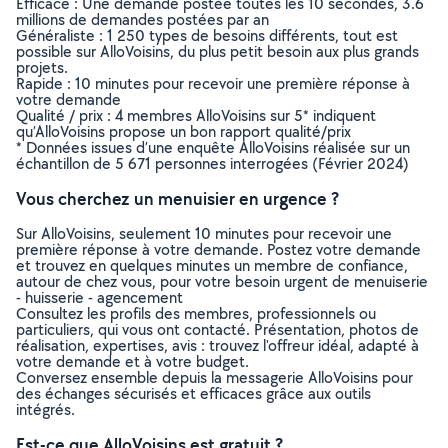
Efficace : Une demande postée toutes les 10 secondes, 3.6
millions de demandes postées par an
Généraliste : 1 250 types de besoins différents, tout est
possible sur AlloVoisins, du plus petit besoin aux plus grands
projets.
Rapide : 10 minutes pour recevoir une première réponse à
votre demande
Qualité / prix : 4 membres AlloVoisins sur 5* indiquent
qu’AlloVoisins propose un bon rapport qualité/prix
* Données issues d’une enquête AlloVoisins réalisée sur un
échantillon de 5 671 personnes interrogées (Février 2024)
Vous cherchez un menuisier en urgence ?
Sur AlloVoisins, seulement 10 minutes pour recevoir une
première réponse à votre demande. Postez votre demande
et trouvez en quelques minutes un membre de confiance,
autour de chez vous, pour votre besoin urgent de menuiserie
- huisserie - agencement
Consultez les profils des membres, professionnels ou
particuliers, qui vous ont contacté. Présentation, photos de
réalisation, expertises, avis : trouvez l'offreur idéal, adapté à
votre demande et à votre budget.
Conversez ensemble depuis la messagerie AlloVoisins pour
des échanges sécurisés et efficaces grâce aux outils
intégrés.
Est-ce que AlloVoisins est gratuit ?