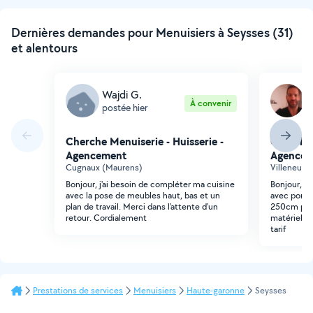
Dernières demandes pour Menuisiers à Seysses (31)
et alentours
Wajdi G.
M
À convenir
postée hier
p
Cherche Menuiserie - Huisserie -
Cherche 
Agencement
Agencem
Cugnaux (Maurens)
Villeneuve
Bonjour, j'ai besoin de compléter ma cuisine
Bonjour, j'a
avec la pose de meubles haut, bas et un
avec porte
plan de travail. Merci dans l'attente d'un
250cm petit
retour. Cordialement
matériel m
tarif
Prestations de services
Menuisiers
Haute-garonne
Seysses