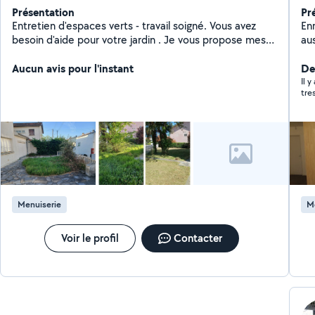
Présentation
Pr
Entretien d'espaces verts - travail soigné. Vous avez
En
besoin d'aide pour votre jardin . Je vous propose mes
au
services pour : - tonte de pelouse - taille de haies et
cou
arbustes - debroussaillage - nettoyage et entretien de
Aucun avis pour l'instant
De
jardin - petits travaux extérieur J'accompagnes
Il 
également les agences immobilières pour préparer les
biens à la vente en mettant en valeurs les jardins. Votre
jardin mérite le meilleur
Menuiserie
M
Voir le profil
Contacter