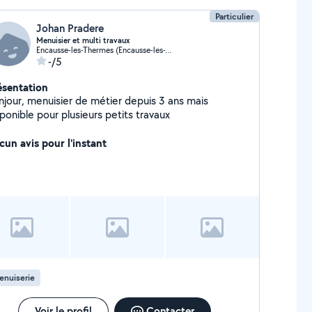
Particulier
Johan Pradere
Menuisier et multi travaux
Encausse-les-Thermes (Encausse-les-Thermes)
-/5
ésentation
njour, menuisier de métier depuis 3 ans mais
ponible pour plusieurs petits travaux
cun avis pour l'instant
enuiserie
Voir le profil
Contacter