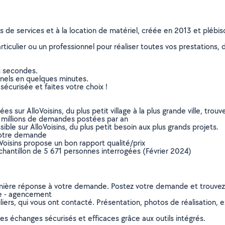
ns de services et à la location de matériel, créée en 2013 et plébi
culier ou un professionnel pour réaliser toutes vos prestations, d
s secondes.
nnels en quelques minutes.
sécurisée et faites votre choix !
sur AlloVoisins, du plus petit village à la plus grande ville, tro
 millions de demandes postées par an
ible sur AlloVoisins, du plus petit besoin aux plus grands projets.
votre demande
oVoisins propose un bon rapport qualité/prix
chantillon de 5 671 personnes interrogées (Février 2024)
remière réponse à votre demande. Postez votre demande et trouve
ie - agencement
ers, qui vous ont contacté. Présentation, photos de réalisation, exp
s échanges sécurisés et efficaces grâce aux outils intégrés.