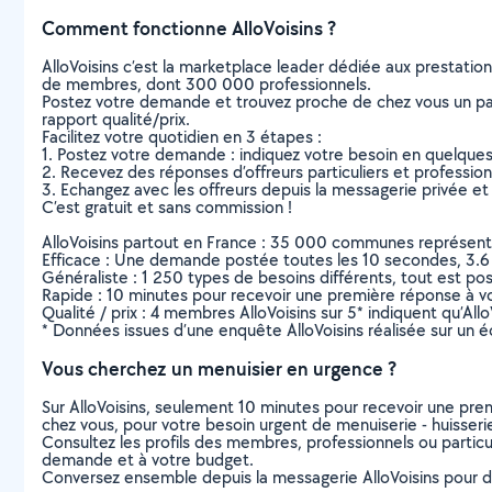
Comment fonctionne AlloVoisins ?
AlloVoisins c’est la marketplace leader dédiée aux prestatio
de membres, dont 300 000 professionnels.
Postez votre demande et trouvez proche de chez vous un parti
rapport qualité/prix.
Facilitez votre quotidien en 3 étapes :
1. Postez votre demande : indiquez votre besoin en quelque
2. Recevez des réponses d’offreurs particuliers et professio
3. Echangez avec les offreurs depuis la messagerie privée et 
C’est gratuit et sans commission !
AlloVoisins partout en France : 35 000 communes représentées 
Efficace : Une demande postée toutes les 10 secondes, 3.6
Généraliste : 1 250 types de besoins différents, tout est poss
Rapide : 10 minutes pour recevoir une première réponse à 
Qualité / prix : 4 membres AlloVoisins sur 5* indiquent qu’All
* Données issues d’une enquête AlloVoisins réalisée sur un é
Vous cherchez un menuisier en urgence ?
Sur AlloVoisins, seulement 10 minutes pour recevoir une p
chez vous, pour votre besoin urgent de menuiserie - huisser
Consultez les profils des membres, professionnels ou particuli
demande et à votre budget.
Conversez ensemble depuis la messagerie AlloVoisins pour de