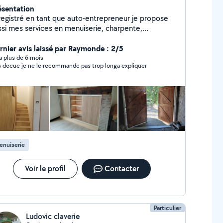
ésentation
registré en tant que auto-entrepreneur je propose
ssi mes services en menuiserie, charpente,
verture, isolation, bricolage et un peu le jardinage.
rnier avis laissé par Raymonde : 2/5
y a plus de 6 mois
tres decue je ne le recommande pas trop longa expliquer
enuiserie
Voir le profil
Contacter
Particulier
Ludovic claverie