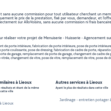
et sans aucune commission pour tout utilisateur cherchant un membre
uement le prix de la prestation, fixé par vous, demandeur, et l’offr
rectement sur AlloVoisins, sans aucune commission ni frais bancaire
our réaliser votre projet de Menuiserie - Huisserie - Agencement su
de porte intérieure, fabrication de porte intérieure, pose de porte intérieur
de porte coulissante, pose de dressing, fabrication de cadre de porte, réparati
orte de garage, remplacement de porte de garage, changement de cadre de p
vitrée, changement de vitre, pose de vitre, remplacement de vitre, pose de dou
imilaires à Lieoux
Autres services à Lieoux
e résultats et étant de la même
Ayant le plus de résultats dans cette ville
cette ville
Jardinage - entretien potager 
 à Lieoux