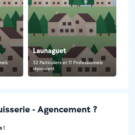
Launaguet
nnels
32 Particuliers et 11 Professionnels
répondent
uisserie - Agencement ?
 !