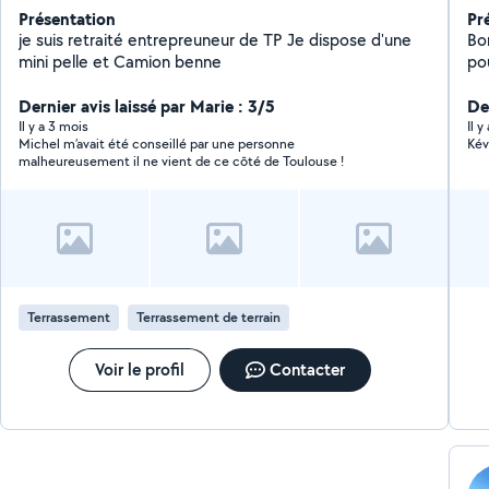
Présentation
Pr
je suis retraité entrepreuneur de TP Je dispose d'une
Bon
mini pelle et Camion benne
po
pol
Dernier avis laissé par Marie : 3/5
ch
Der
ça
Il y a 3 mois
Il 
Michel m’avait été conseillé par une personne
Kév
de
malheureusement il ne vient de ce côté de Toulouse !
Terrassement
Terrassement de terrain
Voir le profil
Contacter