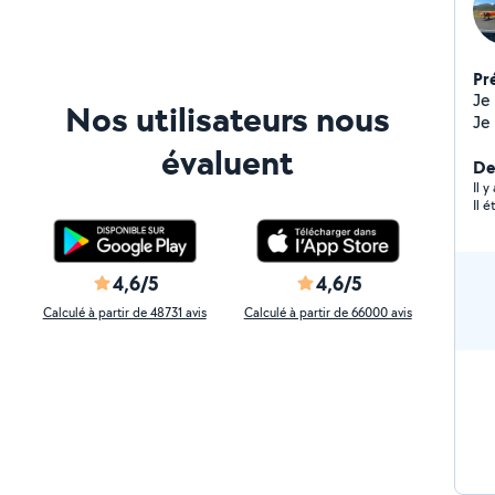
Pr
Je
Nos utilisateurs nous
Je
pas
évaluent
de 
Der
sy
Il 
Il é
4,6/5
4,6/5
Calculé à partir de 48731 avis
Calculé à partir de 66000 avis