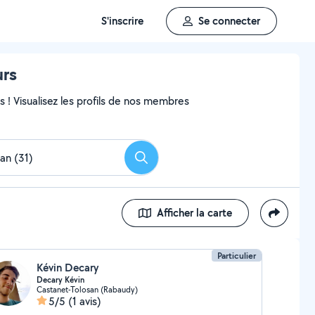
S'inscrire
Se connecter
urs
ns ! Visualisez les profils de nos membres
Rechercher
Afficher la carte
Particulier
Kévin Decary
Decary Kévin
Castanet-Tolosan (Rabaudy)
5/5
(1 avis)