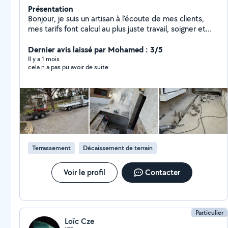
Présentation
Bonjour, je suis un artisan à l'écoute de mes clients,
mes tarifs font calcul au plus juste travail, soigner et
propre dans le professionnalisme de l'artisanat . un seul
interlocuteur pour répondre à plusieurs besoins pour
Dernier avis laissé par Mohamed : 3/5
votre maison. Le but de l'entreprise c'est vous rassurer
Il y a 1 mois
cela n a pas pu avoir de suite
pour vos travaux. Je suis à l'écoute de mes clients pour
leur donner le meilleur des conseils concernant leur
travaux
Terrassement
Décaissement de terrain
Voir le profil
Contacter
Particulier
Loïc Cze