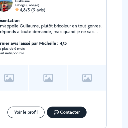
Guillaume
Labège (Labège)
4,8/5
(9 avis)
ésentation
 m'appelle Guillaume, plutôt bricoleur en tout genres.
 réponds a toute demande, mais quand je ne sais
 faire je le signale, je préfère m'abstenir plutôt que
rendre un travail d'une piètre qualité.Plutot
nier avis laissé par Michelle : 4/5
mpathique, et avec le sens du contact.
y a plus de 6 mois
tait indisponible.
Voir le profil
Contacter