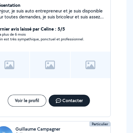
ésentation
jour, je suis auto entrepreneur et je suis disponible
ur toutes demandes, je suis bricoleur et suis assez
yvalent sur des tâches diverses et variées, Je
erche à compléter mon planning car étant étudiant,
nier avis laissé par Celine : 5/5
 me permet de faire un peu de sous pour mon projet
y a plus de 6 mois
in est très sympathique, ponctuel et professionnel.
 permis :)
Voir le profil
Contacter
Particulier
Guillaume Campagner