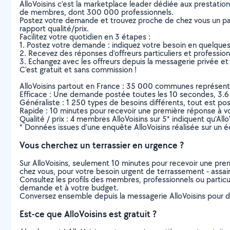
AlloVoisins c’est la marketplace leader dédiée aux prestatio
de membres, dont 300 000 professionnels.
Postez votre demande et trouvez proche de chez vous un parti
rapport qualité/prix.
Facilitez votre quotidien en 3 étapes :
1. Postez votre demande : indiquez votre besoin en quelque
2. Recevez des réponses d’offreurs particuliers et professio
3. Echangez avec les offreurs depuis la messagerie privée et 
C’est gratuit et sans commission !
AlloVoisins partout en France : 35 000 communes représentées 
Efficace : Une demande postée toutes les 10 secondes, 3.6
Généraliste : 1 250 types de besoins différents, tout est poss
Rapide : 10 minutes pour recevoir une première réponse à 
Qualité / prix : 4 membres AlloVoisins sur 5* indiquent qu’All
* Données issues d’une enquête AlloVoisins réalisée sur un é
Vous cherchez un terrassier en urgence ?
Sur AlloVoisins, seulement 10 minutes pour recevoir une p
chez vous, pour votre besoin urgent de terrassement - assa
Consultez les profils des membres, professionnels ou particuli
demande et à votre budget.
Conversez ensemble depuis la messagerie AlloVoisins pour de
Est-ce que AlloVoisins est gratuit ?