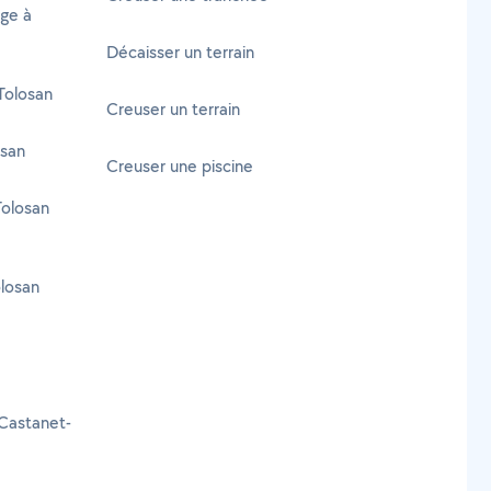
age à
Décaisser un terrain
Tolosan
Creuser un terrain
osan
Creuser une piscine
Tolosan
losan
Castanet-