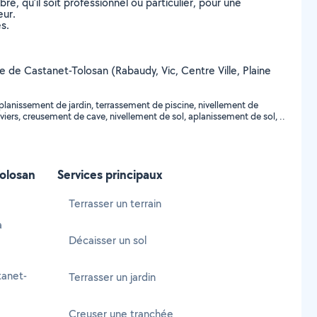
, qu’il soit professionnel ou particulier, pour une
eur.
s.
lle de Castanet-Tolosan (Rabaudy, Vic, Centre Ville, Plaine
aplanissement de jardin, terrassement de piscine, nivellement de
iers, creusement de cave, nivellement de sol, aplanissement de sol, ..
Tolosan
Services principaux
Terrasser un terrain
à
Décaisser un sol
tanet-
Terrasser un jardin
Creuser une tranchée