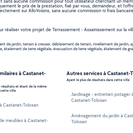
et sans aucune commission pour tout utilisateur cherchant un membre
uement le prix de la prestation, fixé par vous, demandeur, et l’offr
rectement sur AlloVoisins, sans aucune commission ni frais bancaire
ur réaliser votre projet de Terrassement - Assainissement sur la vi
 de jardin, terrain à creuser, déblaiement de terrain, nivellement de jardin, 
, étalement de terre végétale, évacuation de terre végétale, étalement de grav
imilaires à Castanet-
Autres services à Castanet-
Ayant le plus de résultats dans cette ville
e résultats et étant de la même
cette ville
Jardinage - entretien potager 
Castanet-Tolosan
 à Castanet-Tolosan
Aménagement du jardin à Cas
de meubles à Castanet-
Tolosan