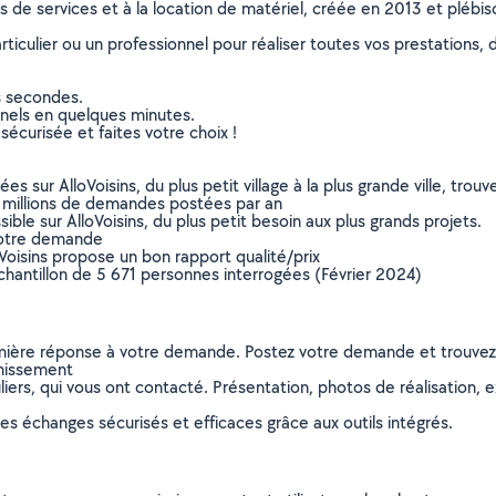
ns de services et à la location de matériel, créée en 2013 et plébi
culier ou un professionnel pour réaliser toutes vos prestations, d
s secondes.
nnels en quelques minutes.
sécurisée et faites votre choix !
sur AlloVoisins, du plus petit village à la plus grande ville, tro
 millions de demandes postées par an
ible sur AlloVoisins, du plus petit besoin aux plus grands projets.
votre demande
oVoisins propose un bon rapport qualité/prix
chantillon de 5 671 personnes interrogées (Février 2024)
remière réponse à votre demande. Postez votre demande et trouve
inissement
ers, qui vous ont contacté. Présentation, photos de réalisation, exp
s échanges sécurisés et efficaces grâce aux outils intégrés.