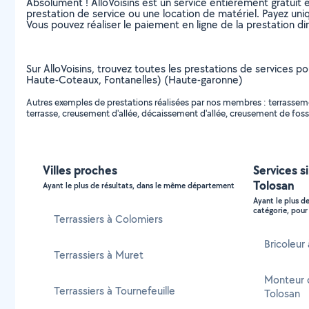
Absolument ! AlloVoisins est un service entièrement gratuit 
prestation de service ou une location de matériel. Payez uniq
Vous pouvez réaliser le paiement en ligne de la prestation di
Sur AlloVoisins, trouvez toutes les prestations de services po
Haute-Coteaux, Fontanelles) (Haute-garonne)
Autres exemples de prestations réalisées par nos membres : terrassement
terrasse, creusement d'allée, décaissement d'allée, creusement de fosse
Villes proches
Services s
Tolosan
Ayant le plus de résultats, dans le même département
Ayant le plus d
catégorie, pour 
Terrassiers à Colomiers
Bricoleur
Terrassiers à Muret
Monteur 
Terrassiers à Tournefeuille
Tolosan