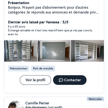
Présentation
Bonjour, N'ayant pas d'abonnement pour d'autres
catégories Je réponds aux annonces et demande privée
uniquement pour ces 3 catégories : Déménagement,
manutention et montage de meuble Ayant une solide
Dernier avis laissé par Vanessa : 5/5
expérience en déménagement, je vous propose mes
Il y a 20 jours
Échange aimable et il est tres réactif bien que je n’ai pas conclu
services. Je suis également expérimenté dans le
avec lui
montage de meubles de toutes marques, en particulier
des dressings. Je dispose du matériel nécessaire.
Minutieux, compétent et ponctuel. Je serais ravi de
pouvoir vous apporter mon aide.
Manutention
Port de meuble
Voir le profil
Contacter
Particulier
Camille Perrier
Aide-déménageur (voir profil)