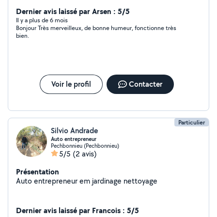
petits travaux qui serait dans mes cordes. Également de
la garde d'enfant et d'animaux. Du service à la personne,
Dernier avis laissé par Arsen : 5/5
étant diplômé comme Accompagnante Éducative et
Il y a plus de 6 mois
Bonjour Très merveilleux, de bonne humeur, fonctionne très
sociale. Soucieuse de bien faire et soignée, je suis sur
bien.
de pouvoir de convenir à vos attentes. N'hésitez pas à
me contacter pour voir ensemble nos disponibilités. Au
plaisir de vous rendre service Cordialement
Voir le profil
Contacter
Particulier
Silvio Andrade
Auto entrepreneur
Pechbonnieu (Pechbonnieu)
5/5
(2 avis)
Présentation
Auto entrepreneur em jardinage nettoyage
Dernier avis laissé par Francois : 5/5