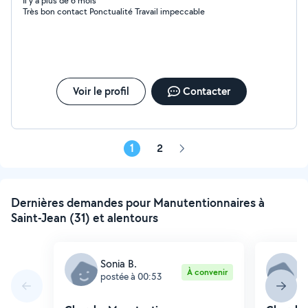
Il y a plus de 6 mois
Très bon contact Ponctualité Travail impeccable
Voir le profil
Contacter
1
2
Page
suivante
Dernières demandes pour Manutentionnaires à
Saint-Jean (31) et alentours
Sonia B.
J
À convenir
postée à 00:53
p