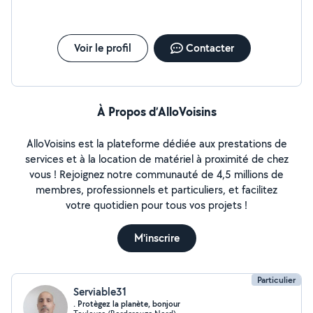
(très difficiles) mais TROUVER !!! Un miracle car je cherchais
depuis près de quelques mois.. Et une fois les pièces à la
maison, on s'est mis d'accord. Patrick est venu à la maison, a
fait son travail tout à fait correctement et sérieusement pour
un prix modique. Il a été d'ailleurs très soigneux, me montrant
Voir le profil
Contacter
quelques petits défauts qui se trouvaient par ci et là mais pas
trop méchant et il a été aussi d'un excellent rapport
qualité/prix.. Monsieur très convenable, sérieux, dévoué.
MERCI PATRICK.. Mary.
À Propos d’AlloVoisins
AlloVoisins est la plateforme dédiée aux prestations de
services et à la location de matériel à proximité de chez
vous ! Rejoignez notre communauté de 4,5 millions de
membres, professionnels et particuliers, et facilitez
votre quotidien pour tous vos projets !
M'inscrire
Particulier
Serviable31
. Protègez la planète, bonjour