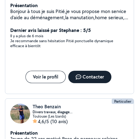
Présentation
Bonjour à tous je suis Pitié,je vous propose mon service
d'aide au déménagement,la manutation,home serieux,
Courageux,cympa qui sait prendre soins des affaires des
clients de plus fragiles au plus lourdes.j'ai acquis cette
Dernier avis laissé par Stephane : 5/5
expérience après plusieurs années.je reste à votre
Il y a plus de 6 mois
Je recommande sans hésitation Pitié ponctuelle dynamique
disposition pour toutes informations0753286933Merci
efficace à bientôt
Voir le profil
Contacter
Particulier
Theo Benzain
Divers travaux, élagage…
Toulouse (Les Izards)
4,6/5
(10 avis)
Présentation
Jeune de 22 ans motivé Pose de panneaux solaires