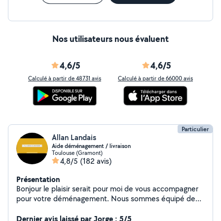
Nos utilisateurs nous évaluent
4,6/5
4,6/5
Calculé à partir de 48731 avis
Calculé à partir de 66000 avis
Particulier
Allan Landais
Aide déménagement / livraison
Toulouse (Gramont)
4,8/5
(182 avis)
Présentation
Bonjour le plaisir serait pour moi de vous accompagner
pour votre déménagement. Nous sommes équipé de
diable chariot et couvertures afin de travailler en toute
sécurité et de protéger votre mobiliers. Nous pouvons
Dernier avis laissé par Jorge : 5/5