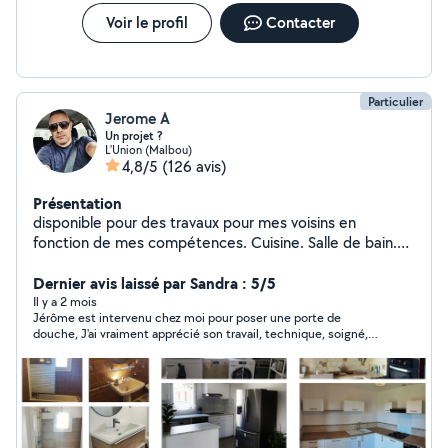
Voir le profil
Contacter
Particulier
Jerome A
Un projet ?
L'Union (Malbou)
4,8/5
(126 avis)
Présentation
disponible pour des travaux pour mes voisins en
fonction de mes compétences. Cuisine. Salle de bain.
Terrasse. Cloison. Verriere. Montage de meuble. Lustre.
Nettoyage. Renovation N'hésitez pas car je suis sur
Dernier avis laissé par Sandra : 5/5
L'union donc pas loin. En vous remerciant et au plaisir de
Il y a 2 mois
Jérôme est intervenu chez moi pour poser une porte de
pouvoir vous aider.
douche, J'ai vraiment apprécié son travail, technique, soigné,
précis , prenant le temps de bien faire... Je recommande
vivement Jérôme,