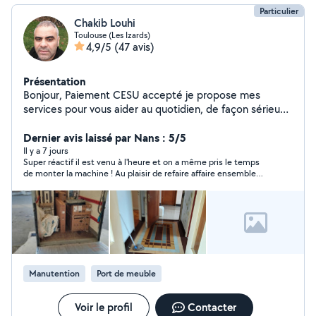
Particulier
Chakib Louhi
Toulouse (Les Izards)
4,9/5
(47 avis)
Présentation
Bonjour, Paiement CESU accepté je propose mes
services pour vous aider au quotidien, de façon sérieuse
et bienveillante. Transport : Déplacements ponctuels
(courses pharmacie, démarches). Ménage : Entretien
Dernier avis laissé par Nans : 5/5
courant du logement aide ponctuelle ou régulière.
Il y a 7 jours
Super réactif il est venu à l'heure et on a même pris le temps
Jardinage : débroussaillage coupe de branches.
de monter la machine ! Au plaisir de refaire affaire ensemble
Déménagement : Gardiennage : employé polyvalent.
très sympa au demeurant
Personne ponctuelle, discret et organisé, avec un bon
contact humain.
Manutention
Port de meuble
Voir le profil
Contacter