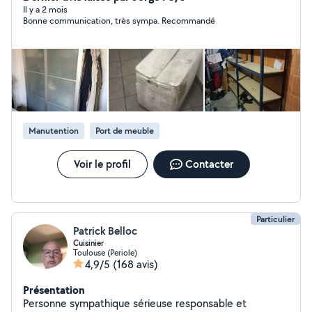
aussi intervenir en equipe afin de porter les charges
Il y a 2 mois
Bonne communication, très sympa. Recommandé
lourdes. Je reste donc à votre disposition pour
répondre à toutes vos questions.
Manutention
Port de meuble
Voir le profil
Contacter
Particulier
Patrick Belloc
Cuisinier
Toulouse (Periole)
4,9/5
(168 avis)
Présentation
Personne sympathique sérieuse responsable et