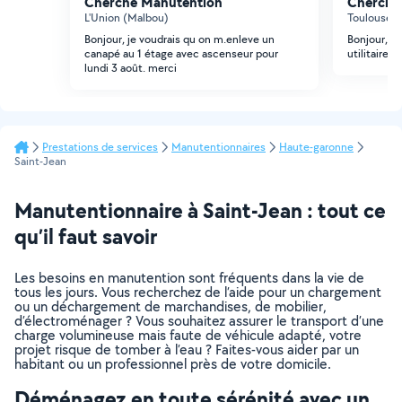
Cherche Manutention
Cherche
L'Union (Malbou)
Toulouse 
Bonjour, je voudrais qu on m.enleve un
Bonjour, j'
canapé au 1 étage avec ascenseur pour
utilitaire 
lundi 3 août. merci
Prestations de services
Manutentionnaires
Haute-garonne
Saint-Jean
Manutentionnaire à Saint-Jean : tout ce
qu’il faut savoir
Les besoins en manutention sont fréquents dans la vie de
tous les jours. Vous recherchez de l’aide pour un chargement
ou un déchargement de marchandises, de mobilier,
d’électroménager ? Vous souhaitez assurer le transport d’une
charge volumineuse mais faute de véhicule adapté, votre
projet risque de tomber à l’eau ? Faites-vous aider par un
habitant ou un professionnel près de votre domicile.
Déménagez en toute sérénité avec un