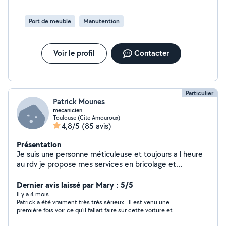
Port de meuble
Manutention
Voir le profil
Contacter
Particulier
Patrick Mounes
mecanicien
Toulouse (Cite Amouroux)
4,8/5
(85 avis)
Présentation
Je suis une personne méticuleuse et toujours a l heure
au rdv je propose mes services en bricolage et
mécanique aussi en soudure
Dernier avis laissé par Mary : 5/5
Il y a 4 mois
Patrick a été vraiment très très sérieux.. Il est venu une
première fois voir ce qu'il fallait faire sur cette voiture et
ensuite, je me suis occupée de trouver les pièces manquantes