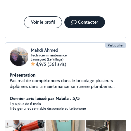
Voir le profil
Contacter
Particulier
Mahdi Ahmed
Technicien maintenance
Launaguet (Le Village)
4,9/5
(561 avis)
Présentation
Pas mal de compétences dans le bricolage plusieurs
diplômes dans la maintenance serrurerie plomberie
montages de meubles jardin je suis équipé en outils
nesiter pas a me connecter
Dernier avis laissé par Nabila : 5/5
Il y a plus de 6 mois
Très gentil et serviable disponible au téléphone