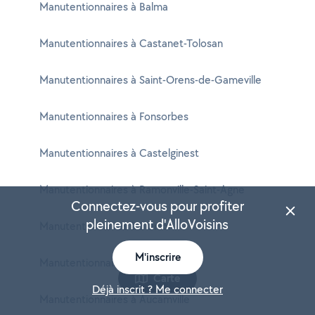
Manutentionnaires à Balma
Manutentionnaires à Castanet-Tolosan
Manutentionnaires à Saint-Orens-de-Gameville
Manutentionnaires à Fonsorbes
Manutentionnaires à Castelginest
Manutentionnaires à Ramonville-Saint-Agne
Connectez-vous pour profiter
pleinement d'AlloVoisins
Manutentionnaires à L'Union
M'inscrire
Manutentionnaires à Launaguet
Carte
Déjà inscrit ? Me connecter
Manutentionnaires à Aucamville