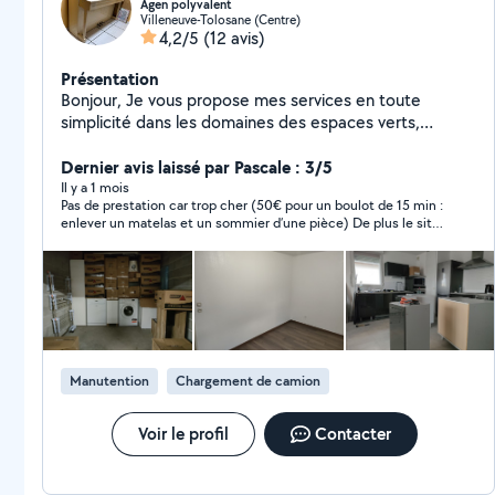
Agen polyvalent
Villeneuve-Tolosane (Centre)
4,2/5
(12 avis)
Présentation
Bonjour, Je vous propose mes services en toute
simplicité dans les domaines des espaces verts,
manutention, déménagement, bâtiment, nettoyage et
petit bricolage. Pour tout service désiré n'hésitez pas à
Dernier avis laissé par Pascale : 3/5
me contacter. Travail soigné. Cordialement.
Il y a 1 mois
Pas de prestation car trop cher (50€ pour un boulot de 15 min :
enlever un matelas et un sommier d’une pièce) De plus le site
allo voisin m’a signalé que le numéro 06 qu’il m’avait envoyé
n’était pas celui inscrit sur son site. Pas rassurée je n’ai pas
donné suite
Manutention
Chargement de camion
Voir le profil
Contacter