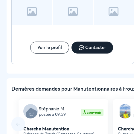
Voir le profil
Contacter
Dernières demandes pour Manutentionnaires à Frouzi
Stéphanie M.
À convenir
postée à 09:59
Cherche Manutention
Cherch
Plaisance-du-Touch (Campagne-Coustaou)
Cugnaux 