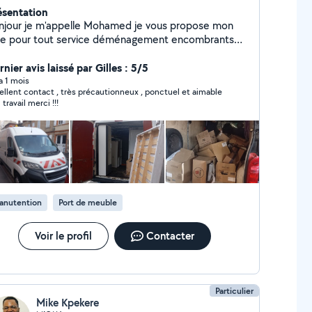
ésentation
njour je m'appelle Mohamed je vous propose mon
de pour tout service déménagement encombrants
vraison équipé de matériel diable couverture sangle
à roulettes Possibilité manutention à l'heure Je
nier avis laissé par Gilles : 5/5
ux aussi monter et démonter des meubles tout type
 a 1 mois
ellent contact , très précautionneux , ponctuel et aimable
napé armoire etc disponible a tt moment a
travail merci !!!
use et région voisine À des prix corrects et
rangeant contactez-moi
anutention
Port de meuble
Voir le profil
Contacter
Particulier
Mike Kpekere