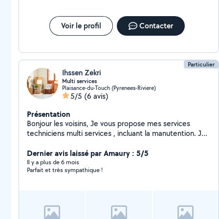
Voir le profil
Contacter
Particulier
Ihssen Zekri
Multi services
Plaisance-du-Touch (Pyrenees-Riviere)
5/5
(6 avis)
Présentation
Bonjour les voisins, Je vous propose mes services
techniciens multi services , incluant la manutention. Je
peux également m'occuper du montage et démontage
de vos meubles. N'hésitez pas à me contacter
Dernier avis laissé par Amaury : 5/5
Il y a plus de 6 mois
Parfait et très sympathique !