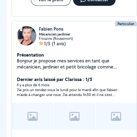
mon numéro de téléphone zéro six soixante-dix trente-
six vingt-deux quatre-vingt deux. Au plaisir de pouvoir
vous aider. Cordialement. Cédric.
Particulier
Fabien Pons
Mécanicien jardinier
Frouzins (Roussimort)
1/5
(1 avis)
Présentation
Bonjour je propose mes services en tant que
mécanicien, jardinier et petit bricolage comme
montage de meubles déménagement etc... Je suis une
personne motivée souriant qui et a l'écoute des gens
Dernier avis laissé par Clarissa : 1/5
et qui rend service si besoin et fera tous pour vous
Il y a plus de 6 mois
J’ai pris un rendez-vous le lundi pour le mardi afin que Fabien
satisfaire de mon travail effectué. Pour les
m’aide à changer une roue. J’ai attendu 1h30 et il ne s’est
disponibilités n'hésitez pas à me contacter on trouvera
JAMAIS présenté. Pas un message: rien ! Vraiment déçu, ce
un créneau horaire sans problème. Bonne journée à
dernier me disait de ne surtout pas m’inquiéter…
tous et j'espère à bientôt Travail soigné garantie