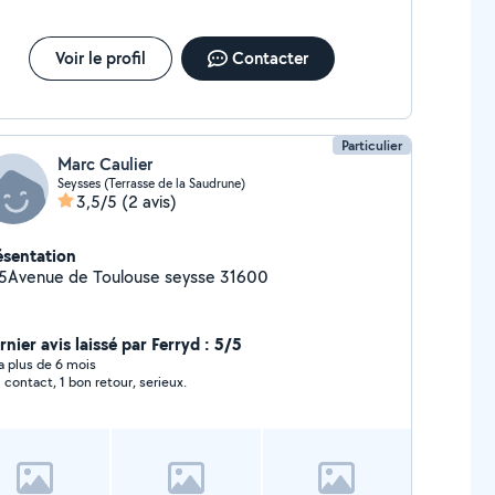
Voir le profil
Contacter
Particulier
Marc Caulier
Seysses (Terrasse de la Saudrune)
3,5/5
(2 avis)
ésentation
15Avenue de Toulouse seysse 31600
nier avis laissé par Ferryd : 5/5
y a plus de 6 mois
 contact, 1 bon retour, serieux.