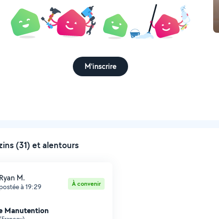
M'inscrire
ns (31) et alentours
Ryan M.
À convenir
postée à 19:29
e Manutention
(Francoy)