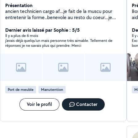
Présentation
Pr
ancien technicien cargo af...je fait de la muscu pour
Bo
entretenir la forme..benevole au resto du coeur...je
ai
tond les pelouse...taille les haies ...fait les
li
demenagements...tout travaux divers...pose
Dernier avis laissé par Sophie : 5/5
planche 
Der
luminaires...ect....
pe
Il y a plus de 6 mois
Il y
j'avais déjà quelqu'un mais personne très aimable. Tellement de
Exc
lit ca
réponses je ne savais plus qui prendre. Merci
bon 
Toulo
ar
Port de meuble
Manutention
M
Voir le profil
Contacter