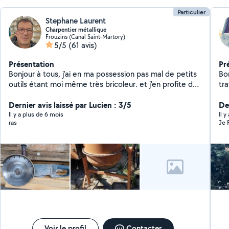
Particulier
Stephane Laurent
Charpentier métallique
Frouzins (Canal Saint-Martory)
5/5
(61 avis)
Présentation
Pr
Bonjour à tous, j'ai en ma possession pas mal de petits
Bo
outils étant moi même très bricoleur. et j'en profite de
tr
louer à petit prix afin de vous en faire profiter. Karcher,
perceuse, perforateur, visseuse , bétonnière électrique
Dernier avis laissé par Lucien : 3/5
De
, disqueuse, poste à souder etc... A très bientôt .
Il y a plus de 6 mois
Il 
ras
Je 
Voir le profil
Contacter