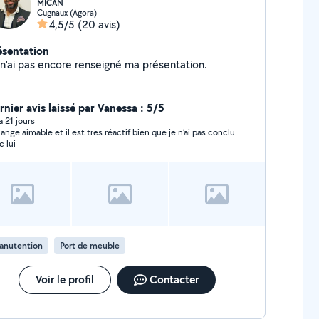
MICAN
Cugnaux (Agora)
4,5/5
(20 avis)
ésentation
Je n'ai pas encore renseigné ma présentation.
rnier avis laissé par Vanessa : 5/5
 a 21 jours
ange aimable et il est tres réactif bien que je n’ai pas conclu
c lui
anutention
Port de meuble
Voir le profil
Contacter