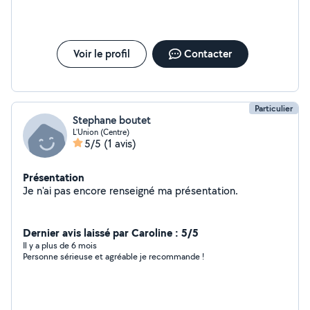
programmer des arrêts/démarrages selon différents
scénarios (arrêts prises selon l'heure, démarrer
déshumidificateur si taux d'humidité supérieur à 80%,
etc ....)
Voir le profil
Contacter
Particulier
Stephane boutet
L'Union (Centre)
5/5
(1 avis)
Présentation
Je n'ai pas encore renseigné ma présentation.
Dernier avis laissé par Caroline : 5/5
Il y a plus de 6 mois
Personne sérieuse et agréable je recommande !