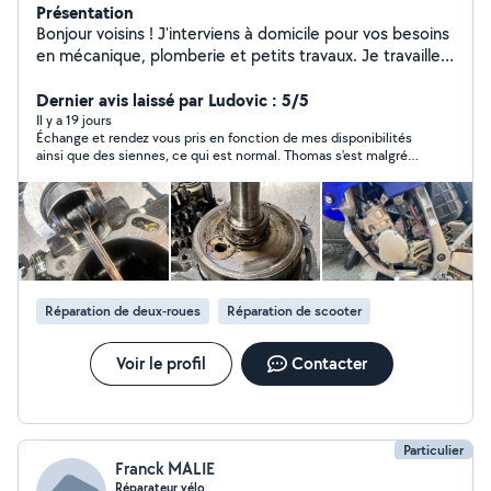
Présentation
Bonjour voisins ! J'interviens à domicile pour vos besoins
en mécanique, plomberie et petits travaux. Je travaille
toujours proprement, efficacement et en toute
confiance. Un souci ? Je suis là pour vous aider, avec le
Dernier avis laissé par Ludovic : 5/5
sourire !
Il y a 19 jours
Échange et rendez vous pris en fonction de mes disponibilités
ainsi que des siennes, ce qui est normal. Thomas s'est malgré
tout rendu disponible et a effectué un travail très soigné. Je
recommande largement et n'hésiterai pas à reprendre contact
avec lui dès que j'en aurai besoin
Réparation de deux-roues
Réparation de scooter
Voir le profil
Contacter
Particulier
Franck MALIE
Réparateur vélo