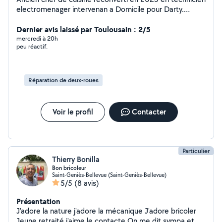
electromenager intervenan a Domicile pour Darty.
Maintenant à mon compte afin de vous dépanner pour
évènement nécessitant un pro de la cuisine ou réparer
Dernier avis laissé par Toulousain : 2/5
les electro récalcitrant. Avec moi les problèmes
mercredi à 20h
peu réactif.
trouvent leurs Solution
Réparation de deux-roues
Voir le profil
Contacter
Particulier
Thierry Bonilla
Bon bricoleur
Saint-Geniès-Bellevue (Saint-Geniès-Bellevue)
5/5
(8 avis)
Présentation
J'adore la nature j'adore la mécanique J'adore bricoler
Jeune retraité j'aime le contacte On me dit sympa et