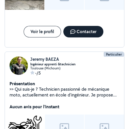
Voir le profil
Contacter
Particulier
Jeremy BAEZA
Ingénieur apprenti &technicien
Toulouse (Michoum)
-/5
Présentation
>> Qui suis-je ? Technicien passionné de mécanique
moto, actuellement en école d'ingénieur. Je propose
mes services pour l'entretien courant et les petites
réparations moto (hors moteur et suspension).
Aucun avis pour l'instant
>>Prestations proposées : Changement de kit chaîne
Changement ou réparation de roue/pneu Réglage et
entretien de freinage Vidange et remplacement de