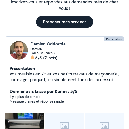
Inscrivez-vous et répondez aux demandes près de chez
vous !
Proposer mes services
Particulier
Damien Odriozola
Damien
Toulouse (Nicol)
5/5
(2 avis)
Présentation
Vos meubles en kit et vos petits travaux de maçonnerie,
carrelage, parquet, ou simplement fixer des accessoires
à vos murs et plafond. Je peux aussi, bien nettoyer
l'intérieur de votre voiture, et même détecter et/ou
Dernier avis laissé par Karim : 5/5
réparer vos scooters et motos 2T. N'hésitez pas à me
Il y a plus de 6 mois
Message claires et réponse rapide
contacter, je suis là pour vous aidez !! Je me déplace sur
Toulouse et quelques environs à discuter En vous
souhaitant bonne journée