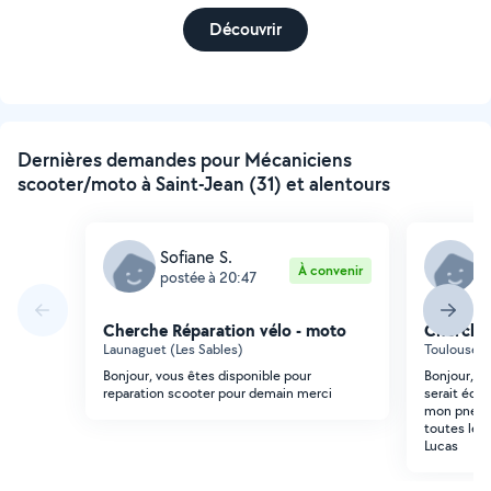
Découvrir
Dernières demandes pour Mécaniciens
scooter/moto à Saint-Jean (31) et alentours
Sofiane S.
L
À convenir
postée à 20:47
p
Cherche Réparation vélo - moto
Cherche 
Launaguet (Les Sables)
Toulouse (
Bonjour, vous êtes disponible pour
Bonjour, J'
reparation scooter pour demain merci
serait équi
mon pneu av
toutes les
Lucas