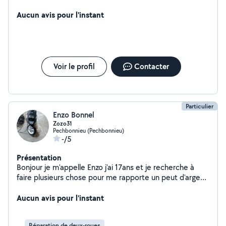
Aucun avis pour l'instant
Voir le profil
Contacter
Particulier
Enzo Bonnel
Zozo31
Pechbonnieu (Pechbonnieu)
-/5
Présentation
Bonjour je m'appelle Enzo j'ai 17ans et je recherche à
faire plusieurs chose pour me rapporte un peut d'argent
j'ai fait un cap mecanique je peut entretenir les jardin
promener les animaux je peut faire un peut de tout
Aucun avis pour l'instant
Réparation de deux-roues