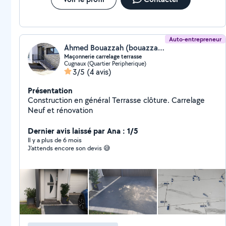
débroussailleuse, caméra thermique, pince à sertir,
aiguille tire-fils en fibre de verre, broyeur de végétaux,
ponceuse girafe, scarificateur, telluromètre, etc.
Auto-entrepreneur
Ahmed Bouazzah (bouazzah sabiri ahmed)
Maçonnerie carrelage terrasse
Cugnaux (Quartier Peripherique)
3/5
(4 avis)
Présentation
Construction en général Terrasse clôture. Carrelage
Neuf et rénovation
Dernier avis laissé par Ana : 1/5
Il y a plus de 6 mois
J’attends encore son devis 😅