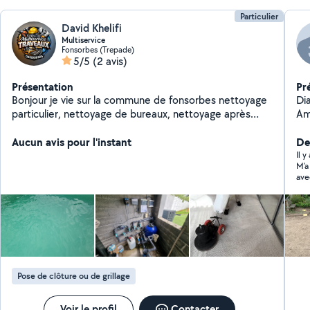
Particulier
David Khelifi
Multiservice
Fonsorbes (Trepade)
5/5
(2 avis)
Présentation
Pr
Bonjour je vie sur la commune de fonsorbes nettoyage
Di
particulier, nettoyage de bureaux, nettoyage après
Am
travaux, etc multiservice
Aucun avis pour l'instant
De
Il 
M’a
ave
Pose de clôture ou de grillage
Voir le profil
Contacter