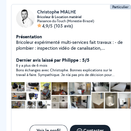
Particulier
Christophe MIALHE
Bricoleur & Location matériel
Plaisance-du-Touch (Monestie-Birazel)
4,9/5
(103 avis)
Présentation
Bricoleur expérimenté multi-services fait travaux : - de
plombier : inspection vidéo de canalisation,
débouchage d'évier et lavabo, remplacement de
robinetterie, mécanisme de chasse d'eau, joint silicone
Dernier avis laissé par Philippe : 5/5
de baignoire ; - d'électricien : remplacement de prise,
Il y a plus de 6 mois
Bons échanges avec Christophe. Bonnes explications sur le
interrupteur, luminaire, radiateur, sèche-serviettes,
travail à faire. Sympathique. Je n'ai pas pris de décision pour
hotte, plaque de cuisson ; - de bricolage : ponçage et
l'instant. Je le recontacterai plus tard.
peinture de porte et volet, montage de meubles en kit,
installation de lave linge, étagères, tringles à rideaux,
verrou, barillet, etc. Fait aussi la location de station de
peinture airless haute pression, tarière thermique,
carotteuse diamant portable et sur bâti, furet
électrique déboucheur, caméra d'inspection de
canalisation, carrelette, shampouineuse, tronçonneuse
essence, marteau piqueur, taille-haies et élagueuse sur
perche, karcher, détecteur de métaux,
Voir le profil
Contacter