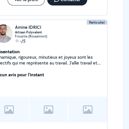
Particulier
Amine IDRICI
Artisan Polyvalent
Frouzins (Roussimort)
-/5
ésentation
namique, rigoureux, minutieux et joyeux sont les
ectifs qui me représente au travail. J'allie travail et
isir car c'est ce qui me passionne, c'est pourquoi je
suis réorienté dans l'entrepreneuriat.
cun avis pour l'instant