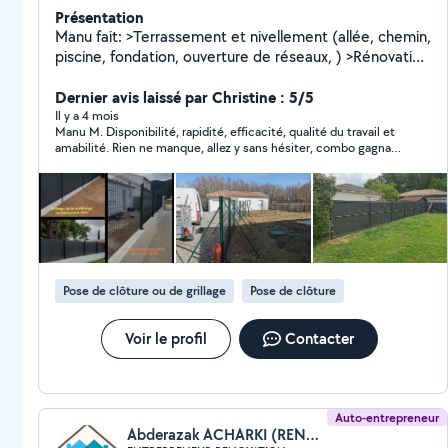
Présentation
Manu fait: >Terrassement et nivellement (allée, chemin,
piscine, fondation, ouverture de réseaux, ) >Rénovation
complète >Mur maçonné >Mur de soutènement >Dalle
béton intérieur /extérieur. >Abri de jardin en bâti ou
Dernier avis laissé par Christine : 5/5
autre. >Enduit gratté, écrasé, picot. >Cloture grillage
Il y a 4 mois
Manu M. Disponibilité, rapidité, efficacité, qualité du travail et
rigide et souple >Extension de maison (de À à Z) >Pose
amabilité. Rien ne manque, allez y sans hésiter, combo gagnant
de portail et pose de la motorisation. >Pose menuiserie
👍👍👍👍
pvc, bois, aluminium. >Pose de vitrage >Pose tout
ouvrage métallique acier, alu, inox. >Pose serrurerie
particulier / professionnel. > Terrasse bois sur plot
Devis gratuits fourniture et pose.
Pose de clôture ou de grillage
Pose de clôture
Voir le profil
Contacter
Auto-entrepreneur
Abderazak ACHARKI (RENOVATOP)