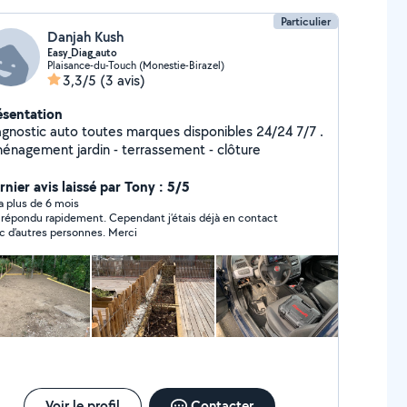
Particulier
Danjah Kush
Easy_Diag_auto
Plaisance-du-Touch (Monestie-Birazel)
3,3/5
(3 avis)
ésentation
agnostic auto toutes marques disponibles 24/24 7/7 .
énagement jardin - terrassement - clôture
rnier avis laissé par Tony : 5/5
y a plus de 6 mois
 répondu rapidement. Cependant j’étais déjà en contact
c d’autres personnes. Merci
Voir le profil
Contacter