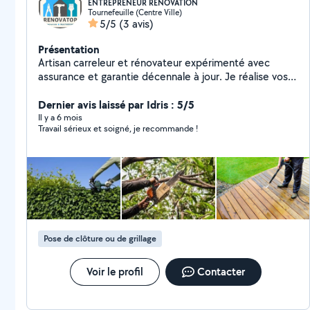
ENTREPRENEUR RENOVATION
Tournefeuille (Centre Ville)
5/5
(3 avis)
Présentation
Artisan carreleur et rénovateur expérimenté avec
assurance et garantie décennale à jour. Je réalise vos
travaux intérieurs (carrelage, placo, peinture, salles de
bain) et extérieurs (terrasses, dalles) y compris le
Dernier avis laissé par Idris : 5/5
jardinage. Travail soigné, sérieux, et sur mesure. Devis
Il y a 6 mois
Travail sérieux et soigné, je recommande !
gratuit sur envoi de photos et mesures. À votre service
!
Pose de clôture ou de grillage
Voir le profil
Contacter