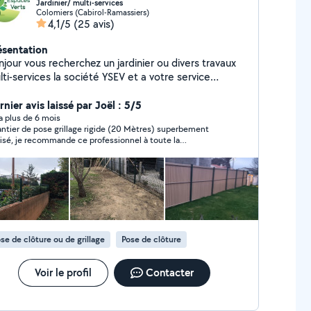
Jardinier/ multi-services
Colomiers (Cabirol-Ramassiers)
4,1/5
(25 avis)
ésentation
jour vous recherchez un jardinier ou divers travaux
ti-services la société YSEV et a votre service
VAIL EN CESU PLUS (-50% crédit d'impôt) élagage
onte de la pelouse taillage de haies
nier avis laissé par Joël : 5/5
broussaillage coupe d'arbustes d'arbres et de
y a plus de 6 mois
ntier de pose grillage rigide (20 Mètres) superbement
anches évacuation des végétaux (remorque 4m3)
lisé, je recommande ce professionnel à toute la
ge Karcher travaux multi-services ( peinture,
mmunauté.
pisserie, dépannage plomberie, carrelage, faïence)
ndeuse rotophil tronçonneuse taille haie
se de clôture ou de grillage
Pose de clôture
Voir le profil
Contacter