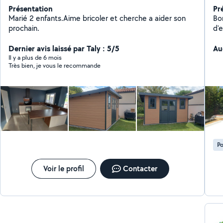
Présentation
Pr
Marié 2 enfants.Aime bricoler et cherche a aider son
Bo
prochain.
d'
typ
Dernier avis laissé par Taly : 5/5
da
Au
etc
Il y a plus de 6 mois
Très bien, je vous le recommande
un tr
con
de
Po
Voir le profil
Contacter