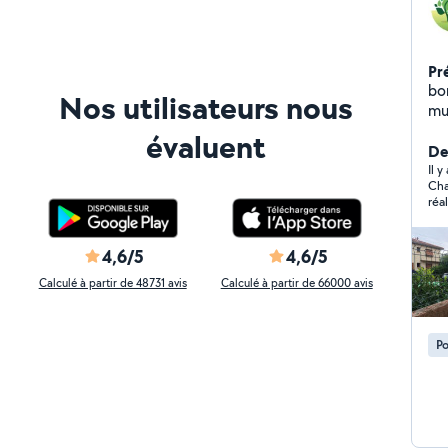
Pr
bon
Nos utilisateurs nous
mul
TRA
évaluent
/ abattage T
Der
dé
Il 
Cha
br
réa
Nettoya
co
ta
to
4,6/5
4,6/5
Calculé à partir de 48731 avis
Calculé à partir de 66000 avis
Po