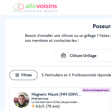
Poseurs
Besoin d'installer une clôture ou un grillage ? Faites
nos membres et contactez-les !
Filtres
5 Particuliers et 5 Professionnels répond
Auto-entrepreneur
Magneric Mauré (MM SERVICES 31)
Multiservices
La Salvetat-Saint-Gilles (Aussonnelle Rive Gauche)
4,6/5
(78 avis)