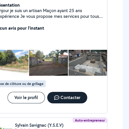
ésentation
njour je suis un artisan Maçon ayant 25 ans
expérience Je vous propose mes services pour tous
es de travaux, clôture, piscine, terrassement,
llage, création d' ouverture dans des mur porteurs
cun avis pour l'instant
... Je suis sérieux, consciencieux et je vous propose
avail propre et soigné N'hésitez pas à me
tacter pour en savoir plus je répondrai à tout type
 demandes
se de clôture ou de grillage
Voir le profil
Contacter
Auto-entrepreneur
Sylvain Savignac (Y.S.E.V)