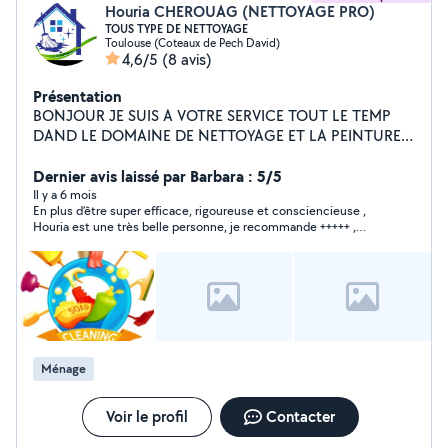
Houria CHEROUAG (NETTOYAGE PRO)
TOUS TYPE DE NETTOYAGE
Toulouse (Coteaux de Pech David)
4,6/5
(8 avis)
Présentation
BONJOUR JE SUIS A VOTRE SERVICE TOUT LE TEMP
DAND LE DOMAINE DE NETTOYAGE ET LA PEINTURE
ET MEME AUSSI LES JARDINS
Dernier avis laissé par Barbara : 5/5
Il y a 6 mois
En plus d’être super efficace, rigoureuse et consciencieuse ,
Houria est une très belle personne, je recommande +++++ ,
foncez !!!
Ménage
Voir le profil
Contacter