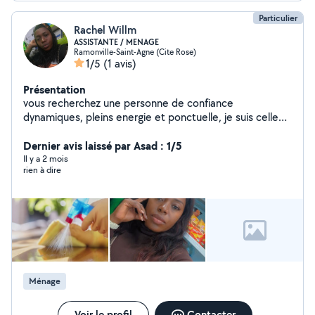
Particulier
Rachel Willm
ASSISTANTE / MENAGE
Ramonville-Saint-Agne (Cite Rose)
1/5
(1 avis)
Présentation
vous recherchez une personne de confiance
dynamiques, pleins energie et ponctuelle, je suis celle
qu'il vous faux. service entretient de menage chez des
particuliers
Dernier avis laissé par Asad : 1/5
Il y a 2 mois
rien à dire
Ménage
Voir le profil
Contacter