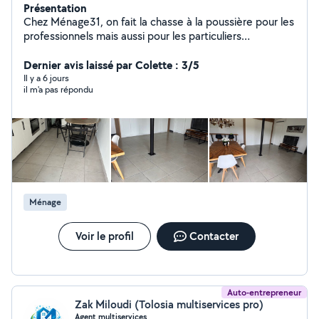
Présentation
Chez Ménage31, on fait la chasse à la poussière pour les
professionnels mais aussi pour les particuliers
Spécialisés dans le ménage pour Airbnb, bureaux, locaux
professionnels et habitations, nous proposons des
Dernier avis laissé par Colette : 3/5
prestations sérieuses, efficaces et adaptées à vos
Il y a 6 jours
il m'a pas répondu
besoins. Que ce soit pour un grand nettoyage, un
entretien régulier ou une remise en état, votre intérieur
retrouve rapidement son éclat.
Ménage
Voir le profil
Contacter
Auto-entrepreneur
Zak Miloudi (Tolosia multiservices pro)
Agent multiservices