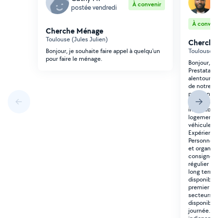
À convenir
postée vendredi
p
À conveni
Cherche Ménage
Toulouse (Jules Julien)
Cherche
Bonjour, je souhaite faire appel à quelqu'un
Toulouse (
pour faire le ménage.
Bonjour, R
Prestatair
alentours 
de notre a
personnes 
prestation
immeubles,
logements. 
véhicule pe
Expérience
Personne s
et organisé
consignes. 
régulier to
long terme.
disponibili
premier me
secteurs o
disponibilit
journée. C