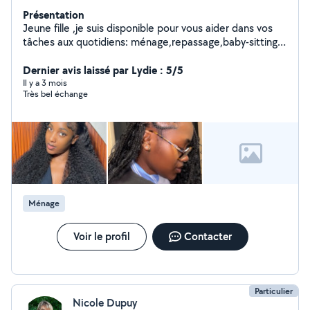
Présentation
Jeune fille ,je suis disponible pour vous aider dans vos
tâches aux quotidiens: ménage,repassage,baby-sitting,
coiffure(spécialisée dans les poses
perruques,extensions de cheveux ,coloration,découpe
Dernier avis laissé par Lydie : 5/5
et knotless braids).
Il y a 3 mois
Très bel échange
Ménage
Voir le profil
Contacter
Particulier
Nicole Dupuy