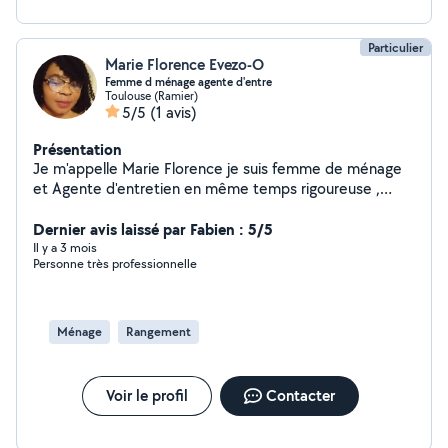
Particulier
Marie Florence Evezo-O
Femme d ménage agente d'entre
Toulouse (Ramier)
5/5
(1 avis)
Présentation
Je m'appelle Marie Florence je suis femme de ménage
et Agente d'entretien en même temps rigoureuse ,
respectueuse et ponctuelle donc n'hésitez pas à
m'écrire je suis disponible pour vous
Dernier avis laissé par Fabien : 5/5
Il y a 3 mois
Personne très professionnelle
Ménage
Rangement
Voir le profil
Contacter