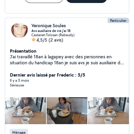
Particulier
Veronique Soules
Avs auxiliaire de vie j'ai 18
Castanet-Tolosan (Rabaudy)
4,5/5
(2 avis)
Présentation
J'ai travaillé 18an à lagapey avec des personnes en
situation du handicap 18an je suis avs je suis auxiliaire de
vie je suis très à l'écoute de besoin demande je fais
passer en priorité les demande des personnes qui on
Dernier avis laissé par Frederic : 5/5
chaque sa pathologie et je m'adapte à tout et je suis
Il y a 3 mois
Sérieuse
très attentif et vielle au bien êtres des personnes âgées
merci d'avance de votre confiance Véronique
Ménage