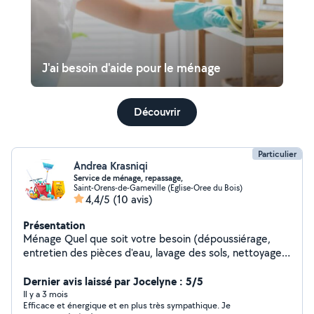
J'ai besoin d'aide pour le ménage
Découvrir
Particulier
Andrea Krasniqi
Service de ménage, repassage,
Saint-Orens-de-Gameville (Eglise-Oree du Bois)
4,4/5
(10 avis)
Présentation
Ménage Quel que soit votre besoin (dépoussiérage,
entretien des pièces d'eau, lavage des sols, nettoyage
des vitres, ou l'entretien complet de votre maison),
Confort à Domicile s'occupe de tout. A vous de
Dernier avis laissé par Jocelyne : 5/5
déterminer vos besoins et votre aide-ménagère qui
Il y a 3 mois
Efficace et énergique et en plus très sympathique. Je
vous sera dédiée connaîtra votre maison et s'adaptera à