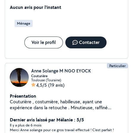
Sérieuse et bienveillante , j'aime apporter du confort et
du bien être au quotidien . Je peux assurer l'entretien du
Aucun avis pour l'instant
logement , le repassage ainsi que la préparation de
repas faits maison , adaptés aux envies et besoin de
Ménage
chacun. Disponible immédiatement , je serais ravie
d'échanger avec vous . Au plaisir de vous lire , paiment
par cesu.
Voir le profil
Contacter
Particulier
Anne Solange M NGO EYOCK
Couturière
Toulouse (Touraine)
4,5/5
(19 avis)
Présentation
Couturière , costumière, habilleuse, ayant une
expérience dans la retouche . Minutieuse, raffiné
délicate dans l'art de mode, Alors hésiter pas à me
contacter merci.
Dernier avis laissé par Mélanie : 5/5
Il y a plus de 6 mois
Merci Anne solange pour ce gros travail effectué ! C'est parfait !