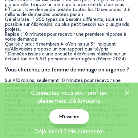
grande ville, trouvez un membre à proximité de chez vous !
Efficace : Une demande postée toutes les 10 secondes, 3.6
millions de demandes postées par an
Généraliste : 1 250 types de besoins différents, tout est
possible sur AlloVoisins, du plus petit besoin aux plus grands
projets.
Rapide : 10 minutes pour recevoir une première réponse à
votre demande
Qualité / prix : 4 membres AlloVoisins sur 5* indiquent
qu’AlloVoisins propose un bon rapport qualité/prix
* Données issues d’une enquête AlloVoisins réalisée sur un
échantillon de 5 671 personnes interrogées (Février 2024)
Vous cherchez une femme de ménage en urgence ?
Sur AlloVoisins, seulement 10 minutes pour recevoir une
première réponse à votre demande. Postez votre demande
et trouvez en quelques minutes un membre de confiance,
Connectez-vous pour profiter
autour de chez vous, pour votre besoin urgent de femme de
ménage
pleinement d'AlloVoisins
Consultez les profils des membres, professionnels ou
particuliers, qui vous ont contacté. Présentation, photos de
réalisation, expertises, avis : trouvez l'offreur idéal, adapté à
M'inscrire
votre demande et à votre budget.
Carte
Conversez ensemble depuis la messagerie AlloVoisins pour
des échanges sécurisés et efficaces grâce aux outils
Déjà inscrit ? Me connecter
intégrés.