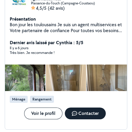
Plaisance-du-Touch (Campagne-Coustaou)
4,5/5
(42 avis)
Présentation
Bon jour les toulousains Je suis un agent multiservices et
Votre partenaire de confiance Pour toutes vos besoins
Nous proposons des prestations de ménage de qualité
pour particulier et professionnel avec un seul objectif :
Dernier avis laissé par Cynthia : 5/5
un travail soigné ponctuel et réaliser avec sérieux. Nos
Il y a 6 jours
Très bien. Je recommande !
services : ménage, et nettoyage montage et
démontage des meubles déménagement et aide
déménageur débarrasser . petits travaux et service à
domicile. Pourquoi nous choisir: - travail, minutieux et
professionnelles - respecte des détails - tarif
transparent et compétitif -il coûte réactif et satisfaisant
client
Ménage
Rangement
Voir le profil
Contacter