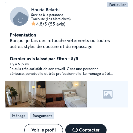
Particulier
Houria Belarbi
Service à la personne
Toulouse (Les Maraichers)
4,8/5
(55 avis)
Présentation
Bonjour je fais des retouche vêtements ou toutes
autres styles de couture et du repassage
Dernier avis laissé par Elton : 5/5
Il y a 6 jours
Je suis très satisfait de son travail. C’est une personne
sérieuse, ponctuelle et très professionnelle. Le ménage a été
fait avec soin et le résultat est impeccable. Je la recommande
sans hésitation. Merci encore !
Ménage
Rangement
Voir le profil
Contacter