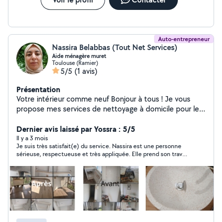
Auto-entrepreneur
Nassira Belabbas (Tout Net Services)
Aide ménagère muret
Toulouse (Ramier)
5/5
(1 avis)
Présentation
Votre intérieur comme neuf Bonjour à tous ! Je vous
propose mes services de nettoyage à domicile pour les
particuliers à Toulouse. Mes prestations sur-mesure : -
ménage régulier (hebdomadaire, bimensuel) ou
Dernier avis laissé par Yossra : 5/5
ponctuel. - Nettoyage de printemps - Nettoyage avant
Il y a 3 mois
Je suis très satisfait(e) du service. Nassira est une personne
et après déménagement - Nettoyage des vitres
sérieuse, respectueuse et très appliquée. Elle prend son travail
Pourquoi me choisir ?! * un travail soigné, discret et
à cœur et ça se voit dans le résultat. Je referai appel à elle sans
adapté à vos exigences. À très vite pour prendre soin
hésiter.
de votre foyer ! Cordialement