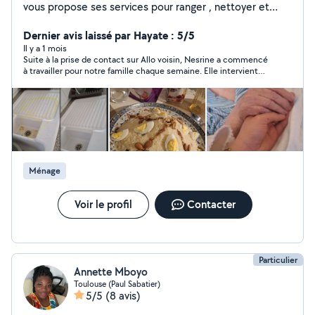
vous propose ses services pour ranger , nettoyer et
mettre à jour votre logement , travail minutieux . Je
m'adapte à tous vos besoins n'hésitez pas à me
Dernier avis laissé par Hayate : 5/5
contacter merci .
Il y a 1 mois
Suite à la prise de contact sur Allo voisin, Nesrine a commencé
à travailler pour notre famille chaque semaine. Elle intervient
pour 1h de cuisine et du ménage. C'est une très belle personne
et nous sommes très satisfaits de l'avoir rencontré.
Ménage
Voir le profil
Contacter
Particulier
Annette Mboyo
Toulouse (Paul Sabatier)
5/5
(8 avis)