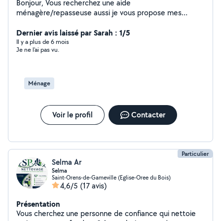
Bonjour, Vous recherchez une aide
ménagère/repasseuse aussi je vous propose mes
services en vue de mener à bien les tâches qui me
seront confiées. Sérieuse et rigoureuse, j'effectue des
Dernier avis laissé par Sarah : 1/5
ménages depuis 8 ans chez des particuliers J'habite
Il y a plus de 6 mois
Je ne l'ai pas vu.
quartier Terrasse (31500). Je me tiens à votre
disposition pour toute information me concernant.
Cordialement Odile
Ménage
Voir le profil
Contacter
Particulier
Selma Ar
Selma
Saint-Orens-de-Gameville (Eglise-Oree du Bois)
4,6/5
(17 avis)
Présentation
Vous cherchez une personne de confiance qui nettoie