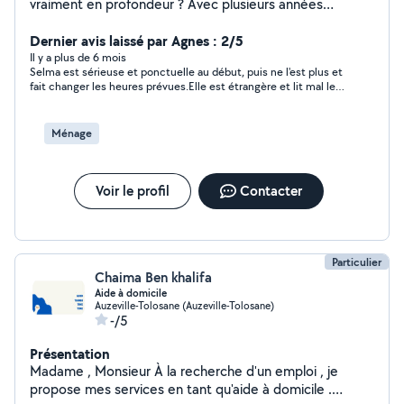
vraiment en profondeur ? Avec plusieurs années
d'expérience, je transforme votre logement avec un
nettoyage minutieux et soigné. Cuisine et salle de bain
Dernier avis laissé par Agnes : 2/5
impeccables Vitres, sols, canapés et toutes les surfaces
Il y a plus de 6 mois
Selma est sérieuse et ponctuelle au début, puis ne l'est plus et
Matériel professionnel : vapeur, aspirateur et brosses
fait changer les heures prévues.Elle est étrangère et lit mal le
électriques Sérieuse, ponctuelle, rapide et très
français si bien que des consignes écrites ne sont pas
attentive aux détails Mon objectif n'est pas seulement
effectuées.C'est très décevant.Elle ne respecte pas
de nettoyer, mais de vous faire retrouver le plaisir d'une
l'employeur et ce qui est convenu.
Ménage
maison propre et saine
Voir le profil
Contacter
Particulier
Chaima Ben khalifa
Aide à domicile
Auzeville-Tolosane (Auzeville-Tolosane)
-/5
Présentation
Madame , Monsieur À la recherche d'un emploi , je
propose mes services en tant qu'aide à domicile .