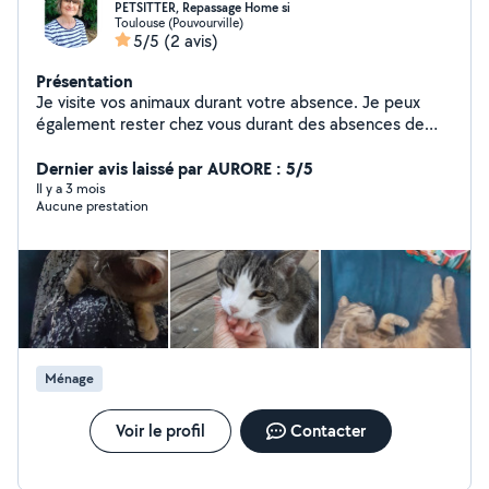
PETSITTER, Repassage Home si
Toulouse (Pouvourville)
5/5
(2 avis)
Présentation
Je visite vos animaux durant votre absence. Je peux
également rester chez vous durant des absences de
longue durée.....J ai 6 ans d expérience dans ce
domaine. Je m occupe de vérifier leur nourriture, l eau,
Dernier avis laissé par AURORE : 5/5
changer la litière, les promener si besoin. Doses de
Il y a 3 mois
Aucune prestation
caresses et câlins assurés. J'ai un très bon feeling avec
les bêtes. Contactez moi pour vos prochaines
vacances.... Je me propose également pour faire du
repassage à votre domicile, garder vos enfants en
babysitting quelques heures par semaine . Discrétion et
honnêteté. A bientôt. Nicole
Ménage
Voir le profil
Contacter