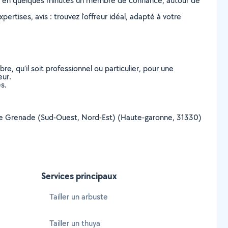
z en quelques minutes un membre de confiance, autour de
ertises, avis : trouvez l'offreur idéal, adapté à votre
, qu’il soit professionnel ou particulier, pour une
eur.
s.
ille de Grenade (Sud-Ouest, Nord-Est) (Haute-garonne, 31330)
Services principaux
Tailler un arbuste
Tailler un thuya