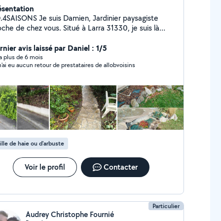
ésentation
NS Je suis Damien, Jardinier paysagiste
che de chez vous. Situé à Larra 31330, je suis là
ur proposer mes services dans l'entretien des
paces vert et diverses prestations . ((Rémunération
nier avis laissé par Daniel : 1/5
SU possible et profitez de 50% de réduction ou
y a plus de 6 mois
n'ai eu aucun retour de prestataires de allobvoisins
impôt)) Je suis à votre disposition, n'hésitez
s à me contacter pour toute information.
ille de haie ou d'arbuste
Voir le profil
Contacter
Particulier
Audrey Christophe Fournié