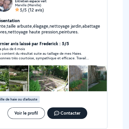
Entretien espace vert
Merville (Merville)
5/5
(12 avis)
ésentation
nte,taille arbuste,élagage,nettoyage jardin,abattage
bres,nettoyage haute pression,peintures.
nier avis laissé par Frederick : 5/5
y a plus de 6 mois
s content du résultat suite au taillage de mes Haies.
sonnes très courtoise, sympathique et efficace. Travail
lisé, irréprochable et ramassage des déchets vert
eccable. Je recommande a 100% si vous avez besoins d'un
vice de taillage de haie ou d'élagage. Merci a vous, mon
in est nickel.
ille de haie ou d'arbuste
Voir le profil
Contacter