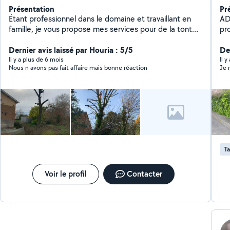
Présentation
Pr
Étant professionnel dans le domaine et travaillant en
AD.4SAISO
famille, je vous propose mes services pour de la tonte,
pro
du désherbage, de la taille de vos haies. Ainsi que pour
po
l'élagage et abattage de vos arbre. je reste à votre
Dernier avis laissé par Houria : 5/5
es
Der
disposition
CE
Il y a plus de 6 mois
Il 
Nous n avons pas fait affaire mais bonne réaction
Je 
crédit d'
pa
Ta
Voir le profil
Contacter