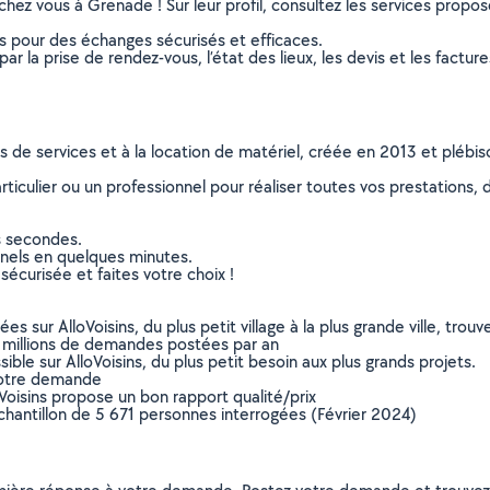
 chez vous à Grenade ! Sur leur profil, consultez les services proposé
ns pour des échanges sécurisés et efficaces.
r la prise de rendez-vous, l’état des lieux, les devis et les facture
ns de services et à la location de matériel, créée en 2013 et plébi
culier ou un professionnel pour réaliser toutes vos prestations, d
s secondes.
nnels en quelques minutes.
sécurisée et faites votre choix !
sur AlloVoisins, du plus petit village à la plus grande ville, tro
 millions de demandes postées par an
ible sur AlloVoisins, du plus petit besoin aux plus grands projets.
votre demande
oVoisins propose un bon rapport qualité/prix
chantillon de 5 671 personnes interrogées (Février 2024)