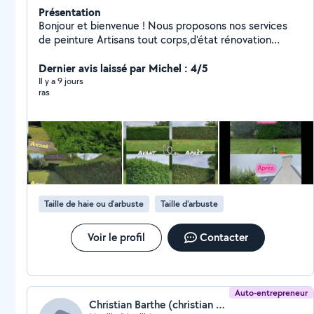
Présentation
Bonjour et bienvenue ! Nous proposons nos services
de peinture Artisans tout corps,d'état rénovation
intérieur, extérieur,de,ravalement est de Toiture. Nous
réalisons également toute prestations de
Dernier avis laissé par Michel : 4/5
peinture,volets, rénovation de façade, charpente,
Il y a 9 jours
ras
Boisserie,couvreur, zingueur Tout le bâtiment intérieur
et extérieur etc. Nous réalisons également dans toute
l'espace vert. Taille de haies., taillage d'herbe,
abattement d'arbre, et bien plus. Pose ou réparation
de clôtures, et autres travaux d'entretien. Nous
somme à l'écoute de notre clientèle, nous mettons
notre savoir-faire à votre service pour satisfaire vos
besoin Nous sommes là pour ça. »
Taille de haie ou d'arbuste
Taille d'arbuste
Voir le profil
Contacter
Auto-entrepreneur
Christian Barthe (christian barthe)