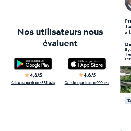
Pr
To
Nos utilisateurs nous
ar
évaluent
Der
Il 
Trè
Per
réa
imp
ser
4,6/5
4,6/5
jard
Calculé à partir de 48731 avis
Calculé à partir de 66000 avis
Ta