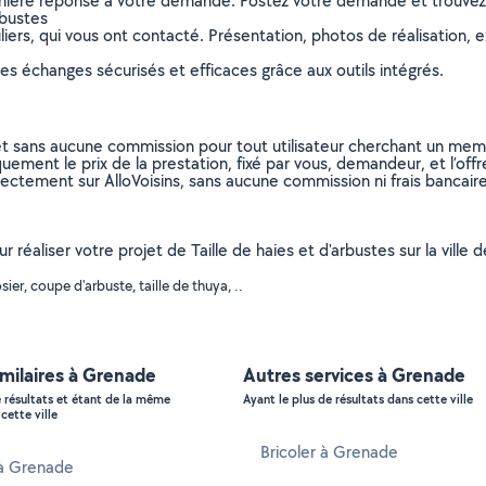
remière réponse à votre demande. Postez votre demande et trouve
rbustes
ers, qui vous ont contacté. Présentation, photos de réalisation, exp
s échanges sécurisés et efficaces grâce aux outils intégrés.
et sans aucune commission pour tout utilisateur cherchant un membre
uement le prix de la prestation, fixé par vous, demandeur, et l’offr
rectement sur AlloVoisins, sans aucune commission ni frais bancaire
our réaliser votre projet de Taille de haies et d'arbustes sur la v
er, coupe d'arbuste, taille de thuya, ..
imilaires à Grenade
Autres services à Grenade
e résultats et étant de la même
Ayant le plus de résultats dans cette ville
cette ville
Bricoler à Grenade
 à Grenade