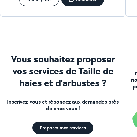
de plus sur la prestation qui devait coûter normalement 150 €.
Je vais porter plainte dès demain
Vous souhaitez proposer
vos services de Taille de
no
haies et d'arbustes ?
p
Inscrivez-vous et répondez aux demandes près
de chez vous !
Proposer mes services