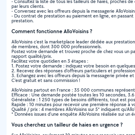
- Consultez la liste de tous les tailleurs de haies, proches de
par leurs clients.
- Conversez avec les offreurs depuis la messagerie AlloVoisi
- Du contrat de prestation au paiement en ligne, en passant pa
prestation.
Comment fonctionne AlloVoisins ?
AlloVoisins c’est la marketplace leader dédiée aux prestatio
de membres, dont 300 000 professionnels.
Postez votre demande et trouvez proche de chez vous un parti
rapport qualité/prix.
Facilitez votre quotidien en 3 étapes :
1. Postez votre demande : indiquez votre besoin en quelque
2. Recevez des réponses d’offreurs particuliers et professio
3. Echangez avec les offreurs depuis la messagerie privée et 
C’est gratuit et sans commission !
AlloVoisins partout en France : 35 000 communes représentées 
Efficace : Une demande postée toutes les 10 secondes, 3.6
Généraliste : 1 250 types de besoins différents, tout est poss
Rapide : 10 minutes pour recevoir une première réponse à 
Qualité / prix : 4 membres AlloVoisins sur 5* indiquent qu’All
* Données issues d’une enquête AlloVoisins réalisée sur un é
Vous cherchez un tailleur de haies en urgence ?