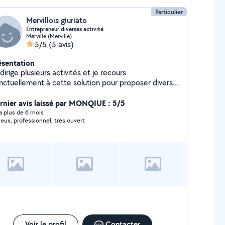
Particulier
Mervillois giuriato
Entrepreneur diverses activité
Merville (Merville)
5/5
(5 avis)
ésentation
dirige plusieurs activités et je recours
nctuellement à cette solution pour proposer divers
vaux , principalement a des professionnels..
rnier avis laissé par MONQIUE : 5/5
y a plus de 6 mois
ieux, professionnel, très ouvert
Voir le profil
Contacter